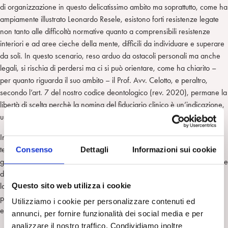
di organizzazione in questo delicatissimo ambito ma soprattutto, come ha
ampiamente illustrato Leonardo Resele, esistono forti resistenze legate
non tanto alle difficoltà normative quanto a comprensibili resistenze
interiori e ad aree cieche della mente, difficili da individuare e superare
da soli. In questo scenario, reso arduo da ostacoli personali ma anche
legali, si rischia di perdersi ma ci si può orientare, come ha chiarito –
per quanto riguarda il suo ambito – il Prof. Avv. Celotto, e peraltro,
secondo l’art. 7 del nostro codice deontologico (rev. 2020), permane la
libertà di scelta perchè la nomina del fiduciario clinico è un’indicazione,
un consiglio e non necessariamente un obbligo.
In sintesi, stiamo trattando della possibilità di continuare a – o meglio di
terminare di – prenderci cura dei nostri pazienti nel caso insorgano
Consenso
Dettagli
Informazioni sui cookie
gravi impedimenti o post-mortem, preoccupandoci che la comunicazione
di tali gravi evenienze avvenga con modalità che rappresentino una
Questo sito web utilizza i cookie
logica prosecuzione del setting nel quale abbiamo lavorato e,
preferibilmente, per voce di un collega psicoanalista da noi
Utilizziamo i cookie per personalizzare contenuti ed
espressamente designato.
annunci, per fornire funzionalità dei social media e per
analizzare il nostro traffico. Condividiamo inoltre