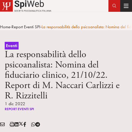
T
o
g
Home
Report Eventi SPI
La responsabilità dello psicoanalista: Nomina del fid
>
>
g
l
e
Eventi
n
La responsabilità dello
a
psicoanalista: Nomina del
v
fiduciario clinico, 21/10/22.
i
g
Report di M. Naccari Carlizzi e
a
R. Rizzitelli
t
i
1 dic 2022
o
REPORT EVENTI SPI
n
E
S
L
X
F
T
Condividi:
M
t
i
/
B
e