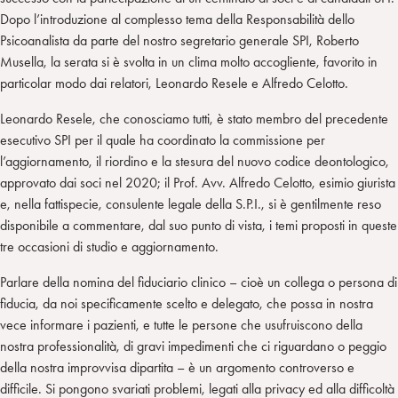
Dopo l’introduzione al complesso tema della Responsabilità dello
Psicoanalista da parte del nostro segretario generale SPI, Roberto
Musella, la serata si è svolta in un clima molto accogliente, favorito in
particolar modo dai relatori, Leonardo Resele e Alfredo Celotto.
Leonardo Resele, che conosciamo tutti, è stato membro del precedente
esecutivo SPI per il quale ha coordinato la commissione per
l’aggiornamento, il riordino e la stesura del nuovo codice deontologico,
approvato dai soci nel 2020; il Prof. Avv. Alfredo Celotto, esimio giurista
e, nella fattispecie, consulente legale della S.P.I., si è gentilmente reso
disponibile a commentare, dal suo punto di vista, i temi proposti in queste
tre occasioni di studio e aggiornamento.
Parlare della nomina del fiduciario clinico – cioè un collega o persona di
fiducia, da noi specificamente scelto e delegato, che possa in nostra
vece informare i pazienti, e tutte le persone che usufruiscono della
nostra professionalità, di gravi impedimenti che ci riguardano o peggio
della nostra improvvisa dipartita – è un argomento controverso e
difficile. Si pongono svariati problemi, legati alla privacy ed alla difficoltà