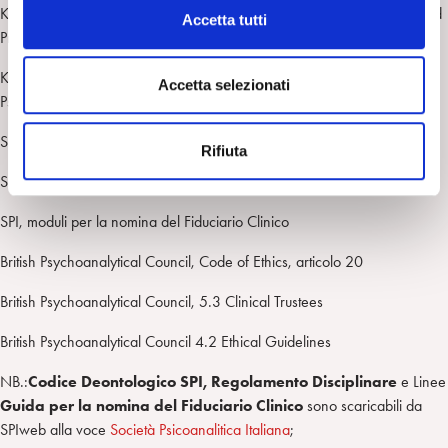
c
Kavka A. (2013), Psychoanalyst Assistance Committees: Philosophy and
Accetta tutti
o
Practicalities, in: vedi sopra.
n
Kavka A. (2017), Psychoanalyst Assitance Casebook of The American
s
Accetta selezionati
Psychoanalytic Association, APsaA, New York
e
n
SPI, Codice Deontologico 2020, Art. 7, Nomina Fiduciario Clinico
Rifiuta
s
o
SPI, linee guida per la nomina dei Fiduciari Clinici
SPI, moduli per la nomina del Fiduciario Clinico
British Psychoanalytical Council, Code of Ethics, articolo 20
British Psychoanalytical Council, 5.3 Clinical Trustees
British Psychoanalytical Council 4.2 Ethical Guidelines
NB.:
Codice Deontologico SPI, Regolamento Disciplinare
e Linee
Guida per la nomina del Fiduciario Clinico
sono scaricabili da
SPIweb alla voce
Società Psicoanalitica Italiana
;