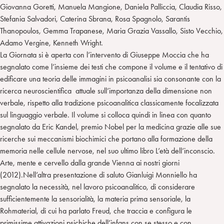
Giovanna Goretti, Manuela Mangione, Daniela Palliccia, Claudia Risso,
Stefania Salvadori, Caterina Sbrana, Rosa Spagnolo, Sarantis
Thanopoulos, Gemma Trapanese, Maria Grazia Vassallo, Sisto Vecchio,
Adamo Vergine, Kenneth Wright.
La Giornata si è aperta con l’intervento di Giuseppe Moccia che ha
segnalato come l’insieme dei testi che compone il volume e il tentativo di
edificare una teoria delle immagini in psicoanalisi sia consonante con la
ricerca neuroscientifica attuale sull’importanza della dimensione non
verbale, rispetto alla tradizione psicoanalitica classicamente focalizzata
sul linguaggio verbale. Il volume si colloca quindi in linea con quanto
segnalato da Eric Kandel, premio Nobel per la medicina grazie alle sue
ricerche sui meccanismi biochimici che portano alla formazione della
memoria nelle cellule nervose, nel suo ultimo libro L’età dell’inconscio.
Arte, mente e cervello dalla grande Vienna ai nostri giorni
(2012).Nell’altra presentazione di saluto Gianluigi Monniello ha
segnalato la necessità, nel lavoro psicoanalitico, di considerare
sufficientemente la sensorialità, la materia prima sensoriale, la
Rohmaterial, di cui ha parlato Freud, che traccia e configura le
primissime attivazioni psichiche dell’infans con se stesso e con