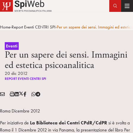
T
o
g
Home
Report Eventi CENTRI SPI
Per un sapere dei sensi. Immagini ed estetic
>
>
g
l
e
Eventi
n
Per un sapere dei sensi. Immagini
a
ed estetica psicoanalitica
v
i
20 dic 2012
REPORT EVENTI CENTRI SPI
g
a
E
S
L
X
F
T
t
Condividi:
M
t
i
/
B
e
i
A
a
n
T
l
o
Roma Dicembre 2012
I
m
k
w
e
n
L
p
e
i
g
Per iniziativa de
La Biblioteca dei Centri CPdR/CdPR
si è svolta a
a
d
t
r
Roma il 1 Dicembre 2012 in via Panama, la presentazione del libro Per