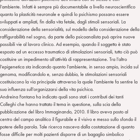
l’ambiente. Infatti è sempre più documentabile a livello neuroscientifico
quanto la plasticità neuronale e quindi lo psichismo possano essere
sviluppati e ampliati, fin dalla vita fetale, dagli stimoli sensoriali. La
considerazione della sensorialità, sul modello della considerazione della
raffigurabilità nel sogno, da parte dello psicoanalista può aprire nuove
possibili vie al lavoro clinico. Ad esempio, quando il soggetto è stato
esposto ad un eccesso traumatico di stimolazioni sensoriali, tutto ciò può
costituire un impedimento all’attività di rappresentazione. Tra l’altro
l’epigenetica sta indicando quanto l’ambiente, in senso ampio, incida sul
genoma, modificandolo e, senza dubbio, le stimolazioni sensoriali
costituiscono la via principale attraverso la quale l’ambiente fa sentire la
sua influenza sull’organizzarsi della vita psichica.
Andreina Fontana ha indicato quali sono stati i contributi dei tanti
Colleghi che hanno trattato il tema in questione, sulla scia della
pubblicazione del libro Immaginando, 2010. Il libro aveva posto al
centro del campo analitico il figurabile e il visivo e messo sullo sfondo il
potere della parola. Tale ricerca nasceva dalla costatazione di quanto
fosse difficile per molti pazienti disporre di un bagaglio simbolico