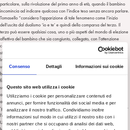
particolare, sulla rivoluzione del primo anno di età, quando il bambino
incomincia ad indicare qualcosa con l’indice teso senza ancora parlare.
Tomasello “considera l’apparizione di tale fenomeno come l’inizio
dell’uscita dal dualismo ‘io e te’ e quindi della comparsa del terzo. Il
terzo può essere qualsiasi cosa, uno o più aspetti del mondo di elezione
affettiva del bambino che sia congiunto, collegato, con l’attenzione
contemporanea del suo adulto di riferimento, in modo da diventare
strumento di transizione da ‘due’ a ‘più’ oggetti”.
Inoltre Vergine, proseguendo nelle sue riflessioni sulla costruzione di
Consenso
Dettagli
Informazioni sui cookie
una “immagine interna” è arrivato a chiedersi: “Perché il bambino ha
bisogno di simbolizzare? Provvisoriamente potremmo dire, per quel che
finora sappiamo, che lo stato emozionale, quando ha già distinto nella
Questo sito web utilizza i cookie
sua mente l’interno dall’esterno, anche se non si è ancora formata una
autonomia vitale, permette oltre al piacere e al bisogno dell’oggetto
Utilizziamo i cookie per personalizzare contenuti ed
anche il pericolo di perderlo, per il quale si mette in moto una faticosa
annunci, per fornire funzionalità dei social media e per
‘preoccupazione’ (Winnicott) ed ‘attenzione’ (Tomasello e Desideri) per
analizzare il nostro traffico. Condividiamo inoltre
l’oggetto, da cui potrebbe derivare il bisogno di saperlo sostituire […].
informazioni sul modo in cui utilizzi il nostro sito con i
Un secondo interrogativo riguarda invece il perché l’immagine a volte
nostri partner che si occupano di analisi dei dati web,
ha un valore simbolico ed altre no. Potremmo fare l’ipotesi che dipende