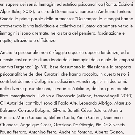
i
t
a
un sapere dei sensi. Immagini ed estetica psicoanalitica (Roma, Edizioni
n
e
m
Alpes Italia, 2012), a cura di Domenico Chianese e Andreina Fontana.
r
Queste le prime parole della premessa: “Da sempre le immagini hanno
attraversato la vita individuale e collettiva dell’uomo; da sempre verso le
immagini si sono alternate, nella storia del pensiero, fascinazione e
rigetto, attrazione e diffidenza.
Anche la psicoanalisi non è sfuggita a queste opposte tendenze, ed è
rimasta così carente di una teoria delle immagini della quale da tempo si
sentiva l’urgenza” (p. VII). Esse riassumono la riflessione e la proposta
psicoanalitiche dei due Curatori, che hanno raccolto, in questo testo, i
contributi dei molti Colleghi e studiosi intervenuti negli ultimi due anni,
nelle diverse presentazioni, in varie città italiane, del loro precedente
libro Immaginando. Il visivo e l’inconscio (Milano, FrancoAngeli, 2010).
Gli Autori dei contributi sono di Paolo Aite, Leonardo Albrigo, Maurizio
Balsamo, Corrado Bologna, Silvana Borutti, César Botella, Marina
Breccia, Marta Capuano, Stefano Carta, Paola Catarci, Domenico
Chianese, Angelique Costis, Graziano De Giorgio, Pia De Silvestris,
Fausta Ferraro, Antonino Ferro, Andreina Fontana, Alberto Gaston,