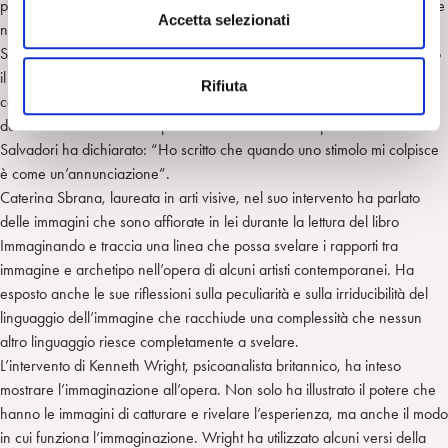
produrre un campo di senso”. Tutto ciò non può che sollecitare interesse
s
Accetta selezionati
nello psicoanalista.
e
Stefania Salvadori, psicoanalista e artista, ha generosamente trasmesso
n
il suo modo di entrare nella dimensione di ricerca artistica che definisce
Rifiuta
s
come un salto nel buio, un accesso possibile all’inconscio. Essere colpiti
o
da uno stimolo accende il processo creativo. Ancor più intensamente
Salvadori ha dichiarato: “Ho scritto che quando uno stimolo mi colpisce
è come un’annunciazione”.
Caterina Sbrana, laureata in arti visive, nel suo intervento ha parlato
delle immagini che sono affiorate in lei durante la lettura del libro
Immaginando e traccia una linea che possa svelare i rapporti tra
immagine e archetipo nell’opera di alcuni artisti contemporanei. Ha
esposto anche le sue riflessioni sulla peculiarità e sulla irriducibilità del
linguaggio dell’immagine che racchiude una complessità che nessun
altro linguaggio riesce completamente a svelare.
L’intervento di Kenneth Wright, psicoanalista britannico, ha inteso
mostrare l’immaginazione all’opera. Non solo ha illustrato il potere che
hanno le immagini di catturare e rivelare l’esperienza, ma anche il modo
in cui funziona l’immaginazione. Wright ha utilizzato alcuni versi della