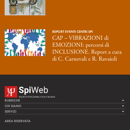
REPORT EVENTI CENTRI SPI
CAP – VIBRAZIONI di
EMOZIONI: percorsi di
INCLUSIONE. Report a cura
di C. Carnevali e R. Ravaioli
RUBRICHE
LA CURA
CHI SIAMO
LA SPI
SERVIZI
LA RICERCA
SPIPEDIA
TEAM DI SPIWEB
AREA RISERVATA
CULTURA E SOCIETÀ
CERCA UNO PSICOANALISTA