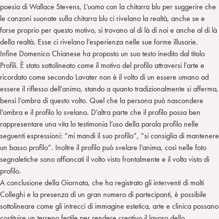
poesia di Wallace Stevens, L’uomo con la chitarra blu per suggerire che
le canzoni suonate sulla chitarra blu ci rivelano la realtà, anche se e
forse proprio per questo motivo, si trovano al di là di noi e anche al di là
della realtà. Esse ci rivelano l’esperienza nelle sue forme illusorie.
Infine Domenico Chianese ha proposto un suo testo inedito dal titolo
Profili. È stato sottolineato come il motivo del profilo attraversi l’arte e
ricordato come secondo Lavater non è il volto di un essere umano ad
essere il riflesso dell’animo, stando a quanto tradizionalmente si afferma,
bensì l’ombra di questo volto. Quel che la persona può nascondere
l’ombra e il profilo lo svelano. D’altra parte che il profilo possa ben
rappresentare una vita lo testimonia l’uso della parola profilo nelle
seguenti espressioni: “mi mandi il suo profilo”, “si consiglia di mantenere
un basso profilo”. Inoltre il profilo può svelare l’anima, così nelle foto
segnaletiche sono affiancati il volto visto frontalmente e il volto visto di
profilo.
A conclusione della Giornata, che ha registrato gli interventi di molti
Colleghi e la presenza di un gran numero di partecipanti, è possibile
sottolineare come gli intrecci di immagine estetica, arte e clinica possano
costituire un terreno fertile per rendere creativo il lavoro dello