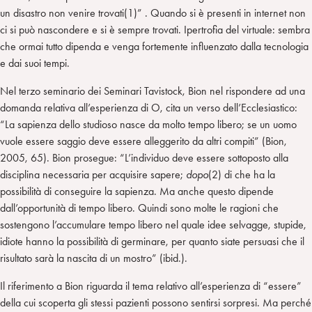
n
e
m
un disastro non venire trovati(1)” . Quando si è presenti in internet non
r
ci si può nascondere e si è sempre trovati. Ipertrofia del virtuale: sembra
che ormai tutto dipenda e venga fortemente influenzato dalla tecnologia
e dai suoi tempi.
Nel terzo seminario dei Seminari Tavistock, Bion nel rispondere ad una
domanda relativa all’esperienza di O, cita un verso dell’Ecclesiastico:
“La sapienza dello studioso nasce da molto tempo libero; se un uomo
vuole essere saggio deve essere alleggerito da altri compiti” (Bion,
2005, 65). Bion prosegue: “L’individuo deve essere sottoposto alla
disciplina necessaria per acquisire sapere;
dopo
(2) di che ha la
possibilità di conseguire la sapienza. Ma anche questo dipende
dall’opportunità di tempo libero. Quindi sono molte le ragioni che
sostengono l’accumulare tempo libero nel quale idee selvagge, stupide,
idiote hanno la possibilità di germinare, per quanto siate persuasi che il
risultato sarà la nascita di un mostro” (ibid.).
Il riferimento a Bion riguarda il tema relativo all’esperienza di “essere”
della cui scoperta gli stessi pazienti possono sentirsi sorpresi. Ma perché