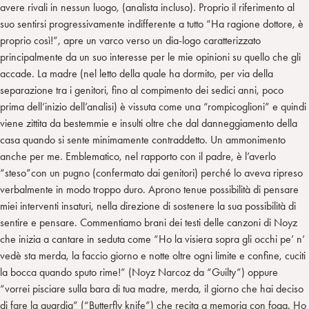
avere rivali in nessun luogo, (analista incluso). Proprio il riferimento al
suo sentirsi progressivamente indifferente a tutto “Ha ragione dottore, è
proprio così!”, apre un varco verso un dia-logo caratterizzato
principalmente da un suo interesse per le mie opinioni su quello che gli
accade. La madre (nel letto della quale ha dormito, per via della
separazione tra i genitori, fino al compimento dei sedici anni, poco
prima dell’inizio dell’analisi) è vissuta come una “rompicoglioni” e quindi
viene zittita da bestemmie e insulti oltre che dal danneggiamento della
casa quando si sente minimamente contraddetto. Un ammonimento
anche per me. Emblematico, nel rapporto con il padre, è l’averlo
“steso”con un pugno (confermato dai genitori) perché lo aveva ripreso
verbalmente in modo troppo duro. Aprono tenue possibilità di pensare
miei interventi insaturi, nella direzione di sostenere la sua possibilità di
sentire e pensare. Commentiamo brani dei testi delle canzoni di Noyz
che inizia a cantare in seduta come “Ho la visiera sopra gli occhi pe’ n’
vedè sta merda, la faccio giorno e notte oltre ogni limite e confine, cuciti
la bocca quando sputo rime!” (Noyz Narcoz da “Guilty”) oppure
“vorrei pisciare sulla bara di tua madre, merda, il giorno che hai deciso
di fare la guardia” (“Butterfly knife”) che recita a memoria con foga. Ho