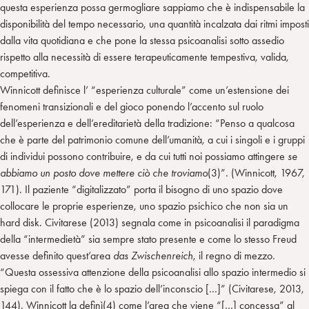
questa esperienza possa germogliare sappiamo che è indispensabile la
disponibilità del tempo necessario, una quantità incalzata dai ritmi imposti
dalla vita quotidiana e che pone la stessa psicoanalisi sotto assedio
rispetto alla necessità di essere terapeuticamente tempestiva, valida,
competitiva.
Winnicott definisce l’ “esperienza culturale” come un’estensione dei
fenomeni transizionali e del gioco ponendo l’accento sul ruolo
dell’esperienza e dell’ereditarietà della tradizione: “Penso a qualcosa
che è parte del patrimonio comune dell’umanità, a cui i singoli e i gruppi
di individui possono contribuire, e da cui tutti noi possiamo attingere
se
abbiamo un posto dove mettere ciò che troviamo
(3)”. (Winnicott, 1967,
171). Il paziente “digitalizzato” porta il bisogno di uno spazio dove
collocare le proprie esperienze, uno spazio psichico che non sia un
hard disk. Civitarese (2013) segnala come in psicoanalisi il paradigma
della “intermedietà” sia sempre stato presente e come lo stesso Freud
avesse definito quest’area
das Zwischenreich
, il regno di mezzo.
“Questa ossessiva attenzione della psicoanalisi allo spazio intermedio si
spiega con il fatto che è lo spazio dell’inconscio […]” (Civitarese, 2013,
144). Winnicott la definì(4) come l’area che viene “[…] concessa” al