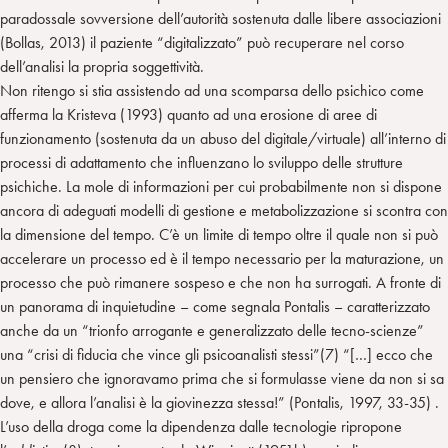
paradossale sovversione dell’autorità sostenuta dalle libere associazioni
(Bollas, 2013) il paziente “digitalizzato” può recuperare nel corso
dell’analisi la propria soggettività.
Non ritengo si stia assistendo ad una scomparsa dello psichico come
afferma la Kristeva (1993) quanto ad una erosione di aree di
funzionamento (sostenuta da un abuso del digitale/virtuale) all’interno di
processi di adattamento che influenzano lo sviluppo delle strutture
psichiche. La mole di informazioni per cui probabilmente non si dispone
ancora di adeguati modelli di gestione e metabolizzazione si scontra con
la dimensione del tempo. C’è un limite di tempo oltre il quale non si può
accelerare un processo ed è il tempo necessario per la maturazione, un
processo che può rimanere sospeso e che non ha surrogati. A fronte di
un panorama di inquietudine – come segnala Pontalis – caratterizzato
anche da un “trionfo arrogante e generalizzato delle tecno-scienze”
una “crisi di fiducia che vince gli psicoanalisti stessi”(7) “[…] ecco che
un pensiero che ignoravamo prima che si formulasse viene da non si sa
dove, e allora l’analisi è la giovinezza stessa!” (Pontalis, 1997, 33-35) .
L’uso della droga come la dipendenza dalle tecnologie ripropone