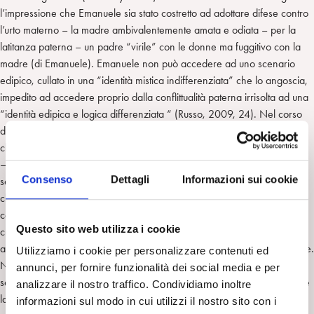
l’impressione che Emanuele sia stato costretto ad adottare difese contro
l’urto materno – la madre ambivalentemente amata e odiata – per la
latitanza paterna – un padre “virile” con le donne ma fuggitivo con la
madre (di Emanuele). Emanuele non può accedere ad uno scenario
edipico, cullato in una “identità mistica indifferenziata” che lo angoscia,
impedito ad accedere proprio dalla conflittualità paterna irrisolta ad una
“identità edipica e logica differenziata “ (Russo, 2009, 24). Nel corso
delle sedute un elemento centrale è il telefonino che lo incalza –
chiama, risponde alle telefonate, lo usa per sentire musica, per giocare
– e di fatto gli permette di ritirarsi dalla relazione. Mi interrogo su quale
Consenso
Dettagli
Informazioni sui cookie
senso dare a questo oggetto e alla fine lo considero come lo strumento
che gli permette di associare, rispecchia la qualità della sua relazione
con l’oggetto ma anche la sua impossibilità di poter “godere” della sua
Questo sito web utilizza i cookie
creatività. Silenziosamente, Emanuele mostra di appropriarsi del setting:
arriva puntuale e fatica ma accetta di andarsene quando il tempo finisce.
Utilizziamo i cookie per personalizzare contenuti ed
Non salta mai una seduta. Emanuele inizia a farmi ascoltare e cantare
annunci, per fornire funzionalità dei social media e per
sempre più canzoni di Noyz che accolgo come poesie di cui accogliere
analizzare il nostro traffico. Condividiamo inoltre
la forza espressiva, nelle quali sente di rispecchiarsi, significati che gli
informazioni sul modo in cui utilizzi il nostro sito con i