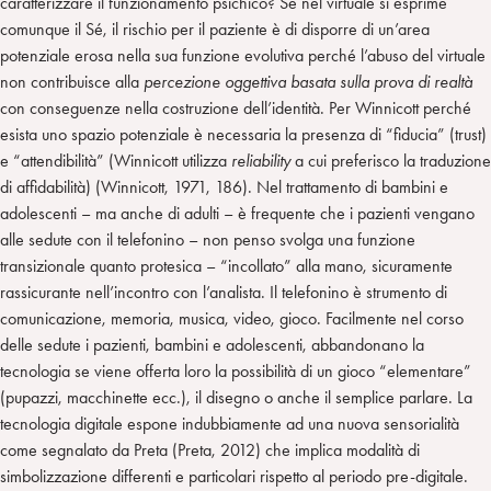
caratterizzare il funzionamento psichico? Se nel virtuale si esprime
comunque il Sé, il rischio per il paziente è di disporre di un’area
potenziale erosa nella sua funzione evolutiva perché l’abuso del virtuale
non contribuisce alla
percezione oggettiva basata sulla prova di realtà
con conseguenze nella costruzione dell’identità. Per Winnicott perché
esista uno spazio potenziale è necessaria la presenza di “fiducia” (trust)
e “attendibilità” (Winnicott utilizza
reliability
a cui preferisco la traduzione
di affidabilità) (Winnicott, 1971, 186). Nel trattamento di bambini e
adolescenti – ma anche di adulti – è frequente che i pazienti vengano
alle sedute con il telefonino – non penso svolga una funzione
transizionale quanto protesica – “incollato” alla mano, sicuramente
rassicurante nell’incontro con l’analista. Il telefonino è strumento di
comunicazione, memoria, musica, video, gioco. Facilmente nel corso
delle sedute i pazienti, bambini e adolescenti, abbandonano la
tecnologia se viene offerta loro la possibilità di un gioco “elementare”
(pupazzi, macchinette ecc.), il disegno o anche il semplice parlare. La
tecnologia digitale espone indubbiamente ad una nuova sensorialità
come segnalato da Preta (Preta, 2012) che implica modalità di
simbolizzazione differenti e particolari rispetto al periodo pre-digitale.