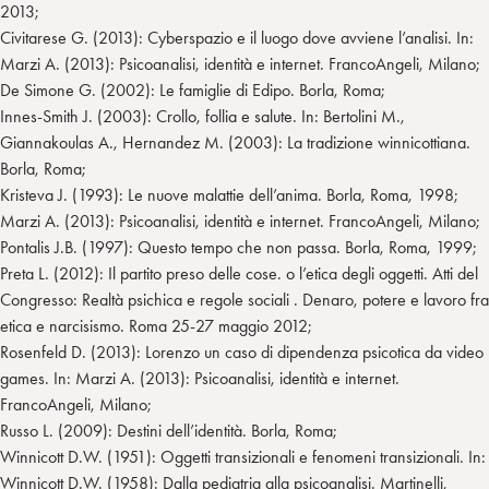
2013;
Civitarese G. (2013): Cyberspazio e il luogo dove avviene l’analisi. In:
Marzi A. (2013): Psicoanalisi, identità e internet. FrancoAngeli, Milano;
De Simone G. (2002): Le famiglie di Edipo. Borla, Roma;
Innes-Smith J. (2003): Crollo, follia e salute. In: Bertolini M.,
Giannakoulas A., Hernandez M. (2003): La tradizione winnicottiana.
Borla, Roma;
Kristeva J. (1993): Le nuove malattie dell’anima. Borla, Roma, 1998;
Marzi A. (2013): Psicoanalisi, identità e internet. FrancoAngeli, Milano;
Pontalis J.B. (1997): Questo tempo che non passa. Borla, Roma, 1999;
Preta L. (2012): Il partito preso delle cose. o l’etica degli oggetti. Atti del
Congresso: Realtà psichica e regole sociali . Denaro, potere e lavoro fra
etica e narcisismo. Roma 25-27 maggio 2012;
Rosenfeld D. (2013): Lorenzo un caso di dipendenza psicotica da video
games. In: Marzi A. (2013): Psicoanalisi, identità e internet.
FrancoAngeli, Milano;
Russo L. (2009): Destini dell’identità. Borla, Roma;
Winnicott D.W. (1951): Oggetti transizionali e fenomeni transizionali. In:
Winnicott D.W. (1958): Dalla pediatria alla psicoanalisi. Martinelli,