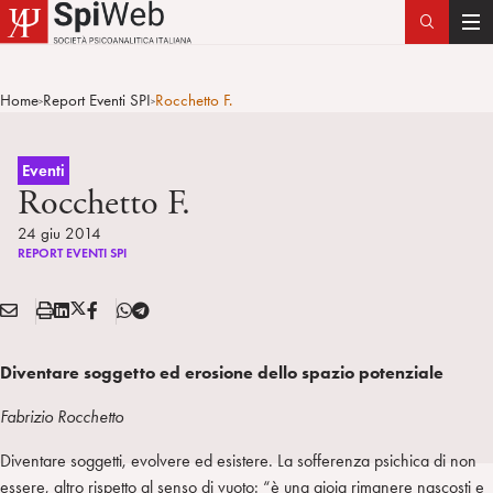
T
o
g
Home
Report Eventi SPI
Rocchetto F.
>
>
g
l
e
Eventi
n
Rocchetto F.
a
24 giu 2014
v
REPORT EVENTI SPI
i
g
E
S
L
X
F
T
Condividi:
a
M
t
i
/
B
e
t
A
a
n
T
l
Diventare soggetto ed erosione dello spazio potenziale
i
I
m
k
w
e
o
L
p
e
i
g
Fabrizio Rocchetto
n
a
d
t
r
Diventare soggetti, evolvere ed esistere. La sofferenza psichica di non
i
t
a
essere, altro rispetto al senso di vuoto: “è una gioia rimanere nascosti e