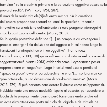
bambino “tra la creatività primaria e la percezione oggettiva basata sulla
prova di realtà”. (Winnicott, 1951, 287).
Il tema della realtà virtuale(5)influenza sempre più la questione
dell’essere proponendo scenari nei quali le specifiche, recenti e
innovative caratteristiche dell’ambiente virtuale pongono interrogativi
circa la costruzione dell’identità (Marzi, 2013).
Se lo spazio potenziale definisce “[…] un campo in cui avvengono i
processi emergenti sia del sé che dell’oggetto e in cui hanno luogo le
transizioni tra intrapsichico e intersoggettivo” (Hernandez,
Giannakoulas, 2003, 118) quale influenza ha il virtuale nel processo di
soggettivazione? Marzi (2013) evidenzia come il
cyberspace
possa
rappresentare un luogo/non-luogo in cui si manifesta la perdita di
“spazio di gioco” ovvero, paradossalmente una “[…] sorta di matrice
‘pre-potenziale’, a una dimensione di pre-lavoro mentale” (Marzi,
2013, 179). Si può pertanto considerare il virtuale come un’opportunità,
indubbiamente una nuova modalità rispetto al passato, per accedere ai
luoghi della propria mente. Stiamo però forse assistendo anche ad
un’eccessiva attenzione posta sul ruolo del digitale e del virtuale nel