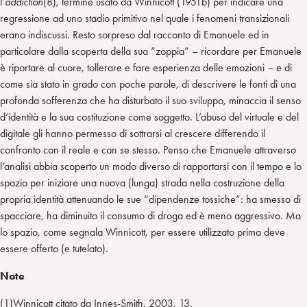
l’
addiction
(8), termine usato da Winnicott (1951b) per indicare una
regressione ad uno stadio primitivo nel quale i fenomeni transizionali
erano indiscussi. Resto sorpreso dal racconto di Emanuele ed in
particolare dalla scoperta della sua “zoppia” – ricordare per Emanuele
è riportare al cuore, tollerare e fare esperienza delle emozioni – e di
come sia stato in grado con poche parole, di descrivere le fonti di una
profonda sofferenza che ha disturbato il suo sviluppo, minaccia il senso
d’identità e la sua costituzione come soggetto. L’abuso del virtuale e del
digitale gli hanno permesso di sottrarsi al crescere differendo il
confronto con il reale e con se stesso. Penso che Emanuele attraverso
l’analisi abbia scoperto un modo diverso di rapportarsi con il tempo e lo
spazio per iniziare una nuova (lunga) strada nella costruzione della
propria identità attenuando le sue “dipendenze tossiche”: ha smesso di
spacciare, ha diminuito il consumo di droga ed è meno aggressivo. Ma
lo spazio, come segnala Winnicott, per essere utilizzato prima deve
essere offerto (e tutelato).
Note
(1)Winnicott citato da Innes-Smith, 2003, 13.