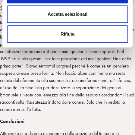
Tutto inizia nel lontano 3 marzo del 1995, all’ospedale Fate Bene Fratelli.
n
Sin da piccolo ho presentato problemi. Il dottore dopo che ero nato,
s
Accetta selezionati
chiamò in separata sede mio padre per riferirgli che avevo un piede
e
torto. Nonostante ciò mio zio che oltre ad essere un grande ingegnere
n
era anche una magnifica persona (che non ha niente a che vedere con
Rifiuta
s
la sorella, cioè mia madre), pagò di tasca sua una costosa operazione
o
per correggere il difetto perché ci teneva molto a me. I primi anni vivo
un’infanzia serena ma a 4 anni i miei genitori si sono separati. Nel
1999 ho subito questo lutto: la separazione dei miei genitori. Fine della
prima parte”. Siamo entrambi sorpresi perché è come se un pensiero
sospeso avesse preso forma. Non faccio alcun commento ma resto
colpito dal riferimento alla sua nascita, alla malformazione, all’infanzia,
all’uso del termine lutto per descrivere la separazione dei genitori.
Emanuele si veste con lentezza alla fine della seduta ricordandomi i suoi
racconti sulla rilassatezza indotta dalle canne. Solo che in seduta la
canna non se l’è fatta.
Conclusioni
Attraverso una diversa esperienza dello spazio e del tempo e la