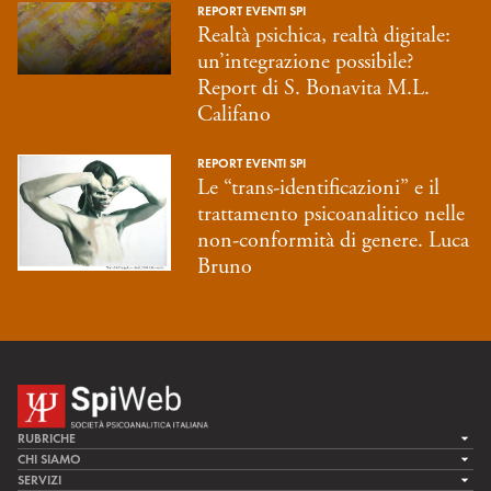
REPORT EVENTI SPI
Realtà psichica, realtà digitale:
un’integrazione possibile?
Report di S. Bonavita M.L.
Califano
REPORT EVENTI SPI
Le “trans-identificazioni” e il
trattamento psicoanalitico nelle
non-conformità di genere. Luca
Bruno
RUBRICHE
LA CURA
CHI SIAMO
LA SPI
SERVIZI