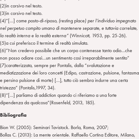
(2)in corsivo nel testo.
(3)in corsivo nel testo.
(4)”[…]
come posto-di-riposo, (
resting place
) per l’individuo impegnato
nel perpetuo compito umano di mantenere separate, e tuttavia correlate,
la realtà interna e la realtà esterna”
(Winnicott, 1953, pp. 25-26).
(5)a cui preferisco il termine di realtà simulata.
(6)”Non credevo possibile che un corpo contenesse tanto odio…che
non posso odiare così…un sentimento così irreparabilmente sentito”
(7)caratterizzata, sempre per Pontalis, dalla “svalutazione e
mediatizzazione dei loro concetti (Edipo, castrazione, pulsione, fantasma
e persino pulsione di morte) […], tutto ciò sembra indurre una certa
tristezza” (Pontalis,1997, 34).
(8)“[…] parliamo di addiction quando ci riferiamo a una forte
dipendenza da qualcosa”(Rosenfeld, 2013, 185).
Bibliografia
Bion W. (2005): Seminari Tavistock. Borla, Roma, 2007;
Bollas C. (2013): La mente orientale. Raffaello Cortina Editore, Milano,