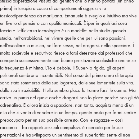
stessa disperazione vissuta dai genitori che lo hanno portato (un anno
prima) in terapia a causa di comportamenti aggressivi e
tossicodipendenza da marijuana. Emanuele è sveglio e intuitivo ma vive
un livello di pensiero con qualità maniacali. È iper in qualsiasi cosa
faccia e l’efficienza tecnologica è un modello: nello studio quando
studia, nell’arrabbiarsi, nel vivere quelle che per lui sono passioni,
nell’ascoltare la musica, nel fare sesso, nel drogarsi, nello spacciare. È
molto socievole e seduttivo: riesce a farsi detestare dai professori che
conquista successivamente con buone prestazioni scolastiche anche se
la frequenza è minima. L’Io è debole, il Super-Io rigido, gli aspetti
pulsionali sembrano incontenibili. Nel corso del primo anno di terapia
sono stato sommerso dalla sua logorrea, dalle sue lamentele sulla vita,
dalla sua insaziabilità. Nulla sembra placarlo tranne farsi le canne. Ma
arriva un punto nel quale anche drogarsi non lo placa perché non gli dà
adrenalina. E allora inizia a spacciare, non tanto, acquista meno di un
etto che si vanta di vendere in un lampo, quanto basta per farmi sentire
preoccupato per un suo possibile arresto. Con le ragazze – così
racconta – ha rapporti sessuali compulsivi, è ricercato per le sue
prestazioni e ha sviluppato un sentimento di superiorità: sente di non