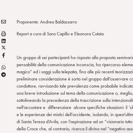
E
Condividi:
Proponente: Andrea Baldassarro
M
S
Report a cura di Sara Capillo e Eleonora Cutaia
A
t
L
I
a
X
i
L
m
/
n
F
Un gruppo di sei partecipanti ha risposto alla proposta seminaria
p
T
k
B
pensabilità della comunicazione inconscia, ha ripercorso elementi 
a
w
e
magico” ed i saggi sulla telepatia, fino alle più recenti teorizz
T
i
d
preliminare considerazione è sorta nel gruppo dall’osservare 
e
t
i
conduttore, ravvisando tale prevalenza come probabile indicato
l
t
n
una breve introduzione sul tema della comunicazione o, meglio, 
e
e
sottolineando la precedenza della trascrizione sulla intenzionali
g
r
nell’accostare e differenziare alcune specifiche situazioni: il ‘
r
e le esperienze dei mistici dell’occidente, isolando, in quest’ulti
a
di Santa Teresa d’Avila, con l’aspirazione ad un “visionario tu
m
della Croce che, al contrario, ricerca il divino nel “negativo as