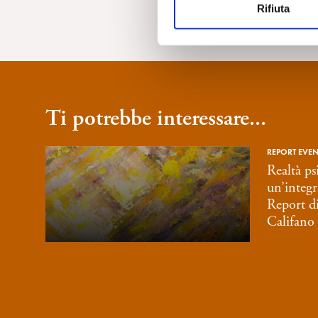
Rifiuta
o
n
e
d
e
l
Ti potrebbe interessare...
c
o
n
REPORT EVENT
s
Realtà psi
e
un’integr
n
Report d
s
Califano
o