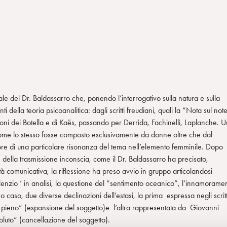
le del Dr. Baldassarro che, ponendo l’interrogativo sulla natura e sulla
della teoria psicoanalitica: dagli scritti freudiani, quali la “Nota sul not
azioni dei Botella e di Kaës, passando per Derrida, Fachinelli, Laplanche. 
come lo stesso fosse composto esclusivamente da donne oltre che dal
re di una particolare risonanza del tema nell’elemento femminile. Dopo
della trasmissione inconscia, come il Dr. Baldassarro ha precisato,
tà comunicativa, la riflessione ha preso avvio in gruppo articolandosi
silenzio ’ in analisi, la questione del “sentimento oceanico”, l’innamorame
mo caso, due diverse declinazioni dell’estasi, la prima espressa negli scritt
tto pieno” (espansione del soggetto)e l’altra rappresentata da Giovanni
soluto” (cancellazione del soggetto).