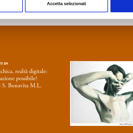
Accetta selezionati
I SPI
chica, realtà digitale:
azione possibile?
i S. Bonavita M.L.