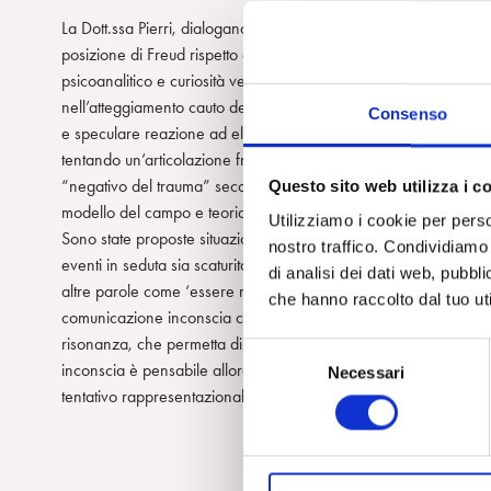
La Dott.ssa Pierri, dialogando con una suggestione clinica offert
posizione di Freud rispetto alla possibilità della trasmissione i
psicoanalitico e curiosità verso ‘l’inesplicabile ’; il gruppo si è
nell’atteggiamento cauto del primo rispetto alla telepatia e reti
Consenso
e speculare reazione ad elementi perturbanti. Nella seconda parte
tentando un’articolazione fra concetti metapsicologici (iscrizio
“negativo del trauma” secondo Green e i Botella ) e la teoria della
Questo sito web utilizza i c
modello del campo e teoria delle trasformazioni di Bion) e quind
Utilizziamo i cookie per perso
Sono state proposte situazioni cliniche particolarmente impegnativ
nostro traffico. Condividiamo 
eventi in seduta sia scaturita dall’esperienza perturbante dell’un
di analisi dei dati web, pubbl
altre parole come ‘essere nello stesso punto ’. Nella fase conc
che hanno raccolto dal tuo uti
comunicazione inconscia come ‘esperienza di coincidenza ’: qual
risonanza, che permetta di esperire ‘qualcosa di identico che s
S
inconscia è pensabile allora non come un’esperienza di ricong
Necessari
e
tentativo rappresentazionale di un elemento non ancora elabor
l
e
z
i