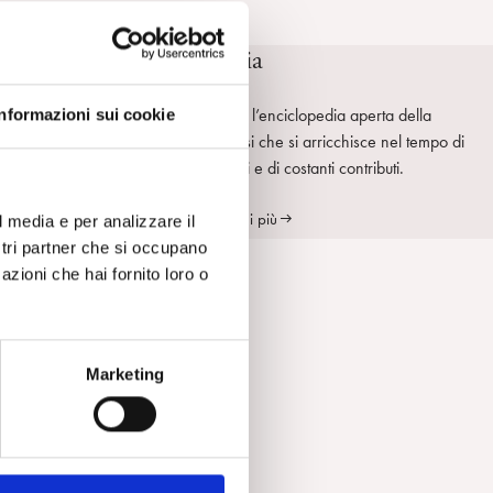
SpiPedia
sa
SpiPedia è l’enciclopedia aperta della
Informazioni sui cookie
uti
psicoanalisi che si arricchisce nel tempo di
nuove voci e di costanti contributi.
Scopri di più
l media e per analizzare il
ostri partner che si occupano
azioni che hai fornito loro o
ta
e
mo
Marketing