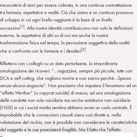
necessiterà di anni per essere colmata, in una continua contrattazione
tra fantasia, aspettative e realtà. Ciò che siamo è un continuo processo
di sviluppo in cui ogni livello raggiunto è la base di un livello
[1]
successivo
. Alla nostra identità contribuiscono non solo le definizioni
esterne, le aspettative di altri su di noi ma anche la nostra
trasformazione fisica nel tempo, la percezione soggettiva della realtà
[2]
che si confronta con le fantasie e i desideri
.
Riflettevo con i colleghi su un dato perturbante, la straordinaria
omologazione dei ricoveri: “…ragazzine, sempre più piccole, tutte con
DCA e
self-cutting
, che vogliono morire e non sanno perché…Spesso
senza alcuna angoscia”. Non possiamo che imputare il fenomeno ad un
“effetto Werther” (o
copycat suicide
) di massa, ad una omologazione
delle condotte non solo suicidarie ma anche autolesive non suicidarie
(NSSI) in cui i social media sembra abbiano avuto un ruolo centrale. È
improbabile che le connessioni causali siano così dirette e, nella
valutazione del rischio, non è possibile non considerare le caratteristiche
del soggetto e le sue preesistenti fragilità. Ma il fatto che l’effetto
mediatico sia, comunque, un potente mezzo di suggestione e