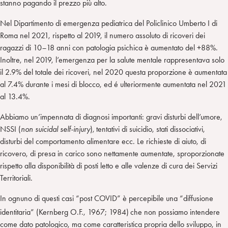
stanno pagando il prezzo più alto.
Nel Dipartimento di emergenza pediatrica del Policlinico Umberto I di
Roma nel 2021, rispetto al 2019, il numero assoluto di ricoveri dei
ragazzi di 10
–
18 anni con patologia psichica è aumentato del +88%.
Inoltre, nel 2019, l’emergenza per la salute mentale rappresentava solo
il 2.9% del totale dei ricoveri, nel 2020 questa proporzione è aumentata
al 7.4% durante i mesi di blocco, ed é ulteriormente aumentata nel 2021
al 13.4%.
Abbiamo un’impennata di diagnosi importanti: gravi disturbi dell’umore,
NSSI (
non suicidal self-injury
)
,
tentativi di suicidio, stati dissociativi,
disturbi del comportamento alimentare ecc. Le richieste di aiuto, di
ricovero, di presa in carico sono nettamente aumentate, sproporzionate
rispetto alla disponibilità di posti letto e alle valenze di cura dei Servizi
Territoriali.
In ognuno di questi casi “post COVID” è percepibile una “diffusione
identitaria” (Kernberg O.F., 1967; 1984)
che non possiamo intendere
come dato patologico, ma come caratteristica propria dello sviluppo, in