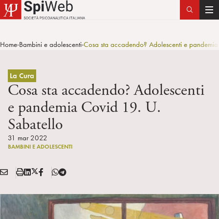
T
o
g
Home
Bambini e adolescenti
Cosa sta accadendo? Adolescenti e pandemia 
>
>
g
l
e
La Cura
n
Cosa sta accadendo? Adolescenti
a
e pandemia Covid 19. U.
v
Sabatello
i
g
31 mar 2022
a
BAMBINI E ADOLESCENTI
t
i
E
S
L
X
F
T
Condividi:
o
M
t
i
/
B
e
n
A
a
n
T
l
I
m
k
w
e
L
p
e
i
g