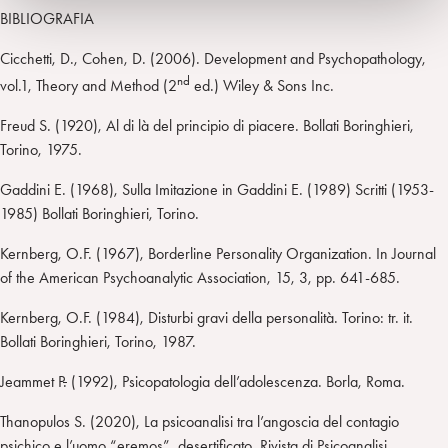
BIBLIOGRAFIA
Cicchetti, D., Cohen, D. (2006). Development and Psychopathology,
nd
vol.1, Theory and Method (2
ed.) Wiley & Sons Inc.
Freud S. (1920), Al di là del principio di piacere. Bollati Boringhieri,
Torino, 1975.
Gaddini E. (1968), Sulla Imitazione in Gaddini E. (1989) Scritti (1953-
1985) Bollati Boringhieri, Torino.
Kernberg, O.F. (1967), Borderline Personality Organization. In Journal
of the American Psychoanalytic Association, 15, 3, pp. 641-685.
Kernberg, O.F. (1984), Disturbi gravi della personalità. Torino: tr. it.
Bollati Boringhieri, Torino, 1987.
Jeammet P
.
(1992), Psicopatologia dell’adolescenza. Borla, Roma.
Thanopulos S. (2020), La psicoanalisi tra l’angoscia del contagio
psichico e l’uomo “eremos”, desertificato. Rivista di Psicoanalisi,