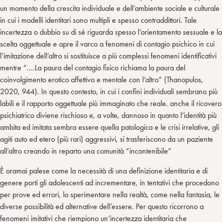
un momento della crescita individuale e dell’ambiente sociale e culturale
in cui i modelli identitari sono multipli e spesso contraddittori. Tale
incertezza o dubbio su di sé riguarda spesso l’orientamento sessuale e la
scelta oggettuale e apre il varco a fenomeni di contagio psichico in cui
l’imitazione dell’altro si sostituisce a più complessi fenomeni identificativi
mentre “….La paura del contagio fisico richiama la paura del
coinvolgimento erotico affettivo e mentale con l’altro” (Thanopulos,
2020, 944). In questo contesto, in cui i confini individuali sembrano più
labili e il rapporto oggettuale più immaginato che reale. anche il ricovero
psichiatrico diviene rischioso e, a volte, dannoso in quanto l’identità più
ambita ed imitata sembra essere quella patologica e le crisi irrelative, gli
agiti auto ed etero (più rari) aggressivi, si trasferiscono da un paziente
all’altro creando in reparto una comunità “incontenibile”
È oramai palese come la necessità di una definizione identitaria e di
genere porti gli adolescenti ad incrementare, in tentativi che procedono
per prove ed errori, lo sperimentare nella realtà, come nella fantasia, le
diverse possibilità ed alternative dell’essere. Per questo ricorrono a
fenomeni imitativi che riempiono un’incertezza identitaria che