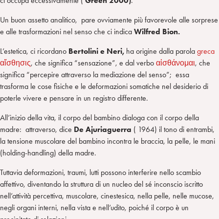
ci occupa eccessivamente (
Green 2000)
.
Un buon assetto analitico, pare ovviamente più favorevole alle sorprese
e alle trasformazioni nel senso che ci indica
Wilfred Bion.
L’estetica, ci ricordano
Bertolini e Neri,
ha origine dalla parola
greca
αἴσθησις
, che significa “sensazione”, e dal verbo
αἰσθάνομαι
, che
significa “percepire attraverso la mediazione del senso”; essa
trasforma le cose fisiche e le deformazioni somatiche nel desiderio di
poterle vivere e pensare in un registro differente.
All’inizio della vita, il corpo del bambino dialoga con il corpo della
madre: attraverso, dice
De Ajuriaguerra
( 1964) il tono di entrambi,
la tensione muscolare del bambino incontra le braccia, la pelle, le mani
(holding-handling) della madre.
Tuttavia deformazioni, traumi, lutti possono interferire nello scambio
affettivo, diventando la struttura di un nucleo del sé inconscio iscritto
nell’attività percettiva, muscolare, cinestesica, nella pelle, nelle mucose,
negli organi interni, nella vista e nell’udito, poiché il corpo è un