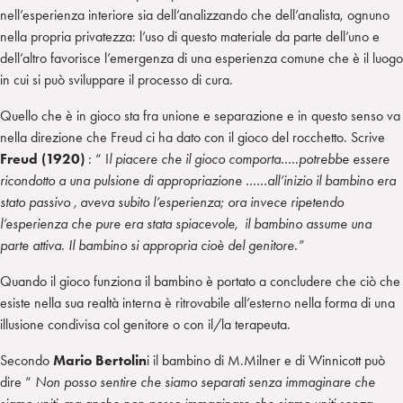
nell’esperienza interiore sia dell’analizzando che dell’analista, ognuno
nella propria privatezza: l’uso di questo materiale da parte dell’uno e
dell’altro favorisce l’emergenza di una esperienza comune che è il luogo
in cui si può sviluppare il processo di cura.
Quello che è in gioco sta fra unione e separazione e in questo senso va
nella direzione che Freud ci ha dato con il gioco del rocchetto. Scrive
Freud (1920)
: “ I
l piacere che il gioco comporta…..potrebbe essere
ricondotto a una pulsione di appropriazione ……all’inizio il bambino era
stato passivo , aveva subito l’esperienza; ora invece ripetendo
l’esperienza che pure era stata spiacevole, il bambino assume una
parte attiva. Il bambino si appropria cioè del genitore.”
Quando il gioco funziona il bambino è portato a concludere che ciò che
esiste nella sua realtà interna è ritrovabile all’esterno nella forma di una
illusione condivisa col genitore o con il/la terapeuta.
Secondo
Mario Bertolin
i il bambino di M.Milner e di Winnicott può
dire “
Non posso sentire che siamo separati senza immaginare che