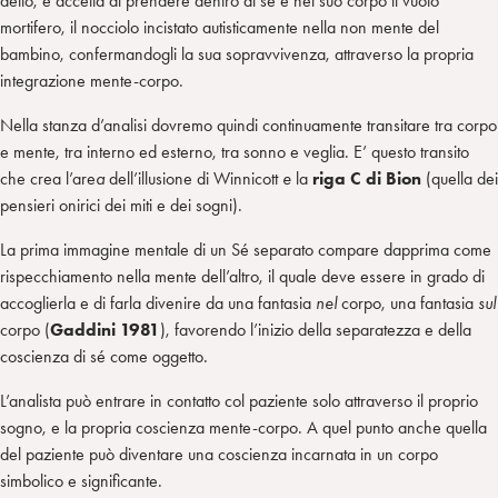
detto, e accetta di prendere dentro di sé e nel suo corpo il vuoto
mortifero, il nocciolo incistato autisticamente nella non mente del
bambino, confermandogli la sua sopravvivenza, attraverso la propria
integrazione mente-corpo.
Nella stanza d’analisi dovremo quindi continuamente transitare tra corpo
e mente, tra interno ed esterno, tra sonno e veglia. E’ questo transito
che crea l’are
a
dell’illusione di
Winnicott
e
la
riga C di Bion
(quella dei
pensieri onirici dei miti e dei sogni).
La prima immagine mentale di un Sé separato compare dapprima come
rispecchiamento nella mente dell’altro, il quale deve essere in grado di
accoglierla e di farla divenire da una fantasia
nel
corpo, una fantasia
sul
corpo (
Gaddini 1981
), favorendo l’inizio della separatezza e della
coscienza di sé come oggetto
.
L’analista può entrare in contatto col paziente solo attraverso il proprio
sogno, e la propria coscienza mente-corpo. A quel punto anche quella
del paziente può diventare una coscienza incarnata in un corpo
simbolico e significante.