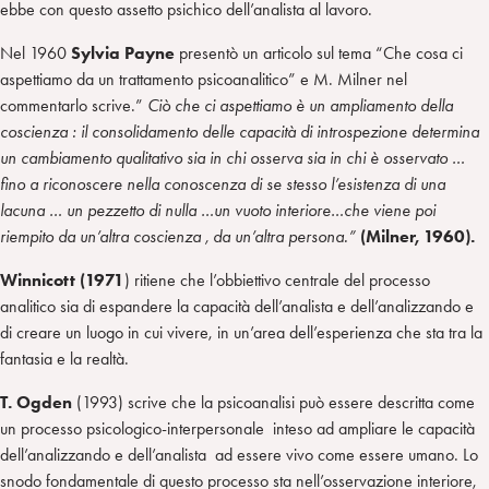
ebbe con questo assetto psichico dell’analista al lavoro.
Nel 1960
Sylvia Payne
presentò un articolo sul tema “Che cosa ci
aspettiamo da un trattamento psicoanalitico” e M. Milner nel
commentarlo scrive.”
Ciò che ci aspettiamo è un ampliamento della
coscienza : il consolidamento delle capacità di introspezione determina
un cambiamento qualitativo sia in chi osserva sia in chi è osservato …
fino a riconoscere nella conoscenza di se stesso l’esistenza di una
lacuna … un pezzetto di nulla …un vuoto interiore…che viene poi
riempito da un’altra coscienza , da un’altra persona.”
(Milner, 1960).
Winnicott (1971
) ritiene che l’obbiettivo centrale del processo
analitico sia di espandere la capacità dell’analista e dell’analizzando e
di creare un luogo in cui vivere, in un’area dell’esperienza che sta tra la
fantasia e la realtà.
T. Ogden
(1993) scrive che la psicoanalisi può essere descritta come
un processo psicologico-interpersonale inteso ad ampliare le capacità
dell’analizzando e dell’analista ad essere vivo come essere umano. Lo
snodo fondamentale di questo processo sta nell’osservazione interiore,