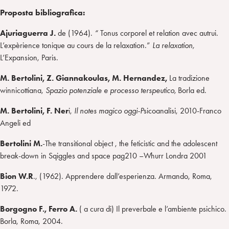
Proposta bibliografica:
Ajuriaguerra J.
de (1964).
“
Tonus corporel et relation avec autrui.
L’expèrience tonique au cours de la relaxation.”
La relaxation,
L’Expansion, Paris.
M. Bertolini, Z. Giannakoulas, M. Hernandez,
La tradizione
winnicottiana,
Spazio potenziale e processo terspeutico,
Borla ed.
M. Bertolini, F. Ner
i,
Il notes magico oggi-P
sicoanalisi, 2010-Franco
Angeli ed
Bertolini
M.
-The transitional object , the feticistic and the adolescent
break-down in Sqiggles and space pag210 –Whurr Londra 2001
Bion W.R
., (1962). Apprendere dall’esperienza. Armando, Roma,
1972.
Borgogno F., Ferro A.
( a cura di) Il preverbale e l’ambiente psichico.
Borla, Roma, 2004.