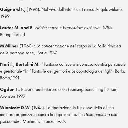
Guignard F.,
(1996). Nel vivo dell’infantile , Franco Angeli, Milano,
1999.
Laufer M. and E.-
Adolescenza e breackdow evolutivo. 1986,
Boringhieri ed
M.Milner (1
960) :
La concentrazione nel corpo i
n La Follia rimossa
delle persone sane, Borla 1987
Neri F., Bertolini M.
, “Fantasie consce e inconsce, identità personale
e genitoriale “In “Fantasie dei genitori e psicopatologia dei figli”, Borla,
Roma,1991.
Ogden
T
.: Reverie and interpretation (Sensing Something human)
Aronson 1977
Winnicott D.W.
,(1945). La riparazione in funzione della difesa
materna organizzata contro la depressione. In:
Dalla pediatria alla
psicoanalisi
. Martinelli, Firenze 1975.