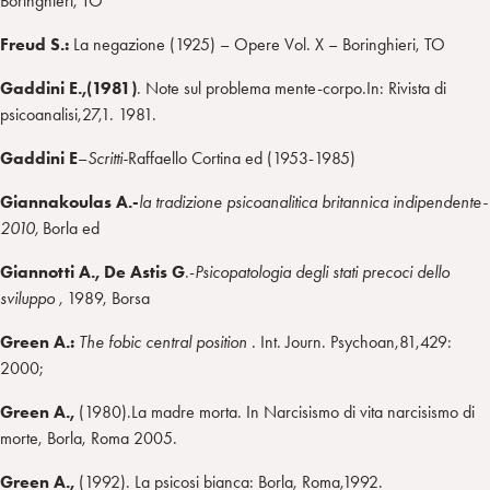
Boringhieri, TO
Freud
S.
:
La negazione (1925) – Opere Vol. X – Boringhieri, TO
Gaddini E.,(1981)
. Note sul problema mente-corpo.In: Rivista di
psicoanalisi,27,1. 1981.
Gaddini E
–
Scritti-
Raffaello Cortina ed (1953-1985)
Giannakoulas A.-
la tradizione psicoanalitica britannica indipendente-
2010,
Borla ed
Giannotti A., De Astis G
.-
Psicopatologia degli stati precoci dello
sviluppo ,
1989, Borsa
Green A.:
The fobic central position .
Int. Journ. Psychoan,81,429:
2000;
Green A.,
(1980).La madre morta. In Narcisismo di vita narcisismo di
morte, Borla, Roma 2005.
Green A.,
(1992). La psicosi bianca: Borla, Roma,1992.