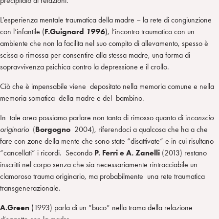
precipitato di relazioni.
L’esperienza mentale traumatica della madre – la rete di congiunzione
con l’infantile (
F.Guignard
1996
), l’incontro traumatico con un
ambiente che non la facilita nel suo compito di allevamento, spesso è
scissa o rimossa per consentire alla stessa madre, una forma di
sopravvivenza psichica contro la depressione e il crollo.
Ciò che è impensabile viene depositato nella memoria comune e nella
memoria somatica della madre e del bambino.
In tale area possiamo parlare non tanto di rimosso quanto di i
nconscio
originario
(
Borgogno
2004), riferendoci a qualcosa che ha a che
fare con zone della mente che sono state “disattivate” e in cui risultano
“cancellati” i ricordi. Secondo
P. Ferri e A. Zanelli
(2013) restano
inscritti nel corpo senza che sia necessariamente rintracciabile un
clamoroso trauma originario, ma probabilmente una rete traumatica
transgenerazionale.
A.Green
(1993) parla di un “buco” nella trama della relazione