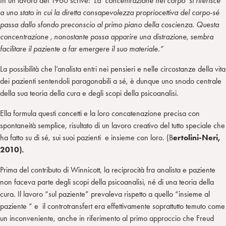
In un lavoro del 1960 scrive:“
La concentrazione nel corpo si riferisce
a uno stato in cui la diretta consapevolezza propriocettiva del corpo-sé
passa dallo sfondo preconscio al primo piano della coscienza. Questa
concentrazione , nonostante possa apparire una distrazione, sembra
facilitare il paziente a far emergere il suo materiale.”
La possibilità che l’analista entri nei pensieri e nelle circostanze della vita
dei pazienti sentendoli paragonabili a sé, è dunque uno snodo centrale
della sua teoria della cura e degli scopi della psicoanalisi.
Ella formula questi concetti e la loro concatenazione precisa con
spontaneità semplice, risultato di un lavoro creativo del tutto speciale che
ha fatto su di sé, sui suoi pazienti e insieme con loro. (B
ertolini-Neri,
2010).
Prima del contributo di Winnicott, la reciprocità fra analista e paziente
non faceva parte degli scopi della psicoanalisi, né di una teoria della
cura. Il lavoro “sul paziente” prevaleva rispetto a quello “insieme al
paziente “ e il controtransfert era effettivamente soprattutto temuto come
un inconveniente, anche in riferimento al primo approccio che Freud