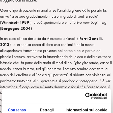
d’oggetto con la madre.
Questo tipo di paziente in analisi, se l’analista gliene dà la possibilità,
arriva “a essere gradualmente messo in grado di sentirsi reale”
(
Winnicott 1989
), e può sperimentare un effettivo
new beginning
(
Borgogno 2004)
In un caso clinico descritto da Alessandra Zanelli (
Ferri-Zanelli,
2013)
, la terapeuta cerca di dare una continuità nella mente
all’esperienza frammentata presente nel corpo e nelle parole del
piccolo Lorenzo, attraverso la fantasticheria del gioco e della filastrocca
infantile che fa parte della storia di molti di noi:”giro giro tondo, casca il
mondo, casca la terra, tutti giù per terra. Lorenzo sembra accettare la
mano dell’analista e al “casca giù per terra” si abbatte con violenza sul
pavimento tanto che lei si spaventa e si precipita a sorreggerlo. “
E’ un’
interazione di corpi dove mi sento deputata a far sì che Lorenzo non si
faccia male, non sbatta la testa; spesso mi “maledico” per aver portato
quel mio gioco nella stanza che, adesso, Lorenzo non vuole più
abbandonare e che mi tiene attiva e preoccupata per impedirgli, nel
Consenso
Dettagli
Informazioni sui cookie
cadere, di farsi male. Alla fine delle sedute sono fisicamente stanca,