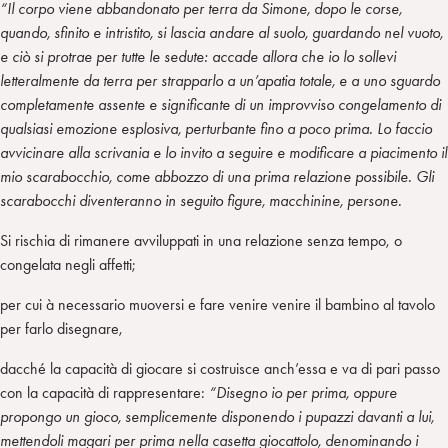
“Il corpo viene abbandonato per terra da Simone, dopo le corse,
quando, sfinito e intristito, si lascia andare al suolo, guardando nel vuoto,
e ciò si protrae per tutte le sedute: accade allora che io lo sollevi
letteralmente da terra per strapparlo a un’apatia totale, e a uno sguardo
completamente assente e significante di un improvviso congelamento di
qualsiasi emozione esplosiva, perturbante fino a poco prima. Lo faccio
avvicinare alla scrivania e lo invito a seguire e modificare a piacimento il
mio scarabocchio, come abbozzo di una prima relazione possibile. Gli
scarabocchi diventeranno in seguito figure, macchinine, persone.
Si rischia di rimanere avviluppati in una relazione senza tempo, o
congelata negli affetti;
per cui à necessario muoversi e fare venire venire il bambino al tavolo
per farlo disegnare,
dacché la capacità di giocare si costruisce anch’essa e va di pari passo
con la capacità di rappresentare:
“Disegno io per prima, oppure
propongo un gioco, semplicemente disponendo i pupazzi davanti a lui,
mettendoli magari per prima nella casetta giocattolo, denominando i