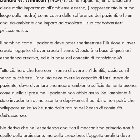
Donald W. Winnicott (1954
) fu come sappiamo, un analista che
diede molta importanza all’ambiente esterno, ( rappresentato in primo
luogo dalla madre) come causa delle sofferenze dei pazienti; e fu un
analista-ambiente che impara ad ascoltare il suo
controtransfert
psicosomatico
.
Il bambino come il paziente deve poter sperimentare l’illusione di aver
creato l’oggetto, di aver creato il seno. Questa è la base di qualsiasi
esperienza creativa, ed è la base del concetto di
transizionalità.
Tutto ciò ha a che fare con il senso di avere un’Identità, ossia con il
senso
di Esistere.
L’analista deve avere la capacità di farsi
usare
dal
paziente, deve diventare una madre-ambiente sufficientemente buona,
come quella si presume il paziente non abbia avuto. Se l’ambiente è
stato invadente traumatizzante o deprivante, il bambino non potrà che
sviluppare un
Falso Sé,
nato dalla rottura del S
enso di continuità
dell’esistenza
.
Ne deriva che nell’esperienza analitica il meccanismo primario non è
quello della proiezione, ma della
creazione
. L’oggetto analista deve