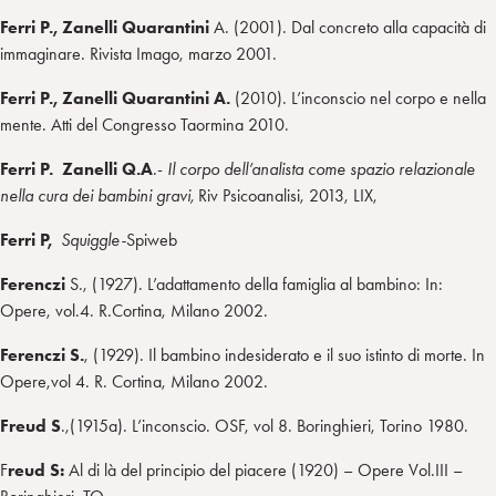
Ferri P., Zanelli Quarantini
A. (2001). Dal concreto alla capacità di
immaginare. Rivista Imago, marzo 2001.
Ferri P., Zanelli Quarantini A.
(2010). L’inconscio nel corpo e nella
mente. Atti del Congresso Taormina 2010.
Ferri P. Zanelli Q.A
.-
Il corpo dell’analista come spazio relazionale
nella cura dei bambini gravi,
Riv Psicoanalisi, 2013, LIX,
Ferri P,
Squiggle-
Spiweb
Ferenczi
S., (1927). L’adattamento della famiglia al bambino: In:
Opere, vol.4. R.Cortina, Milano 2002.
Ferenczi S.
, (1929). Il bambino indesiderato e il suo istinto di morte. In
Opere,vol 4. R. Cortina, Milano 2002.
Freud S
.,(1915a). L’inconscio. OSF, vol 8. Boringhieri, Torino 1980.
F
reud
S:
Al di là del principio del piacere (1920) – Opere Vol.III –