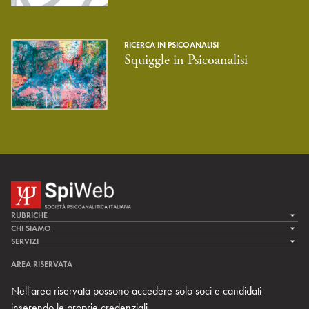
RICERCA IN PSICOANALISI
Squiggle in Psicoanalisi
RUBRICHE
LA CURA
CHI SIAMO
LA SPI
SERVIZI
LA RICERCA
SPIPEDIA
TEAM DI SPIWEB
AREA RISERVATA
CULTURA E SOCIETÀ
CERCA UNO PSICOANALISTA
CONTATTI
Nell'area riservata possono accedere solo soci e candidati
MULTIMEDIA
ARCHIVIO STORICO
inserendo le proprie credenziali.