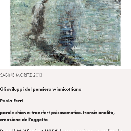
i
t
a
n
e
m
r
SABINE MORITZ 2013
Gli sviluppi del pensiero winnicottiano
Paola Ferri
parole chiave: transfert psicosomatico, transizionalità,
creazione dell’oggetto