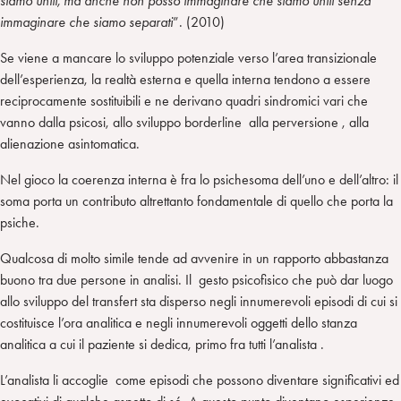
siamo uniti, ma anche non posso immaginare che siamo uniti senza
immaginare che siamo separati
”. (2010)
Se viene a mancare lo sviluppo potenziale verso l’area transizionale
dell’esperienza, la realtà esterna e quella interna tendono a essere
reciprocamente sostituibili e ne derivano quadri sindromici vari che
vanno dalla psicosi, allo sviluppo borderline alla perversione , alla
alienazione asintomatica.
Nel gioco la coerenza interna è fra lo psichesoma dell’uno e dell’altro: il
soma porta un contributo altrettanto fondamentale di quello che porta la
psiche.
Qualcosa di molto simile tende ad avvenire in un rapporto abbastanza
buono tra due persone in analisi. Il gesto psicofisico che può dar luogo
allo sviluppo del transfert sta disperso negli innumerevoli episodi di cui si
costituisce l’ora analitica e negli innumerevoli oggetti dello stanza
analitica a cui il paziente si dedica, primo fra tutti l’analista .
L’analista li accoglie come episodi che possono diventare significativi ed