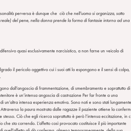
personalità perversa è dunque che
ciò che nell’uomo si organizza, sotto
reale) del pene, nella donna prende la forma di fantasie intorno ad una
o difensivo quasi esclusivamente narcisistico, a non farne un veicolo di
rado il pericolo oggettivo cui i suoi atti lo espongono e il sensi di colpa, 
.
uggono dall’angoscia di frammentazione, di smembramento e soprattutto di
ntenitore è un’intensa angoscia di castrazione Per far fronte a una
va di un’altra intensa esperienza emotiva. Sono noti e sono stati lungament
ine. Attraverso la paura mostrata dalle ragazze il paziente ottiene la confer
stesso. Ciò che egli ricerca soprattutto è però l’intensa eccitazione, in c
olo che sta correndo
.
L’affetto così provocato costituisce il più importante
di quell’affetto gli dà conferma, almeno temporaneamente, della sua