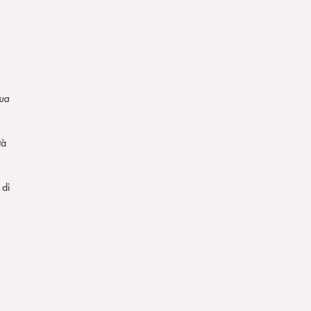
sua
tà
 di