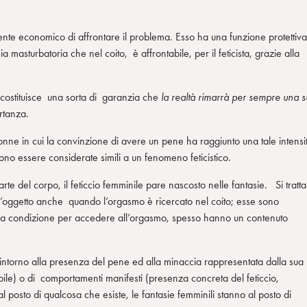
ente economico di affrontare il problema. Esso ha una funzione protettiva
 masturbatoria che nel coito, è affrontabile, per il feticista, grazie alla
o costituisce una sorta di garanzia che
la realtà rimarrà per sempre una 
rtanza.
nne in cui la convinzione di avere un pene ha raggiunto una tale intensi
ssono essere considerate simili a un fenomeno feticistico.
e del corpo, il feticcio femminile pare nascosto nelle fantasie. Si tratta
 l’oggetto anche quando l’orgasmo è ricercato nel coito; esse sono
ono la condizione per accedere all’orgasmo, spesso hanno un contenuto
torno alla presenza del pene ed alla minaccia rappresentata dalla sua
sibile) o di comportamenti manifesti (presenza concreta del feticcio,
 posto di qualcosa che esiste, le fantasie femminili stanno al posto di