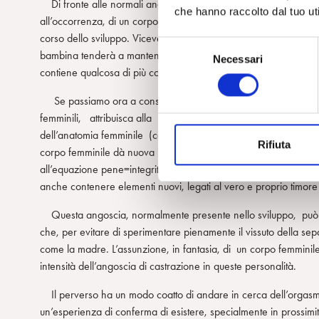
Di fronte alle normali angosce successive alla separazione la
che hanno raccolto dal tuo uti
all’occorrenza, di un corpo maschile, con tutte le sue rassicuranti
corso dello sviluppo. Viceversa se il vissuto di impossibilità a v
S
bambina tenderà a mantenere attiva la sua fantasia. Non credo
Necessari
e
contiene qualcosa di più concreto e diffuso ad un tempo: l’id
l
e
Se passiamo ora a considerare il problema dal punto di vista 
z
femminili, attribuisca alla presenza e all’integrità del pene la 
i
dell’anatomia femminile (corpo forato, esposto, indifeso) pare a
Rifiuta
o
corpo femminile dà nuova intensità alle sue angosce. Sembra all
n
all’equazione pene=integrità del sé, le angosce successive al
e
anche contenere elementi nuovi, legati al vero e proprio timo
d
Questa angoscia, normalmente presente nello sviluppo, può di
e
che, per evitare di sperimentare pienamente il vissuto della 
l
come la madre. L’assunzione, in fantasia, di un corpo femminile 
c
intensità dell’angoscia di castrazione in queste personalità.
o
n
Il perverso ha un modo coatto di andare in cerca dell’orgasmo
s
un’esperienza di conferma di esistere, specialmente in prossimit
e