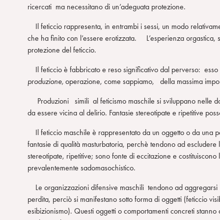
ricercati ma necessitano di un’adeguata protezione.
n
s
Il feticcio rappresenta, in entrambi i sessi, un modo relativam
o
che ha finito con l’essere erotizzata. L’esperienza orgastica, sia
protezione del feticcio.
Il feticcio è fabbricato e reso significativo dal perverso: ess
produzione,
operazione, come sappiamo, della massima impo
Produzioni simili al feticismo maschile si sviluppano nelle do
da essere vicina al delirio. Fantasie stereotipate e ripetitive po
Il feticcio maschile è rappresentato da un oggetto o da una part
fantasie di qualità masturbatoria, perchè tendono ad escludere
stereotipate, ripetitive; sono fonte di eccitazione e costituisc
prevalentemente sadomasochistico.
Le organizzazioni difensive maschili tendono ad aggregarsi in
perdita, perciò si manifestano sotto forma di oggetti (feticcio vi
esibizionismo). Questi oggetti o comportamenti concreti stanno al