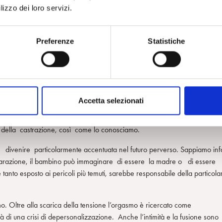
 bambina potrebbe trovare sollievo immaginando di poter disporre,
lizzo dei loro servizi.
 caratteristiche. Nei casi più felici questa fantasia è lasciata cadere nel
ivere dopo la separazione e il senso di mutilazione sono intollerabili, la
 che si possa dire che la fantasia contenga un pene immaginario; essa
Preferenze
Statistiche
ea di poter disporre anche di un compatto corpo maschile.
del bambino, sembra che egli, in modo corrispondente alle fantasie
funzione di rassicurarlo sull’integrità del sé. La rappresentazione mentale
bbastanza simile a quella elaborata dalla bambina; infatti la vista del
Accetta selezionati
ora che nel momento in cui viene scoperta la differenza tra i sessi, gra
la separazione si manifestino come angosce di castrazione. Esse sembra
re della castrazione, così come lo conosciamo.
venire particolarmente accentuata nel futuro perverso. Sappiamo infa
separazione, il bambino può immaginare di essere la madre o di essere
tanto esposto ai pericoli più temuti, sarebbe responsabile della particola
. Oltre alla scarica della tensione l’orgasmo è ricercato come
à di una crisi di depersonalizzazione. Anche l’intimità e la fusione sono