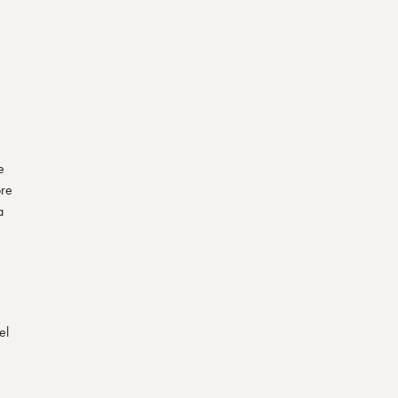
;
e
ore
a
el