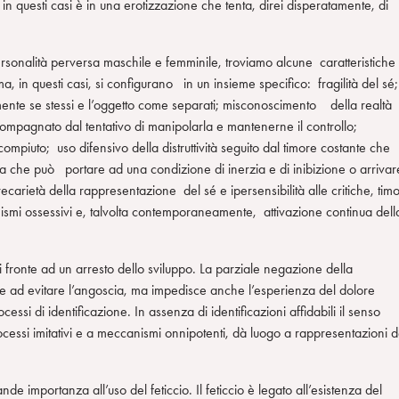
 in questi casi è in una erotizzazione che tenta, direi disperatamente, di
ersonalità perversa maschile e femminile, troviamo alcune caratteristiche
in questi casi, si configurano in un insieme specifico: fragilità del sé
mente se stessi e l’oggetto come separati; misconoscimento della realtà
compagnato dal tentativo di manipolarla e mantenerne il controllo;
mpiuto; uso difensivo della distruttività seguito dal timore costante che
pa che può portare ad una condizione di inerzia e di inibizione o arrivar
recarietà della rappresentazione del sé e ipersensibilità alle critiche, tim
anismi ossessivi e, talvolta contemporaneamente, attivazione continua dell
ronte ad un arresto dello sviluppo. La parziale negazione della
ve ad evitare l’angoscia, ma impedisce anche l’esperienza del dolore
cessi di identificazione. In assenza di identificazioni affidabili il senso
cessi imitativi e a meccanismi onnipotenti, dà luogo a rappresentazioni d
e importanza all’uso del feticcio. Il feticcio è legato all’esistenza del