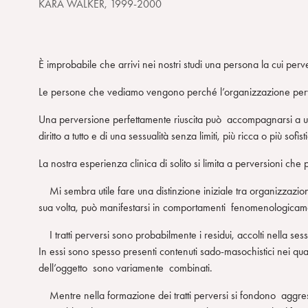
KARA WALKER, 1999-2000
È improbabile che arrivi nei nostri studi una persona la cui perv
Le persone che vediamo vengono perché l’organizzazione perversa
Una perversione perfettamente riuscita può accompagnarsi a un 
diritto a tutto e di una sessualità senza limiti, più ricca o più sofi
La nostra esperienza clinica di solito si limita a perversioni che 
Mi sembra utile fare una distinzione iniziale tra organizzazione
sua volta, può manifestarsi in comportamenti fenomenologicament
I tratti perversi sono probabilmente i residui, accolti nella ses
In essi sono spesso presenti contenuti sado-masochistici nei qua
dell’oggetto sono variamente combinati.
Mentre nella formazione dei tratti perversi si fondono aggress