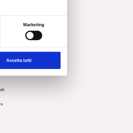
Marketing
Accetta tutti
zie
no
tti
re