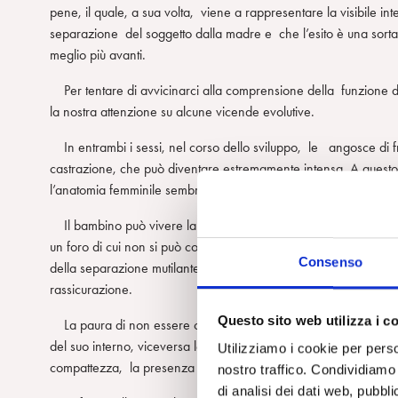
pene, il quale, a sua volta, viene a rappresentare la visibile in
separazione del soggetto dalla madre e che l’esito è una sort
meglio più avanti.
Per tentare di avvicinarci alla comprensione della funzione de
la nostra attenzione su alcune vicende evolutive.
In entrambi i sessi, nel corso dello sviluppo, le angosce di f
castrazione, che può diventare estremamente intensa. A questo
l’anatomia femminile sembra condurre bambini e bambine ad al
Il bambino può vivere la separazione dalla madre come un’espe
un foro di cui non si può controllare la chiusura, dal contenuto mi
Consenso
della separazione mutilante e l’angoscia di non potersi tenere 
rassicurazione.
Questo sito web utilizza i c
La paura di non essere capace di tenersi insieme è la stessa nei
del suo interno, viceversa le sembra che il corpo maschile pos
Utilizziamo i cookie per perso
compattezza, la presenza dei genitali è accertabile.
nostro traffico. Condividiamo 
di analisi dei dati web, pubbl