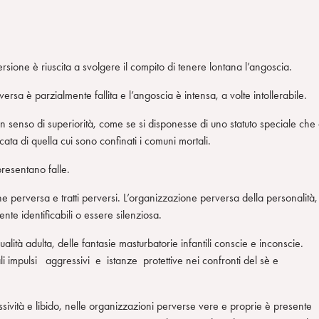
ersione è riuscita a svolgere il compito di tenere lontana l’angoscia.
 è parzialmente fallita e l’angoscia è intensa, a volte intollerabile.
senso di superiorità, come se si disponesse di uno statuto speciale che
sticata di quella cui sono confinati i comuni mortali.
presentano falle.
 perversa e tratti perversi. L’organizzazione perversa della personalità,
e identificabili o essere silenziosa.
sualità adulta, delle fantasie masturbatorie infantili conscie e inconscie
li impulsi aggressivi e istanze protettive nei confronti del sè e
ività e libido, nelle organizzazioni perverse vere e proprie è presente