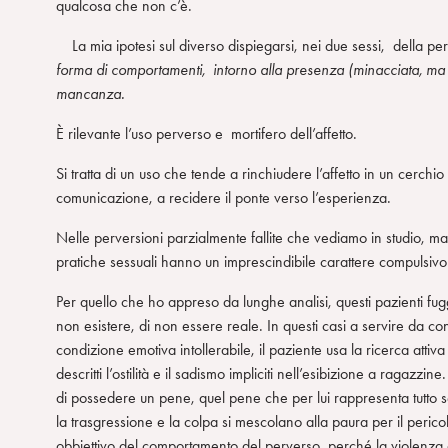
qualcosa che non c’è.
La mia ipotesi sul diverso dispiegarsi, nei due sessi, della 
forma di comportamenti, intorno alla presenza (minacciata, ma 
mancanza.
È rilevante l’uso perverso e mortifero dell’affetto.
Si tratta di un uso che tende a rinchiudere l’affetto in un cerchi
comunicazione, a recidere il ponte verso l’esperienza.
Nelle perversioni parzialmente fallite che vediamo in studio, malg
pratiche sessuali hanno un imprescindibile carattere compulsivo
Per quello che ho appreso da lunghe analisi, questi pazienti f
non esistere, di non essere reale. In questi casi a servire da co
condizione emotiva intollerabile, il paziente usa la ricerca atti
descritti l’ostilità e il sadismo impliciti nell’esibizione a ragazz
di possedere un pene, quel pene che per lui rappresenta tutto se 
la trasgressione e la colpa si mescolano alla paura per il peric
obbiettivo del comportamento del perverso, perché la violenza 