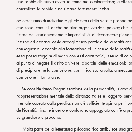
una rabbia distruttiva avvertita come molto minacciosa; la difesa
controllare la rabbia e ne rimane fortemente intrisa.
Se cerchiamo di individuare gli elementi della vera e propria p
che sono comuni anche ad altre organizzazioni patologiche, ma, 
timore dell’annientamento e impossibilità di riconoscere piena
interna ed esterna, ossia accoglimento parziale della realtà ac
conseguente ostacolo alla formazione di un senso della realtà co
essa possa sfuggire di mano con esiti catastrofici; senso di col
al punto di negare il diritto a vivere; disordini delle emozioni; p
di precipitare nella confusione, con il ricorso, talvolta, a mecc
confusione intorno a sé.
Se consideriamo l’organizzazione della personalità, siamo di f
rappresentazione mentale della distanza tra sè e l’oggetto ser
mentale causato dalla perdita: non c’è sufficiente spinta per i pro
dell’identità rimane incerto e confuso e, appoggiato com’è a pro
sé grandiose e precarie.
Molta parte della letteratura psicoanalitica attribuisce una grand