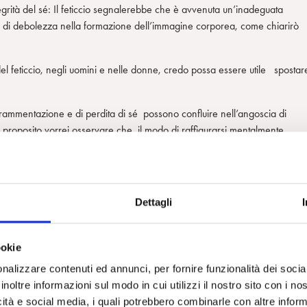
tegrità del sé: Il feticcio segnalerebbe che è avvenuta un’inadeguata
a di debolezza nella formazione dell’immagine corporea, come chiarirò
l feticcio, negli uomini e nelle donne, credo possa essere utile spostar
rammentazione e di perdita di sé possono confluire nell’angoscia di
 proposito vorrei osservare che il modo di raffigurarsi mentalmente
cune costruzioni comuni.
rienza di mutilazione di sé. Nel caso della bambina il suo corpo forat
sterioso, si presta bene a divenire il luogo in cui si materializzano il vissu
Dettagli
insieme. La sua anatomia non sembra adeguata a offrirle possibilità di
ookie
 due sessi, ma la bambina non ha la possibilità di controllare l’integrit
sa offrire maggiori garanzie: esso sembra avere robustezza e
nalizzare contenuti ed annunci, per fornire funzionalità dei socia
inoltre informazioni sul modo in cui utilizzi il nostro sito con i n
icità e social media, i quali potrebbero combinarle con altre inform