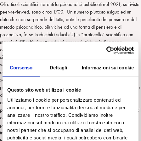
Gli articoli scientifici inerenti la psicoanalisi pubblicati nel 2021, su riviste
peer-reviewed, sono circa 1700. Un numero piuttosto esiguo ed un
dato che non sorprende del tutto, date le peculiarità del pensiero e del
metodo psicoanalitico, più vicine ad una forma di pensiero e di
prospettiva, forse traducibili (riducibili?) in “protocollo” scientifico con
maggiori difficoltà rispetto ad altri approcci. Vale quindi la pena
osservare periodicamente i modi e i contenuti con i quali la psicoanalisi
si affaccia sul panorama della letteratura scientifica. Ciò permette di
valutarne l’impatto generale, ma soprattutto di approfondire le sue
Consenso
Dettagli
Informazioni sui cookie
connessioni con la psichiatria, che oggi si affida spesso agli articoli
scientifici per il proprio aggiornamento e approfondimento
professionale.Condividiamo quindi un primo e valido esempio di articolo
Questo sito web utilizza i cookie
di approfondimento psicoanalitico, dal titolo “Clinical wisdom, science
Utilizziamo i cookie per personalizzare contenuti ed
and evidence: The neglected gifts of psychodynamic thinking”
annunci, per fornire funzionalità dei social media e per
pubblicato recentemente sulla rivista “Australian & New Zealand Journal
analizzare il nostro traffico. Condividiamo inoltre
of Psychiatry” (Impact Factor: 5.74). L’articolo esplora alcuni temi
informazioni sul modo in cui utilizzi il nostro sito con i
psicoanalitici e la loro importanza nella pratica clinica psichiatrica, non
nostri partner che si occupano di analisi dei dati web,
trascurando di citare le evidenze scientifiche rispetto all’efficacia della
pubblicità e social media, i quali potrebbero combinarle
terapia psicoanalitica e le connessioni con la letteratura recente.