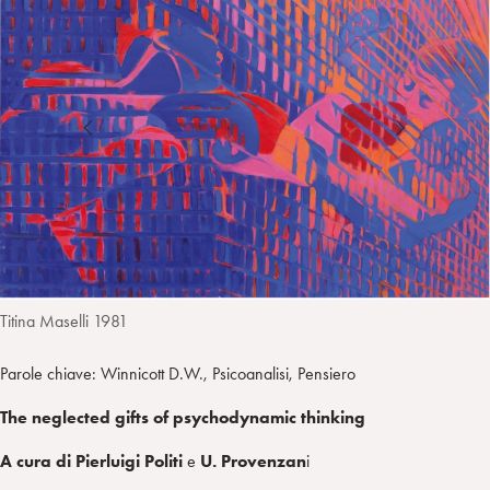
I
m
k
w
e
L
p
e
i
g
a
d
t
r
i
t
a
n
e
m
r
Titina Maselli 1981
Parole chiave: Winnicott D.W., Psicoanalisi, Pensiero
The neglected gifts of psychodynamic thinking
A cura di Pierluigi Politi
e
U. Provenzan
i