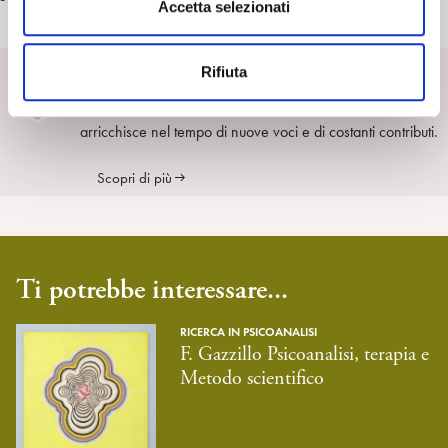
s
Accetta selezionati
e
n
SpiPedia
Rifiuta
s
o
SpiPedia è l’enciclopedia aperta della psicoanalisi che si
arricchisce nel tempo di nuove voci e di costanti contributi.
Scopri di più
Ti potrebbe interessare...
RICERCA IN PSICOANALISI
F. Gazzillo Psicoanalisi, terapia e
Metodo scientifico