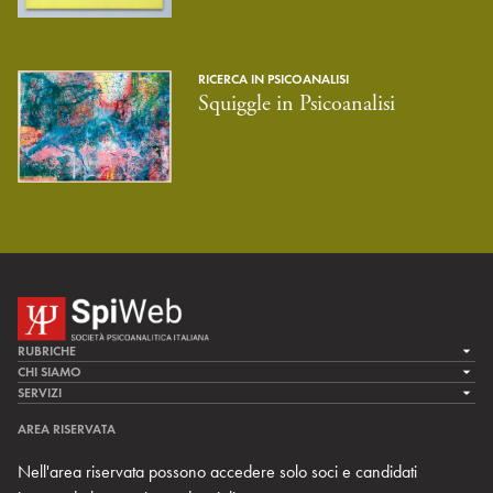
RICERCA IN PSICOANALISI
Squiggle in Psicoanalisi
RUBRICHE
LA CURA
CHI SIAMO
LA SPI
SERVIZI
LA RICERCA
SPIPEDIA
TEAM DI SPIWEB
AREA RISERVATA
CULTURA E SOCIETÀ
CERCA UNO PSICOANALISTA
CONTATTI
Nell'area riservata possono accedere solo soci e candidati
MULTIMEDIA
ARCHIVIO STORICO