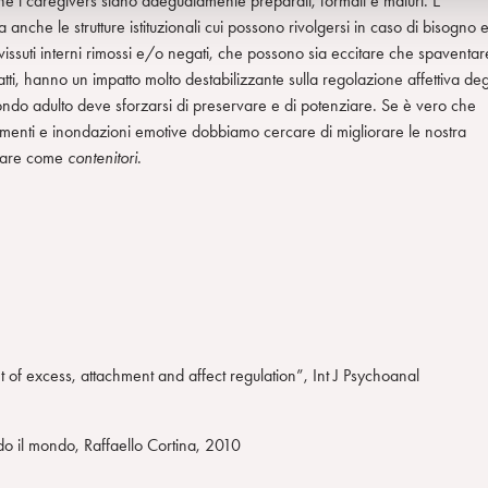
he i caregivers siano adeguatamente preparati, formati e maturi. E’
che le strutture istituzionali cui possono rivolgersi in caso di bisogno e
 vissuti interni rimossi e/o negati, che possono sia eccitare che spaventar
atti, hanno un impatto molto destabilizzante sulla regolazione affettiva deg
mondo adulto deve sforzarsi di preservare e di potenziare. Se è vero che
amenti e inondazioni emotive dobbiamo cercare di migliorare le nostra
ionare come
contenitori
.
t of excess, attachment and affect regulation”, Int J Psychoanal
do il mondo, Raffaello Cortina, 2010