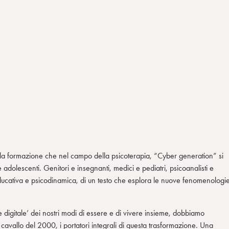
ella formazione che nel campo della psicoterapia, “Cyber generation” si
 e adolescenti. Genitori e insegnanti, medici e pediatri, psicoanalisti e
educativa e psicodinamica, di un testo che esplora le nuove fenomenologi
e digitale’ dei nostri modi di essere e di vivere insieme, dobbiamo
i a cavallo del 2000, i portatori integrali di questa trasformazione. Una