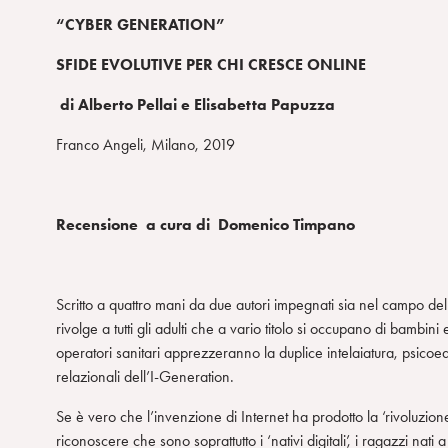
“CYBER GENERATION”
SFIDE EVOLUTIVE PER CHI CRESCE ONLINE
di Alberto Pellai e Elisabetta Papuzza
Franco Angeli, Milano, 2019
Recensione a cura di
Domenico Timpano
Scritto a quattro mani da due autori impegnati sia nel campo d
rivolge a tutti gli adulti che a vario titolo si occupano di bambini
operatori sanitari apprezzeranno la duplice intelaiatura, psico
relazionali dell’I-Generation.
Se è vero che l’invenzione di Internet ha prodotto la ‘rivoluzion
riconoscere che sono soprattutto i ‘nativi digitali’, i ragazzi nat