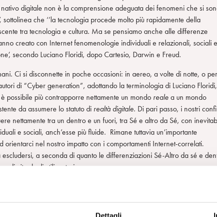
hi nativo digitale non è la comprensione adeguata dei fenomeni che si so
, sottolinea che ‘’la tecnologia procede molto più rapidamente della
scente tra tecnologia e cultura. Ma se pensiamo anche alle differenze
anno creato con Internet fenomenologie individuali e relazionali, sociali 
one’, secondo Luciano Floridi, dopo Cartesio, Darwin e Freud.
ani. Ci si disconnette in poche occasioni: in aereo, a volte di notte, o pe
i autori di “Cyber generation”, adottando la terminologia di Luciano Floridi,
è possibile più contrapporre nettamente un mondo
reale
a un mondo
sistente da assumere lo statuto di
realtà digitale
. Di pari passo, i nostri confi
uere nettamente tra un dentro e un fuori, tra Sé e altro da Sé, con inevitabi
viduali e sociali, anch’esse più fluide. Rimane tuttavia un’importante
d orientarci nel nostro impatto con i comportamenti Internet-correlati.
escludersi, a seconda di quanto le differenziazioni Sé-Altro da sé e den
di vita degli utilizzatori.
mprensione di questi comportamenti. Ai suoi Autori va riconosciuto il
he rende la complessità della materia accessibile a un’ampia fascia di
simile”, in cui molti riconosceranno quello che accade nelle camerette di
Dettagli