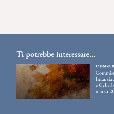
Ti potrebbe interessare...
RASSEGNA S
Commissi
Infanzia
e Cyberb
marzo 2