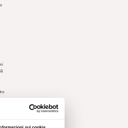
no
e
r
ni
li
tro
Informazioni sui cookie