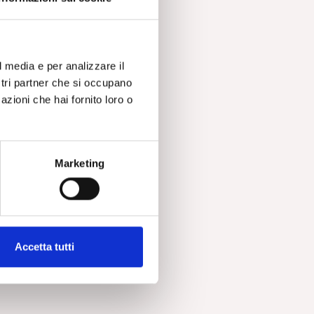
e
l media e per analizzare il
ostri partner che si occupano
e
azioni che hai fornito loro o
la
Marketing
 di
Accetta tutti