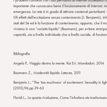
I problemi connessi con l’uso pervasivo di Internet richiedono c
e
importante che conoscano bene il funzionamento di Internet, ma an
l
emergenza. La rete è in grado di attivare contenuti
perturbanti
,
c
Gli effetti dell’eccitazione senza contenimento (J. Benjamin), inf
o
stati del Sé ed è la funzione di contenimento, appunto, che il 
n
viviamo in una “società liquida” (Baumann), per evitare strarip
s
capacità, sia a livello individuale che a livello sociale, di funz
e
n
s
o
Bibliografia
Angela P.,
Viaggio dentro la mente
. Rai Eri. Mondadori, 2014
Baumann Z.,
Modernità liquida.
Laterza, 2011
Benjamin J., “The ‘too muchness’ of excitement: Sexuality in ligh
(2015),96,pp.39-63
Floridi L.,
La quarta rivoluzione.
Come l’infosfera sta trasforman