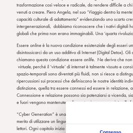
trasformazione così veloce e radicale, da rendere difficile a c
venuti a creare. Piero Angela, nel suo ‘Viaggio dentro la mente’
capacità culturale di adattamento” evidenziando uno scarto cre
intergenerazionali, dobbiamo riconoscere che i nativi digitali h
globali che prima non erano immaginabili. Una ‘quarta rivoluzi
Essere
online
è la nuova condizione esistenziale degli esseri um
disintossicarci da un uso additivo di Internet (Digital Detox). Gl
chiamano questa condizione essere
onlife
. Ne deriva che non 
virtuale,
perché il ‘virtuale’ di internet è talmente vissuto e con
spazio-temporali sono diventati più fluidi, non si riesce a disting
ripercussioni sui processi che definiscono le nostre identità indi
distinzione, quella tra essere connessi ed essere in relazione, a
Connessione e relazione possono sia potenziarsi a vicenda, sia 
e fuori vengono mantenute e di quanto siano appropriate alla fase 
“Cyber Generation” è una guida preziosa per orientarci nella co
merito di utilizzare un linguaggio non eccessivamente tecnico c
lettori. Ogni capitolo inizia con un racconto “inventato ma vero
Consenso