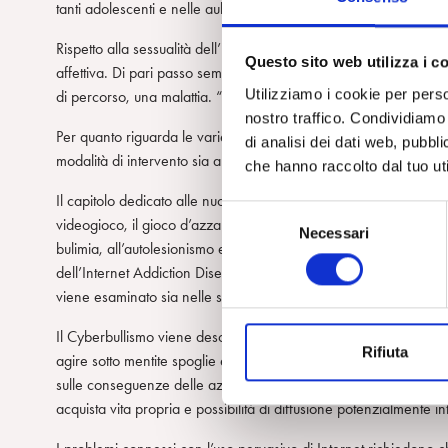
tanti adolescenti e nelle aule scolastiche.
Rispetto alla sessualità dell’I-Generation, emerge come l’uso di 
Questo sito web utilizza i c
affettiva. Di pari passo sembra diminuire la capacità di coinvo
Utilizziamo i cookie per perso
di percorso, una malattia. “Catching the feeling” dicono in quest
nostro traffico. Condividiamo 
Per quanto riguarda le varie forme di sessualità su Internet, qua
di analisi dei dati web, pubbl
modalità di intervento sia a livello familiare che scolastico.
che hanno raccolto dal tuo uti
Il capitolo dedicato alle nuove dipendenze è molto ricco. Veng
S
videogioco, il gioco d’azzardo, lo shopping online, il sesso virtual
Necessari
e
bulimia, all’autolesionismo e al suicidio. L’inquadramento teoric
l
dell’Internet Addiction Disease-IAD alla psicodinamica dei traumi
e
viene esaminato sia nelle sue varianti sane che patologiche.
z
i
Il Cyberbullismo viene descritto particolarmente in ciò che lo di
Rifiuta
o
agire sotto mentite spoglie e di essere più difficilmente reperibil
n
sulle conseguenze delle azioni del bullo, provoca un allentamen
e
acquista vita propria e possibilità di diffusione potenzialmente inf
d