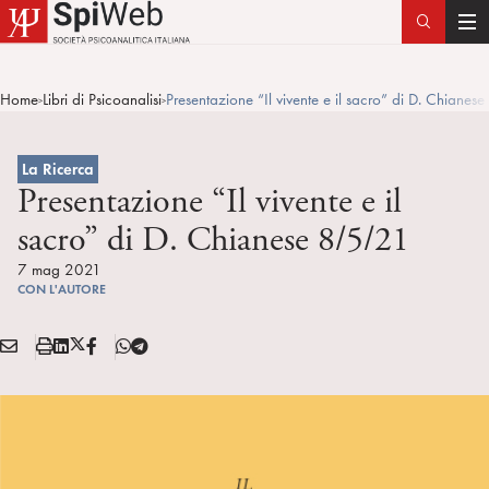
T
o
g
Home
Libri di Psicoanalisi
Presentazione “Il vivente e il sacro” di D. Chiane
>
>
g
l
e
La Ricerca
n
Presentazione “Il vivente e il
a
sacro” di D. Chianese 8/5/21
v
i
7 mag 2021
CON L'AUTORE
g
a
E
S
L
X
F
T
t
Condividi:
M
t
i
/
B
e
i
A
a
n
T
l
o
I
m
k
w
e
n
L
p
e
i
g
a
d
t
r