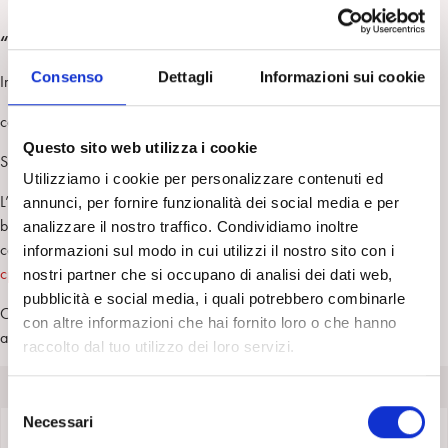
Sabato
8 maggio
ore 9,30
“Il vivente e il sacro”
Consenso
Dettagli
Informazioni sui cookie
Interviene l’Autore Domenico
Chianese
con
Questo sito web utilizza i cookie
Stefania
Salvadori
, Lorena
Preta
e Romano
Madera
Utilizziamo i cookie per personalizzare contenuti ed
L’incontro è aperto e gratuito. Per ottenere il link per la connessione
annunci, per fornire funzionalità dei social media e per
bisogna iscriversi inviando una mail
analizzare il nostro traffico. Condividiamo inoltre
con nome e cognome e società di appartenenza a:
informazioni sul modo in cui utilizzi il nostro sito con i
cpdrattivitascientifica@gmail.com
nostri partner che si occupano di analisi dei dati web,
pubblicità e social media, i quali potrebbero combinarle
Ci si potrà connettere online alle 9.15, l’incontro inizierà puntualmente
con altre informazioni che hai fornito loro o che hanno
alle 9.30.
raccolto dal tuo utilizzo dei loro servizi.
Allegati
S
Necessari
e
Locandina