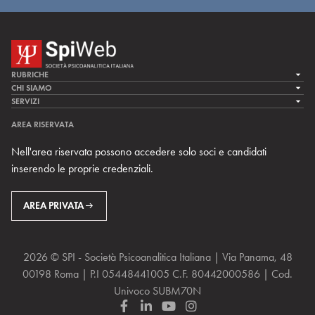
RUBRICHE
LA CURA
CHI SIAMO
LA SPI
SERVIZI
LA RICERCA
SPIPEDIA
TEAM DI SPIWEB
AREA RISERVATA
CULTURA E SOCIETÀ
CERCA UNO PSICOANALISTA
CONTATTI
Nell'area riservata possono accedere solo soci e candidati
MULTIMEDIA
ARCHIVIO STORICO
inserendo le proprie credenziali.
RIVISTE
AREA INTERNAZIONALE
CENTRI LOCALI DELLA SPI
PROSSIMI EVENTI
AREA PRIVATA
2026 © SPI - Società Psicoanalitica Italiana | Via Panama, 48
00198 Roma | P.I 05448441005 C.F. 80442000586 | Cod.
Univoco SUBM70N
F
L
Y
I