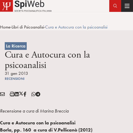
T
o
g
Home
Libri di Psicoanalisi
Cura e Autocura con la psicoanalisi
>
>
g
l
e
La Ricerca
n
Cura e Autocura con la
a
psicoanalisi
v
i
31 gen 2013
RECENSIONI
g
a
E
S
L
X
F
T
t
Condividi:
M
t
i
/
B
e
i
A
a
n
T
l
o
Recensione a cura di Marina Breccia
I
m
k
w
e
n
L
p
e
i
g
Cura e Autocura con la psicoanalisi
a
d
t
r
Borla, pp. 160
a cura di V.Pellicanò
(2012)