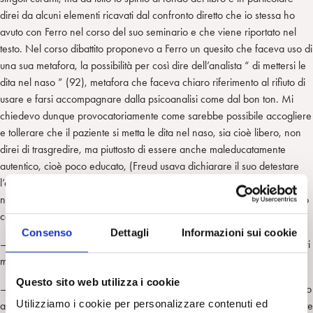
direi da alcuni elementi ricavati dal confronto diretto che io stessa ho
avuto con Ferro nel corso del suo seminario e che viene riportato nel
testo. Nel corso dibattito proponevo a Ferro un quesito che faceva uso di
una sua metafora, la possibilità per così dire dell’analista “ di mettersi le
dita nel naso ” (92), metafora che faceva chiaro riferimento al rifiuto di
usare e farsi accompagnare dalla psicoanalisi come dal bon ton. Mi
chiedevo dunque provocatoriamente come sarebbe possibile accogliere
e tollerare che il paziente si metta le dita nel naso, sia cioè libero, non
direi di trasgredire, ma piuttosto di essere anche maleducatamente
autentico, cioè poco educato, (Freud usava dichiarare il suo detestare
l’educazionismo), e anche non in sintonia con il gusto dell’analista, se
noi stessi come analisti non sentiamo questa libertà. Devo dire l’incontro
con Ferro è stato molto confortante su due fronti:
Consenso
Dettagli
Informazioni sui cookie
– Primo: usare il Bon ton quando è indispensabile e sapere che in altri
momenti è indispensabile non usarlo.
Questo sito web utilizza i cookie
– Secondo: una convalida di quanto ho inizialmente sostenuto riguardo
Utilizziamo i cookie per personalizzare contenuti ed
alla pluralità teorica. Dice Ferro: “ quando un concetto è sufficientemente