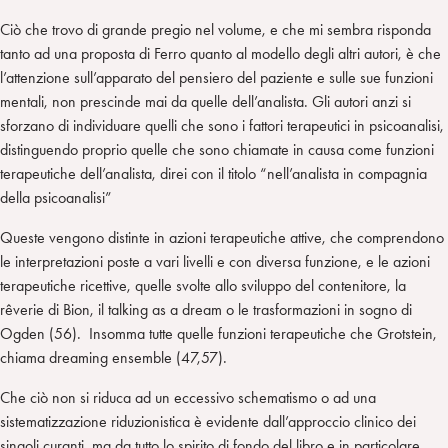
Ciò che trovo di grande pregio nel volume, e che mi sembra risponda
tanto ad una proposta di Ferro quanto al modello degli altri autori, è che
l’attenzione sull’apparato del pensiero del paziente e sulle sue funzioni
mentali, non prescinde mai da quelle dell’analista. Gli autori anzi si
sforzano di individuare quelli che sono i fattori terapeutici in psicoanalisi,
distinguendo proprio quelle che sono chiamate in causa come funzioni
terapeutiche dell’analista, direi con il titolo “nell’analista in compagnia
della psicoanalisi”
Queste vengono distinte in azioni terapeutiche attive, che comprendono
le interpretazioni poste a vari livelli e con diversa funzione, e le azioni
terapeutiche ricettive, quelle svolte allo sviluppo del contenitore, la
rêverie di Bion, il talking as a dream o le trasformazioni in sogno di
Ogden (56). Insomma tutte quelle funzioni terapeutiche che Grotstein,
chiama dreaming ensemble (47,57).
Che ciò non si riduca ad un eccessivo schematismo o ad una
sistematizzazione riduzionistica è evidente dall’approccio clinico dei
singoli curanti, ma da tutto lo spirito di fondo del libro e in particolare