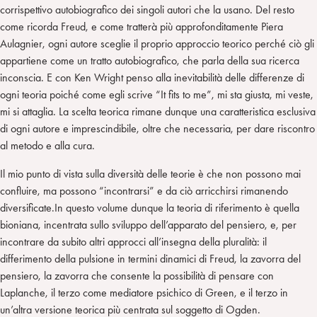
corrispettivo autobiografico dei singoli autori che la usano. Del resto
come ricorda Freud, e come tratterà più approfonditamente Piera
Aulagnier, ogni autore sceglie il proprio approccio teorico perché ciò gli
appartiene come un tratto autobiografico, che parla della sua ricerca
inconscia. E con Ken Wright penso alla inevitabilità delle differenze di
ogni teoria poiché come egli scrive “It fits to me”, mi sta giusta, mi veste,
mi si attaglia. La scelta teorica rimane dunque una caratteristica esclusiva
di ogni autore e imprescindibile, oltre che necessaria, per dare riscontro
al metodo e alla cura.
Il mio punto di vista sulla diversità delle teorie è che non possono mai
confluire, ma possono “incontrarsi” e da ciò arricchirsi rimanendo
diversificate.In questo volume dunque la teoria di riferimento è quella
bioniana, incentrata sullo sviluppo dell’apparato del pensiero, e, per
incontrare da subito altri approcci all’insegna della pluralità: il
differimento della pulsione in termini dinamici di Freud, la zavorra del
pensiero, la zavorra che consente la possibilità di pensare con
Laplanche, il terzo come mediatore psichico di Green, e il terzo in
un’altra versione teorica più centrata sul soggetto di Ogden.