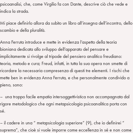
psicoanalisi, che, come Virgilio fa con Dante, descrive ciò che vede e
indica la strada.
Mi piace definirlo allora da subito un libro all’insegna dell’incontro, dello
scambio e della pluralità.
Anna Ferruta introduce e mette in evidenza l’aspetto della teoria
bioniana dedicata allo sviluppo dell’apparato del pensare e
implicitamente si rivolge al tripode del pensiero analitico freudiano:
teoria, metodo e cura; Freud, infatti, in tutta la sua opera non smette di
ricordare la necessaria compresenza di questi tre elementi. I rischi che
mette ben in evidenza Anna Ferruta, e che personalmente condivido a
pieno, sono:
– una troppo facile empatia intersoggettivistica non accompagnata dal
rigore metodologico che ogni metapsicologia psicoanalitica porta con
sé.
– il cadere in una “ metapsicologia superiore” (9), che io definirei “
suprema”, che cioè si vuole imporre come eccellenza in sé e non come