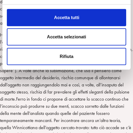
e
dei film che ci sono” (100). Direi che in questa considerazione storico-
l
clinica molto rilevante Ferro metaforizzi Ogden, parlando di film nel
c
senso di sogno, come rappresentazione fantastica della realtà, ma
Accetta tutti
o
anche come tratto specifico della propria espressione narrativa.
n
Ho apprezzato questo spunto riflessivo che mi sembra coinvolga
s
Accetta selezionati
l’analista in una contaminazione positiva e così lo sostenga rispetto al
e
rischio di cadere in quelle forme che Freud stesso dichiarava pericolose,
n
come prima accennavo: strutturalismo, sistematizzazione ed approccio
Rifiuta
s
prescrittivo-educazionale, (l’ultimo dei quali può implicare un “supposto-
o
sapere”). A volte anche la sublimazione, che usa il pensiero come
oggetto intermedio del desiderio, rischia comunque di allontanarsi
dall’oggetto non raggiungendolo mai e così, a volte, all’insaputa del
soggetto stesso, rischia di far prevalere gli effetti sleganti della pulsione
di morte.Ferro in fondo ci propone di accettare lo scacco continuo che
l’inconscio può produrre su due menti, scacco sorretto dalle funzioni
della mente dell’analista quando quelle del paziente fossero
temporaneamente mancanti. Per incontrare ancora un’altra teoria,
quella Winnicottiana dell’oggetto cercato-trovato: tutto ciò accade se c’è