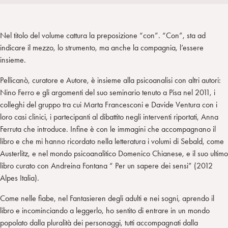
i
t
a
n
e
m
r
Nel titolo del volume cattura la preposizione “con”. “Con”, sta ad
indicare il mezzo, lo strumento, ma anche la compagnia, l’essere
insieme.
Pellicanò, curatore e Autore, è insieme alla psicoanalisi con altri autori:
Nino Ferro e gli argomenti del suo seminario tenuto a Pisa nel 2011, i
colleghi del gruppo tra cui Marta Francesconi e Davide Ventura con i
loro casi clinici, i partecipanti al dibattito negli interventi riportati, Anna
Ferruta che introduce. Infine è con le immagini che accompagnano il
libro e che mi hanno ricordato nella letteratura i volumi di Sebald, come
Austerlitz, e nel mondo psicoanalitico Domenico Chianese, e il suo ultimo
libro curato con Andreina Fontana “ Per un sapere dei sensi” (2012
Alpes Italia).
Come nelle fiabe, nel Fantasieren degli adulti e nei sogni, aprendo il
libro e incominciando a leggerlo, ho sentito di entrare in un mondo
popolato dalla pluralità dei personaggi, tutti accompagnati dalla