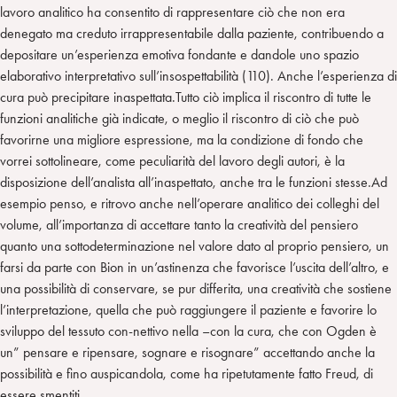
lavoro analitico ha consentito di rappresentare ciò che non era
denegato ma creduto irrappresentabile dalla paziente, contribuendo a
depositare un’esperienza emotiva fondante e dandole uno spazio
elaborativo interpretativo sull’insospettabilità (110). Anche l’esperienza di
cura può precipitare inaspettata.Tutto ciò implica il riscontro di tutte le
funzioni analitiche già indicate, o meglio il riscontro di ciò che può
favorirne una migliore espressione, ma la condizione di fondo che
vorrei sottolineare, come peculiarità del lavoro degli autori, è la
disposizione dell’analista all’inaspettato, anche tra le funzioni stesse.Ad
esempio penso, e ritrovo anche nell’operare analitico dei colleghi del
volume, all’importanza di accettare tanto la creatività del pensiero
quanto una sottodeterminazione nel valore dato al proprio pensiero, un
farsi da parte con Bion in un’astinenza che favorisce l’uscita dell’altro, e
una possibilità di conservare, se pur differita, una creatività che sostiene
l’interpretazione, quella che può raggiungere il paziente e favorire lo
sviluppo del tessuto con-nettivo nella –con la cura, che con Ogden è
un” pensare e ripensare, sognare e risognare” accettando anche la
possibilità e fino auspicandola, come ha ripetutamente fatto Freud, di
essere smentiti.