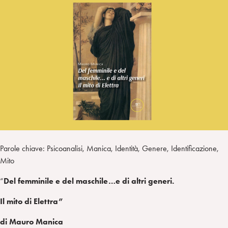
I
m
k
w
e
L
p
e
i
g
a
d
t
r
i
t
a
n
e
m
r
Parole chiave: Psicoanalisi, Manica, Identità, Genere, Identificazione,
Mito
“
Del femminile e del maschile…e di altri generi.
Il mito di Elettra”
di Mauro Manica