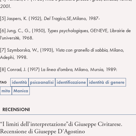
2001.
[5] Jaspers, K. (1952),
Del Tragico
,SE,Milano, 1987-
[6] Jung, C., G., (1950),
Types psychologiques,
GENEVE, Librairie de
l’universitè, 1968.
[7] Szymborska, W., (1993),
Vista con granello di sabbia,
Milano,
Adephi, 1998.
[8] Conrad, J. (1917) La
linea d’ombra,
Milano, Mursia, 1989:
identità
psicoanalisi
identificazione
identità di genere
TAG
mito
Manica
RECENSIONI
“I limiti dell’interpretazione”di Giuseppe Civitarese.
Recensione di Giuseppe D’Agostino