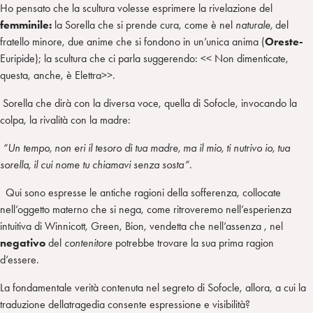
Ho pensato che la scultura volesse esprimere la rivelazione del
femminile:
la Sorella che si prende cura, come è nel
naturale,
del
fratello minore, due anime che si fondono in un’unica anima (
Oreste-
Euripide); la scultura che ci parla suggerendo: << Non dimenticate,
questa, anche, è Elettra>>.
Sorella che dirà con la diversa voce, quella di Sofocle, invocando la
colpa, la rivalità con la madre:
“Un tempo, non eri il tesoro di tua madre, ma il mio, ti nutrivo io, tua
sorella, il cui nome tu chiamavi senza sosta”
.
Qui sono espresse le antiche ragioni della sofferenza, collocate
nell’oggetto materno che si nega, come ritroveremo nell’esperienza
intuitiva di Winnicott, Green, Bion, vendetta che nell’assenza , nel
negativo
del
contenitore
potrebbe trovare la sua prima ragion
d’essere.
La fondamentale verità contenuta nel segreto di Sofocle, allora, a cui la
traduzione dellatragedia consente espressione e visibilità?