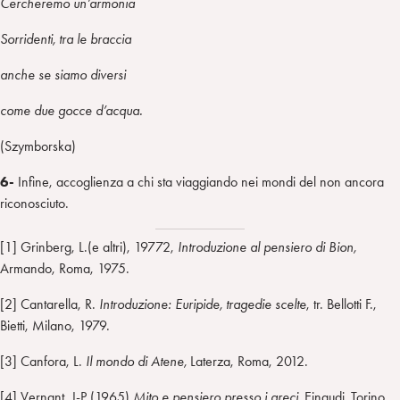
Cercheremo un’armonia
Sorridenti, tra le braccia
anche se siamo diversi
come due gocce d’acqua.
(Szymborska)
6-
Infine, accoglienza a chi sta viaggiando nei mondi del non ancora
riconosciuto.
[1] Grinberg, L.(e altri), 19772,
Introduzione al pensiero di Bion,
Armando, Roma, 1975.
[2] Cantarella, R.
Introduzione:
Euripide, tragedie scelte
, tr. Bellotti F.,
Bietti, Milano, 1979.
[3] Canfora, L.
Il mondo di Atene,
Laterza, Roma, 2012.
[4] Vernant, J-P (1965)
Mito e pensiero presso i greci,
Einaudi
,
Torino,