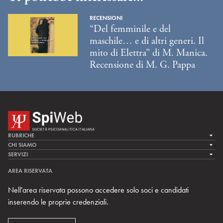
RECENSIONI
“Del femminile e del
maschile… e di altri generi. Il
mito di Elettra” di M. Manica.
Recensione di M. G. Pappa
RUBRICHE
LA CURA
CHI SIAMO
LA SPI
SERVIZI
LA RICERCA
SPIPEDIA
TEAM DI SPIWEB
AREA RISERVATA
CULTURA E SOCIETÀ
CERCA UNO PSICOANALISTA
CONTATTI
Nell'area riservata possono accedere solo soci e candidati
MULTIMEDIA
ARCHIVIO STORICO
inserendo le proprie credenziali.
RIVISTE
AREA INTERNAZIONALE
CENTRI LOCALI DELLA SPI
PROSSIMI EVENTI