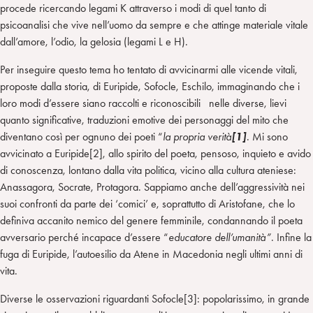
procede ricercando legami K attraverso i modi di quel tanto di
psicoanalisi che vive nell’uomo da sempre e che attinge materiale vitale
dall’amore, l’odio, la gelosia (legami L e H).
Per inseguire questo tema ho tentato di avvicinarmi alle vicende vitali,
proposte dalla storia, di Euripide, Sofocle, Eschilo, immaginando che i
loro modi d’essere siano raccolti e riconoscibili nelle diverse, lievi
quanto significative, traduzioni emotive dei personaggi del mito che
diventano così per ognuno dei poeti “
la propria verità
[1]
. Mi sono
avvicinato a Euripide[2], allo spirito del poeta, pensoso, inquieto e avido
di conoscenza, lontano dalla vita politica, vicino alla cultura ateniese:
Anassagora, Socrate, Protagora. Sappiamo anche dell’aggressività nei
suoi confronti da parte dei ‘comici’ e, soprattutto di Aristofane, che lo
definiva accanito nemico del genere femminile, condannando il poeta
avversario perché incapace d’essere “
educatore dell’umanità”
. Infine la
fuga di Euripide, l’autoesilio da Atene in Macedonia negli ultimi anni di
vita.
Diverse le osservazioni riguardanti Sofocle[3]: popolarissimo, in grande