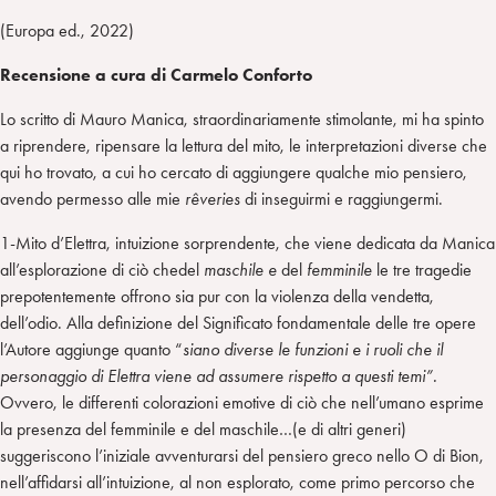
(Europa ed., 2022)
Recensione a cura di Carmelo Conforto
Lo scritto di Mauro Manica, straordinariamente stimolante, mi ha spinto
a riprendere, ripensare la lettura del mito, le interpretazioni diverse che
qui ho trovato, a cui ho cercato di aggiungere qualche mio pensiero,
avendo permesso alle mie
rêveries
di inseguirmi e raggiungermi.
1-Mito d’Elettra, intuizione sorprendente, che viene dedicata da Manica
all’esplorazione di ciò chedel
maschile e
del
femminile
le tre tragedie
prepotentemente offrono sia pur con la violenza della vendetta,
dell’odio. Alla definizione del Significato fondamentale delle tre opere
l’Autore aggiunge quanto “
siano diverse le funzioni e i ruoli che il
personaggio di Elettra viene ad assumere rispetto a questi temi”.
Ovvero, le differenti colorazioni emotive di ciò che nell’umano esprime
la presenza del femminile e del maschile…(e di altri generi)
suggeriscono l’iniziale avventurarsi del pensiero greco nello O di Bion,
nell’affidarsi all’intuizione, al non esplorato, come primo percorso che