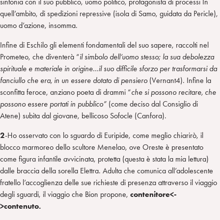
sintonia con il suo pubblico, uomo politico, protagonista di processi In
quell’ambito, di spedizioni repressive (isola di Samo, guidata da Pericle),
uomo d’azione, insomma.
Infine di Eschilo gli elementi fondamentali del suo sapere, raccolti nel
Prometeo, che diventerà “
il simbolo dell’uomo stesso; la sua
debolezza
spirituale e materiale in origine…il suo difficile sforzo per trasformarsi da
fanciullo che era, in un essere dotato di pensiero
(Vernant4). Infine la
sconfitta feroce, anziano poeta di drammi “
che si possono recitare, che
possono essere portati in pubblico”
(come deciso dal Consiglio di
Atene) subita dal giovane, bellicoso Sofocle (Canfora).
2
-Ho osservato con lo sguardo di Euripide, come meglio chiarirò, il
blocco marmoreo dello scultore Menelao, ove Oreste è presentato
come figura infantile avvicinata, protetta (questa è stata la mia lettura)
dalle braccia della sorella Elettra. Adulta che comunica all’adolescente
fratello l’accoglienza delle sue richieste di presenza attraverso il viaggio
degli sguardi, il viaggio che Bion propone,
contenitore<-
>contenuto.