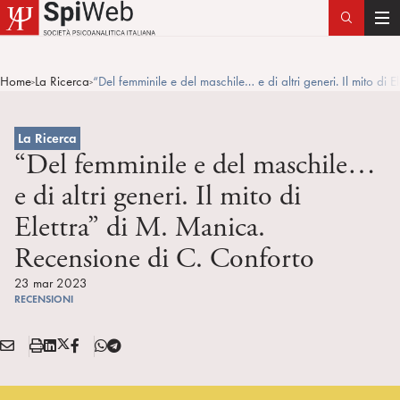
T
o
g
Home
La Ricerca
“Del femminile e del maschile… e di altri generi. Il mito di
>
>
g
l
e
La Ricerca
n
“Del femminile e del maschile…
a
e di altri generi. Il mito di
v
Elettra” di M. Manica.
i
g
Recensione di C. Conforto
a
23 mar 2023
t
RECENSIONI
i
o
E
S
L
X
F
T
n
Condividi:
M
t
i
/
B
e
A
a
n
T
l