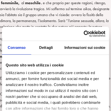
femminile,
al
maschile.
e che proprio per queste ragioni, ritengo,
avvierà la rivoluzione tragica. Mi soffermo sul termine
oikos,
designante
sia l’abitato sia il gruppo umano che vi risiede: ovvero la fissità della
dimora, la permanenza, l’isolamento. Sarà ”
l’unione sessuale, allora, la
relazione che mette
in
contatto le due nature piú opposte: la natura
maschile e quella femminil
e “(155). Cosi come lo spazio domestico, lo
spazio protetto, chiuso,
l’oikos,
ha connotazioni rigidamente f
emminili
,
così è lo spazio esterno, all’aria aperta, il luogo della battaglia, della
Consenso
Dettagli
Informazioni sui cookie
ferocia, della difesa dell
’oikos,
difesa, guerrache appartiene al
maschile
. La famiglia, aggiunge Vernant, è rigorosamente
endogamica, autarchica,
“la donna è nel suo ambiente quando è a
Questo sito web utilizza i cookie
casa”.
Utilizziamo i cookie per personalizzare contenuti ed
Elettra capovolge, nelle
Tragedie
, quella dimensione dell’umano, come
annunci, per fornire funzionalità dei social media e per
fece Clitemnestra.
analizzare il nostro traffico. Condividiamo inoltre
informazioni sul modo in cui utilizzi il nostro sito con i
Con modalità opposta si è mosso Oreste, nel cercare protezione dalla
nostri partner che si occupano di analisi dei dati web,
sorella e chiedendo a lei di procedere nella proposta feroce. Due modi
pubblicità e social media, i quali potrebbero combinarle
d’essere che obbediscono, nel mondo greco, all’impossibilità d’incontro,
con altre informazioni che hai fornito loro o che hanno