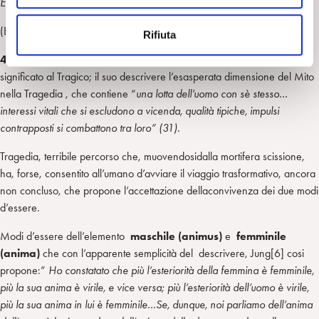
Ella diè morte
e
n
(Euripide)
Rifiuta
s
o
4-
Nelle parole di Oreste ed Elettra Il pensiero di Jaspers[5] dona
significato al Tragico; il suo descrivere l’esasperata dimensione del Mito
nella Tragedia , che contiene “
una lotta dell’uomo con sè stesso…
interessi vitali che si escludono a vicenda, qualità tipiche, impulsi
contrapposti si combattono tra loro” (31).
Tragedia, terribile percorso che, muovendosidalla mortifera scissione,
ha, forse, consentito all’umano d’avviare il viaggio trasformativo, ancora
non concluso, che propone l’accettazione dellaconvivenza dei due modi
d’essere.
Modi d’essere dell’elemento
maschile (animus)
e
femminile
(anima)
che con l’apparente semplicità del descrivere, Jung[6] cosi
propone:”
Ho constatato che più l’esteriorità della femmina è femminile,
più la sua anima è virile, e vice versa; più l’esteriorità dell’uomo è virile,
più la sua anima in lui è femminile…Se, dunque, noi parliamo dell’anima