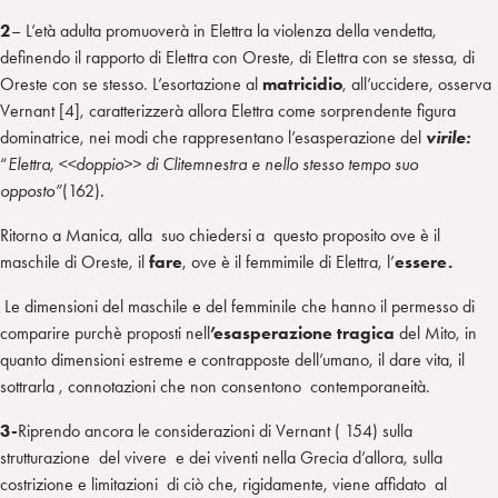
2
– L’età adulta promuoverà in Elettra la violenza della vendetta,
definendo il rapporto di Elettra con Oreste, di Elettra con se stessa, di
Oreste con se stesso. L’esortazione al
matricidio
, all’uccidere, osserva
Vernant [4], caratterizzerà allora Elettra come sorprendente figura
dominatrice, nei modi che rappresentano l’esasperazione del
virile:
“
Elettra, <<doppio>> di Clitemnestra e nello stesso tempo
suo
opposto”
(162)
.
Ritorno a Manica, alla suo chiedersi a questo proposito ove è il
maschile di Oreste, il
fare
, ove è il femmimile di Elettra, l’
essere.
Le dimensioni del maschile e del femminile che hanno il permesso di
comparire purchè proposti nell
’esasperazione
tragica
del Mito, in
quanto dimensioni estreme e contrapposte dell’umano, il dare vita, il
sottrarla , connotazioni che non consentono contemporaneità.
3-
Riprendo ancora le considerazioni di Vernant ( 154) sulla
strutturazione del vivere e dei viventi nella Grecia d’allora, sulla
costrizione e limitazioni di ciò che, rigidamente, viene affidato al