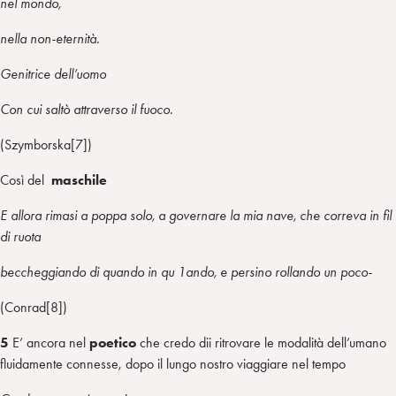
nel mondo,
nella non-eternità.
Genitrice dell’uomo
Con cui saltò attraverso il fuoco.
(Szymborska[7])
Così del
maschile
E allora rimasi a poppa solo, a governare la mia nave, che correva in fil
di ruota
beccheggiando di quando in qu 1ando, e persino rollando un poco-
(Conrad[8])
5
E’
ancora nel
poetico
che credo dii ritrovare le modalità dell’umano
fluidamente connesse, dopo il lungo nostro viaggiare nel tempo