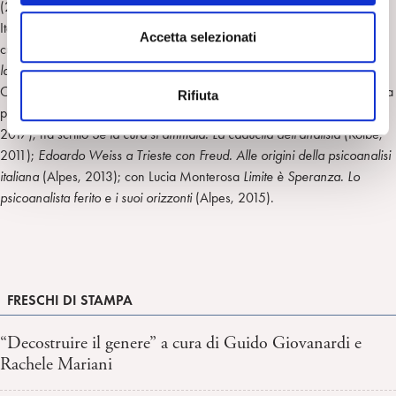
(2009-2016). Autrice e coautrice di numerosi articoli, saggi e volumi in
n
Italia e all’estero su temi psicoanalitici, psichiatrici e criminologici. Ha
s
Accetta selezionati
curato
Il dolore psicotico nella donna depressa
(Pacini, 2004) e
Oggi,
e
la Speranza? Una contraddizione della contemporaneità
(Quaderni
n
C.M.P., 2016) e con altri
Corpo, generazioni e destino
(Borla, 2012); ha
Rifiuta
s
pubblicato con altri
Nuove pagine di criminologia
(Wolters Kluwer,
o
2017); ha scritto
Se la cura si ammala. La caducità dell’analista
(Kolbe,
2011);
Edoardo Weiss a Trieste con Freud. Alle origini della psicoanalisi
italiana
(Alpes, 2013); con Lucia Monterosa
Limite è Speranza. Lo
psicoanalista ferito e i suoi orizzonti
(Alpes, 2015).
FRESCHI DI STAMPA
“Decostruire il genere” a cura di Guido Giovanardi e
Rachele Mariani