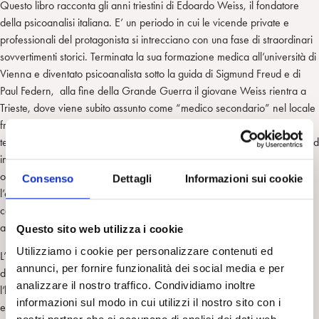
Questo libro racconta gli anni triestini di Edoardo Weiss, il fondatore
della psicoanalisi italiana. E’ un periodo in cui le vicende private e
professionali del protagonista si intrecciano con una fase di straordinari
sovvertimenti storici. Terminata la sua formazione medica all’università di
Vienna e diventato psicoanalista sotto la guida di Sigmund Freud e di
Paul Federn, alla fine della Grande Guerra il giovane Weiss rientra a
Trieste, dove viene subito assunto come “medico secondario” nel locale
frenocomio. Vi lavorerà per circa un decennio, lasciando ampie
testimonianze della sua attività clinica. Nel contempo, Weiss si dedica ad
introdurre la novella scienza psicoanalitica nel contesto cittadino,
operando in stretto contatto epistolare con Freud e con Federn. Tuttavia,
Consenso
Dettagli
Informazioni sui cookie
l’euforia psicoanalitica che infiamma gli animi degli intellettuali riuniti nei
caffè non cattura l’
enclave
medica e psichiatrica locale, e l’iniziale
apostolato si scontra con ostacoli e incontra cocenti delusioni.
Questo sito web utilizza i cookie
Utilizziamo i cookie per personalizzare contenuti ed
L’autrice si è avventurata in una lunga e appassionata ricerca di
annunci, per fornire funzionalità dei social media e per
documenti inediti d’archivio e delle cartelle psichiatriche originali, che
analizzare il nostro traffico. Condividiamo inoltre
l’ha condotta a esplorare zone buie e sfocate della biografia weissiana
informazioni sul modo in cui utilizzi il nostro sito con i
e di quell’epoca tanto travagliata.