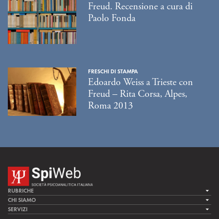
Freud. Recensione a cura di
Paolo Fonda
FRESCHI DI STAMPA
Edoardo Weiss a Trieste con
Freud – Rita Corsa, Alpes,
Roma 2013
RUBRICHE
LA CURA
CHI SIAMO
LA SPI
SERVIZI
LA RICERCA
SPIPEDIA