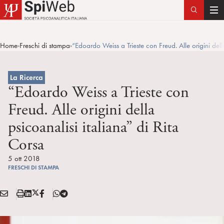
T
o
g
Home
Freschi di stampa
“Edoardo Weiss a Trieste con Freud. Alle origini dell
>
>
g
l
e
La Ricerca
n
“Edoardo Weiss a Trieste con
a
Freud. Alle origini della
v
psicoanalisi italiana” di Rita
i
g
Corsa
a
5 ott 2018
t
FRESCHI DI STAMPA
i
o
E
S
L
X
F
T
n
Condividi:
M
t
i
/
B
e
A
a
n
T
l