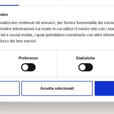
del terapeuta di cogliere e rendere consapevoli tutti quei fraintendimenti 
i genitori e il bambino per poter “riaccendere il legame mentale e affetti
i trattati, tuttavia è cruciale per l’analista raggiungere, attraverso le sue
ookie
n le sue potenzialità comunicative oscurate dalle difese autistiche.
nalizzare contenuti ed annunci, per fornire funzionalità dei socia
inoltre informazioni sul modo in cui utilizzi il nostro sito con i n
iusura in se stessi, di isolamento, assenza di richieste relazionali, scarso
icità e social media, i quali potrebbero combinarle con altre inform
 il lavoro del terapeuta particolarmente arduo nel tentativo di intercettare
lizzo dei loro servizi.
ivo.
ori e la loro disponibilità a “mettersi in gioco” dando loro anche la
Preferenze
Statistiche
 terapeuta, ad una nuova capacità di comprensione.
nizione di “area autistica” si riferisce non necessariamente a persone cui
on riesce ad avvenire un’esperienza emotiva condivisa da entrambi”. (pag
Accetta selezionati
 affettivi” come foto, oggetti, filmini, documenti, disegni. Una testimonian
e si può costruire la storia del bambino a partire da ricordi, emozioni e
”
.