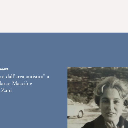
TAMPA
i dall’area autistica” a
Marco Macciò e
 Zani