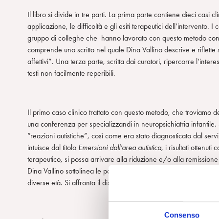
Il libro si divide in tre parti. La prima parte contiene dieci casi
applicazione, le difficoltà e gli esiti terapeutici dell’intervento. I
gruppo di colleghe che hanno lavorato con questo metodo con ba
comprende uno scritto nel quale Dina Vallino descrive e riflette
affettivi”. Una terza parte, scritta dai curatori, ripercorre l’inter
testi non facilmente reperibili.
Il primo caso clinico trattato con questo metodo, che troviamo d
una conferenza per specializzandi in neuropsichiatria infantile.
“reazioni autistiche”, così come era stato diagnosticato dal servi
intuisce dal titolo
Emersioni dall’area
autistica
, i risultati otten
terapeutico, si possa arrivare alla riduzione e/o alla remissione
Dina Vallino sottolinea le potenzialità anche preventive del me
diverse età. Si affronta il disagio del bambino prima che la ‘sequ
Consenso