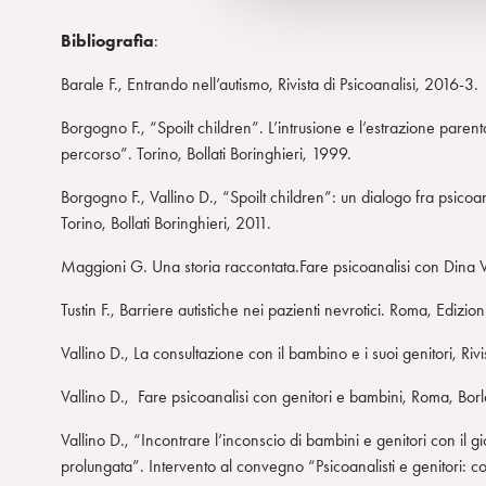
l
Bibliografia
:
c
o
Barale F., Entrando nell’autismo, Rivista di Psicoanalisi, 2016-3.
n
Borgogno F., “Spoilt children”. L’intrusione e l’estrazione parent
s
percorso”. Torino, Bollati Boringhieri, 1999.
e
n
Borgogno F., Vallino D., “Spoilt children”: un dialogo fra psicoan
s
Torino, Bollati Boringhieri, 2011.
o
Maggioni G. Una storia raccontata.Fare psicoanalisi con Dina 
Tustin F., Barriere autistiche nei pazienti nevrotici. Roma, Edizio
Vallino D., La consultazione con il bambino e i suoi genitori, Riv
Vallino D., Fare psicoanalisi con genitori e bambini, Roma, Bor
Vallino D., “Incontrare l’inconscio di bambini e genitori con il 
prolungata”. Intervento al convegno “Psicoanalisti e genitori: