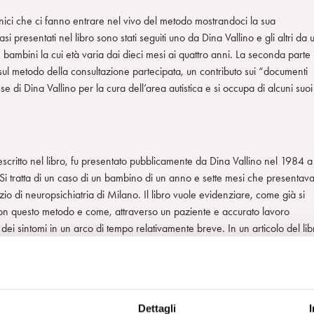
 clinici che ci fanno entrare nel vivo del metodo mostrandoci la sua
 casi presentati nel libro sono stati seguiti uno da Dina Vallino e gli altri da 
mbini la cui età varia dai dieci mesi ai quattro anni. La seconda parte
 sul metodo della consultazione partecipata, un contributo sui “documenti
esse di Dina Vallino per la cura dell’area autistica e si occupa di alcuni suoi
escritto nel libro, fu presentato pubblicamente da Dina Vallino nel 1984 a
 Si tratta di un caso di un bambino di un anno e sette mesi che presentav
zio di neuropsichiatria di Milano. Il libro vuole evidenziare, come già si
uti con questo metodo e come, attraverso un paziente e accurato lavoro
 dei sintomi in un arco di tempo relativamente breve. In un articolo del lib
todo: “la consultazione partecipata è un intervento preventivo idoneo a
ela patologica’ di sintomi si sia consolidata” (Vallino, 2013).
Dettagli