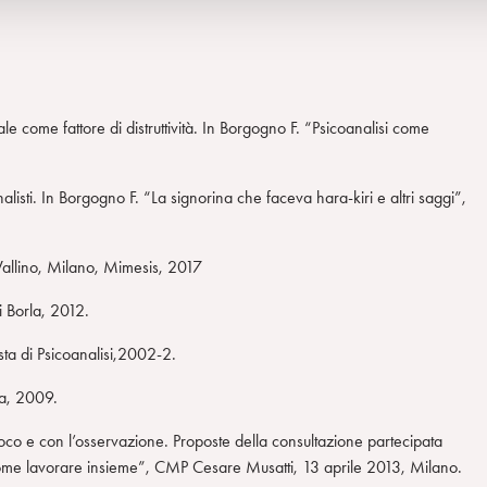
ale come fattore di distruttività. In Borgogno F. “Psicoanalisi come
alisti. In Borgogno F. “La signorina che faceva hara-kiri e altri saggi”,
Vallino, Milano, Mimesis, 2017
ni Borla, 2012.
ista di Psicoanalisi,2002-2.
la, 2009.
gioco e con l’osservazione. Proposte della consultazione partecipata
 come lavorare insieme”, CMP Cesare Musatti, 13 aprile 2013, Milano.