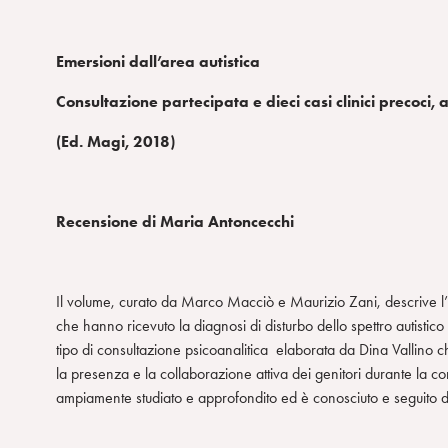
Emersioni dall’area autistica
Consultazione partecipata e dieci casi clinici precoci
(Ed. Magi, 2018)
Recensione di Maria Antoncecchi
Il volume, curato da Marco Macciò e Maurizio Zani, descrive l’ut
che hanno ricevuto la diagnosi di disturbo dello spettro autistic
tipo di consultazione psicoanalitica elaborata da Dina Vallino che
la presenza e la collaborazione attiva dei genitori durante la c
ampiamente studiato e approfondito ed è conosciuto e seguito da 