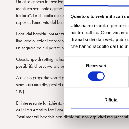
Un altro aspetto innovativo del metodo è la possibilità da parte 
identificazioni patologiche che ostacolano la comunicazione tra 
tra loro
”
. Le difficoltà da superare sono diverse a seconda dei cas
Questo sito web utilizza i c
risposte, l’emotività del bambino per poter entrare in contatto co
Utilizziamo i cookie per perso
nostro traffico. Condividiamo 
I casi dei bambini presentati, infatti, mostrano chiari segni di ch
di analisi dei dati web, pubbl
linguaggio, azioni stereotipate, esplosioni di rabbia che rendono
che hanno raccolto dal tuo uti
un segnale da cui partire per poter attivare un canale comunicat
Questo tipo di setting richiede la partecipazione attiva dei genit
S
Necessari
possibilità di osservare e osservarsi aprendosi, con l’aiuto del
e
l
A questo proposito vorrei precisare che per Dina Vallino la defi
e
stata fatta una diagnosi di autismo, ma ad “… un’area in cui n
z
219)
i
Rifiuta
o
E’ interessante la richiesta da parte del terapeuta di “documenti
n
del clima emotivo familiare ma anche un mezzo attraverso il qual
e
“stati mentali indefiniti non dichiarati, non esplicitati ma presenti
d
e