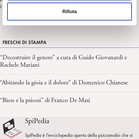
n
L’esperienza della psicoanalisi
(FrancoAngeli, 2014).
Rifiuta
s
o
FRESCHI DI STAMPA
“Decostruire il genere” a cura di Guido Giovanardi e
Rachele Mariani
“Abitando la gioia e il dolore” di Domenico Chianese
“Bion e la psicosi” di Franco De Masi
SpiPedia
SpiPedia è l’enciclopedia aperta della psicoanalisi che si