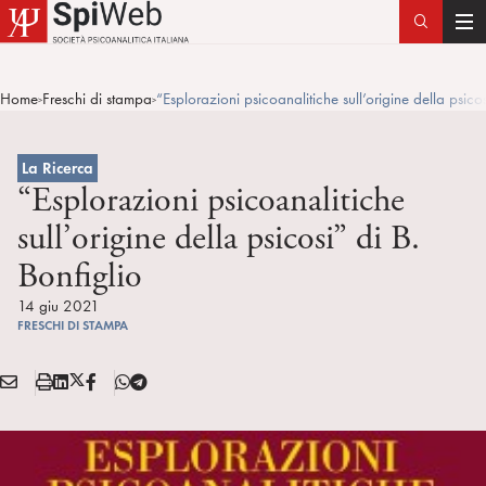
T
o
g
Home
Freschi di stampa
“Esplorazioni psicoanalitiche sull’origine della psicos
>
>
g
l
e
La Ricerca
n
“Esplorazioni psicoanalitiche
a
sull’origine della psicosi” di B.
v
Bonfiglio
i
g
14 giu 2021
a
FRESCHI DI STAMPA
t
i
E
S
L
X
F
T
Condividi:
o
M
t
i
/
B
e
n
A
a
n
T
l
I
m
k
w
e
L
p
e
i
g