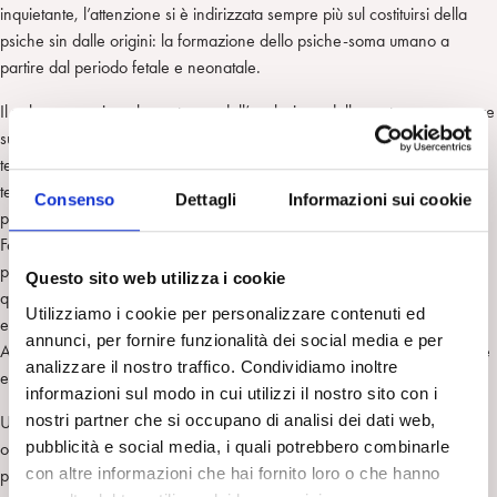
inquietante, l’attenzione si è indirizzata sempre più sul costituirsi della
psiche sin dalle origini: la formazione dello psiche-soma umano a
partire dal periodo fetale e neonatale.
Il volume esamina alcune tappe dell’evoluzione delle nostre conoscenze
sull’argomento per ridurre lo iato che separa spesso le formulazioni
teoriche sulla psicosi dalla comprensione clinica e dalle tecniche
terapeutiche che la sostengono. Motivo per cui la clinica è molto
Consenso
Dettagli
Informazioni sui cookie
presente.
Fondamentale è stata la scoperta che i funzionamenti psicotici sono
parte integrante di ogni psiche umana e che la differenza tra individui è
Questo sito web utilizza i cookie
quantitativa e non qualitativa: sino a che punto essi consentono un
Utilizziamo i cookie per personalizzare contenuti ed
equilibrio psichico compatibile con una vita degna di essere vissuta.
annunci, per fornire funzionalità dei social media e per
Accanto alla messa a fuoco del rapporto esistente tra capacità cognitive
analizzare il nostro traffico. Condividiamo inoltre
ed emotivo/immaginative.
informazioni sul modo in cui utilizzi il nostro sito con i
nostri partner che si occupano di analisi dei dati web,
Un superamento del modello psicopatologico per aderire ad uno
pubblicità e social media, i quali potrebbero combinarle
ontogenetico: la patologia considerata conseguenza – nei fisiologici
con altre informazioni che hai fornito loro o che hanno
processi di sviluppo – del prevalere di rigidità ed incapacità di