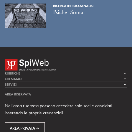
RICERCA IN PSICOANALISI
Psiche -Soma
RUBRICHE
LA CURA
CHI SIAMO
LA SPI
SERVIZI
LA RICERCA
SPIPEDIA
TEAM DI SPIWEB
AREA RISERVATA
CULTURA E SOCIETÀ
CERCA UNO PSICOANALISTA
CONTATTI
Nell'area riservata possono accedere solo soci e candidati
MULTIMEDIA
ARCHIVIO STORICO
inserendo le proprie credenziali.
RIVISTE
AREA INTERNAZIONALE
CENTRI LOCALI DELLA SPI
PROSSIMI EVENTI
AREA PRIVATA