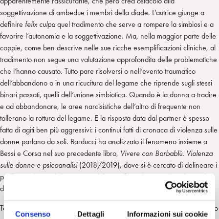
apparentemente rassicurante, che però crea ostacolo alla
soggettivazione di ambedue i membri della diade. L’autrice giunge a
definire
felix culpa
quel tradimento che serve a rompere la simbiosi e a
favorire l’autonomia e la soggettivazione. Ma, nella maggior parte delle
coppie, come ben descrive nelle sue ricche esemplificazioni cliniche, al
tradimento non segue una valutazione approfondita delle problematiche
che l’hanno causato. Tutto pare risolversi o nell’evento traumatico
dell’abbandono o in una ricucitura del legame che riprende sugli stessi
binari passati, quelli dell’unione simbiotica. Quando è la donna a tradire
e ad abbandonare, le aree narcisistiche dell’altro di frequente non
tollerano la rottura del legame. E la risposta data dal partner è spesso
fatta di agiti ben più aggressivi: i continui fatti di cronaca di violenza sulle
donne parlano da soli. Barducci ha analizzato il fenomeno insieme a
Bessi e Corsa nel suo precedente libro,
Vivere con Barbablù. Violenza
sulle donne e psicoanalisi
(2018/2019), dove si è cercato di delineare i
profili psicologici della vittima e del carnefice e le particolari dinamiche
del loro vincolo sentimentale.
Tornando al saggio
Fedele per sempre
(2021)
,
Barducciallarga il campo
Consenso
Dettagli
Informazioni sui cookie