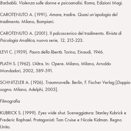
Barbablù. Violenza sulle donne e psicoanalisi.
Roma, Edizioni Magi.
CAROTENUTO A. (1991).
Amare, tradire. Quasi un’apologia del
tradimento.
Milano, Bompiani.
CAROTENUTO A. (2001). Il palcoscenico del tradimento.
Rivista di
Psicologia Analitica,
nuova serie, 12, 215-223.
LEVI C. (1939).
Paura della libertà.
Torino, Einaudi, 1946.
PLATH S. (1962). L’Altra. In:
Opere.
Milano, Milano, Arnoldo
Mondadori, 2002, 589-591.
SCHNITZLER A. (1926).
Traumnovelle.
Berlin, F. Fischer Verlag [
Doppio
sogno.
Milano, Adelphi, 2003].
Filmografia
KUBRICK S. (1999).
Eyes wide shut.
Sceneggiatura: Stanley Kubrick e
Frederic Raphael. Protagonisti: Tom Cruise e Nicole Kidman. Regno
Unito.