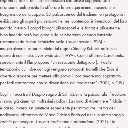
segreta o, forse, del tutto sconosciuta allo stesso soggetto. Una
straripante pulsionalità fa affiorare le aree più intime, inquietanti e
trasgressive della coppia. Sul palcoscenico del tradimento i protagonisti
esibiscono gli aspetti più censurati e, nel contempo, irrinunciabili del loro
mondo interno. I propri bisogni più nascosti e le fantasie più estreme.
Non intendo però indugiare sulla celeberrima vicenda letteraria
raccontata da Arthur Schnitzler nella
Traumnovelle
(1926) e
magistralmente rappresentata dal regista Stanley Kubrick nella sua
opera di commiato,
Eyes wide shut
(1999). Come afferma Carotenuto,
specialmente il film propone “un resoconto dettagliato (…) delle
tentazioni a cui i due coniugi vengono sottoposti, tranelli che Eros si
diverte a tendere per mettere alla prova il loro amore ma, soprattutto,
per farli confrontare con la dimensione del tradimento” (2001, p. 219).
Sugli intrecci tra il
Doppio sogno
di Schnitzler e la psicoanalisi freudiana
si sono già cimentati moltissimi studiosi. La storia di Albertine e Fridolin mi
è parsa, invero, un puntuale espediente per introdurre il tema del
tradimento, affrontato da Maria Cristina Barducci nel suo ultimo saggio,
Fedele per sempre. Trauma, tradimento e abbandono
(2021). Un