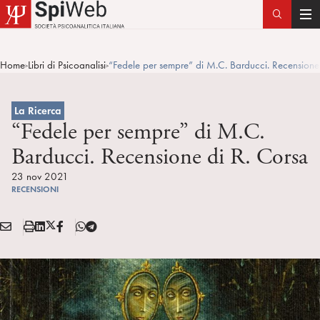
T
o
g
Home
Libri di Psicoanalisi
“Fedele per sempre” di M.C. Barducci. Recensione
>
>
g
l
e
La Ricerca
n
“Fedele per sempre” di M.C.
a
Barducci. Recensione di R. Corsa
v
i
23 nov 2021
RECENSIONI
g
a
E
S
L
X
F
T
t
Condividi:
M
t
i
/
B
e
i
A
a
n
T
l
o
I
m
k
w
e
n
L
p
e
i
g
a
d
t
r