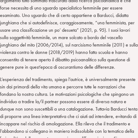
argomento tutto sommato trascurato dalla ricerca psicoanalitica e che
forse necessita di uno sguardo specialistico femminile per essere
esaminato. Uno sguardo che di certo appartiene a Barducci, didatta
junghiana che si autodefinisce, coraggiosamente, “una femminista, per
usare una classificazione un po’ desueta” (2021, p. 95). I suoi lavori
sulla soggettività femminile, un mare solcato a bordo del vascello
junghiano del mito (2006/2014), sul narcisismo femminile (2011) e sulla
violenza contro le donne (2018/2019) hanno fatto scuola e hanno
consentito di tenere aperto il dibattito psicoanalitico sulla questione di
genere pure in quest’epoca di oscurantismo delle differenze.
L’esperienza del tradimento, spiega l’autrice, è universalmente presente
sin dai primordi della vita umana e percorre tutte le narrazioni che
fondano la nostra cultura. Le motivazioni psicologiche che spingono un
individuo a tradire la/il partner possono essere di diversa natura e
dunque non sono suscettibili a una catalogazione. Tuttavia Barducci tenta
di proporre una linea interpretativa che ci aiuti ad intendere, evitando di
incappare nel rischio di omologazione. Ella rileva che il tradimento e
l’abbandono si collegano in maniera indissolubile con la tematica della