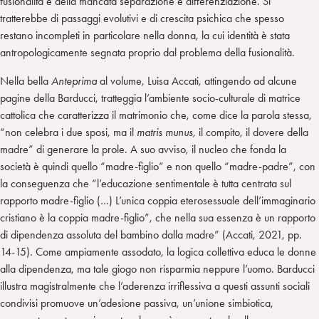
fusionalità e della mancata separazione e differenziazione. Si
tratterebbe di passaggi evolutivi e di crescita psichica che spesso
restano incompleti in particolare nella donna, la cui identità è stata
antropologicamente segnata proprio dal problema della fusionalità.
Nella bella
Anteprima
al volume, Luisa Accati, attingendo ad alcune
pagine della Barducci, tratteggia l’ambiente socio-culturale di matrice
cattolica che caratterizza il matrimonio che, come dice la parola stessa,
“non celebra i due sposi, ma il
matris munus
, il compito, il dovere della
madre” di generare la prole. A suo avviso, il nucleo che fonda la
società è quindi quello “madre-figlio” e non quello “madre-padre”, con
la conseguenza che “l’educazione sentimentale è tutta centrata sul
rapporto madre-figlio (…) L’unica coppia eterosessuale dell’immaginario
cristiano è la coppia madre-figlio”, che nella sua essenza è un rapporto
di dipendenza assoluta del bambino dalla madre” (Accati, 2021, pp.
14-15). Come ampiamente assodato, la logica collettiva educa le donne
alla dipendenza, ma tale giogo non risparmia neppure l’uomo. Barducci
illustra magistralmente che l’aderenza irriflessiva a questi assunti sociali
condivisi promuove un’adesione passiva, un’unione simbiotica,