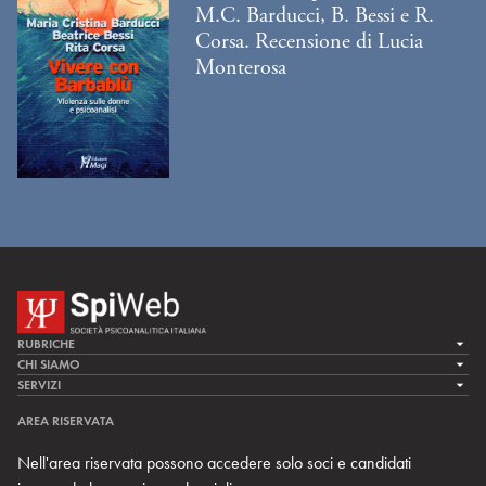
M.C. Barducci, B. Bessi e R.
Corsa. Recensione di Lucia
Monterosa
RUBRICHE
LA CURA
CHI SIAMO
LA SPI
SERVIZI
LA RICERCA
SPIPEDIA
TEAM DI SPIWEB
AREA RISERVATA
CULTURA E SOCIETÀ
CERCA UNO PSICOANALISTA
CONTATTI
Nell'area riservata possono accedere solo soci e candidati
MULTIMEDIA
ARCHIVIO STORICO