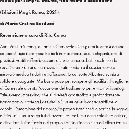
Fedele per sempre. Trauma, tradimento e abbandono
(Edizioni Magi, Roma, 2021)
di
Maria Cristina Barducci
Recensione a cura di Rita Corsa
Anni Venti a Vienna, durante il Carnevale. Due giorni trascorsi da una
coppia di agiati borghesi tra balli in maschera, saloni eleganti, arredi
preziosi, vestiti raffinati, acconciature alla moda, battibecchi con la
servitù e un via vai di carrozze. Il matrimonio tra il coscienzioso e
misurato medico Fridolin e l’affascinante consorte Albertine sembra
solido e appagante. Ma basta poco per rompere gli equilibri: il veglione
di Carnevale diventa l’occasione del tradimento per entrambi i coniugi.
Tale evento imprevisto, che si rivelerà catastrofico e profondamente
trasformativo, scatena i desideri più lussuriosi e inconfessabili della
coppia. L’emersione del rimosso/represso trascinerà Albertine in sogno
e Fridolin in un susseguirsi di avventure reali, ma dalla coloritura onirica,
a disvelare l’altra faccia del proprio sé. Una faccia sino ad allora tenuta