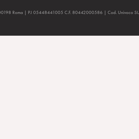
a, 48 00198 Roma | P.I 05448441005 C.F. 80442000586 | Cod. Univoco