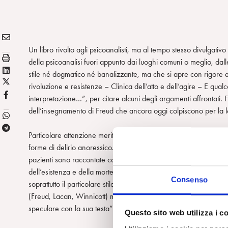
E
Condividi:
M
Un libro rivolto agli psicoanalisti, ma al tempo stesso divulgativ
S
A
della psicoanalisi fuori appunto dai luoghi comuni o meglio, dall
t
L
I
stile né dogmatico né banalizzante, ma che si apre con rigore e p
a
X
i
L
rivoluzione e resistenze – Clinica dell’atto e dell’agire – E qual
m
/
n
F
interpretazione…”, per citare alcuni degli argomenti affrontati. 
p
T
k
B
dell’insegnamento di Freud che ancora oggi colpiscono per la l
a
w
e
T
i
d
Particolare attenzione meritano i “frammenti” di casi clinici, ripo
e
t
i
forme di delirio anoressico. Lontano dall’essere esposti come res
l
t
n
pazienti sono raccontate con una inconsueta intensità narrativa e
e
e
dell’esistenza e della morte. Sono inoltre un’occasione per vede
g
Consenso
r
soprattutto il particolare stile di ascolto e intervento, cioè la 
r
(Freud, Lacan, Winnicott) ma, come scrive l’autrice, “in quanto 
a
speculare con la sua testa”.
m
Questo sito web utilizza i c