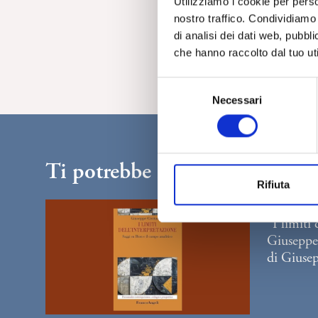
Utilizziamo i cookie per perso
nostro traffico. Condividiamo 
di analisi dei dati web, pubbl
che hanno raccolto dal tuo uti
S
Necessari
e
l
e
z
Ti potrebbe interessare...
i
Rifiuta
o
n
RECENSIONI
“I limiti
e
Giuseppe
d
di Giuse
e
l
c
o