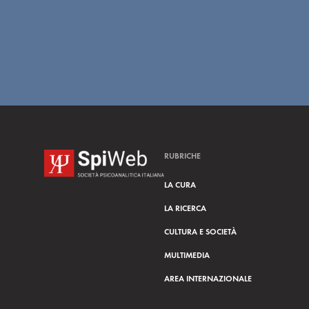
n
s
e
n
s
o
RUBRICHE
LA CURA
LA RICERCA
CULTURA E SOCIETÀ
MULTIMEDIA
AREA INTERNAZIONALE