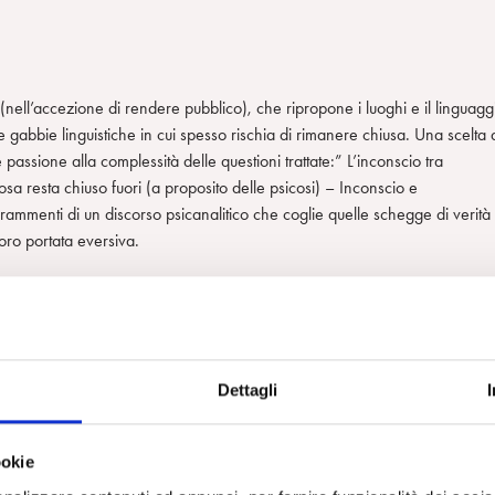
o (nell’accezione di rendere pubblico), che ripropone i luoghi e il linguagg
e gabbie linguistiche in cui spesso rischia di rimanere chiusa. Una scelta 
assione alla complessità delle questioni trattate:” L’inconscio tra
cosa resta chiuso fuori (a proposito delle psicosi) – Inconscio e
Frammenti di un discorso psicanalitico che coglie quelle schegge di verità
oro portata eversiva.
rtati nel corso del libro, riguardanti pazienti con gravi patologie e alcune
oconti clinici e tanto meno come prove di guarigione, le storie di questi
 mettono il lettore/psicoanalista a confronto con l’aspetto tragico
re lo psicoanalista al lavoro e cogliere il suo funzionamento mentale, ma
Dettagli
sua tecnica. Un analista che “agisce” accompagnato certo da teorie forti
formato all’insegnamento dell’inconscio freudiano, libero di pensare e di
ookie