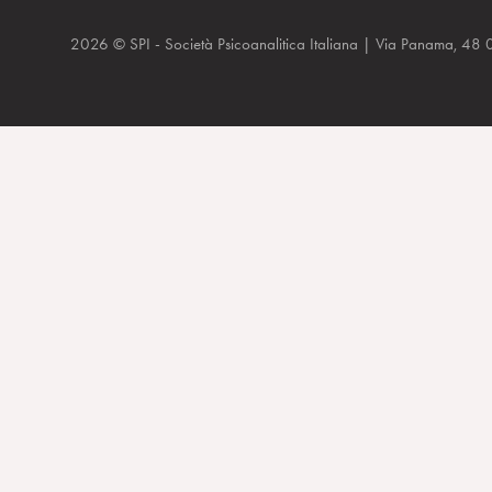
2026 © SPI - Società Psicoanalitica Italiana | Via Panam
Frammenti per una teoria dell’inconscio