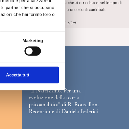
l media e per analizzare il
psicoanalisi che si arricchisce nel tempo di
ostri partner che si occupano
nuove voci e di costanti contributi.
azioni che hai fornito loro o
Scopri di più
Marketing
Accetta tutti
RECENSIONI
“Il Narcisismo. Per una
evoluzione della teoria
psicoanalitica” di R. Roussillon.
Recensione di Daniela Federici