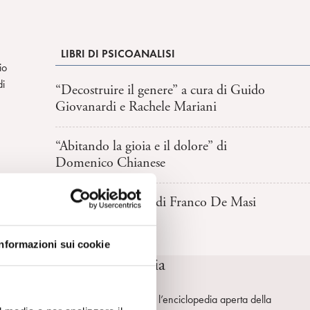
LIBRI DI PSICOANALISI
io
di
“Decostruire il genere” a cura di Guido
Giovanardi e Rachele Mariani
“Abitando la gioia e il dolore” di
Domenico Chianese
“Bion e la psicosi” di Franco De Masi
Informazioni sui cookie
SpiPedia
SpiPedia è l’enciclopedia aperta della