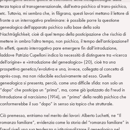
i
t
a
terza topica al transgenerazionale, dall’extra-psichico al trans-psichico,
n
e
m
etc. Tuttavia, mi sembra che, in filigrana, questi lavori mettano il lettore di
r
fronte a un interrogativo preliminare: è possibile porre la questione
genealogica dell’apparato psichico sulla base della sola
Nachträglichkeit, cioè di quel tempo della posticipazione che rischia di
mettere in ombra l’altro tempo, non psichico, il tempo dell’anticipazione?
In effetti, questo interrogativo pare emergere fin dall’introduzione,
laddove Patrizia Cupelloni indica la necessità di distinguere tra «ricerca
dell’origine» e «introduzione del genealogico» (20), cioè tra una
prospettiva genetico/evolutiva e una, invece, collegata al concetto di
après-coup, ma non riducibile esclusivamente ad esso. Quella
genealogica si presenta, perciò, come una difficile sfida: non solo un
“dopo” che posticipa un “prima”, ma, come già ipotizzato da Freud in
Introduzione al narcisismo (1914), un “prima” della realtà psichica che
conformerebbe il suo “dopo” in senso sia topico che strutturale.
Ciò premesso, entriamo nel merito dei lavori: Alberto Luchetti, ne “Il
romanzo familiare”, evidenzia come la storia del “romanzo familiare” in
Freud riveli una sua tendenza a istituzionalizzare il genealogico nel