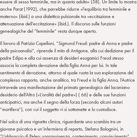
essere di sesso femminile, ma in quanto adulto» (58). Un limite lo mostra
anche Parat (1992), che parrebbe ridurre «l’equilibrio tra femminile e
materno» (ibid.) a una dialettica pulsionale tra «eccitazione e
attenuazione dell’eccitazione» (ibid.). Il discorso sulle funzioni
genealogiche del “femminile” resta dunque aperto.
Il lavoro di Patrizia Capelloni, “Sigmund Freud: padre di Anna e padre
della psicoanalisi”, riprende il mito di Antigone, alla cui dedizione per il
padre Edipo e alla cui assenza di desideri esogamici Freud stesso
associa la completa devozione della figlia Anna per lui. In tale
sentimento di devozione, attorno al quale ruota la sua esplorazione del
complesso rapporto, anche analitico, tra Freud e la figlia Anna, l’Autrice
intravede una manifestazione del primato genealogico del lacaniano
desiderio dell’Altro («L’oralità del padre») ( 66) e delle sue funzioni
anticipatrici, ma anche il segno della forza (secondo alcuni autori
“mortifera”), con cui il soggetto vi si sottomette e lo custodisce.
Nel solco di una vignetta clinica, riguardante uno scambio tra un
giovane psicotico e un’infermiera di reparto, Stefano Bolognini, in
“L’abbraccio di Peleo: sopravvivenza, contenimento, convincimento”,