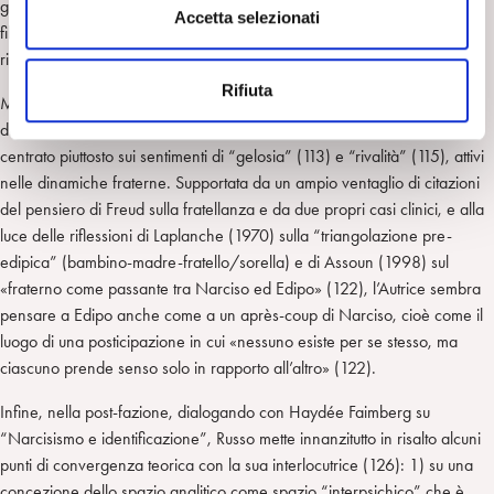
generare» (104). Il lavoro si conclude con un richiamo allo schema
s
Accetta selezionati
filogenetico freudiano, che mi sembra significativo della possibilità di
e
riferire il genealogico a un livello pre-soggettivo.
n
Rifiuta
s
Meno indulgente rispetto all’interrogativo genealogico appare il lavoro
o
di Maria Luisa Algini, “Snodi e funzioni nelle relazioni fraterne”,
centrato piuttosto sui sentimenti di “gelosia” (113) e “rivalità” (115), attivi
nelle dinamiche fraterne. Supportata da un ampio ventaglio di citazioni
del pensiero di Freud sulla fratellanza e da due propri casi clinici, e alla
luce delle riflessioni di Laplanche (1970) sulla “triangolazione pre-
edipica” (bambino-madre-fratello/sorella) e di Assoun (1998) sul
«fraterno come passante tra Narciso ed Edipo» (122), l’Autrice sembra
pensare a Edipo anche come a un après-coup di Narciso, cioè come il
luogo di una posticipazione in cui «nessuno esiste per se stesso, ma
ciascuno prende senso solo in rapporto all’altro» (122).
Infine, nella post-fazione, dialogando con Haydée Faimberg su
“Narcisismo e identificazione”, Russo mette innanzitutto in risalto alcuni
punti di convergenza teorica con la sua interlocutrice (126): 1) su una
concezione dello spazio analitico come spazio “interpsichico” che è