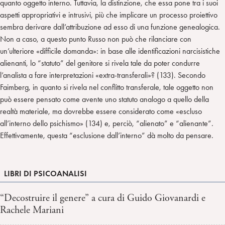
quanto oggetto interno. Tuttavia, la distinzione, che essa pone tra i suoi
aspetti appropriativi e intrusivi, più che implicare un processo proiettivo
sembra derivare dall’attribuzione ad esso di una funzione genealogica.
Non a caso, a questo punto Russo non può che rilanciare con
un’ulteriore «difficile domanda»: in base alle identificazioni narcisistiche
alienanti, lo “statuto” del genitore si rivela tale da poter condurre
l’analista a fare interpretazioni «extra-transferali»? (133). Secondo
Faimberg, in quanto si rivela nel conflitto transferale, tale oggetto non
può essere pensato come avente uno statuto analogo a quello della
realtà materiale, ma dovrebbe essere considerato come «escluso
all’interno dello psichismo» (134) e, perciò, “alienato” e “alienante”.
Effettivamente, questa “esclusione dall’interno” dà molto da pensare.
LIBRI DI PSICOANALISI
“Decostruire il genere” a cura di Guido Giovanardi e
Rachele Mariani