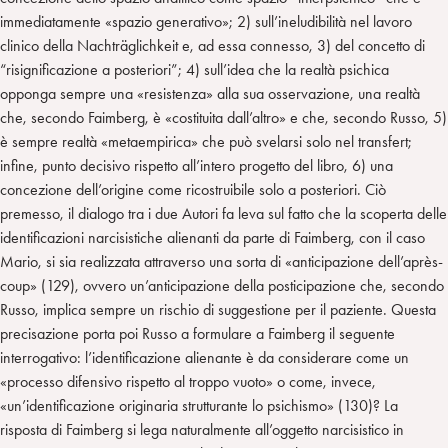
immediatamente «spazio generativo»; 2) sull’ineludibilità nel lavoro
clinico della Nachträglichkeit e, ad essa connesso, 3) del concetto di
“risignificazione a posteriori”; 4) sull’idea che la realtà psichica
opponga sempre una «resistenza» alla sua osservazione, una realtà
che, secondo Faimberg, è «costituita dall’altro» e che, secondo Russo, 5)
è sempre realtà «metaempirica» che può svelarsi solo nel transfert;
infine, punto decisivo rispetto all’intero progetto del libro, 6) una
concezione dell’origine come ricostruibile solo a posteriori. Ciò
premesso, il dialogo tra i due Autori fa leva sul fatto che la scoperta delle
identificazioni narcisistiche alienanti da parte di Faimberg, con il caso
Mario, si sia realizzata attraverso una sorta di «anticipazione dell’après-
coup» (129), ovvero un’anticipazione della posticipazione che, secondo
Russo, implica sempre un rischio di suggestione per il paziente. Questa
precisazione porta poi Russo a formulare a Faimberg il seguente
interrogativo: l’identificazione alienante è da considerare come un
«processo difensivo rispetto al troppo vuoto» o come, invece,
«un’identificazione originaria strutturante lo psichismo» (130)? La
risposta di Faimberg si lega naturalmente all’oggetto narcisistico in