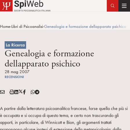
T
o
g
Home
Libri di Psicoanalisi
Genealogia e formazione dellapparato psichico
>
>
g
l
e
La Ricerca
n
Genealogia e formazione
a
dellapparato psichico
v
i
28 mag 2007
RECENSIONI
g
a
E
S
L
X
F
T
t
Condividi:
M
t
i
/
B
e
i
A
a
n
T
l
o
A partire dalla letteratura psicoanalitica francese, forse quella che più si
I
m
k
w
e
n
è occupata e si occupa di questo tema, e certo non trascurando gli
L
p
e
i
g
apporti, in particolare, di Winnicott e Bion, gli argomenti trattati
a
d
t
r
propongono alcune ipotesi di estensione della metapsicologia: dalla