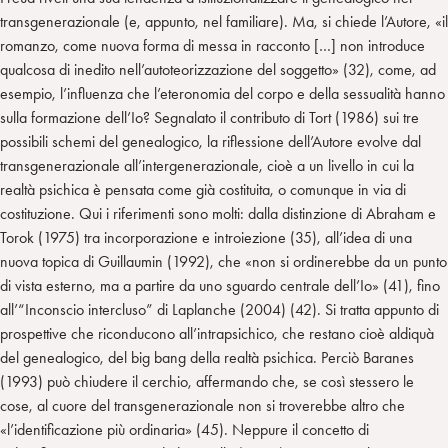
transgenerazionale (e, appunto, nel familiare). Ma, si chiede l’Autore, «il
romanzo, come nuova forma di messa in racconto […] non introduce
qualcosa di inedito nell’autoteorizzazione del soggetto» (32), come, ad
esempio, l’influenza che l’eteronomia del corpo e della sessualità hanno
sulla formazione dell’Io? Segnalato il contributo di Tort (1986) sui tre
possibili schemi del genealogico, la riflessione dell’Autore evolve dal
transgenerazionale all’intergenerazionale, cioè a un livello in cui la
realtà psichica è pensata come già costituita, o comunque in via di
costituzione. Qui i riferimenti sono molti: dalla distinzione di Abraham e
Torok (1975) tra incorporazione e introiezione (35), all’idea di una
nuova topica di Guillaumin (1992), che «non si ordinerebbe da un punto
di vista esterno, ma a partire da uno sguardo centrale dell’Io» (41), fino
all’“Inconscio intercluso” di Laplanche (2004) (42). Si tratta appunto di
prospettive che riconducono all’intrapsichico, che restano cioè aldiquà
del genealogico, del big bang della realtà psichica. Perciò Baranes
(1993) può chiudere il cerchio, affermando che, se così stessero le
cose, al cuore del transgenerazionale non si troverebbe altro che
«l’identificazione più ordinaria» (45). Neppure il concetto di