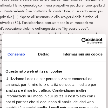
affronta il tema genealogico in una prospettiva peculiare, cioè quella di
«un’antecedente fase costitutiva del contenitore, in un certo senso più
primitiva […] rispetto all’instaurarsi e allo svolgersi delle funzioni di
rêverie» (83). L’anticipazione consisterebbe in un meccanismo
d’evacuazione violenta dell’angoscia che “by-passerebbe”,
infrangendoli, i confini delle menti individuali. Un’esperienza simile
avverrebbe a un livello “trans-psichico” (83), distinto da un altro livello,
“inter-psichico”, collegato invece a vissuti di tipo fusionale. E’ qui
introdotto il concetto di «pressione persecutoria endogena» (86). Esso
Consenso
Dettagli
Informazioni sui cookie
definisce una condizione originaria, che impedirebbe il costituirsi di uno
spazio interno per le introiezioni. Sotto questo profilo, solo un’ospitante
“convessità” della mente del contenitore può rappresentare, per il
Questo sito web utilizza i cookie
bambino, l’anticipazione di un modello non solo di accoglimento, ma
Utilizziamo i cookie per personalizzare contenuti ed
anche di uno spazio psichico da introiettare.
annunci, per fornire funzionalità dei social media e per
Il lavoro di Amalia Giuffrida, “Edipo errante”, affronta la sfida
analizzare il nostro traffico. Condividiamo inoltre
genealogica proponendosi d’individuare nel «lavoro allucinatorio» (96)
informazioni sul modo in cui utilizzi il nostro sito con i
«gli anelli mancanti» (95) tra l’antica centralità dell’Edipo e delle
nostri partner che si occupano di analisi dei dati web,
rappresentazioni inconsce, ad esso connesse, e «le nuove
pubblicità e social media, i quali potrebbero combinarle