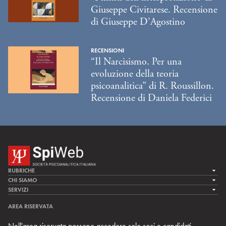
Giuseppe Civitarese. Recensione
di Giuseppe D’Agostino
RECENSIONI
“Il Narcisismo. Per una
evoluzione della teoria
psicoanalitica” di R. Roussillon.
Recensione di Daniela Federici
RUBRICHE
LA CURA
CHI SIAMO
LA SPI
SERVIZI
LA RICERCA
SPIPEDIA
TEAM DI SPIWEB
AREA RISERVATA
CULTURA E SOCIETÀ
CERCA UNO PSICOANALISTA
CONTATTI
Nell'area riservata possono accedere solo soci e candidati