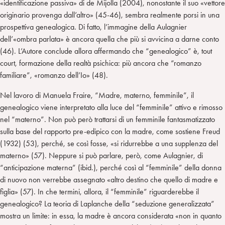
«identificazione passiva» di de Mijolla (2004), nonostante il suo «vettore
originario provenga dall’altro» (45-46), sembra realmente porsi in una
prospettiva genealogica. Di fatto, l’immagine della Aulagnier
dell’«ombra parlata» è ancora quella che più si avvicina a darne conto
(46). L’Autore conclude allora affermando che “genealogico” è, tout
court, formazione della realtà psichica: più ancora che “romanzo
familiare”, «romanzo dell’Io» (48).
Nel lavoro di Manuela Fraire, “Madre, materno, femminile”, il
genealogico viene interpretato alla luce del “femminile” attivo e rimosso
nel “materno”. Non può però trattarsi di un femminile fantasmatizzato
sulla base del rapporto pre-edipico con la madre, come sostiene Freud
(1932) (53), perché, se così fosse, «si ridurrebbe a una supplenza del
materno» (57). Neppure si può parlare, però, come Aulagnier, di
“anticipazione materna” (ibid.), perché così al “femminile” della donna
di nuovo non verrebbe assegnato «altro destino che quello di madre e
figlia» (57). In che termini, allora, il “femminile” riguarderebbe il
genealogico? La teoria di Laplanche della “seduzione generalizzata”
mostra un limite: in essa, la madre è ancora considerata «non in quanto