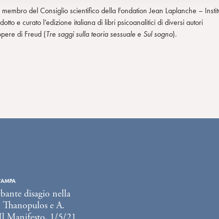
è membro del Consiglio scientifico della Fondation Jean Laplanche – Instit
otto e curato l’edizione italiana di libri psicoanalitici di diversi autori
opere di Freud (
Tre saggi sulla teoria sessuale
e
Sul sogno
).
TAMPA
rbante disagio nella
S. Thanopulos e A.
Il Manifesto, 1/5/21