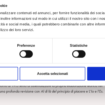
ookie
ltà sociale, la propria filosofia politica, che vede l’evolversi e l’articola
nalizzare contenuti ed annunci, per fornire funzionalità dei socia
bertà individuale.
inoltre informazioni sul modo in cui utilizzi il nostro sito con i n
arginare l’insopprimibile aggressività individuale, senza però mai arrivare
icità e social media, i quali potrebbero combinarle con altre inform
 che si gioca, secondo Freud, il futuro dell’umanità. Una visione che nel
lizzo dei loro servizi.
 sentire con una nettezza inedita e inquietante, ma che colpisce oggi per 
a società contemporanea.
Preferenze
Statistiche
Accetta selezionati
e della psicoanalisi, intraprese dal 1897 un lavoro di autoanalisi che l
 sogni
. Dai primi del Novecento iniziò a raccogliere e pubblicare i suoi c
ntorno al 1915 tentò di sistematizzare la propria elaborazione teorica nei
a una profonda revisione con
Al di là del principio di piacere
e L’
Io e l’Es
.