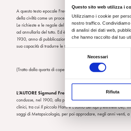
Questo sito web utilizza i c
A questo testo epocale Freud affida la propria concezione della rea
Utilizziamo i cookie per perso
della civiltà come un processo di erosione della felicità e della li
nostro traffico. Condividiamo 
Le richieste e le regole del vivere comune si sforzano infatti di 
di analisi dei dati web, pubbl
ad annullarla del tutto. Ed è su questo equilibrio teso e precario
che hanno raccolto dal tuo uti
1930, anno di pubblicazione del
Disagio della civiltà
, si faceva
sua capacità di tradurre le turbolenze che ancora percorrono l
S
Necessari
e
l
(Tratto dalla quarta di copertina)
e
z
i
Rifiuta
L’AUTORE Sigmund Freud
(1856-1939), neurologo e fondator
o
condusse, nel 1900, alla pubblicazione dell’
Interpretazione dei
n
clinici, tra cui
Il piccolo Hans
e
L’uomo dei lupi
(Feltrinelli Ue). I
e
saggi di Metapsicologia, per poi approdare, negli anni venti, 
d
e
l