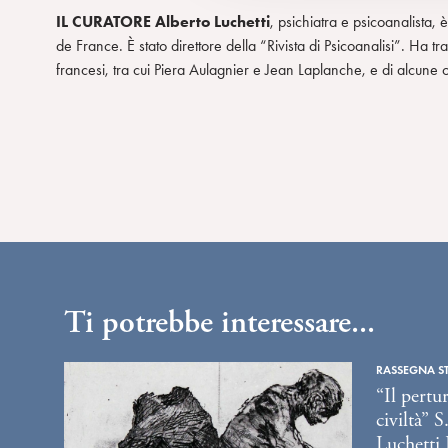
c
IL CURATORE Alberto Luchetti
, psichiatra e psicoanalista, 
o
de France. È stato direttore della “Rivista di Psicoanalisi”. Ha trad
n
francesi, tra cui Piera Aulagnier e Jean Laplanche, e di alcune 
s
e
n
s
o
Ti potrebbe interessare...
RASSEGNA S
“Il pertu
civiltà” 
Luchetti 