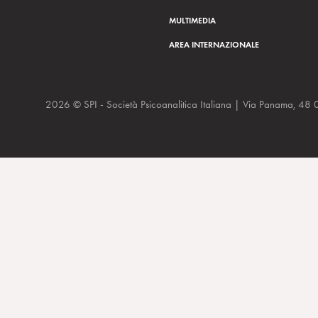
MULTIMEDIA
AREA INTERNAZIONALE
2026 © SPI - Società Psicoanalitica Italiana | Via Panam
“Il disagio nella civiltà” di S. Freud. A cura di A. Luchetti