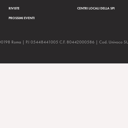
RIVISTE
CENTRI LOCALI DELLA SPI
PROSSIMI EVENTI
a, 48 00198 Roma | P.I 05448441005 C.F. 80442000586 | Cod. Univoco