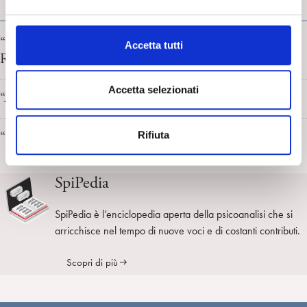
e
FRESCHI DI STAMPA
l
c
“Decostruire il genere” a cura di Guido Giovanardi e
Accetta tutti
o
Rachele Mariani
n
s
Accetta selezionati
“Abitando la gioia e il dolore” di Domenico Chianese
e
n
Rifiuta
“Bion e la psicosi” di Franco De Masi
s
o
SpiPedia
SpiPedia è l’enciclopedia aperta della psicoanalisi che si
arricchisce nel tempo di nuove voci e di costanti contributi.
Scopri di più