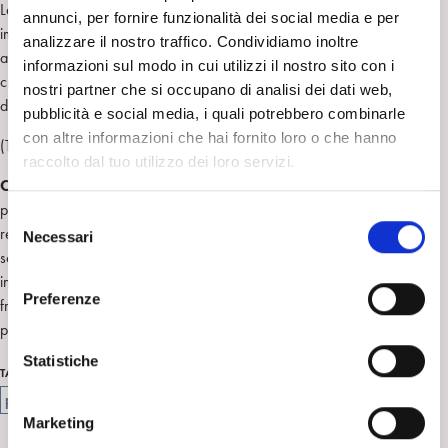
La temporalità anacronica dell’inconscio, quella dell’infantile, insieme
annunci, per fornire funzionalità dei social media e per
immutabile e introvabile, è la cifra dei suoi lavori, e continua a parlarci
analizzare il nostro traffico. Condividiamo inoltre
ancora oggi. Leggere Pontalis ci porta a ritrovare qualcosa che
informazioni sul modo in cui utilizzi il nostro sito con i
crediamo di aver sempre saputo, anche se non avevamo le parole per
nostri partner che si occupano di analisi dei dati web,
dirlo.
pubblicità e social media, i quali potrebbero combinarle
con altre informazioni che hai fornito loro o che hanno
(Tratto dalla
quarta di copertina
)
raccolto dal tuo utilizzo dei loro servizi.
Chiara Matteini
, laureata in lettere e in psicologia, psicologa,
psicoanalista della Società Psicoanalitica Italiana, è membro della
S
redazione di “Frontiere della psicoanalisi” ed è stata segretaria
Necessari
e
scientifica del Centro Psicoanalitico di Firenze. È particolarmente
l
interessata alle differenti forme della temporalità psichica e al rapporto
e
Preferenze
fra lavoro psichico e forme della creatività. Vive e lavora come
z
psicoanalista a Firenze.
i
o
Statistiche
nostalgia
psicoanalisi
transfert
tempo
TAG
n
psicoanalisi infantile
sogno
e
Marketing
d