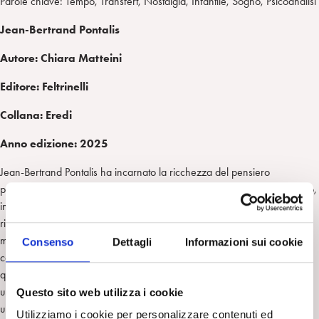
Parole chiave: Tempo, Transfert, Nostalgia, Infantile, Sogno, Psicoanalisi
Jean-Bertrand Pontalis
Autore:
Chiara Matteini
Editore: Feltrinelli
Collana: Eredi
Anno edizione: 2025
Jean-Bertrand Pontalis ha incarnato la ricchezza del pensiero
psicoanalitico con la libertà di un attraversatore di mondi. Ha contribuito,
insieme agli altri grandi psicoanalisti della sua generazione, alla
riflessione sulle forme di sofferenza extranevrotiche e, soprattutto, a
mettere in luce la necessità per l’ascolto analitico di una posizione
Consenso
Dettagli
Informazioni sui cookie
costante di accoglienza dello straniero che ogni alterità rappresenta. Di
quella che chiamava la quinta stagione, la stagione della psicoanalisi,
una stagione fuori dal tempo, o creatrice di un altro tempo, Pontalis è
Questo sito web utilizza i cookie
uno degli interpreti più straordinari.
Utilizziamo i cookie per personalizzare contenuti ed