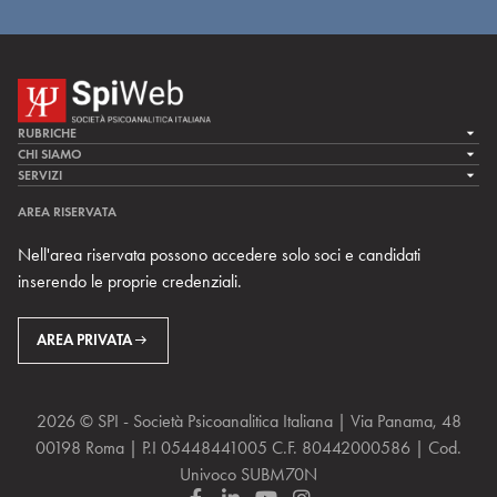
RUBRICHE
LA CURA
CHI SIAMO
LA SPI
SERVIZI
LA RICERCA
SPIPEDIA
TEAM DI SPIWEB
AREA RISERVATA
CULTURA E SOCIETÀ
CERCA UNO PSICOANALISTA
CONTATTI
Nell'area riservata possono accedere solo soci e candidati
MULTIMEDIA
ARCHIVIO STORICO
inserendo le proprie credenziali.
RIVISTE
AREA INTERNAZIONALE
CENTRI LOCALI DELLA SPI
PROSSIMI EVENTI
AREA PRIVATA
2026 © SPI - Società Psicoanalitica Italiana | Via Panama, 48
00198 Roma | P.I 05448441005 C.F. 80442000586 | Cod.
Univoco SUBM70N