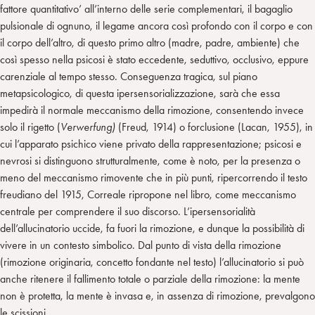
fattore quantitativo’ all’interno delle serie complementari, il bagaglio
pulsionale di ognuno, il legame ancora così profondo con il corpo e con
il corpo dell’altro, di questo primo altro (madre, padre, ambiente) che
così spesso nella psicosi è stato eccedente, seduttivo, occlusivo, eppure
carenziale al tempo stesso. Conseguenza tragica, sul piano
metapsicologico, di questa ipersensorializzazione, sarà che essa
impedirà il normale meccanismo della rimozione, consentendo invece
solo il rigetto (
Verwerfung)
(Freud, 1914) o forclusione (Lacan, 1955), in
cui l’apparato psichico viene privato della rappresentazione; psicosi e
nevrosi si distinguono strutturalmente, come è noto, per la presenza o
meno del meccanismo rimovente che in più punti, ripercorrendo il testo
freudiano del 1915, Correale ripropone nel libro, come meccanismo
centrale per comprendere il suo discorso. L’ipersensorialità
dell’allucinatorio uccide, fa fuori la rimozione, e dunque la possibilità di
vivere in un contesto simbolico. Dal punto di vista della rimozione
(rimozione originaria, concetto fondante nel testo) l’allucinatorio si può
anche ritenere il fallimento totale o parziale della rimozione: la mente
non è protetta, la mente è invasa e, in assenza di rimozione, prevalgono
le scissioni.