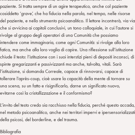
paziente. Si tratta sempre di un agire terapeutico, anche col paziente
cosiddetto ‘grave’, che ha fiducia nella parola, nel tempo, nelle risorse
del paziente, e nello strumento psicoanalitico. Il lettore incontrerà, via via
che si avvicina ai capitoli conclusivi, un tono colloquiale, in cui l’autore si
rivolge al gruppo degli operatori di una Comunità che possiamo
intendere come immaginaria, come
ogni
Comunità: si rivolge alla loro
fatica, ma anche alla loro voglia di capire. Una riflessione sull’istituzione
chiude il testo: l’istituzione con i suoi interstizi pieni di depositi inconsci, di
spinte gregarizzanti e passivizzanti ma anche, talvolta, vitali. Sarà
l’istituzione, si domanda Correale, capace di rinnovarsi, capace di
tollerare l’après-coup, cioè usare la capacità della mente di tornare su
una scena, su un fatto e risignificarlo, darne un significato nuovo,
evitarne così la cristallizzazione e il conformismo?
L’invito del testo credo sia racchiuso nella fiducia, perché questo accada,
nel metodo psicoanalitico, anche nei territori impervi e ipersensorializzati
della psicosi, del borderline, e del trauma.
Bibliografia