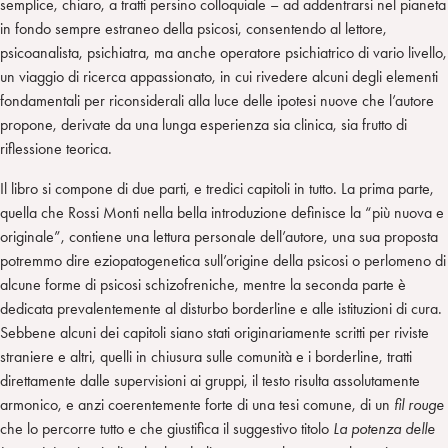
semplice, chiaro, a tratti persino colloquiale – ad addentrarsi nel pianeta
in fondo sempre estraneo della psicosi, consentendo al lettore,
psicoanalista, psichiatra, ma anche operatore psichiatrico di vario livello,
un viaggio di ricerca appassionato, in cui rivedere alcuni degli elementi
fondamentali per riconsiderali alla luce delle ipotesi nuove che l’autore
propone, derivate da una lunga esperienza sia clinica, sia frutto di
riflessione teorica.
Il libro si compone di due parti, e tredici capitoli in tutto. La prima parte,
quella che Rossi Monti nella bella introduzione definisce la “più nuova e
originale”, contiene una lettura personale dell’autore, una sua proposta
potremmo dire eziopatogenetica sull’origine della psicosi o perlomeno di
alcune forme di psicosi schizofreniche, mentre la seconda parte è
dedicata prevalentemente al disturbo borderline e alle istituzioni di cura.
Sebbene alcuni dei capitoli siano stati originariamente scritti per riviste
straniere e altri, quelli in chiusura sulle comunità e i borderline, tratti
direttamente dalle supervisioni ai gruppi, il testo risulta assolutamente
armonico, e anzi coerentemente forte di una tesi comune, di un
fil rouge
che lo percorre tutto e che giustifica il suggestivo titolo
La potenza delle