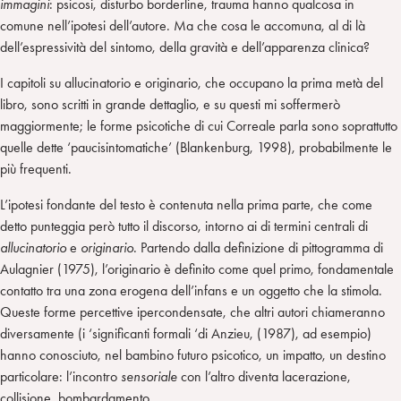
immagini
: psicosi, disturbo borderline, trauma hanno qualcosa in
comune nell’ipotesi dell’autore. Ma che cosa le accomuna, al di là
dell’espressività del sintomo, della gravità e dell’apparenza clinica?
I capitoli su allucinatorio e originario, che occupano la prima metà del
libro, sono scritti in grande dettaglio, e su questi mi soffermerò
maggiormente; le forme psicotiche di cui Correale parla sono soprattutto
quelle dette ‘paucisintomatiche’ (Blankenburg, 1998), probabilmente le
più frequenti.
L’ipotesi fondante del testo è contenuta nella prima parte, che come
detto punteggia però tutto il discorso, intorno ai di termini centrali di
allucinatorio
e
originario
. Partendo dalla definizione di pittogramma di
Aulagnier (1975), l’originario è definito come quel primo, fondamentale
contatto tra una zona erogena dell’infans e un oggetto che la stimola.
Queste forme percettive ipercondensate, che altri autori chiameranno
diversamente (i ‘significanti formali ‘di Anzieu, (1987), ad esempio)
hanno conosciuto, nel bambino futuro psicotico, un impatto, un destino
particolare: l’incontro
sensoriale
con l’altro diventa lacerazione,
collisione, bombardamento.