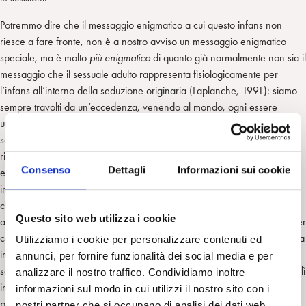
Potremmo dire che il messaggio enigmatico a cui questo infans non
riesce a fare fronte, non è a nostro avviso un messaggio enigmatico
speciale, ma è molto
più enigmatico
di quanto già normalmente non sia il
messaggio che il sessuale adulto rappresenta fisiologicamente per
l’infans all’interno della seduzione originaria (Laplanche, 1991): siamo
sempre travolti da un’eccedenza, venendo al mondo, ogni essere
umano ha davanti l’enorme incombenza di tradurre un messaggio
sessuale inconscio all’adulto stesso, seduttivo per asimmetria, che
ritroveremo come sappiamo nella cura, ma che nella psicosi è stato
Consenso
Dettagli
Informazioni sui cookie
enigmatico all’eccesso, ipertrofico, spaventoso, assolutamente
intraducibile. Quello che è assai originale nella proposta di Correale è
che egli non si limita a dire questo, ma conferisce una forma sensoriale
Questo sito web utilizza i cookie
a tale enigmaticità: il visivo. La psicosi, a cui allinea anche il trauma e per
certi versi il feticismo inteso in senso allargato, sarebbe la psicopatologia
Utilizziamo i cookie per personalizzare contenuti ed
in cui prepondera il visivo, l’eccedenza del particolare estratto dalla
annunci, per fornire funzionalità dei social media e per
scena visiva sensoriale che, fissata, registrata nella memoria, assilla da lì
analizzare il nostro traffico. Condividiamo inoltre
in poi sensorialmente il soggetto psicotico. Ne consegue l’ulteriore
informazioni sul modo in cui utilizzi il nostro sito con i
passaggio importante di distinguere allucinatorio da allucinazione, per
nostri partner che si occupano di analisi dei dati web,