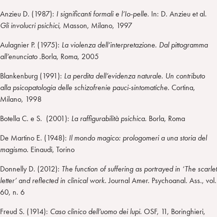
Anzieu D. (1987):
I significanti formali e l’Io-pelle
. In: D. Anzieu et al.
Gli involucri psichici
, Masson, Milano, 1997
Aulagnier P. (1975):
La violenza dell’interpretazione. Dal pittogramma
all’enunciato .
Borla, Roma, 2005
Blankenburg (1991):
La perdita dell’evidenza naturale. Un contributo
alla psicopatologia delle schizofrenie pauci-sintomatiche.
Cortina,
Milano, 1998
Botella C. e S. (2001):
La raffigurabilità psichica.
Borla, Roma
De Martino E. (1948):
Il mondo magico: prologomeri a una storia del
magismo.
Einaudi, Torino
Donnelly D. (2012):
The function of suffering as portrayed in ‘The scarlet
letter’ and reflected in clinical work.
Journal Amer. Psychoanal. Ass., vol.
60, n. 6
Freud S. (1914):
Caso clinico dell’uomo dei lupi.
OSF, 11, Boringhieri,