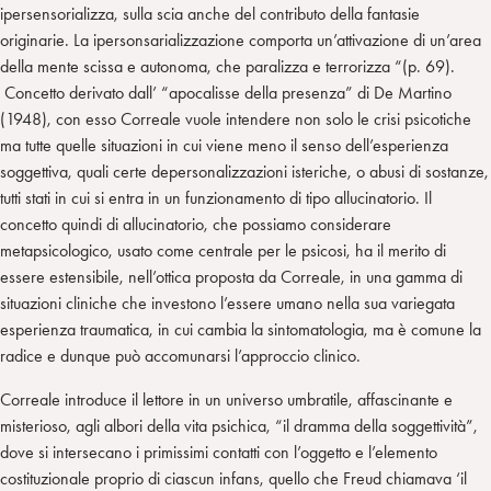
ipersensorializza, sulla scia anche del contributo della fantasie
originarie. La ipersonsarializzazione comporta un’attivazione di un’area
della mente scissa e autonoma, che paralizza e terrorizza “(p. 69).
Concetto derivato dall’ “apocalisse della presenza” di De Martino
(1948), con esso Correale vuole intendere non solo le crisi psicotiche
ma tutte quelle situazioni in cui viene meno il senso dell’esperienza
soggettiva, quali certe depersonalizzazioni isteriche, o abusi di sostanze,
tutti stati in cui si entra in un funzionamento di tipo allucinatorio. Il
concetto quindi di allucinatorio, che possiamo considerare
metapsicologico, usato come centrale per le psicosi, ha il merito di
essere estensibile, nell’ottica proposta da Correale, in una gamma di
situazioni cliniche che investono l’essere umano nella sua variegata
esperienza traumatica, in cui cambia la sintomatologia, ma è comune la
radice e dunque può accomunarsi l’approccio clinico.
Correale introduce il lettore in un universo umbratile, affascinante e
misterioso, agli albori della vita psichica, “il dramma della soggettività”,
dove si intersecano i primissimi contatti con l’oggetto e l’elemento
costituzionale proprio di ciascun infans, quello che Freud chiamava ‘il