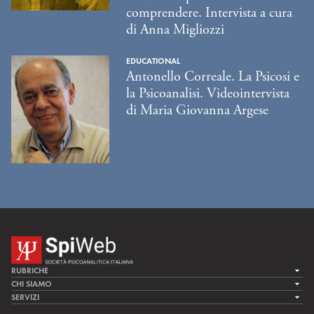
comprendere. Intervista a cura
di Anna Migliozzi
EDUCATIONAL
Antonello Correale. La Psicosi e
la Psicoanalisi. Videointervista
di Maria Giovanna Argese
RUBRICHE
LA CURA
CHI SIAMO
LA SPI
SERVIZI
LA RICERCA
SPIPEDIA