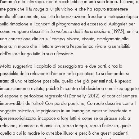
l’umanità e la interroga, non è racchiudibile in una sola teoria. Tuttavia, a
me pare che il
fil rouge
a lui più vicino, e che ha saputo trasmettere
molto efficacemente, sia tutta la teorizzazione freudiana metapsicologica
sulla rimozione e i concetti di pittogramma ed eccesso di Aulagnier per
come vengono descritti in
La violenza dell’interpretazione
(1975), uniti a
una concezione clinica
sul campo
, vivace, vissuta, amalgamata alla
teoria, in modo che il lettore avverta l’esperienza viva e la sensibilità
dell’autore lungo tutta la sua riflessione.
Molto suggestivo il capitolo di passaggio tra le due parti, circa la
possibilità della relazione d’amore nello psicotico. Ci si domanda: si
tratta di una relazione possibile, quella che già, per tutti noi, è spesso
inconsciamente evitata, poiché l’incontro del desiderio con il suo oggetto
ci espone a pericolose regressioni (Donnelly, 2012), ai capricci sempre
imprevedibili dell’altro? Con parole poetiche, Correale descrive come il
soggetto psicotico, imprigionato in un’immagine materna invadente e
ipersensorializzata, incapace a fare lutti, è come se aspirasse solo a
relazioni, d’amore o di amicizia, senza tempo, senza finitezza, quale
quella a cui la madre lo avrebbe illuso; è perciò che questi pazienti