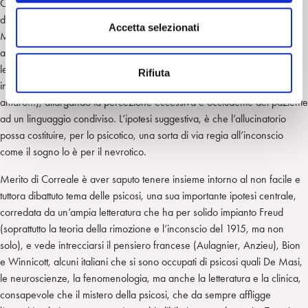
Correale è pertanto di ripercorrere la strada del sintomo all’indietro,
n
dall’allucinazione all’allucinatorio, dal derivato alla sua fonte inconscia.
s
Accetta selezionati
Ma come fare questo? Il suggerimento di Correale è di lavorare,
e
analista e paziente insieme, l’immagine come un quadro, procedere
n
lentamente chiedendo dettagli al paziente, aprire a significati, non
Rifiuta
s
interpretare subito il contenuto ma la
sensazione
(duro, molle, forte,
o
amaro…), allargando la percezione eccessiva e occludente del paziente
ad un linguaggio condiviso. L’ipotesi suggestiva, è che l’allucinatorio
possa costituire, per lo psicotico, una sorta di via regia all’inconscio
come il sogno lo è per il nevrotico.
Merito di Correale è aver saputo tenere insieme intorno al non facile e
tuttora dibattuto tema delle psicosi, una sua importante ipotesi centrale,
corredata da un’ampia letteratura che ha per solido impianto Freud
(soprattutto la teoria della rimozione e l’inconscio del 1915, ma non
solo), e vede intrecciarsi il pensiero francese (Aulagnier, Anzieu), Bion
e Winnicott, alcuni italiani che si sono occupati di psicosi quali De Masi,
le neuroscienze, la fenomenologia, ma anche la letteratura e la clinica,
consapevole che il mistero della psicosi, che da sempre affligge