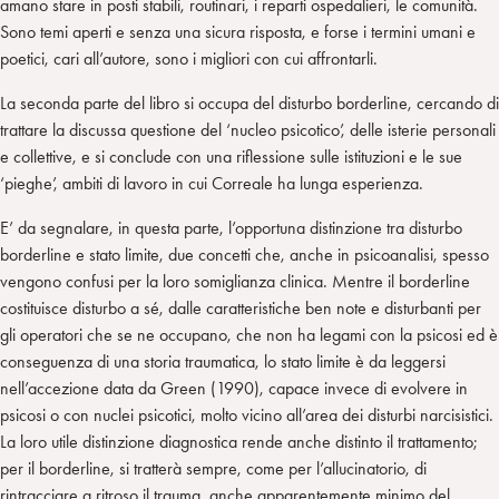
amano stare in posti stabili, routinari, i reparti ospedalieri, le comunità.
Sono temi aperti e senza una sicura risposta, e forse i termini umani e
poetici, cari all’autore, sono i migliori con cui affrontarli.
La seconda parte del libro si occupa del disturbo borderline, cercando di
trattare la discussa questione del ‘nucleo psicotico’, delle isterie personali
e collettive, e si conclude con una riflessione sulle istituzioni e le sue
‘pieghe’, ambiti di lavoro in cui Correale ha lunga esperienza.
E’ da segnalare, in questa parte, l’opportuna distinzione tra disturbo
borderline e stato limite, due concetti che, anche in psicoanalisi, spesso
vengono confusi per la loro somiglianza clinica. Mentre il borderline
costituisce disturbo a sé, dalle caratteristiche ben note e disturbanti per
gli operatori che se ne occupano, che non ha legami con la psicosi ed è
conseguenza di una storia traumatica, lo stato limite è da leggersi
nell’accezione data da Green (1990), capace invece di evolvere in
psicosi o con nuclei psicotici, molto vicino all’area dei disturbi narcisistici.
La loro utile distinzione diagnostica rende anche distinto il trattamento;
per il borderline, si tratterà sempre, come per l’allucinatorio, di
rintracciare a ritroso il trauma, anche apparentemente minimo del