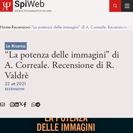
T
o
g
Home
Recensioni
“La potenza delle immagini” di A. Correale. Recensione di 
>
>
g
l
e
La Ricerca
n
“La potenza delle immagini” di
a
A. Correale. Recensione di R.
v
Valdrè
i
g
22 ott 2021
a
RECENSIONI
t
i
E
S
L
X
F
T
Condividi:
o
M
t
i
/
B
e
n
A
a
n
T
l
I
m
k
w
e
L
p
e
i
g