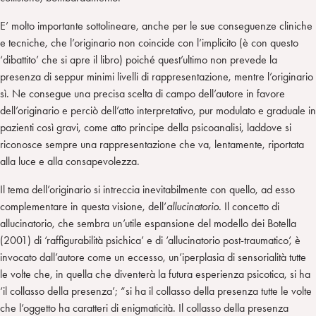
E’ molto importante sottolineare, anche per le sue conseguenze cliniche
e tecniche, che l’originario non coincide con l’implicito (è con questo
‘dibattito’ che si apre il libro) poiché quest’ultimo non prevede la
presenza di seppur minimi livelli di rappresentazione, mentre l’originario
sì. Ne consegue una precisa scelta di campo dell’autore in favore
dell’originario e perciò dell’atto interpretativo, pur modulato e graduale in
pazienti così gravi, come atto principe della psicoanalisi, laddove si
riconosce sempre una rappresentazione che va, lentamente, riportata
alla luce e alla consapevolezza.
Il tema dell’originario si intreccia inevitabilmente con quello, ad esso
complementare in questa visione, dell’
allucinatorio.
Il concetto di
allucinatorio, che sembra un’utile espansione del modello dei Botella
(2001) di ‘raffigurabilità psichica’ e di ‘allucinatorio post-traumatico’, è
invocato dall’autore come un eccesso, un’iperplasia di sensorialità tutte
le volte che, in quella che diventerà la futura esperienza psicotica, si ha
‘il collasso della presenza’; “si ha il collasso della presenza tutte le volte
che l’oggetto ha caratteri di enigmaticità. Il collasso della presenza