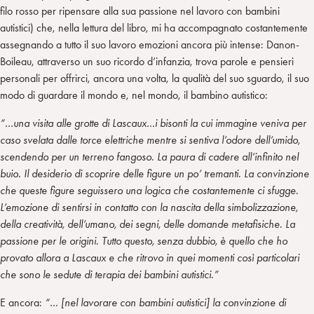
filo rosso per ripensare alla sua passione nel lavoro con bambini
autistici) che, nella lettura del libro, mi ha accompagnato costantemente
assegnando a tutto il suo lavoro emozioni ancora più intense: Danon-
Boileau, attraverso un suo ricordo d’infanzia, trova parole e pensieri
personali per offrirci, ancora una volta, la qualità del suo sguardo, il suo
modo di guardare il mondo e, nel mondo, il bambino autistico:
“…una visita alle grotte di Lascaux…i bisonti la cui immagine veniva per
caso svelata dalle torce elettriche mentre si sentiva l’odore dell’umido,
scendendo per un terreno fangoso. La paura di cadere all’infinito nel
buio. Il desiderio di scoprire delle figure un po’ tremanti. La convinzione
che queste figure seguissero una logica che costantemente ci sfugge.
L’emozione di sentirsi in contatto con la nascita della simbolizzazione,
della creatività, dell’umano, dei segni, delle domande metafisiche. La
passione per le origini. Tutto questo, senza dubbio, è quello che ho
provato allora a Lascaux e che ritrovo in quei momenti così particolari
che sono le sedute di terapia dei bambini autistici.”
E ancora:
“… [nel lavorare con bambini autistici] la convinzione di