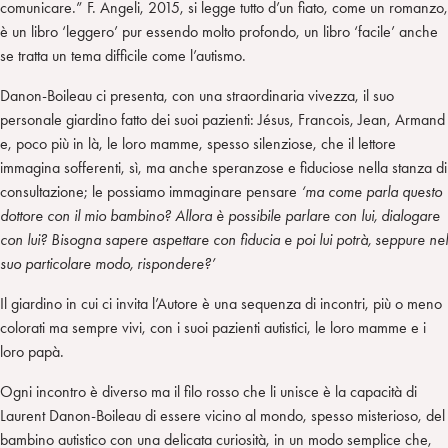
comunicare.” F. Angeli, 2015, si legge tutto d’un fiato, come un romanzo,
è un libro ‘leggero’ pur essendo molto profondo, un libro ‘facile’ anche
se tratta un tema difficile come l’autismo.
Danon-Boileau ci presenta, con una straordinaria vivezza, il suo
personale giardino fatto dei suoi pazienti: Jésus, Francois, Jean, Armand
e, poco più in là, le loro mamme, spesso silenziose, che il lettore
immagina sofferenti, sì, ma anche speranzose e fiduciose nella stanza di
consultazione; le possiamo immaginare pensare
‘ma come parla questo
dottore con il mio bambino? Allora è possibile parlare con lui, dialogare
con lui? Bisogna sapere aspettare con fiducia e poi lui potrà, seppure nel
suo particolare modo, rispondere?’
Il giardino in cui ci invita l’Autore è una sequenza di incontri, più o meno
colorati ma sempre vivi, con i suoi pazienti autistici, le loro mamme e i
loro papà.
Ogni incontro è diverso ma il filo rosso che li unisce è la capacità di
Laurent Danon-Boileau di essere vicino al mondo, spesso misterioso, del
bambino autistico con una delicata curiosità, in un modo semplice che,