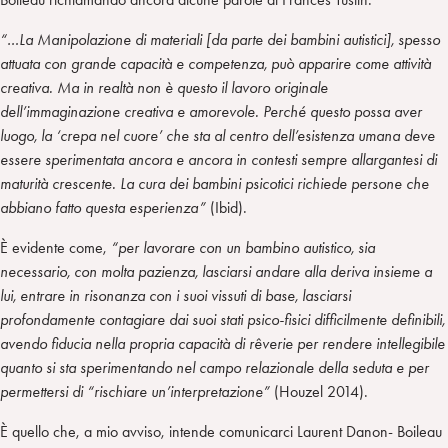
“…La Manipolazione di materiali [da parte dei bambini autistici], spesso
attuata con grande capacità e competenza, può apparire come attività
creativa. Ma in realtà non è questo il lavoro originale
dell’immaginazione creativa e amorevole. Perché questo possa aver
luogo, la ‘crepa nel cuore’ che sta al centro dell’esistenza umana deve
essere sperimentata ancora e ancora in contesti sempre allargantesi di
maturità crescente. La cura dei bambini psicotici richiede persone che
abbiano fatto questa esperienza”
(Ibid).
È evidente come,
“per lavorare con un bambino autistico, sia
necessario, con molta pazienza, lasciarsi andare alla deriva insieme a
lui, entrare in risonanza con i suoi vissuti di base, lasciarsi
profondamente contagiare dai suoi stati psico-fisici difficilmente definibili,
avendo fiducia nella propria capacità di rêverie per rendere intellegibile
quanto si sta sperimentando nel campo relazionale della seduta e per
permettersi di “rischiare un’interpretazione”
(Houzel 2014).
È quello che, a mio avviso, intende comunicarci Laurent Danon- Boileau