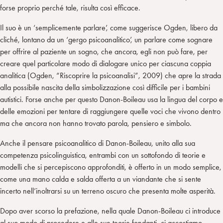
forse proprio perché tale, risulta così efficace.
Il suo è un ‘semplicemente parlare’, come suggerisce Ogden, libero da
cliché, lontano da un ‘gergo psicoanalitico’, un parlare come sognare
per offrire al paziente un sogno, che ancora, egli non può fare, per
creare quel particolare modo di dialogare unico per ciascuna coppia
analitica (Ogden, “Riscoprire la psicoanalisi”, 2009) che apre la strada
alla possibile nascita della simbolizzazione così difficile per i bambini
autistici. Forse anche per questo Danon-Boileau usa la lingua del corpo e
delle emozioni per tentare di raggiungere quelle voci che vivono dentro
ma che ancora non hanno trovato parola, pensiero e simbolo.
Anche il pensare psicoanalitico di Danon-Boileau, unito alla sua
competenza psicolinguistica, entrambi con un sottofondo di teorie e
modelli che si percepiscono approfonditi, è offerto in un modo semplice,
come una mano calda e salda offerta a un viandante che si sente
incerto nell’inoltrarsi su un terreno oscuro che presenta molte asperità.
Dopo aver scorso la prefazione, nella quale Danon-Boileau ci introduce
al suo modo di procedere e alle sue teorie fondanti, ci accostiamo,