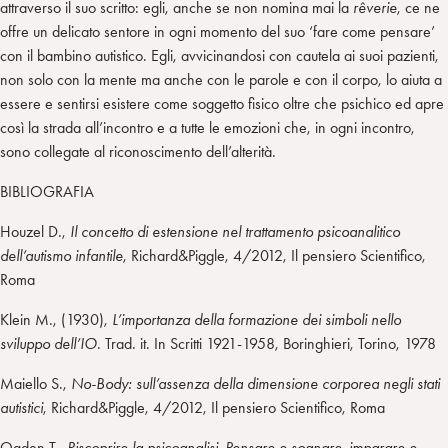
attraverso il suo scritto: egli, anche se non nomina mai la
rêverie
, ce ne
offre un delicato sentore in ogni momento del suo ‘fare come pensare’
con il bambino autistico. Egli, avvicinandosi con cautela ai suoi pazienti,
non solo con la mente ma anche con le parole e con il corpo, lo aiuta a
essere e sentirsi esistere come soggetto fisico oltre che psichico ed apre
così la strada all’incontro e a tutte le emozioni che, in ogni incontro,
sono collegate al riconoscimento dell’alterità.
BIBLIOGRAFIA
Houzel D.,
Il concetto di estensione nel trattamento psicoanalitico
dell’autismo infantile
, Richard&Piggle, 4/2012, Il pensiero Scientifico,
Roma
Klein M., (1930),
L’importanza della formazione dei simboli nello
sviluppo dell’IO
. Trad. it. In Scritti 1921-1958, Boringhieri, Torino, 1978
Maiello S.,
No-Body: sull’assenza della dimensione corporea negli stati
autistici
, Richard&Piggle, 4/2012, Il pensiero Scientifico, Roma
Ogden T.,
Riscoprire la psicoanalisi, Pensare e sognare, imparare e