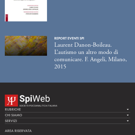
REPORT EVENTI SPI
Laurent Danon-Boileau.
L’autismo un altro modo di
comunicare. F. Angeli, Milano,
2015
RUBRICHE
LA CURA
CHI SIAMO
LA SPI
SERVIZI
LA RICERCA
SPIPEDIA
TEAM DI SPIWEB
AREA RISERVATA