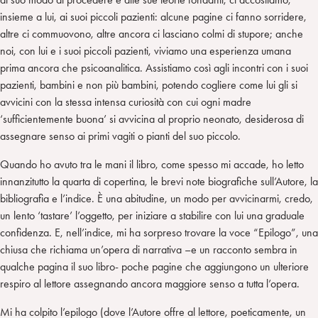
insieme a lui, ai suoi piccoli pazienti: alcune pagine ci fanno sorridere,
altre ci commuovono, altre ancora ci lasciano colmi di stupore; anche
noi, con lui e i suoi piccoli pazienti, viviamo una esperienza umana
prima ancora che psicoanalitica. Assistiamo così agli incontri con i suoi
pazienti, bambini e non più bambini, potendo cogliere come lui gli si
avvicini con la stessa intensa curiosità con cui ogni madre
‘sufficientemente buona’ si avvicina al proprio neonato, desiderosa di
assegnare senso ai primi vagiti o pianti del suo piccolo.
Quando ho avuto tra le mani il libro, come spesso mi accade, ho letto
innanzitutto la quarta di copertina, le brevi note biografiche sull’Autore, la
bibliografia e l’indice. È una abitudine, un modo per avvicinarmi, credo,
un lento ‘tastare’ l’oggetto, per iniziare a stabilire con lui una graduale
confidenza. E, nell’indice, mi ha sorpreso trovare la voce “Epilogo”, una
chiusa che richiama un’opera di narrativa –e un racconto sembra in
qualche pagina il suo libro- poche pagine che aggiungono un ulteriore
respiro al lettore assegnando ancora maggiore senso a tutta l’opera.
Mi ha colpito l’epilogo (dove l’Autore offre al lettore, poeticamente, un