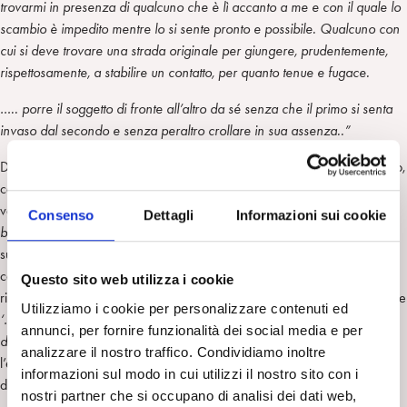
trovarmi in presenza di qualcuno che è lì accanto a me e con il quale lo
scambio è impedito mentre lo si sente pronto e possibile. Qualcuno con
cui si deve trovare una strada originale per giungere, prudentemente,
rispettosamente, a stabilire un contatto, per quanto tenue e fugace.
….. porre il soggetto di fronte all’altro da sé senza che il primo si senta
invaso dal secondo e senza peraltro crollare in sua assenza..”
Danon-Boileau ha un particolare modo di avvicinare il bambino autistico,
cerca di entrare con prudenza nel suo gioco e inserisce, di volta in
volta, un piccolo elemento nuovo
‘per creare uno spazio tra [il
Consenso
Dettagli
Informazioni sui cookie
bambino]e l’oggetto della sua fascinazione’
: un soffio sul suo corpo, un
suono come di pioggia al cadere di una matita, un dondolio del proprio
corpo che richiama il dondolio di una porta; piccoli gesti esplorativi e
Questo sito web utilizza i cookie
rispettosi e, soprattutto, mantiene viva dentro di sé la capacità di tollerare
Utilizziamo i cookie per personalizzare contenuti ed
‘…come ci sentiamo di fronte ad un bambino che ci tiene così in
annunci, per fornire funzionalità dei social media e per
disparte’.
Egli –questo mi ha particolarmente colpito- sembra vivere
analizzare il nostro traffico. Condividiamo inoltre
l’esperienza di ogni momento insieme ai suoi pazienti dove vivere
informazioni sul modo in cui utilizzi il nostro sito con i
diventa qualcosa di più intenso del condividere.
nostri partner che si occupano di analisi dei dati web,