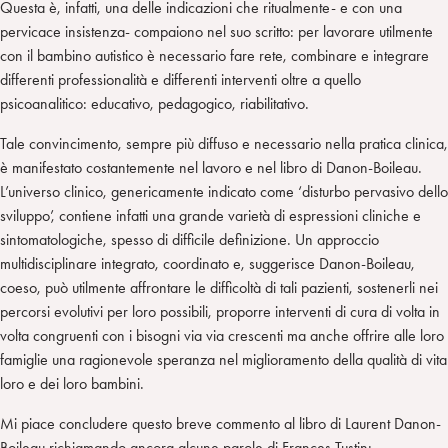
Questa è, infatti, una delle indicazioni che ritualmente- e con una
pervicace insistenza- compaiono nel suo scritto: per lavorare utilmente
con il bambino autistico è necessario fare rete, combinare e integrare
differenti professionalità e differenti interventi oltre a quello
psicoanalitico: educativo, pedagogico, riabilitativo.
Tale convincimento, sempre più diffuso e necessario nella pratica clinica,
è manifestato costantemente nel lavoro e nel libro di Danon-Boileau.
L’universo clinico, genericamente indicato come ‘disturbo pervasivo dello
sviluppo’, contiene infatti una grande varietà di espressioni cliniche e
sintomatologiche, spesso di difficile definizione. Un approccio
multidisciplinare integrato, coordinato e, suggerisce Danon-Boileau,
coeso, può utilmente affrontare le difficoltà di tali pazienti, sostenerli nei
percorsi evolutivi per loro possibili, proporre interventi di cura di volta in
volta congruenti con i bisogni via via crescenti ma anche offrire alle loro
famiglie una ragionevole speranza nel miglioramento della qualità di vita
loro e dei loro bambini.
Mi piace concludere questo breve commento al libro di Laurent Danon-
Boileau richiamando ancora alcune parole di Frances Tustin: