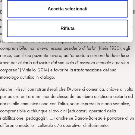
n
s
Accetta selezionati
Danon-Boileau, con i suoi piccoli interventi, cerca, spesso riuscendovi, di
e
contrastare la staticità della costante ripetizione di un non-senso, quella
n
che Melanie Klein descrive con il piccolo Dick:
‘…c’era, in lui, una quasi
Rifiuta
s
totale mancanza di adattamento alla realtà e di rapporti emotivi con
o
l’ambiente…ma non era solo incapace di esprimersi in maniera
comprensibile: non aveva nessun desiderio di farlo’
(Klein 1930); egli
riesce, con il suo paziente lavoro, ad
‘andarlo a cercare là dove lui si
trova per aiutarlo ad uscire dal suo stato di assenza mentale e perfino
corporea’
(Maiello, 2014) e favorire la trasformazione del suo
monologo autistico in dialogo.
Anche i vissuti controtransferali che l’Autore ci comunica, chiave di volta
per potere entrare nel mondo chiuso del bambino autistico e aiutarlo ad
aprirsi alla comunicazione con l’altro, sono espressi in modo semplice,
comprensibile a chiunque si avvicini (educatori, operatori della
riabilitazione, pedagogisti, …) anche se Danon-Boileau è portatore di un
differente modello –culturale e/o operativo- di riferimento.