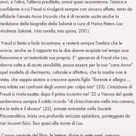
anni, e l’altra, l’allieva prediletta, ormai quasi sessantenne, l’amica e
confidente a cui Freud si rivolgerà sempre con sincero affetto, tanto da
affidarle l’amata Anna (ricordo che è di recente uscita anche la
riedizione della biografia della Salomè a cura di Heinz Peters
Lou
Andreas Salomè. Mia sorella, mia sposa
, 2011).
Freud si limita a farle incontrare, e resterà sempre l’ombra che le
unisce, anche se il rapporto tra le due donne acquista nel tempo una
fisionomia e un’autenticità sua propria. E’ speranza di Freud che Lou,
donna colta e di acuta sensibilità, possa essere per la sua “cara Anna”
quel modello di riferimento, culturale e affettivo, che la madre non è
stata, che sappia aiutare a crescere questa figlia “fiorente e allegra …
ma inibita nei confronti degli uomini per colpa mia” (23). L’intuizione di
Freud si rivela esatta: dopo il primo incontro nel ’22 a Vienna del quale
serberanno sempre il caldo ricordo “di chiacchierare nella mia camera,
tra la stufa e il divano” (22), entrate entrambe nella Società
Psicoanalitica, inizia una profonda amicizia epistolare, punteggiata da
rari incontri fisici, fino quasi alla morte di Lou.
Corpus centrale del libro, le lettere: divise in sette parti, ognuna