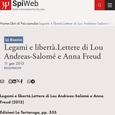
T
o
g
Home
Libri di Psicoanalisi
Legami e libertà.Lettere di Lou Andreas-Salomé e 
>
>
g
l
e
La Ricerca
n
Legami e libertà.Lettere di Lou
a
Andreas-Salomé e Anna Freud
v
i
11 gen 2013
RECENSIONI
g
a
E
S
L
X
F
T
t
Condividi:
M
t
i
/
B
e
i
A
a
n
T
l
o
Legami e libertà.
Lettere di Lou Andreas-Salomé e Anna
I
m
k
w
e
n
Freud (2012)
L
p
e
i
g
a
d
t
r
Edizioni La Tartaruga, pp. 335