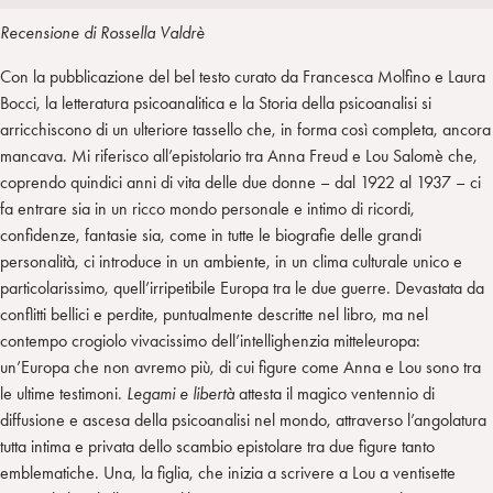
i
t
a
Recensione di Rossella Valdrè
n
e
m
r
Con la pubblicazione del bel testo curato da Francesca Molfino e Laura
Bocci, la letteratura psicoanalitica e la Storia della psicoanalisi si
arricchiscono di un ulteriore tassello che, in forma così completa, ancora
mancava. Mi riferisco all’epistolario tra Anna Freud e Lou Salomè che,
coprendo quindici anni di vita delle due donne – dal 1922 al 1937 – ci
fa entrare sia in un ricco mondo personale e intimo di ricordi,
confidenze, fantasie sia, come in tutte le biografie delle grandi
personalità, ci introduce in un ambiente, in un clima culturale unico e
particolarissimo, quell’irripetibile Europa tra le due guerre. Devastata da
conflitti bellici e perdite, puntualmente descritte nel libro, ma nel
contempo crogiolo vivacissimo dell’intellighenzia mitteleuropa:
un’Europa che non avremo più, di cui figure come Anna e Lou sono tra
le ultime testimoni.
Legami
e libertà
attesta il magico ventennio di
diffusione e ascesa della psicoanalisi nel mondo, attraverso l’angolatura
tutta intima e privata dello scambio epistolare tra due figure tanto
emblematiche. Una, la figlia, che inizia a scrivere a Lou a ventisette