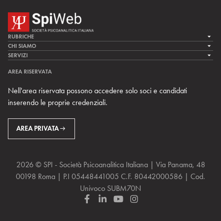
RUBRICHE
LA CURA
CHI SIAMO
LA SPI
SERVIZI
LA RICERCA
SPIPEDIA
TEAM DI SPIWEB
AREA RISERVATA
CULTURA E SOCIETÀ
CERCA UNO PSICOANALISTA
CONTATTI
Nell'area riservata possono accedere solo soci e candidati
MULTIMEDIA
ARCHIVIO STORICO
inserendo le proprie credenziali.
RIVISTE
AREA INTERNAZIONALE
CENTRI LOCALI DELLA SPI
PROSSIMI EVENTI
AREA PRIVATA
2026 © SPI - Società Psicoanalitica Italiana | Via Panama, 48
00198 Roma | P.I 05448441005 C.F. 80442000586 | Cod.
Univoco SUBM70N
F
L
Y
I
a
i
o
n