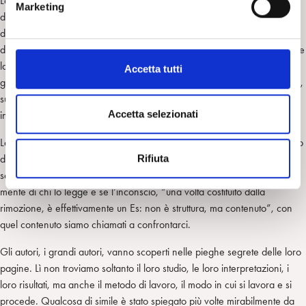
Laplanche, che è stato anche apprezzato viticultore, coltiva il nucleo
Marketing
d
della realtà psichica come coltivava la vite, curando i modi e i tempi
e
dello sviluppo, appropriandosi del frutto soltanto dopo la fatica
l
dell’indagine. Il libro è uno studio difficilmente superabile sull’inconscio e
c
la rimozione, su Groddeck, sulle quattro opzioni dell’Es (pulsionale,
Accetta tutti
o
genetica, impersonale e topica), sulla pulsione di morte, sulla distruttività,
n
sull’angoscia, con incursioni sulle ambiguità di Melanie Klein, su Klein
s
Accetta selezionati
inverosimile e su Klein osservatrice.
e
Le ultime pagine, sulla formazione del sintomo nevrotico, danno il segno
n
del Maestro per chiarezza espositiva e profondità. Non a caso, in-
Rifiuta
s
segnare vuol dire lasciare segno. Il segno di Laplanche resta nella
o
mente di chi lo legge e se l’inconscio, “una volta costituito dalla
rimozione, è effettivamente un Es: non è struttura, ma contenuto”, con
quel contenuto siamo chiamati a confrontarci.
Gli autori, i grandi autori, vanno scoperti nelle pieghe segrete delle loro
pagine. Lì non troviamo soltanto il loro studio, le loro interpretazioni, i
loro risultati, ma anche il metodo di lavoro, il modo in cui si lavora e si
procede. Qualcosa di simile è stato spiegato più volte mirabilmente da