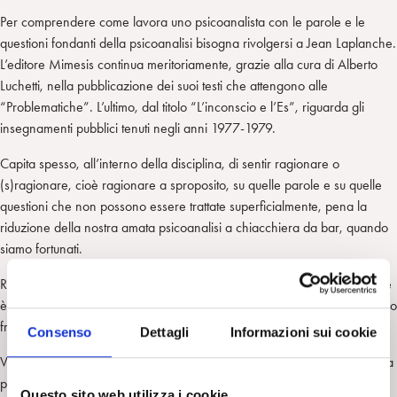
Per comprendere come lavora uno psicoanalista con le parole e le
questioni fondanti della psicoanalisi bisogna rivolgersi a Jean Laplanche.
L’editore Mimesis continua meritoriamente, grazie alla cura di Alberto
Luchetti, nella pubblicazione dei suoi testi che attengono alle
“Problematiche”. L’ultimo, dal titolo “L’inconscio e l’Es”, riguarda gli
insegnamenti pubblici tenuti negli anni 1977-1979.
Capita spesso, all’interno della disciplina, di sentir ragionare o
(s)ragionare, cioè ragionare a sproposito, su quelle parole e su quelle
questioni che non possono essere trattate superficialmente, pena la
riduzione della nostra amata psicoanalisi a chiacchiera da bar, quando
siamo fortunati.
Ritornare, invece, ai testi di Laplanche vuol dire riappropriarsi di ciò che
è, di ciò che è stato detto e scritto, non di ciò che è stato inventato e reso
fruibile per tutte le stagioni.
Consenso
Dettagli
Informazioni sui cookie
Vuol dire fare i conti con la ricerca, col mettersi costantemente in ricerca
per restituire l’essenza dei concetti. È lo stesso Laplanche a precisare:
Questo sito web utilizza i cookie