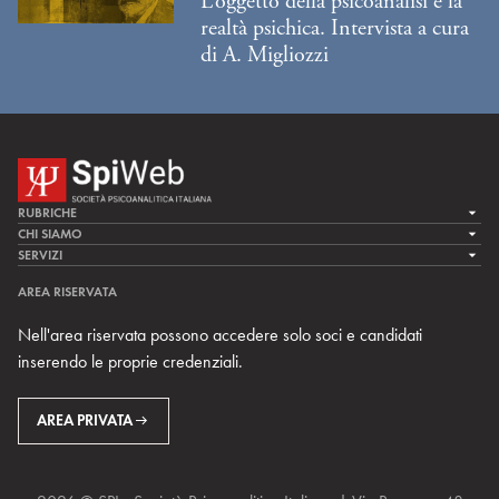
L’oggetto della psicoanalisi è la
realtà psichica. Intervista a cura
di A. Migliozzi
RUBRICHE
LA CURA
CHI SIAMO
LA SPI
SERVIZI
LA RICERCA
SPIPEDIA
TEAM DI SPIWEB
AREA RISERVATA
CULTURA E SOCIETÀ
CERCA UNO PSICOANALISTA
CONTATTI
Nell'area riservata possono accedere solo soci e candidati
MULTIMEDIA
ARCHIVIO STORICO
inserendo le proprie credenziali.
RIVISTE
AREA INTERNAZIONALE
CENTRI LOCALI DELLA SPI
PROSSIMI EVENTI
AREA PRIVATA