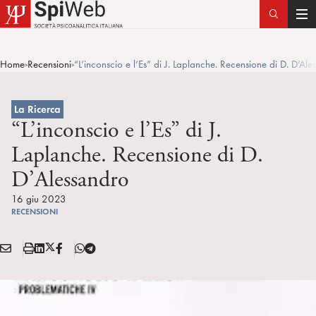
T
o
g
Home
Recensioni
“L’inconscio e l’Es” di J. Laplanche. Recensione di D. D’Ale
>
>
g
l
e
La Ricerca
n
“L’inconscio e l’Es” di J.
a
Laplanche. Recensione di D.
v
D’Alessandro
i
g
16 giu 2023
a
RECENSIONI
t
i
E
S
L
X
F
T
Condividi:
o
M
t
i
/
B
e
n
A
a
n
T
l
I
m
k
w
e
L
p
e
i
g