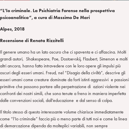
“L’Io criminale. La Psichiatria Forense nella prospettiva
psicoanalitica”, a cura di Massimo De Mari
Alpes, 2018
Recensione di Renata Rizzitelli
Il genere umano ha un lato oscuro che ci spaventa e ci affascina. Molti
grandi autori, Shakespeare, Poe, Dostoevskij, Flaubert, Simenon e molti
altri ancora, hanno fatto intravedere con le loro opere gli impulsi più
oscuri degli esseri umani. Freud, nel “Disagio della civiltà”, descrive gli
esseri umani come creature dominate da forti istinti aggressivi e passioni
primitive che possono portare alla perpetrazione di azioni violente nei
confronti dei nostri simili, che sono tenute a freno in maniera imperfetta
dalle convenzioni sociali, dall’educazione e dal senso di colpa.
Il titolo stesso di questo interessante volume chiarisce immediatamente
come “l’Io criminale” faccia più o meno parte di tutti noi e come la linea
di demarcazione dipenda da molteplici variabili, non sempre