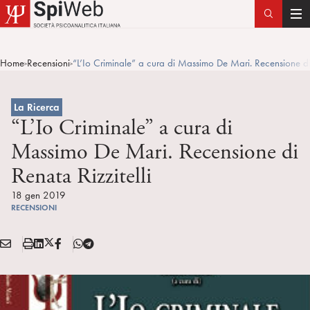
T
o
g
Home
Recensioni
“L’Io Criminale” a cura di Massimo De Mari. Recensione di 
>
>
g
l
e
La Ricerca
n
“L’Io Criminale” a cura di
a
Massimo De Mari. Recensione di
v
Renata Rizzitelli
i
g
18 gen 2019
a
RECENSIONI
t
i
E
S
L
X
F
T
Condividi:
o
M
t
i
/
B
e
n
A
a
n
T
l
I
m
k
w
e
L
p
e
i
g