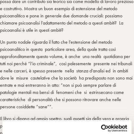
possa dare un contributo sia teorico sia come modello di lavoro prezioso
e costruttivo. Mostra un buon esempio di estensione del metodo
psicoanalitico e pone in generale due domande cruciali: possiamo
chiamare psicoanalisi l’adattamento del metodo a questi ambiti? La
psicoanalisi è utile in questi ambiti?
Un punto nodale riguarda il fatto che l’estensione del metodo
psicoanalitico in questa particolare area, della quale tratta così
approfonditamente questo volume, è anche una realtà quotidiana per
tutti noi perché “l’io criminale”, così palesemente presente nei tribunali
e nelle carceri, è spesso presente nella stanza d’analisi ed in ambiti
dove le misure cautelative che la società ha predisposto non sono mai
entrate e mai entreranno in atto: “non si può sempre parlare di
patologie mentali ma bensì di fenomeni che si estrinsecano come
caratteristiche di personalità che si possono ritrovare anche nelle
persone cosiddette “sane””.
Il libro si dipana ad ampio spettro, sugli aspetti sia della vera e propria
psicopatologia, con particolare riferimento alla follia criminale ed alla
perversione, sia anche delle istituzioni giudiziarie, dalla loro funzione