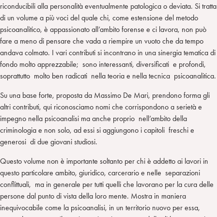
riconducibili alla personalità eventualmente patologica o deviata. Si tratta
di un volume a più voci del quale chi, come estensione del metodo
psicoanalitico, è appassionato all’ambito forense e ci lavora, non può
fare a meno di pensare che vada a riempire un vuoto che da tempo
andava colmato. I vari contributi si incontrano in una sinergia tematica di
fondo molto apprezzabile; sono interessanti, diversificati e profondi,
soprattutto molto ben radicati nella teoria e nella tecnica psicoanalitica.
Su una base forte, proposta da Massimo De Mari, prendono forma gli
altri contributi, qui riconosciamo nomi che corrispondono a serietà e
impegno nella psicoanalisi ma anche proprio nell’ambito della
criminologia e non solo, ad essi si aggiungono i capitoli freschi e
generosi di due giovani studiosi.
Questo volume non è importante soltanto per chi è addetto ai lavori in
questo particolare ambito, giuridico, carcerario e nelle separazioni
conflittuali, ma in generale per tutti quelli che lavorano per la cura delle
persone dal punto di vista della loro mente. Mostra in maniera
inequivocabile come la psicoanalisi, in un territorio nuovo per essa,