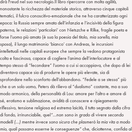
dirà Freud nel suo necrologio.Il libro ripercorre con molta agilità,
nonostante la ricchezza del materiale storico, attraverso cinque capitoli
tematici, il fulcro conoscitivo-emozionale che ne ha caratterizzato ogni
epoca: la Russia sempre amata dell’infanzia e l’incisività della figura
paterna, le relazioni ‘particolari’ con Nietszche e Rilke, fragile poeta e
forse l’uomo più amato (è sua la poesia del titolo,
mia sorella, mia
sposa
), il lungo matrimonio ‘bianco’ con Andreas, le incursioni
intellettuali nelle capitali europee che sempre la vedono protagonista
colta e fascinosa, capace di cogliere l’anima dell’interlocutore e al
tempo stesso di “fecondare” l’uomo a cui si accoppiava, che dopo di lei
diventava capace sia di produrre le opere più elevate, sia di
sprofondare nello sconforto dell’abbandono. “Fedele a se stessa” più
che a un solo uomo, Peters dà rilievo al “dualismo” costante, ma a suo
modo armonico, della personalità di Lou: amore per l’altro e amore di
sé, erotismo e sublimazione, avidità di conoscere e ripiegamento
riflessivo, tensione religiosa ed estrema laicità, il tutto segnato dalla cifra
di fondo, irrinunciabile, quel
“…non sono in grado di vivere secondo
modelli (…) mentre invece sono sicura che plasmerò la mia vita a modo
mio, quali possano esserne le conseguenze”
che, diciottenne, confida al