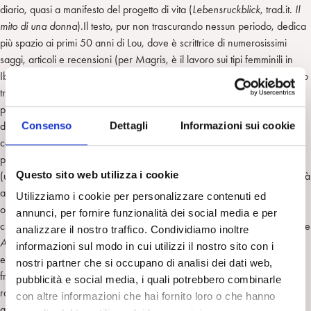
diario, quasi a manifesto del progetto di vita (
Lebensruckblick
, trad.it.
Il
mito di una donna
).Il testo, pur non trascurando nessun periodo, dedica
più spazio ai primi 50 anni di Lou, dove è scrittrice di numerosissimi
saggi, articoli e recensioni (per Magris, è il lavoro sui tipi femminili in
Ibsen il saggio più acuto); più ridotta la parte finale della vita, quell’ultimo
trentennio che la vede dedita, in clinica e nella teoria, solo alla
psicoanalisi freudiana. L’incontro con Freud, a Vienna per il Congresso
Consenso
Dettagli
Informazioni sui cookie
di Weimar nel 1911, rappresenta la “sintesi” della ricerca incessante
condotta da Lou fino ad allora: le profonde “intuizioni” pre-
psicoanalitiche, di cui Freud riconoscerà sempre il fertile contributo
Questo sito web utilizza i cookie
(utilizza nel ’20, alla quarta edizione dei
Tre saggi
, l’idea della contiguità
anatomica tra gli organi sessuali e escrementizi, derivati dalla cloaca
Utilizziamo i cookie per personalizzare contenuti ed
originaria), trovano finalmente il loro terreno scientifico, quell’oggettività
annunci, per fornire funzionalità dei social media e per
che Lou aveva sempre cercato. Dei suoi scritti, si ricordano in particolare
analizzare il nostro traffico. Condividiamo inoltre
Anal und sexual
(1916) e
Il narcisismo come duplice tendenza
(1921),
informazioni sul modo in cui utilizzi il nostro sito con i
entrambe elaborazioni fedeli, ma al contempo originali, dei lavori
nostri partner che si occupano di analisi dei dati web,
freudiani del ’14 e del ’20. Del lungo, tenero, profondo e autentico
pubblicità e social media, i quali potrebbero combinarle
rapporto con Freud (unico da cui si disse “disposta a farsi tenere al
con altre informazioni che hai fornito loro o che hanno
guinzaglio, purché il guinzaglio fosse lungo” 363), Peters evidenzia in