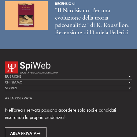
RECENSIONI
“Il Narcisismo. Per una
evoluzione della teoria
psicoanalitica” di R. Roussillon.
Recensione di Daniela Federici
RUBRICHE
LA CURA
CHI SIAMO
LA SPI
SERVIZI
LA RICERCA
SPIPEDIA
TEAM DI SPIWEB
AREA RISERVATA
CULTURA E SOCIETÀ
CERCA UNO PSICOANALISTA
CONTATTI
Nell'area riservata possono accedere solo soci e candidati
MULTIMEDIA
ARCHIVIO STORICO
inserendo le proprie credenziali.
RIVISTE
AREA INTERNAZIONALE
CENTRI LOCALI DELLA SPI
PROSSIMI EVENTI
AREA PRIVATA