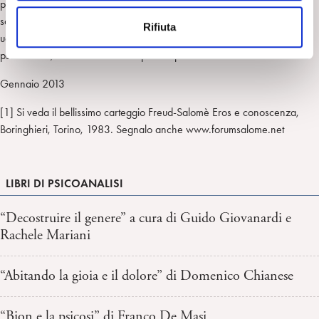
particolare, l’affetto umano più solido cui è approdata. “Mia figlia –
n
scrive sempre Freud nel necrologio – che era in confidenza con lei, la
Rifiuta
s
udì lamentarsi di non aver potuto conoscere durante la giovinezza la
o
psicoanalisi, che ovviamente a quel tempo non esisteva”.
Gennaio 2013
[1] Si veda il bellissimo carteggio Freud-Salomè Eros e conoscenza,
Boringhieri, Torino, 1983. Segnalo anche www.forumsalome.net
LIBRI DI PSICOANALISI
“Decostruire il genere” a cura di Guido Giovanardi e
Rachele Mariani
“Abitando la gioia e il dolore” di Domenico Chianese
“Bion e la psicosi” di Franco De Masi