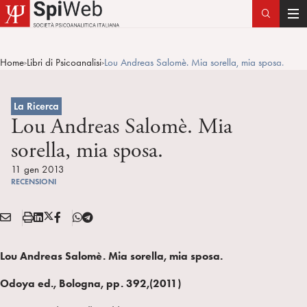
T
o
g
Home
Libri di Psicoanalisi
Lou Andreas Salomè. Mia sorella, mia sposa.
>
>
g
l
e
La Ricerca
n
Lou Andreas Salomè. Mia
a
sorella, mia sposa.
v
i
11 gen 2013
RECENSIONI
g
a
E
S
L
X
F
T
t
Condividi:
M
t
i
/
B
e
i
A
a
n
T
l
o
Lou Andreas Salomè. Mia sorella, mia sposa.
I
m
k
w
e
n
L
p
e
i
g
Odoya ed., Bologna, pp. 392,(2011)
a
d
t
r