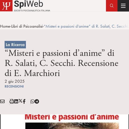
T
o
g
Home
Libri di Psicoanalisi
“Misteri e passioni d’anime” di R. Salati, C. Secchi
>
>
g
l
e
La Ricerca
n
“Misteri e passioni d’anime” di
a
R. Salati, C. Secchi. Recensione
v
di E. Marchiori
i
g
2 giu 2025
a
RECENSIONI
t
i
E
S
L
X
F
T
Condividi:
o
M
t
i
/
B
e
n
A
a
n
T
l
I
m
k
w
e
L
p
e
i
g