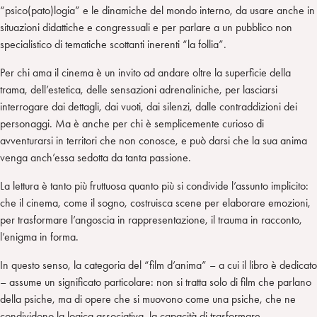
“psico(pato)logia” e le dinamiche del mondo interno, da usare anche in
situazioni didattiche e congressuali e per parlare a un pubblico non
specialistico di tematiche scottanti inerenti “la follia”.
Per chi ama il cinema è un invito ad andare oltre la superficie della
trama, dell’estetica, delle sensazioni adrenaliniche, per lasciarsi
interrogare dai dettagli, dai vuoti, dai silenzi, dalle contraddizioni dei
personaggi. Ma è anche per chi è semplicemente curioso di
avventurarsi in territori che non conosce, e può darsi che la sua anima
venga anch’essa sedotta da tanta passione.
La lettura è tanto più fruttuosa quanto più si condivide l’assunto implicito:
che il cinema, come il sogno, costruisca scene per elaborare emozioni,
per trasformare l’angoscia in rappresentazione, il trauma in racconto,
l’enigma in forma.
In questo senso, la categoria del “film d’anima” – a cui il libro è dedicato
– assume un significato particolare: non si tratta solo di film che parlano
della psiche, ma di opere che si muovono come una psiche, che ne
condividono la logica associativa, la capacità di trasformare