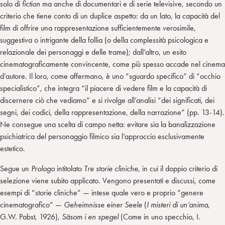
solo di
fiction
ma anche di documentari e di serie televisive, secondo un
criterio che tiene conto di un duplice aspetto: da un lato, la capacità del
film di offrire una rappresentazione sufficientemente verosimile,
suggestiva o intrigante della follia (o della complessità psicologica e
relazionale dei personaggi e delle trame); dall’altro, un esito
cinematograficamente convincente, come più spesso accade nel cinema
d’autore. Il loro, come affermano, è uno “sguardo specifico” di “occhio
specialistico”, che integra “il piacere di vedere film e la capacità di
discernere ciò che vediamo” e si rivolge all’analisi “dei significati, dei
segni, dei codici, della rappresentazione, della narrazione” (pp. 13-14).
Ne consegue una scelta di campo netta: evitare sia la banalizzazione
psichiatrica del personaggio filmico sia l’approccio esclusivamente
estetico.
Segue un
Prologo
intitolato
Tre storie cliniche
, in cui il doppio criterio di
selezione viene subito applicato. Vengono presentati e discussi, come
esempi di “storie cliniche” — intese quale vero e proprio “genere
cinematografico” —
Geheimnisse einer Seele
(
I misteri di un’anima
,
G.W. Pabst, 1926),
Säsom i en spegel
(Come in uno specchio, I.