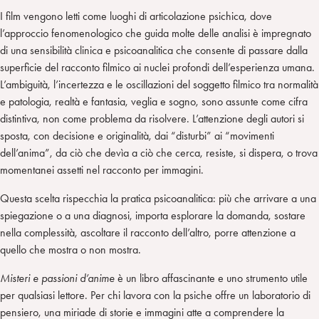
I film vengono letti come luoghi di articolazione psichica, dove
l’approccio fenomenologico che guida molte delle analisi è impregnato
di una sensibilità clinica e psicoanalitica che consente di passare dalla
superficie del racconto filmico ai nuclei profondi dell’esperienza umana.
L’ambiguità, l’incertezza e le oscillazioni del soggetto filmico tra normalità
e patologia, realtà e fantasia, veglia e sogno, sono assunte come cifra
distintiva, non come problema da risolvere. L’attenzione degli autori si
sposta, con decisione e originalità, dai “disturbi” ai “movimenti
dell’anima”, da ciò che devìa a ciò che cerca, resiste, si dispera, o trova
momentanei assetti nel racconto per immagini.
Questa scelta rispecchia la pratica psicoanalitica: più che arrivare a una
spiegazione o a una diagnosi, importa esplorare la domanda, sostare
nella complessità, ascoltare il racconto dell’altro, porre attenzione a
quello che mostra o non mostra.
Misteri e passioni d’anime
è un libro affascinante e uno strumento utile
per qualsiasi lettore. Per chi lavora con la psiche offre un laboratorio di
pensiero, una miriade di storie e immagini atte a comprendere la