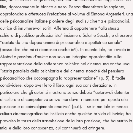
film, rigorosamente in bianco e nero. Senza dimenticare la sapiente,
approfondita e affettuosa
Prefazione
al volume di Simona Argentieri, una
delle psicoanaliste italiane pioniere degli studi su cinema e psicoanalisi,
autrice di innumerevoli scritti. Afferma di appartenere “alla stessa
schiera di pubblico professionista” insieme a Salati e Secchi, e di essere
“abitata da una doppia anima di psicoanalista e spettatrice seriale”
(posso dire che mi ci riconosco anche io?). In quanto tale, ha trovato in
Misteri e passioni d’anime
non solo un’indagine approfondita sulla
rappresentazione della sofferenza psichica nel cinema, ma anche una
“storia parallela della psichiatria e del cinema, nonché del pensiero
psicoanalitico che accompagna la rappresentazione” (p. 5). È facile
condividere, dopo aver letto il libro, ogni sua considerazione, in
particolare che gli autori si mostrano senza dubbio “autorevoli detentori
di cultura e di competenza senza mai dover rinunciare per questo alla
passione e al coinvolgimento emotivo” (p.6). E se in me tale immensa
cultura cinematografica ha instillato anche qualche brivido di invidia, ha
prevalso la forza della trasmissione della loro passione, che ha nutrito la
mia, e della loro conoscenza, cui continuerò ad attingere.