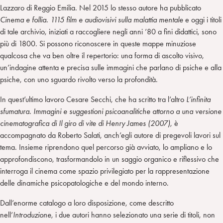
Lazzaro di Reggio Emilia. Nel 2015 lo stesso autore ha pubblicato
Cinema e follia. 1115 film e audiovisivi sulla malattia mentale
e oggi i titoli
di tale archivio, iniziati a raccogliere negli anni ’80 a fini didattici, sono
più di 1800. Si possono riconoscere in queste mappe minuziose
qualcosa che va ben oltre il repertorio: una forma di ascolto visivo,
un’indagine attenta e precisa sulle immagini che parlano di psiche e alla
psiche, con uno sguardo rivolto verso la profondità.
In quest’ultimo lavoro Cesare Secchi, che ha scritto tra l’altro
L’infinita
sfumatura. Immagini e suggestioni psicoanalitiche attorno a una versione
cinematografica di Il giro di vite di Henry James (2007)
, è
accompagnato da Roberto Salati, anch’egli autore di pregevoli lavori sul
tema. Insieme riprendono quel percorso già avviato, lo ampliano e lo
approfondiscono, trasformandolo in un saggio organico e riflessivo che
interroga il cinema come spazio privilegiato per la rappresentazione
delle dinamiche psicopatologiche e del mondo interno.
Dall’enorme catalogo a loro disposizione, come descritto
nell’
Introduzione
, i due autori hanno selezionato una serie di titoli, non