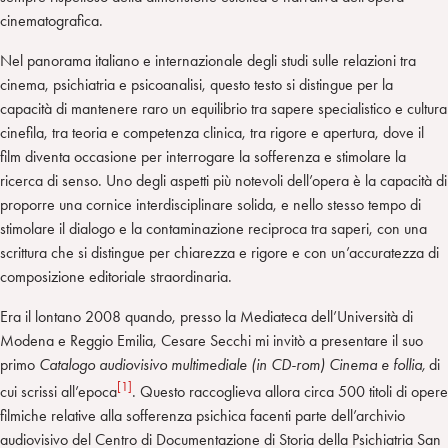
cinematografica.
Nel panorama italiano e internazionale degli studi sulle relazioni tra
cinema, psichiatria e psicoanalisi, questo testo si distingue per la
capacità di mantenere raro un equilibrio tra sapere specialistico e cultura
cinefila, tra teoria e competenza clinica, tra rigore e apertura, dove il
film diventa occasione per interrogare la sofferenza e stimolare la
ricerca di senso. Uno degli aspetti più notevoli dell’opera è la capacità di
proporre una cornice interdisciplinare solida, e nello stesso tempo di
stimolare il dialogo e la contaminazione reciproca tra saperi, con una
scrittura che si distingue per chiarezza e rigore e con un’accuratezza di
composizione editoriale straordinaria.
Era il lontano 2008 quando, presso la Mediateca dell’Università di
Modena e Reggio Emilia, Cesare Secchi mi invitò a presentare il suo
primo
Catalogo audiovisivo multimediale (in CD-rom) Cinema e follia,
di
[1]
cui scrissi all’epoca
. Questo raccoglieva allora circa 500 titoli di opere
filmiche relative alla sofferenza psichica facenti parte dell’archivio
audiovisivo del Centro di Documentazione di Storia della Psichiatria San