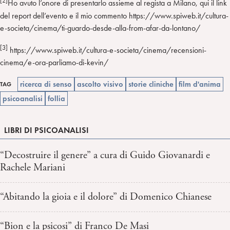
[2]
Ho avuto l’onore di presentarlo assieme al regista a Milano, qui il link
del report dell’evento e il mio commento https://www.spiweb.it/cultura-
e-societa/cinema/ti-guardo-desde-alla-from-afar-da-lontano/
[3]
https://www.spiweb.it/cultura-e-societa/cinema/recensioni-
cinema/e-ora-parliamo-di-kevin/
ricerca di senso
ascolto visivo
storie cliniche
film d'anima
TAG
psicoanalisi
follia
LIBRI DI PSICOANALISI
“Decostruire il genere” a cura di Guido Giovanardi e
Rachele Mariani
“Abitando la gioia e il dolore” di Domenico Chianese
“Bion e la psicosi” di Franco De Masi