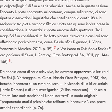
psico(pato)logici” di film e serie televisive. Anche se in questa sezione
l’accento è posto soprattutto sui contenuti, dunque sulla trama, ci sono
ripetute osservazioni linguistiche che sottolineano la continuità e la
reciprocità tra
plot
e racconto filmico
stricto sensu;
sono inoltre prese in
considerazione le potenziali risposte emotive dello spettatore. Tra i
magnifici film considerati, mi ha fatto piacere ritrovarne alcuni cui sono
affezionata particolarmente, come
Desde allá
(
Ti guardo
, L. Vigas,
[2]
Venezuela-Messico, 2015, p. 59)
e
We Need to Talk About Kevin
(
E
ora parliamo di Kevin
, L. Ramsay, Gran Bretagna-USA, 2011, pp. 144-
[3]
146)
.
Da appassionata di serie televisive, ho davvero apprezzato la lettura di
The Fall
,(J. Verbruggen, A. Cubitt, Irlanda-Gran Bretagna, 2013) che,
benché incentrata su un tema abusato — le vicende di un killer seriale
(Jamie Dornan) e di una investigatrice (Gillian Anderson) — riesce a
“riformulare molti tradizionali luoghi narrativi” in modo originale
“proponendo analisi psicologiche raffinate e inconsuete”, con prove
attoriali straordinarie (p. 76).