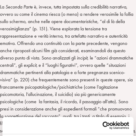
La
Seconda Parte
è, invece, tutta impostata sulla credibilità narrativa,
ovvero su come il cinema riesca (o meno) a rendere verosimile la follia
sullo schermo, anche nelle opere documentaristiche, “al di là della
verosimiglianza” (p. 151). Viene esplorata la tensione tra
rappresentazione e verità interna, tra artefatto narrativo e autenticità
emotiva. Offrendo una continuità con la parte precedente, vengono
anche riproposti alcuni film già considerati, esaminandoli da questo
diverso punto di vista. Sono analizzati gli
incipit
, le “azioni drammatiche
centrali”, gli
explicit,
e il “luoghi figurativi”, ovvero quelle “situazioni
drammatiche pertinenti alla patologia e a forte pregnanza scenico-
visiva” (p. 220) che frequentemente sono presenti in queste opere, sia
francamente psicopatologiche/psichiatriche (come l’agitazione
psicomotoria, l’allucinazione, il suicidio) sia più genericamente
psicologiche (come la fantasia, il ricordo, il passaggio all’atto). Sono
presi in considerazione anche gli espedienti formali “che promuovono
la soggettivazione del racconto”, quali, tra i tanti, a titolo di esempio, i
f
lashback
, le dissolvenze, le sovraimpressioni (p. 220). Gli autori si
soffermano, tra gli altri, su
M (Il mostro di Düsseldorf, F. Lang, Germania,