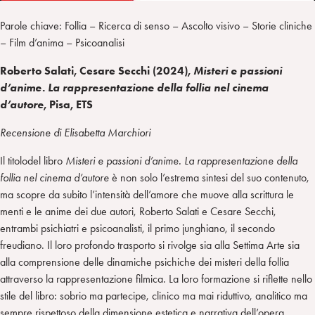
Parole chiave: Follia – Ricerca di senso – Ascolto visivo – Storie cliniche
– Film d’anima – Psicoanalisi
Roberto Salati, Cesare Secchi (2024),
Misteri e passioni
d’anime. La rappresentazione della follia nel cinema
d’autore
, Pisa, ETS
Recensione di Elisabetta Marchiori
Il titolodel libro
Misteri e passioni d’anime. La rappresentazione della
follia nel cinema d’autore
è non solo l’estrema sintesi del suo contenuto,
ma scopre da subito l’intensità dell’amore che muove alla scrittura le
menti e le anime dei due autori, Roberto Salati e Cesare Secchi,
entrambi psichiatri e psicoanalisti, il primo junghiano, il secondo
freudiano. Il loro profondo trasporto si rivolge sia alla Settima Arte sia
alla comprensione delle dinamiche psichiche dei misteri della follia
attraverso la rappresentazione filmica. La loro formazione si riflette nello
stile del libro: sobrio ma partecipe, clinico ma mai riduttivo, analitico ma
sempre rispettoso della dimensione estetica e narrativa dell’opera