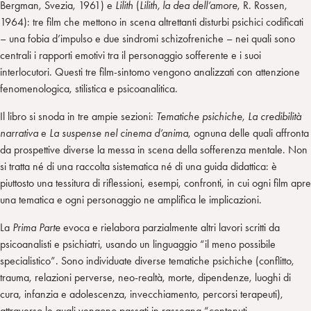
Bergman, Svezia, 1961) e
Lilith
(
Lilith, la dea dell’amore
, R. Rossen,
1964): tre film che mettono in scena altrettanti disturbi psichici codificati
– una fobia d’impulso e due sindromi schizofreniche – nei quali sono
centrali i rapporti emotivi tra il personaggio sofferente e i suoi
interlocutori. Questi tre film-sintomo vengono analizzati con attenzione
fenomenologica, stilistica e psicoanalitica.
Il libro si snoda in tre ampie sezioni:
Tematiche psichiche
,
La credibilità
narrativa
e
La suspense nel cinema d’anima
, ognuna delle quali affronta
da prospettive diverse la messa in scena della sofferenza mentale. Non
si tratta né di una raccolta sistematica né di una guida didattica: è
piuttosto una tessitura di riflessioni, esempi, confronti, in cui ogni film apre
una tematica e ogni personaggio ne amplifica le implicazioni.
La
Prima Parte
evoca e rielabora parzialmente altri lavori scritti da
psicoanalisti e psichiatri, usando un linguaggio “il meno possibile
specialistico”. Sono individuate diverse tematiche psichiche (conflitto,
trauma, relazioni perverse, neo-realtà, morte, dipendenze, luoghi di
cura, infanzia e adolescenza, invecchiamento, percorsi terapeuti),
attraverso le quali vengono passati in rassegna “contenuti