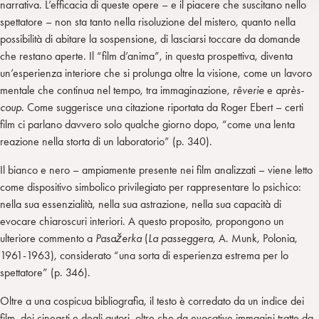
narrativa. L’efficacia di queste opere – e il piacere che suscitano nello
spettatore – non sta tanto nella risoluzione del mistero, quanto nella
possibilità di abitare la sospensione, di lasciarsi toccare da domande
che restano aperte. Il “film d’anima”, in questa prospettiva, diventa
un’esperienza interiore che si prolunga oltre la visione, come un lavoro
mentale che continua nel tempo, tra immaginazione,
rêverie
e
aprè
s-
coup
. Come suggerisce una citazione riportata da Roger Ebert – certi
film ci parlano davvero solo qualche giorno dopo, “come una lenta
reazione nella storta di un laboratorio” (p. 340).
Il bianco e nero – ampiamente presente nei film analizzati – viene letto
come dispositivo simbolico privilegiato per rappresentare lo psichico:
nella sua essenzialità, nella sua astrazione, nella sua capacità di
evocare chiaroscuri interiori. A questo proposito, propongono un
ulteriore commento a
Pasaž
erka
(
La passeggera
, A. Munk, Polonia,
1961-1963), considerato “una sorta di esperienza estrema per lo
spettatore” (p. 346).
Oltre a una cospicua bibliografia, il testo è corredato da un indice dei
film, dei cineasti e degli autori, oltre che da evocative immagini tratte da