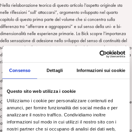
Nella rielaborazione teorica di questo articolo l’aspetto originale sta
nelle riflessioni “sull’ attaccarsi”, argomento sviluppato nel quarto
capitolo di questa prima parte del volume che si concentra sulla
differenza tra “afferrare e aggrapparsi” e sul senso della uni- e bi-
dimensionalità nelle esperienze primarie. La Bick scopre l’importanza
della sensazione di
adesione
nello sviluppo del senso di continuità del
sé, concetto da riferire a Winnicott ma collocabile in una fase più tardiva
dello sviluppo, e si concentra sulla bi-dimensionalità dell’identità adesiva
ritrovabile anche nell’adulto:
Consenso
Dettagli
Informazioni sui cookie
“L’angoscia catastrofica di cadere nello spazio, la situazione senza via
d’uscita, blocca ogni richiesta e bisogno di cambiamento e genera uno
stretto conservatorismo e la esigenza di essere, rimanere sempre lo
Questo sito web utilizza i cookie
stesso, di avere una stabilità e un sostegno da parte del mondo esterno.
Utilizziamo i cookie per personalizzare contenuti ed
Questo può restare mascherato, laddove la formazione di seconda pelle
annunci, per fornire funzionalità dei social media e per
costituisce un aspetto preminente del carattere; ma un improvviso
analizzare il nostro traffico. Condividiamo inoltre
collasso in condizioni di stress rivela la personalità sommersa, che fino
informazioni sul modo in cui utilizzi il nostro sito con i
allora sembrava abbastanza bene aggiustata, e produce la paura di
nostri partner che si occupano di analisi dei dati web,
esistere. Secondo la mia esperienza di analisi, questi pazienti richiedono