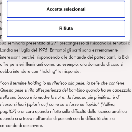
n
Melanie Klein, John Bowlby, Wilfred Bion e la Scuola di Budapest.
s
Accetta selezionati
La
seconda parte del volume
contiene la traduzione di una
e
supervisione condotta da Esther Bick per un seminario di gruppo di
n
Rifiuta
Infant observation tenutosi a Montevideo nell’agosto del 1970, ed è la
s
prima pubblicazione in lingua italiana di questo documento. Segue un
o
suo seminario presentato al 29° precongresso di Psicoanalisi, tenutosi a
Londra nel luglio del 1975. Entrambi gli scritti sono estremamente
interessanti perché, rispondendo alle domande dei partecipanti, la Bick
offre pensieri illuminanti come, ad esempio, alla domanda di cosa si
debba intendere con “holding” lei risponde:
“
con il termine holding io mi riferisco alla pelle, la pelle che contiene.
Questa pelle si rifà all’esperienza del bambino quando ha un capezzolo
nella sua bocca e la madre lo nutre…la fantasia più primitiva…è di
riversarsi fuori (splash out) come se si fosse un liquido” (Vallino,
pag.107)
o ancora quando riflette sulle difficoltà della tecnica analitica
quando ci si trova nell’analisi di pazienti con le difficoltà che sta
cercando di descrivere.