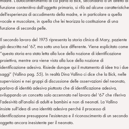
madre. L’autocontenimento di cui parla la Bick, secondario a un difetto di
funzione contenitiva dall’oggetto primario, si rifà ad alcune caratteristiche
dell’esperienza di accudimento della madre, e in particolare a quella
vocale e muscolare, in quella che lei teorizza la costituzione di una
funzione di seconda pelle.
Il secondo lavoro del 1975 ripresenta la storia clinica di Mary, paziente
già descritta nel ‘67, ma sotto una luce differente. Viene esplicitato come
“questa storia era stata letta alla luce della nozione di identificazione
proiettiva, mentre ora viene vista alla luce della nozione di
identificazione adesiva. Risiede dunque qui il mutamento di idee tra i due
saggi” (Vallino pag. 55). In realtà Dina Vallino ci dice che la Bick, nelle
supervisioni e nei gruppi di discussione delle osservazioni del neonato,
parlava di identità adesiva piuttosto che di identificazione adesiva,
sviluppando un concetto solo accennato nel lavoro del ‘67 che riferiva
l’adesività all’analisi di adulti e bambini e non di neonati. La Vallino
insiste sull’idea di una identità adesiva perché il processo di
identificazione presuppone l’esistenza e il riconoscimento di un secondo
oggetto ancora inesistente per il neonato.