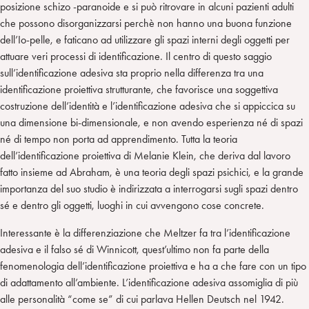
posizione schizo -paranoide e si può ritrovare in alcuni pazienti adulti
che possono disorganizzarsi perchè non hanno una buona funzione
dell’Io-pelle, e faticano ad utilizzare gli spazi interni degli oggetti per
attuare veri processi di identificazione. Il centro di questo saggio
sull’identificazione adesiva sta proprio nella differenza tra una
identificazione proiettiva strutturante, che favorisce una soggettiva
costruzione dell’identità e l’identificazione adesiva che si appiccica su
una dimensione bi-dimensionale, e non avendo esperienza né di spazi
né di tempo non porta ad apprendimento. Tutta la teoria
dell’identificazione proiettiva di Melanie Klein, che deriva dal lavoro
fatto insieme ad Abraham, è una teoria degli spazi psichici, e la grande
importanza del suo studio è indirizzata a interrogarsi sugli spazi dentro
sé e dentro gli oggetti, luoghi in cui avvengono cose concrete.
Interessante è la differenziazione che Meltzer fa tra l’identificazione
adesiva e il falso sé di Winnicott, quest’ultimo non fa parte della
fenomenologia dell’identificazione proiettiva e ha a che fare con un tipo
di adattamento all’ambiente. L’identificazione adesiva assomiglia di più
alle personalità “come se” di cui parlava Hellen Deutsch nel 1942.