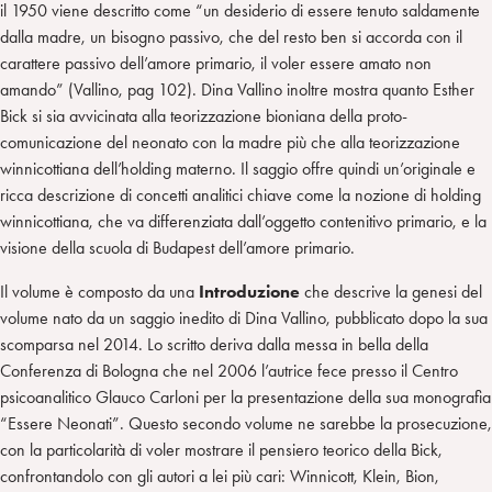
il 1950 viene descritto come “un desiderio di essere tenuto saldamente
dalla madre, un bisogno passivo, che del resto ben si accorda con il
carattere passivo dell’amore primario, il voler essere amato non
amando” (Vallino, pag 102). Dina Vallino inoltre mostra quanto Esther
Bick si sia avvicinata alla teorizzazione bioniana della proto-
comunicazione del neonato con la madre più che alla teorizzazione
winnicottiana dell’holding materno. Il saggio offre quindi un’originale e
ricca descrizione di concetti analitici chiave come la nozione di holding
winnicottiana, che va differenziata dall’oggetto contenitivo primario, e la
visione della scuola di Budapest dell’amore primario.
Il volume è composto da una
Introduzione
che descrive la genesi del
volume nato da un saggio inedito di Dina Vallino, pubblicato dopo la sua
scomparsa nel 2014. Lo scritto deriva dalla messa in bella della
Conferenza di Bologna che nel 2006 l’autrice fece presso il Centro
psicoanalitico Glauco Carloni per la presentazione della sua monografia
“Essere Neonati”. Questo secondo volume ne sarebbe la prosecuzione,
con la particolarità di voler mostrare il pensiero teorico della Bick,
confrontandolo con gli autori a lei più cari: Winnicott, Klein, Bion,