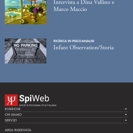
Intervista a Dina Vallino e
Marco Maccio
RICERCA IN PSICOANALISI
Infant Observation/Storia
RUBRICHE
LA CURA
CHI SIAMO
LA SPI
SERVIZI
LA RICERCA
SPIPEDIA
TEAM DI SPIWEB
AREA RISERVATA