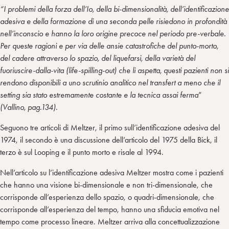
“I problemi della forza dell’Io, della bi-dimensionalità, dell’identificazione
adesiva e della formazione di una seconda pelle risiedono in profondità
nell’inconscio e hanno la loro origine precoce nel periodo pre-verbale.
Per queste ragioni e per via delle ansie catastrofiche del punto-morto,
del cadere attraverso lo spazio, del liquefarsi, della varietà del
fuoriuscire-dalla-vita (life-spilling-out) che li aspetta, questi pazienti non si
rendono disponibili a uno scrutinio analitico nel transfert a meno che il
setting sia stato estremamente costante e la tecnica assai ferma
”
(Vallino, pag.134).
Seguono tre articoli di Meltzer, il primo sull’identificazione adesiva del
1974, il secondo è una discussione dell’articolo del 1975 della Bick, il
terzo è sul Looping e il punto morto e risale al 1994.
Nell’articolo su l’identificazione adesiva Meltzer mostra come i pazienti
che hanno una visione bi-dimensionale e non tri-dimensionale, che
corrisponde all’esperienza dello spazio, o quadri-dimensionale, che
corrisponde all’esperienza del tempo, hanno una sfiducia emotiva nel
tempo come processo lineare. Meltzer arriva alla concettualizzazione