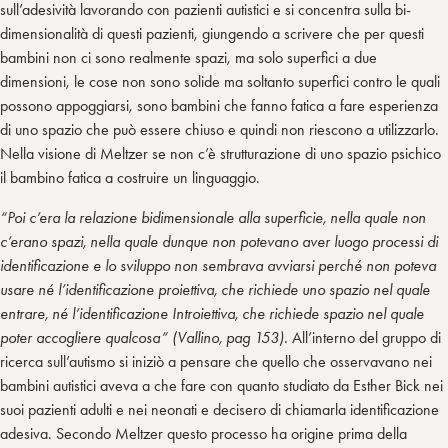
sull’adesività lavorando con pazienti autistici e si concentra sulla bi-
dimensionalità di questi pazienti, giungendo a scrivere che per questi
bambini non ci sono realmente spazi, ma solo superfici a due
dimensioni, le cose non sono solide ma soltanto superfici contro le quali
possono appoggiarsi, sono bambini che fanno fatica a fare esperienza
di uno spazio che può essere chiuso e quindi non riescono a utilizzarlo.
Nella visione di Meltzer se non c’è strutturazione di uno spazio psichico
il bambino fatica a costruire un linguaggio.
“Poi c’era la relazione bidimensionale alla superficie, nella quale non
c’erano spazi, nella quale dunque non potevano aver luogo processi di
identificazione e lo sviluppo non sembrava avviarsi perché non poteva
usare né l’identificazione proiettiva, che richiede uno spazio nel quale
entrare, né l’identificazione Introiettiva, che richiede spazio nel quale
poter accogliere qualcosa” (Vallino, pag 153).
All’interno del gruppo di
ricerca sull’autismo si iniziò a pensare che quello che osservavano nei
bambini autistici aveva a che fare con quanto studiato da Esther Bick nei
suoi pazienti adulti e nei neonati e decisero di chiamarla identificazione
adesiva. Secondo Meltzer questo processo ha origine prima della