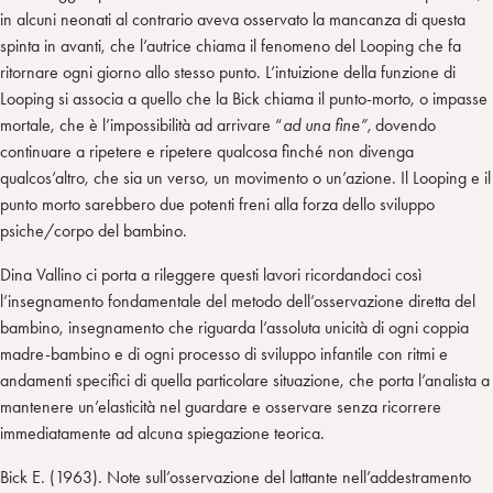
in alcuni neonati al contrario aveva osservato la mancanza di questa
spinta in avanti, che l’autrice chiama il fenomeno del Looping che fa
ritornare ogni giorno allo stesso punto. L’intuizione della funzione di
Looping si associa a quello che la Bick chiama il punto-morto, o impasse
mortale, che è l’impossibilità ad arrivare “
ad una fine”,
dovendo
continuare a ripetere e ripetere qualcosa finché non divenga
qualcos’altro, che sia un verso, un movimento o un’azione. Il Looping e il
punto morto sarebbero due potenti freni alla forza dello sviluppo
psiche/corpo del bambino.
Dina Vallino ci porta a rileggere questi lavori ricordandoci così
l’insegnamento fondamentale del metodo dell’osservazione diretta del
bambino, insegnamento che riguarda l’assoluta unicità di ogni coppia
madre-bambino e di ogni processo di sviluppo infantile con ritmi e
andamenti specifici di quella particolare situazione, che porta l’analista a
mantenere un’elasticità nel guardare e osservare senza ricorrere
immediatamente ad alcuna spiegazione teorica.
Bick E. (1963). Note sull’osservazione del lattante nell’addestramento