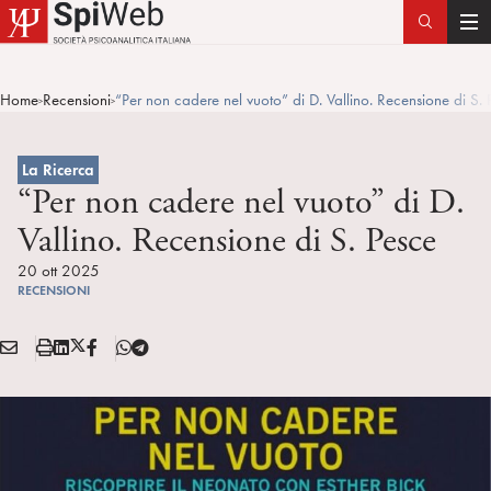
T
o
g
Home
Recensioni
“Per non cadere nel vuoto” di D. Vallino. Recensione di S. 
>
>
g
l
e
La Ricerca
n
“Per non cadere nel vuoto” di D.
a
Vallino. Recensione di S. Pesce
v
i
20 ott 2025
RECENSIONI
g
a
E
S
L
X
F
T
t
Condividi:
M
t
i
/
B
e
i
A
a
n
T
l
o
I
m
k
w
e
n
L
p
e
i
g
a
d
t
r