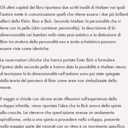
Gli ultimi capitoli del libro riportano due scritti inediti di Meltzer nei quali
l’autore mette in comunicazione quelli che ritiene essere i due più brillanti
allievi della Klein: Bion e Bick. Secondo Meltzer la personalità che si
tiene con la pelle (skin-container personality), la descrizione di bi-
dimensionalità nei bambini nello stato post autistico e la distinzione di
Bion tra struttura della personalità eso e endo-scheletrica possono
essere viste come identiche.
Le osservazioni cliniche che hanno portato Ester Bick a formulare
l’ipotesi della seconda pelle e hanno dato la possibilità a Meltzer stesso
di teorizzare la bi-dimensionalità nell’autismo sono poi state spiegate
dalla teoria del pensiero di Bion come aree non simbolizzate della
mente.
Il saggio si chiude con alcune acute riflessioni sull’esperienza dello
sviluppo infantile, viene riportata l’idea che la Bick aveva della spinta
alla crescita. Lei riteneva che quest’azione avesse un andamento
spiraliforme, unita a una spinta a procedere nello sviluppo, presente
nella maggior parte dei neonati con un ritmo e un movimento specifico;