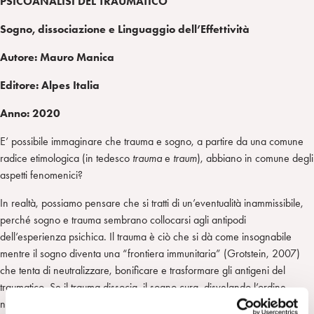
PSICOANALISI DEL TRAUMATICO
Sogno, dissociazione e Linguaggio dell’Effettività
Autore: Mauro Manica
Editore: Alpes Italia
Anno: 2020
E’ possibile immaginare che trauma e sogno, a partire da una comune
radice etimologica (in tedesco
trauma
e
traum
), abbiano in comune degli
aspetti fenomenici?
In realtà, possiamo pensare che si tratti di un’eventualità inammissibile,
perché sogno e trauma sembrano collocarsi agli antipodi
dell’esperienza psichica. Il trauma è ciò che si dà come insognabile
mentre il sogno diventa una “frontiera immunitaria” (Grotstein, 2007)
che tenta di neutralizzare, bonificare e trasformare gli antigeni del
traumatico. Se il trauma dissocia, il sogno cura, disvelando l’ordine
nascosto dell’arte dell’inconscio.