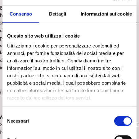
E questo libro, vuole interrogarsi sugli strumenti di cui può disporre
Consenso
Dettagli
Informazioni sui cookie
l’analista contemporaneo quando il trauma fa la sua comparsa nella
stanza d’analisi. Trauma e sogno, trauma e dissociazione, trauma e cura
diventano allora i capitoli di questo saggio che, attraversando la
Questo sito web utilizza i cookie
psicopatologia psicodinamica del traumatico, si trova anche a ripensare
un modello di mente che l’esperienza clinica ci ha permesso di
Utilizziamo i cookie per personalizzare contenuti ed
formulare in termini interpsichici e intersoggettivi. Non a caso viene
annunci, per fornire funzionalità dei social media e per
dedicata un’ Appendice al concetto ogdeniano di terzo analitico
analizzare il nostro traffico. Condividiamo inoltre
intersoggetivo.
informazioni sul modo in cui utilizzi il nostro sito con i
nostri partner che si occupano di analisi dei dati web,
pubblicità e social media, i quali potrebbero combinarle
con altre informazioni che hai fornito loro o che hanno
(Tratto dalla quarta di copertina)
raccolto dal tuo utilizzo dei loro servizi.
S
Mauro Manica
, psichiatra e psicoanalista, già responsabile del
Necessari
e
Servizio Ambulatoriale del Dipartimento di Salute Mentale dell’ Asl 13 di
l
Novara, è membro ordinario della SPI e dell’IPA. Oltre a diversi articoli
e