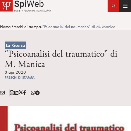
T
o
g
Home
Freschi di stampa
“Psicoanalisi del traumatico” di M. Manica
>
>
g
l
e
La Ricerca
n
“Psicoanalisi del traumatico” di
a
M. Manica
v
i
3 apr 2020
FRESCHI DI STAMPA
g
a
E
S
L
X
F
T
t
Condividi:
M
t
i
/
B
e
i
A
a
n
T
l
o
I
m
k
w
e
n
L
p
e
i
g
a
d
t
r