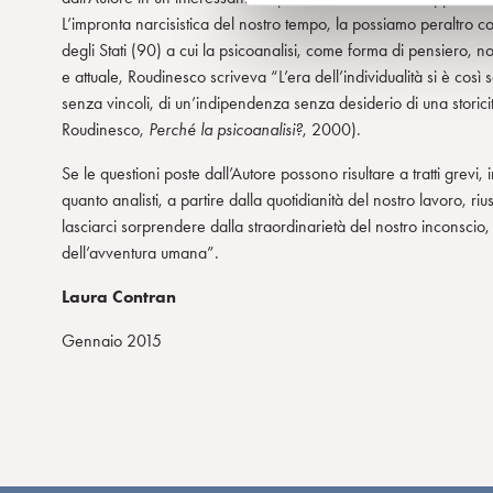
e
L’impronta narcisistica del nostro tempo, la possiamo peraltro cogl
d
degli Stati (90) a cui la psicoanalisi, come forma di pensiero, 
e
e attuale, Roudinesco scriveva “L’era dell’individualità si è così s
l
senza vincoli, di un’indipendenza senza desiderio di una storicità
c
Roudinesco,
Perché la psicoanalisi?
, 2000).
o
n
Se le questioni poste dall’Autore possono risultare a tratti grevi, 
s
quanto analisti, a partire dalla quotidianità del nostro lavoro, r
e
lasciarci sorprendere dalla straordinarietà del nostro inconsci
n
dell’avventura umana”.
s
o
Laura Contran
Gennaio 2015