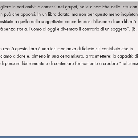
iere in vari ambiti e contesti: nei gruppi, nelle dinamiche delle Istituzion
non può che opporsi. In un libro datato, ma non per questo meno inquietan
ostituita a quella della soggettività: concedendosi l’illusione di una libertà
 senza storia, l’uomo di oggi è diventato il contrario di un soggetto”. (E.
in realtà questo libro è una testimonianza di fiducia sul contributo che in
iusciamo a dare e, almeno in una certa misura, a trasmettere: la capacità di
o, di pensare liberamente e di continuare fermamente a credere “nel sens