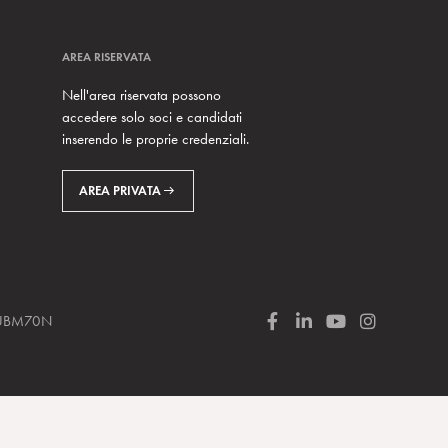
AREA RISERVATA
Nell'area riservata possono
accedere solo soci e candidati
inserendo le proprie credenziali.
AREA PRIVATA
 SUBM70N
F
L
Y
I
a
i
o
n
c
n
u
s
e
k
T
t
b
e
u
a