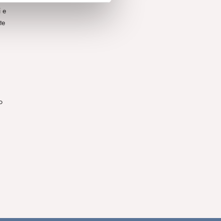
i e
te
o