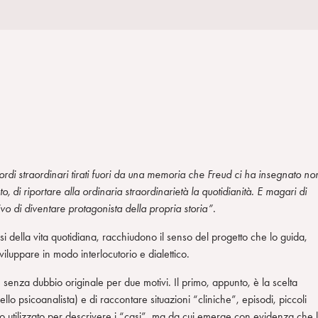
rdi straordinari tirati fuori da una memoria che Freud ci ha insegnato no
di riportare alla ordinaria straordinarietà la quotidianità. E magari di
ivo di diventare protagonista della propria storia”.
isi della vita quotidiana, racchiudono il senso del progetto che lo guida,
sviluppare in modo interlocutorio e dialettico.
è senza dubbio originale per due motivi. Il primo, appunto, è la scelta
ello psicoanalista) e di raccontare situazioni “cliniche”, episodi, piccoli
sico utilizzato per descrivere i “casi”, ma da cui emerge con evidenza che 