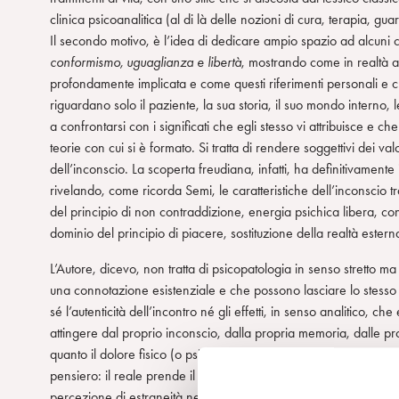
m
clinica psicoanalitica (al di là delle nozioni di cura, terapia, gua
Il secondo motivo, è l’idea di dedicare ampio spazio ad alcuni c
conformismo, uguaglianza e libertà
, mostrando come in realtà an
profondamente implicata e come questi riferimenti personali e cult
riguardano solo il paziente, la sua storia, il suo mondo interno, l
a confrontarsi con i significati che egli stesso vi attribuisce e c
teorie con cui si è formato. Si tratta di rendere soggettivi dei val
dell’inconscio. La scoperta freudiana, infatti, ha definitivamente i
rivelando, come ricorda Semi, le caratteristiche dell’inconscio tr
del principio di non contraddizione, energia psichica libera, c
dominio del principio di piacere, sostituzione della realtà estern
L’Autore, dicevo, non tratta di psicopatologia in senso stretto 
una connotazione esistenziale e che possono lasciare lo stesso ana
sé l’autenticità dell’incontro né gli effetti, in senso analitico,
attingere dal proprio inconscio, dalla propria memoria, dalle pro
quanto il dolore fisico (o psichico), un lutto, un trauma o la ste
pensiero: il reale prende il sopravvento e sembra annientare la
percezione di estraneità nei confronti del paziente. Da qui nasc