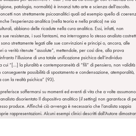
rigione, patologia, normalità) è innanzi tutto arte e scienza dell’ascolto.
oncetti non strettamente psicoanalitici quali ad esempio quello di
coerenz
che l’esperienza analitica (nella teoria e nella pratica) ne sia
urali, abbiano delle ricadute nella cura analitica. Essi, infatti, non
e sue resistenze, i suoi fantasmi, ma interrogano lo stesso analista costret
he sono strettamente legati alle sue convinzioni e principi o, ancora, alle
ori o verità ritenute “assolute”, mettendole, per così dire, alla prova
nfranto l’illusione di una totale unificazione psichica dell’individuo
a cui “[…] la pluralità e contemporaneità di “fili” di pensiero, non validità
on conseguente possibilità di spostamento e condensazione, atemporalità,
a con la realtà psichica” (93).
ma preferisce soffermarsi su momenti ed eventi di vita che a volte assumono
lista disorientato Il dispositivo analitico (
il setting
) non garantisce di p
 che esso produce. Affinché ciò avvenga è necessario che l’analista sappia
prie rappresentazioni. Alcuni esempi clinici descritti dall’Autore dimostra
ssa ineluttabilità del destino possano provocare una sorte di annullamento d
 parola e la sua dimensione simbolica, inducendo nello stesso analista u
e il problema del limite che “si ribalta necessariamente nella costruzione