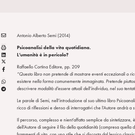
E
Condividi:
Antonio Alberto Semi (2014)
M
S
Psicoanalisi della vita quotidiana.
A
t
L
L’umanità è in pericolo?
I
a
X
i
L
Raffaello Cortina Editore, pp. 209
m
/
n
F
“Questo libro non pretende di mostrare eventi eccezionali o rico
p
T
k
B
esistere nella forma comunemente immaginata. Pretende piuttosto, 
a
w
e
descrivere modalità d’essere attuali dell’individuo, nel suo tentat
T
i
d
e
t
i
Le parole di Semi, nell’introduzione al suo ultimo libro Psicoanal
l
t
n
ricco di riflessioni e denso di interrogativi che l’Autore andrà a 
e
e
g
r
Il percorso, complesso e nient’affatto semplice da sintetizzare, 
r
dell’Autore di seguire il filo della quotidianità (compresa quella d
a
frammenti di vita, con uno stile che si discosta dal lessico clas