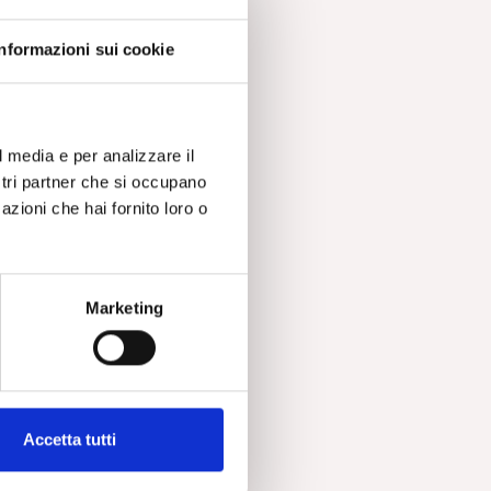
Informazioni sui cookie
to
”
”,
l media e per analizzare il
ostri partner che si occupano
azioni che hai fornito loro o
la
Marketing
i
uò
Accetta tutti