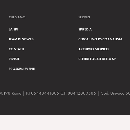
CHI SIAMO
SERVIZI
LA SPI
SPIPEDIA
TEAM DI SPIWEB
CERCA UNO PSICOANALISTA
CONTATTI
ARCHIVIO STORICO
RIVISTE
CENTRI LOCALI DELLA SPI
PROSSIMI EVENTI
a, 48 00198 Roma | P.I 05448441005 C.F. 80442000586 | Cod. Univoco
 A. Semi. Recensione di Laura Contran