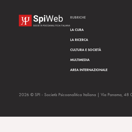
RUBRICHE
LA CURA
LA RICERCA
CULTURA E SOCIETÀ
MULTIMEDIA
AREA INTERNAZIONALE
2026 © SPI - Società Psicoanalitica Italiana | Via Panam
Psicoanalisi della vita quotidiana. L’umanità è in pericolo? di A.