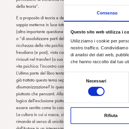
della teoria”.
Consenso
E a proposito di teoria e dell’annosa questione se la psicoanali
sappia metterne in luce tutta la vitalità e la sua portata ancora ri
(altra importante questione affrontata nel decimo capitolo) e de
Questo sito web utilizza i c
o “di assolutizzare parti del discorso metapsicologico freudiano”
Utilizziamo i cookie per perso
ricchezza della vita psichica (36). Da qui, sottolinea Semi, la nec
nostro traffico. Condividiamo 
freudiana (e post), vista come un’esperienza di ripiegamento su s
di analisi dei dati web, pubbl
rivissuti nel transfert (a sua volta a rischio di assumere aspetti c
che hanno raccolto dal tuo uti
vita psichica: l’incontro con l’alterità che ci abita, con l’altro, con
L’ultima parte del libro tenta un’articolazione a partire dall’inter
S
già trattato questo tema seppure da un’altra prospettiva in un s
Necessari
e
disumanizzazione?
In questo contesto egli chiarisce la sua posi
l
piuttosto che pensanti. Alla soggettività come processo creativo
e
logica dell’esclusione piuttosto che dell’apertura all’ignoto, al
z
essere sentita come la condizione per una vera uguaglianza?”
i
La cultura in cui si nasce, si vive, nella quale ci identifichiam
Rifiuta
o
rimanda al senso di unicità e unitarietà che ci appartiene come
n
dall’Autore in un interessante capitolo dove tratta del rapporto 