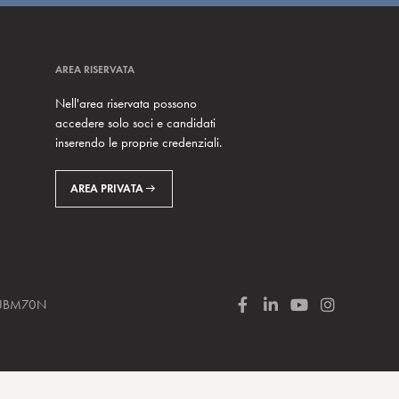
AREA RISERVATA
Nell'area riservata possono
accedere solo soci e candidati
inserendo le proprie credenziali.
AREA PRIVATA
 SUBM70N
F
L
Y
I
a
i
o
n
c
n
u
s
e
k
T
t