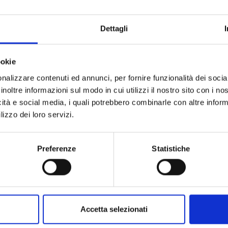
: nuovi linguaggi tra bambini e adolescenti,
Beatriz Janin
416
uce del lavoro on-line,
Clementina Cordero di Montezemolo, Carla Corsi
Dettagli
Selene Mancinelli,
Francesca Spacca, Silvia Ronconi, Flaminia Vacch
ookie
nalizzare contenuti ed annunci, per fornire funzionalità dei socia
inoltre informazioni sul modo in cui utilizzi il nostro sito con i n
icità e social media, i quali potrebbero combinarle con altre inform
voices of International Psychoanalysis,
Maria Pierri
441
lizzo dei loro servizi.
Preferenze
Statistiche
Accetta selezionati