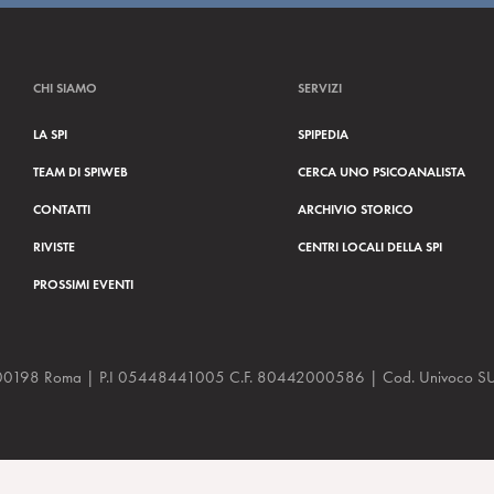
CHI SIAMO
SERVIZI
LA SPI
SPIPEDIA
TEAM DI SPIWEB
CERCA UNO PSICOANALISTA
CONTATTI
ARCHIVIO STORICO
RIVISTE
CENTRI LOCALI DELLA SPI
PROSSIMI EVENTI
a, 48 00198 Roma | P.I 05448441005 C.F. 80442000586 | Cod. Univoco