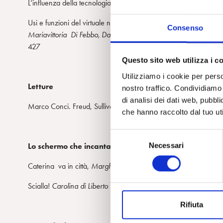
L’influenza della tecnologia nella costruzione della soggettività
Usi e funzioni del virtuale nella pratica clinica: riflessioni alla l
Consenso
Mariavittoria Di Febbo, Daniela Lucarelli, Mercedes Lugones, 
427
Questo sito web utilizza i c
Utilizziamo i cookie per perso
Letture
nostro traffico. Condividiamo 
di analisi dei dati web, pubbl
Marco Conci. Freud, Sullivan, Mitchell, Bion, and the multiple 
che hanno raccolto dal tuo uti
S
Necessari
Lo schermo che incanta
e
l
Caterina va in città,
Margherita Silvestri
446
e
z
Scialla!
Carolina di Liberto
449
i
Rifiuta
o
n