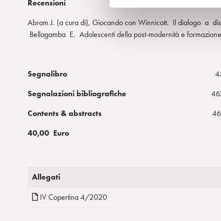
Recensioni
e
d
Abram J. (a cura di), Giocando con Winnicott. Il dialogo a 
e
Bellagamba E. Adolescenti della post-modernità e formazione.
l
c
o
Segnalibro
4
n
s
Segnalazioni bibliografiche
46
e
Contents & abstracts
46
n
s
40,00 Euro
o
Allegati
IV Copertina 4/2020