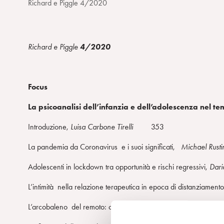
Richard e Piggle 4/2020
Richar
d
e
Piggle
4/2020
Focus
La psicoanalisi dell’infanzia e dell’adolescenza nel 
Introduzione,
Luisa Carbone Tirelli
353
La pandemia da Coronavirus e i suoi significati,
Michael Ru
Adolescenti in lockdown tra opportunità e rischi regressivi,
Dari
L’intimità nella relazione terapeutica in epoca di distanziament
L’arcobaleno del remoto: come muoversi nella tempesta,
Maria