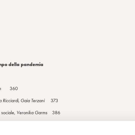
tempo della pandemia
stin
360
a Ricciardi, Gaia Terzani
373
o sociale,
V
eronika Garms
386
 Paola Ferrigno, Giulia Molinari
398