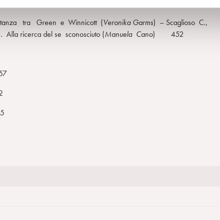
distanza tra Green e Winnicott (
Veronika Garms
) – Scaglioso C.,
 Alla ricerca del se sconosciuto (
Manuela Cano
) 452
57
2
5