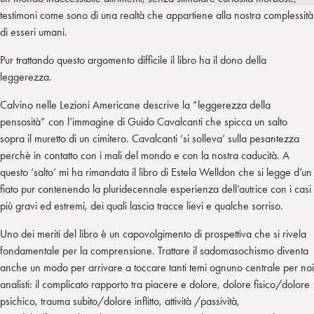
i
t
a
testimoni come sono di una realtà che appartiene alla nostra complessità
n
e
m
di esseri umani.
r
Pur trattando questo argomento difficile il libro ha il dono della
leggerezza.
Calvino nelle Lezioni Americane descrive la “leggerezza della
pensosità” con l’immagine di Guido Cavalcanti che spicca un salto
sopra il muretto di un cimitero. Cavalcanti ‘si solleva’ sulla pesantezza
perchè in contatto con i mali del mondo e con la nostra caducità. A
questo ‘salto’ mi ha rimandata il libro di Estela Welldon che si legge d’un
fiato pur contenendo la pluridecennale esperienza dell’autrice con i casi
più gravi ed estremi, dei quali lascia tracce lievi e qualche sorriso.
Uno dei meriti del libro è un capovolgimento di prospettiva che si rivela
fondamentale per la comprensione. Trattare il sadomasochismo diventa
anche un modo per arrivare a toccare tanti temi ognuno centrale per noi
analisti: il complicato rapporto tra piacere e dolore, dolore fisico/dolore
psichico, trauma subito/dolore inflitto, attività /passività,