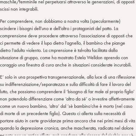
maschile/femminile nel perpetuarsi attraverso le generazioni, di opposti
scissi non integrabili.
Per comprendere, non dobbiamo a nostra volta (specularmente)
scindere i bisogni dell’uno e dell’altro i protagonisti del patto. La
comprensione deve procedere attraverso l’associazione di opposti che
ci permette di vedere il lupo dietro l’agnello, il bambino che piange
dietro l’adulto violento. La cmprensione è talvolta facilitata dalla
situazione di gruppo, come ha mostrato Estela Welldon aprendo con
coraggio una finestra di cura anche in situazioni considerate incurabili.
E’ solo in una prospettiva transgenerazionale, alla luce di una riflessione
su indifferenziazione/separatezza e sulla difficoltà di fare il lavoro del
lutto, che possiamo comprendere il ‘bisogno di far male al proprio figlio’
non potendolo differenziare come ‘altro da sé’ o investire affettivamente
come un nuovo bambino, ‘altro’ dal ‘sè bambino’che è morto (nel caso
di morte di un precedente figlio). Questo ci allerta sulla necessità di
portare aiuto in certe gravidanze prima ancora che nei primi mesi di vita
quando la depressione cronica, anche mascherata, radicata nel dolore
negato per un antico rifiuto, può condurre alla ricerca del rischio per sè