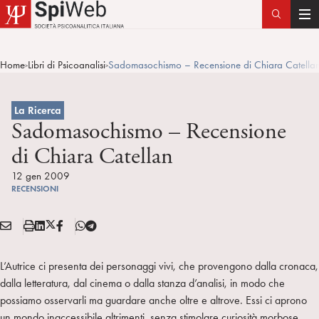
T
o
g
Home
Libri di Psicoanalisi
Sadomasochismo – Recensione di Chiara Catella
>
>
g
l
e
La Ricerca
n
Sadomasochismo – Recensione
a
di Chiara Catellan
v
i
12 gen 2009
RECENSIONI
g
a
E
S
L
X
F
T
t
Condividi:
M
t
i
/
B
e
i
A
a
n
T
l
o
L’Autrice ci presenta dei personaggi vivi, che provengono dalla cronaca,
I
m
k
w
e
n
dalla letteratura, dal cinema o dalla stanza d’analisi, in modo che
L
p
e
i
g
possiamo osservarli ma guardare anche oltre e altrove. Essi ci aprono
a
d
t
r
un mondo inaccessibile altrimenti, senza stimolare curiosità morbose,