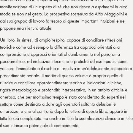
manifestazione di un aspetto di sé che non riesce a esprimersi in altro
modo se non nel gesto. La prospettiva sostenuta da Alfio Maggiolini e
dal suo gruppo di lavoro fa tesoro di queste importanti intuizioni e ne
propone una rilettura attuale.
Un libro, in sintesi, di ampio respiro, capace di conciliare riflessioni
teoriche come ad esempio la differenza tra approcci orientati alla
comprensione e approcci orientati al cambiamento nel panorama
psicoanalitico, ed indicazioni tecniche e pratiche ad esempio su come
valutare l’immaturità o il rischio di recidiva in un’adolescente sottoposto a
procedimento penale. Il merito di questo volume è proprio quello di
riuscire a conciliare approfondimento teorico e indicazioni cliniche,
rigore metodologico e profondità interpretativa, in un ambito difficile e
oneroso, che per moltissimo tempo è stato considerato da esperti nel
settore come destinato a dare agli operatori soltanto delusioni e
amarezze, e che al contrario dopo la lettura di questo libro, appare in
tutta la sua complessità ma anche in tutta la sua rilevanza clinica e in tutto
il suo intrinseco potenziale di cambiamento.