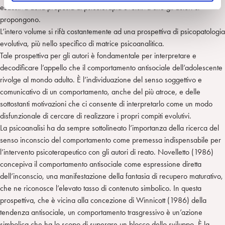
o
esaustiva della proposta di psicoterapia evolutiva che gli autori ci
propongono.
L’intero volume si rifà costantemente ad una prospettiva di psicopatologia
evolutiva, più nello specifico di matrice psicoanalitica.
Tale prospettiva per gli autori è fondamentale per interpretare e
decodificare l’appello che il comportamento antisociale dell’adolescente
rivolge al mondo adulto. È l’individuazione del senso soggettivo e
comunicativo di un comportamento, anche del più atroce, e delle
sottostanti motivazioni che ci consente di interpretarlo come un modo
disfunzionale di cercare di realizzare i propri compiti evolutivi.
La psicoanalisi ha da sempre sottolineato l’importanza della ricerca del
senso inconscio del comportamento come premessa indispensabile per
l’intervento psicoterapeutico con gli autori di reato. Novelletto (1986)
concepiva il comportamento antisociale come espressione diretta
dell’inconscio, una manifestazione della fantasia di recupero maturativo,
che ne riconosce l’elevato tasso di contenuto simbolico. In questa
prospettiva, che è vicina alla concezione di Winnicott (1986) della
tendenza antisociale, un comportamento trasgressivo è un’azione
simbolica che ha lo scopo di superare un blocco dello sviluppo. È la