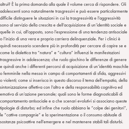
altrui? È la prima domanda alla quale il volume cerca di rispondere. Gli
adolescenti sono naturalmente trasgressivi e può essere particolarmente
difficile distinguere le situazioni in cui la trasgressività e l’aggressività
sono al servizio della crescita e dell’acquisizione di un’identità sociale e
quelle in cui, all’opposto, sono l’espressione di una tendenza antisociale
o l’inizio di una vera e propria carriera delinquenziale. Per i clinici è
quindi necessario scendere più in profondità per cercare di capire se e
come la dialettica tra “natura” e “cultura” influenzi le manifestazioni
trasgressive in adolescenza; che ruolo giochino le differenze di genere
e quindi anche i differenti percorsi di acquisizione di un’identità maschile
o femminile nella messa in campo di comportamenti di sfida, aggressivi
o violenti; come si inserisca in questo discorso il tema dell’empatia, della
sintonizzazione affettiva con l’altro e della responsabilità cognitiva ed
emotiva di un’azione personale; quali sono le forme diagnosticabili di
comportamento antisociale e a che scenari evolutivi si associano queste
tipologie di disturbo; ed infine che ruolo abbiano le “colpe dei genitori”,
le “cattive compagnie” e la sperimentazione o il consumo abituale di
sostanze psicoattive nell’emergere e nel mantenere stabili tali disturbi.