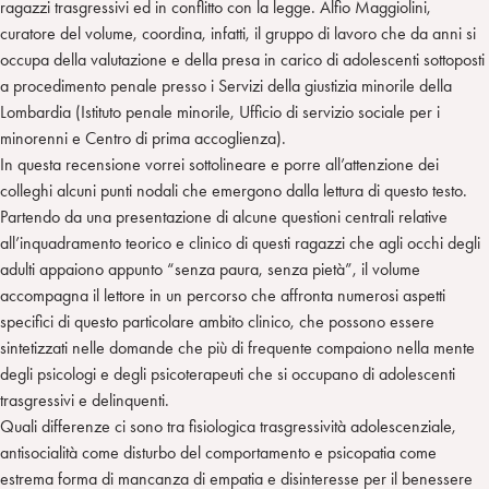
ragazzi trasgressivi ed in conflitto con la legge. Alfio Maggiolini,
curatore del volume, coordina, infatti, il gruppo di lavoro che da anni si
occupa della valutazione e della presa in carico di adolescenti sottoposti
a procedimento penale presso i Servizi della giustizia minorile della
Lombardia (Istituto penale minorile, Ufficio di servizio sociale per i
minorenni e Centro di prima accoglienza).
In questa recensione vorrei sottolineare e porre all’attenzione dei
colleghi alcuni punti nodali che emergono dalla lettura di questo testo.
Partendo da una presentazione di alcune questioni centrali relative
all’inquadramento teorico e clinico di questi ragazzi che agli occhi degli
adulti appaiono appunto “senza paura, senza pietà”, il volume
accompagna il lettore in un percorso che affronta numerosi aspetti
specifici di questo particolare ambito clinico, che possono essere
sintetizzati nelle domande che più di frequente compaiono nella mente
degli psicologi e degli psicoterapeuti che si occupano di adolescenti
trasgressivi e delinquenti.
Quali differenze ci sono tra fisiologica trasgressività adolescenziale,
antisocialità come disturbo del comportamento e psicopatia come
estrema forma di mancanza di empatia e disinteresse per il benessere