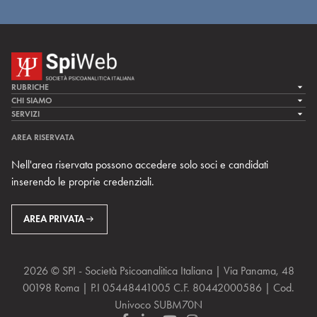
RUBRICHE
LA CURA
CHI SIAMO
LA SPI
SERVIZI
LA RICERCA
SPIPEDIA
TEAM DI SPIWEB
AREA RISERVATA
CULTURA E SOCIETÀ
CERCA UNO PSICOANALISTA
CONTATTI
Nell'area riservata possono accedere solo soci e candidati
MULTIMEDIA
ARCHIVIO STORICO
inserendo le proprie credenziali.
RIVISTE
AREA INTERNAZIONALE
CENTRI LOCALI DELLA SPI
PROSSIMI EVENTI
AREA PRIVATA
2026 © SPI - Società Psicoanalitica Italiana | Via Panama, 48
00198 Roma | P.I 05448441005 C.F. 80442000586 | Cod.
Univoco SUBM70N