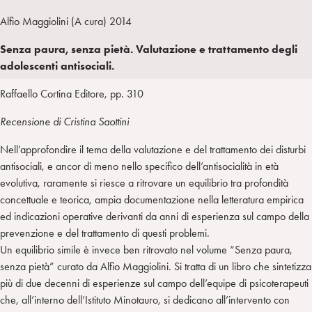
A
a
n
T
l
Alfio Maggiolini (A cura) 2014
I
m
k
w
e
L
p
e
i
g
Senza paura, senza pietà. Valutazione e trattamento degli
a
d
t
r
adolescenti antisociali.
i
t
a
Raffaello Cortina Editore, pp. 310
n
e
m
r
Recensione di Cristina Saottini
Nell’approfondire il tema della valutazione e del trattamento dei disturbi
antisociali, e ancor di meno nello specifico dell’antisocialità in età
evolutiva, raramente si riesce a ritrovare un equilibrio tra profondità
concettuale e teorica, ampia documentazione nella letteratura empirica
ed indicazioni operative derivanti da anni di esperienza sul campo della
prevenzione e del trattamento di questi problemi.
Un equilibrio simile è invece ben ritrovato nel volume “Senza paura,
senza pietà” curato da Alfio Maggiolini. Si tratta di un libro che sintetizza
più di due decenni di esperienze sul campo dell’equipe di psicoterapeuti
che, all’interno dell’Istituto Minotauro, si dedicano all’intervento con