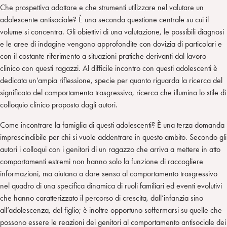
Che prospettiva adottare e che strumenti utilizzare nel valutare un
adolescente antisociale? È una seconda questione centrale su cui il
volume si concentra. Gli obiettivi di una valutazione, le possibili diagnosi
e le aree di indagine vengono approfondite con dovizia di particolari e
con il costante riferimento a situazioni pratiche derivanti dal lavoro
clinico con questi ragazzi. Al difficile incontro con questi adolescenti è
dedicata un’ampia riflessione, specie per quanto riguarda la ricerca del
significato del comportamento trasgressivo, ricerca che illumina lo stile di
colloquio clinico proposto dagli autori.
Come incontrare la famiglia di questi adolescenti? È una terza domanda
imprescindibile per chi si vuole addentrare in questo ambito. Secondo gli
autori i colloqui con i genitori di un ragazzo che arriva a mettere in atto
comportamenti estremi non hanno solo la funzione di raccogliere
informazioni, ma aiutano a dare senso al comportamento trasgressivo
nel quadro di una specifica dinamica di ruoli familiari ed eventi evolutivi
che hanno caratterizzato il percorso di crescita, dall’infanzia sino
all’adolescenza, del figlio; è inoltre opportuno soffermarsi su quelle che
possono essere le reazioni dei genitori al comportamento antisociale dei