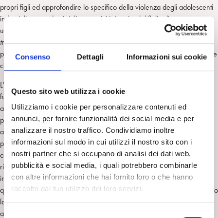
propri figli ed approfondire lo specifico della violenza degli adolescenti
in famiglia, quando cioè l’aggressività è agita dal figlio direttamente su
uno o entrambi i genitori. I costanti confronti con i modelli di
parent
training
e con l’approccio multisistemico consentono riflessioni anche
pratiche ed operative su quelle che sono le
best practice
attuali in queste
Consenso
Dettagli
Informazioni sui cookie
circostanze.
L’intervento penale è possibile con questi ragazzi? Ma soprattutto,
Questo sito web utilizza i cookie
funziona oppure no? Al di là del pessimismo che albergava fino ad
Utilizziamo i cookie per personalizzare contenuti ed
alcuni decenni fa anche in autorevoli esponenti della teoria
annunci, per fornire funzionalità dei social media e per
psicoanalitica e della pratica psicoterapeutica ed oltre a posizioni
analizzare il nostro traffico. Condividiamo inoltre
autoreferenziali e dettate più dal senso comune che non da una
informazioni sul modo in cui utilizzi il nostro sito con i
posizione scientifica e clinica rispetto a questo tema, gli autori
nostri partner che si occupano di analisi dei dati web,
consentono al lettore di seguire un discorso che a partire dai dati delle
pubblicità e social media, i quali potrebbero combinarle
ricerche empiriche e a seguire attraverso il confronto tra paradigmi di
con altre informazioni che hai fornito loro o che hanno
intervento clinico differenti ma integrabili tra loro, tenta di rispondere a
raccolto dal tuo utilizzo dei loro servizi.
queste sfide, e mostra un’ottica con la quale è possibile osservare l’intero
lavoro dello psicologo all’interno della Giustizia Minorile ma soprattutto
attraverso cui concettualizzare la messa alla prova, uno degli strumenti
S