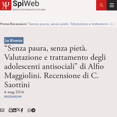
T
o
g
Home
Recensioni
“Senza paura, senza pietà. Valutazione e trattamento degli 
>
>
g
l
e
La Ricerca
n
“Senza paura, senza pietà.
a
Valutazione e trattamento degli
v
adolescenti antisociali” di Alfio
i
g
Maggiolini. Recensione di C.
a
Saottini
t
i
6 mag 2014
o
RECENSIONI
n
E
S
L
X
F
T
Condividi:
M
t
i
/
B
e