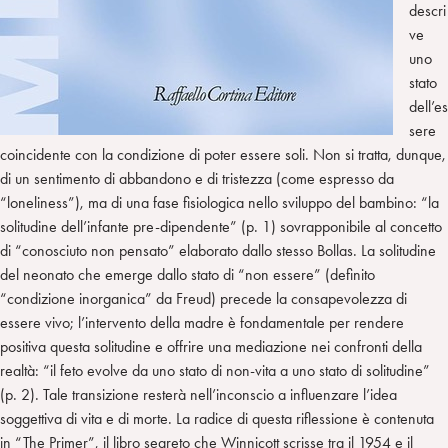
descri
ve
uno
stato
dell’es
sere
coincidente con la condizione di poter essere soli. Non si tratta, dunque,
di un sentimento di abbandono e di tristezza (come espresso da
“loneliness”), ma di una fase fisiologica nello sviluppo del bambino: “la
solitudine dell’infante pre-dipendente” (p. 1) sovrapponibile al concetto
di “conosciuto non pensato” elaborato dallo stesso Bollas. La solitudine
del neonato che emerge dallo stato di “non essere” (definito
“condizione inorganica” da Freud) precede la consapevolezza di
essere vivo; l’intervento della madre è fondamentale per rendere
positiva questa solitudine e offrire una mediazione nei confronti della
realtà: “il feto evolve da uno stato di non-vita a uno stato di solitudine”
(p. 2). Tale transizione resterà nell’inconscio a influenzare l’idea
soggettiva di vita e di morte. La radice di questa riflessione è contenuta
in “The Primer”, il libro segreto che Winnicott scrisse tra il 1954 e il