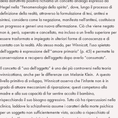
della distruttività positiva richiama un concetto analogo espresso da
Hegel nella “Fenomenologia dello spirito”, dove, lungo il processo di
definizione della realtà, attraverso la formulazione di tesi, antitesi e
sintesi, considera come la negazione, manifesta nell’antitesi, costituisca
un progresso e generi una nuova affermazione. Ciò che viene negato
non è, però, superato e cancellato, ma incluso a un livello superiore per
essere trasformato e impiegato in ulteriori forme di conoscenza e di
contatto con la realtà. Allo stesso modo, per Winnicott, l’uso spietato
dell’oggetto è espressione dell’“amore primario” (p. 45) e permette la
conservazione e recupero dell’oggetto dopo averlo “consumato”.
Il concetto di “uso dell’oggetto” è uno dei più controversi nella teoria
winnicottiana, anche per le differenze con Melanie Klein. A questo
livello primitivo di sviluppo, Winnicott osserva che l’infante non è in
grado di attuare meccanismi di riparazione; questi competono alla
madre e alla sua capacità di far sentire accolto il bambino,
rispecchiando il suo bisogno aggressivo. Tutto ciò ha ripercussioni nella
clinica, laddove la schizofrenia assume i caratteri della morte psichica
per un soggetto non sufficientemente visto, accolto o rispecchiato al