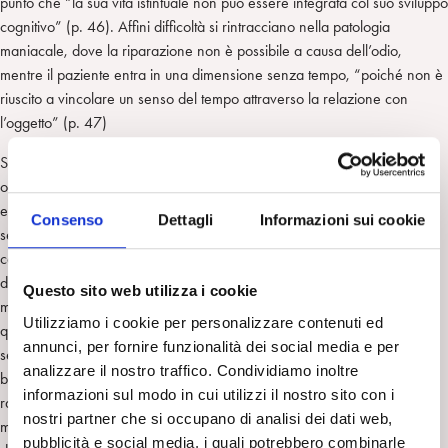
punto che “la sua vita istintuale non può essere integrata col suo sviluppo
cognitivo” (p. 46). Affini difficoltà si rintracciano nella patologia
maniacale, dove la riparazione non è possibile a causa dell’odio,
mentre il paziente entra in una dimensione senza tempo, “poiché non è
riuscito a vincolare un senso del tempo attraverso la relazione con
l’oggetto” (p. 47)
Su questa linea, è possibile esplorare la differenza esistente fra “madre
oggetto” e “madre ambiente”: la prima “è il bersaglio dell’esperienza
eccitata sostenuta dalla tensione istintuale allo stato grezzo”, mentre la
Consenso
Dettagli
Informazioni sui cookie
seconda “riceve tutto quanto è definito come affetto e come sentire
condivisibile” (p. 97). Di fatto, l’uso dell’oggetto presuppone l’esistenza
di una scissione tra le due funzioni materne: scissione che è la stessa
Questo sito web utilizza i cookie
madre a mantenere. La scissione individuata da Winnicott differisce da
Utilizziamo i cookie per personalizzare contenuti ed
quella kleiniana, nella quale è, invece, il bambino a creare una
annunci, per fornire funzionalità dei social media e per
separazione tra oggetti buoni e cattivi; dopo aver idealizzato il seno
analizzare il nostro traffico. Condividiamo inoltre
buono e averlo protetto dagli attacchi distruttivi del seno cattivo, l’infante
informazioni sul modo in cui utilizzi il nostro sito con i
raggiunge la posizione depressiva, in cui i due oggetti devono
nostri partner che si occupano di analisi dei dati web,
mescolarsi per diventare reali internamente. “Winnicott non
pubblicità e social media, i quali potrebbero combinarle