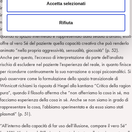
degli oggetti reali). Va sottolineato come proprio la qualità dello spazio
s
Accetta selezionati
intermedio sia all’origine esclusiva degli aspetti transizionali che
e
investono i fenomeni e gli oggetti, rappresentando “il primo possesso
n
non me”; la loro consistenza è di non poter essere il soggetto e di non
Rifiuta
s
incarnare le caratteristiche della realtà esterna. Allo stesso modo,
o
quando lo spazio intermedio è rappresentato dalla seduta d’analisi, esso
offre al vero Sé del paziente quella capacità creativa che può renderlo
animato “nella propria aggressività, sensualità, giocosità” (p. 52).
Anche per questo, l’eccesso di interpretazione da parte dell’analista
rischia di escludere nel paziente l’esperienza del reale, in quanto finisce
per ricondurre continuamente la sua narrazione a scopi psicoanalitici. Si
può osservare come la formulazione dello spazio transizionale di
Winnicott richiami la risposta di Hegel alla kantiana “Critica della ragion
pura”, quando il filosofo afferma che “non afferriamo la cosa in sé, ma
facciamo esperienza della cosa in sé. Anche se non siamo in grado di
rappresentare la cosa, l’abbiamo sperimentata e da essa siamo stati
plasmati” (p. 51).
“All’interno della capacità di far uso dell’illusione, compare il vero Sé”