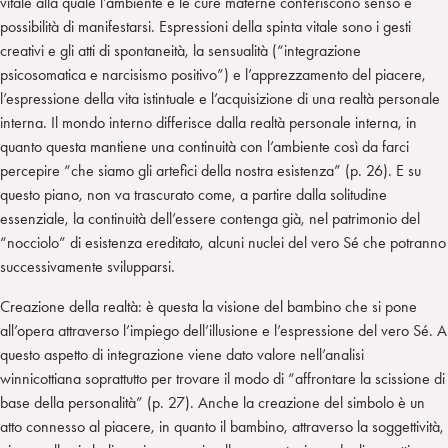
vitale alla quale l’ambiente e le cure materne conferiscono senso e
possibilità di manifestarsi. Espressioni della spinta vitale sono i gesti
creativi e gli atti di spontaneità, la sensualità (“integrazione
psicosomatica e narcisismo positivo”) e l’apprezzamento del piacere,
l’espressione della vita istintuale e l’acquisizione di una realtà personale
interna. Il mondo interno differisce dalla realtà personale interna, in
quanto questa mantiene una continuità con l’ambiente così da farci
percepire “che siamo gli artefici della nostra esistenza” (p. 26). E su
questo piano, non va trascurato come, a partire dalla solitudine
essenziale, la continuità dell’essere contenga già, nel patrimonio del
“nocciolo” di esistenza ereditato, alcuni nuclei del vero Sé che potranno
successivamente svilupparsi.
Creazione della realtà: è questa la visione del bambino che si pone
all’opera attraverso l’impiego dell’illusione e l’espressione del vero Sé. A
questo aspetto di integrazione viene dato valore nell’analisi
winnicottiana soprattutto per trovare il modo di “affrontare la scissione di
base della personalità” (p. 27). Anche la creazione del simbolo è un
atto connesso al piacere, in quanto il bambino, attraverso la soggettività,