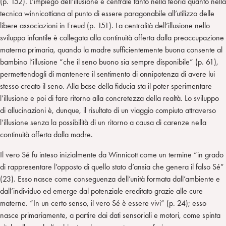
(p. 152). L’impiego dell’illusione è centrale tanto nella teoria quanto nella
tecnica winnicottiana al punto di essere paragonabile all’utilizzo delle
libere associazioni in Freud (p. 151). La centralità dell’illusione nello
sviluppo infantile è collegata alla continuità offerta dalla preoccupazione
materna primaria, quando la madre sufficientemente buona consente al
bambino l’illusione “che il seno buono sia sempre disponibile” (p. 61),
permettendogli di mantenere il sentimento di onnipotenza di avere lui
stesso creato il seno. Alla base della fiducia sta il poter sperimentare
l’illusione e poi di fare ritorno alla concretezza della realtà. Lo sviluppo
di allucinazioni è, dunque, il risultato di un viaggio compiuto attraverso
l’illusione senza la possibilità di un ritorno a causa di carenze nella
continuità offerta dalla madre.
Il vero Sé fu inteso inizialmente da Winnicott come un termine “in grado
di rappresentare l’opposto di quello stato d’ansia che genera il falso Sé”
(23). Esso nasce come conseguenza dell’unità formata dall’ambiente e
dall’individuo ed emerge dal potenziale ereditato grazie alle cure
materne. “In un certo senso, il vero Sé è essere vivi” (p. 24); esso
nasce primariamente, a partire dai dati sensoriali e motori, come spinta