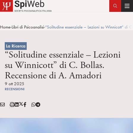
T
o
g
Home
Libri di Psicoanalisi
“Solitudine essenziale – Lezioni su Winnicott” di C
>
>
g
l
e
La Ricerca
n
“Solitudine essenziale – Lezioni
a
su Winnicott” di C. Bollas.
v
Recensione di A. Amadori
i
g
9 ott 2025
a
RECENSIONI
t
i
E
S
L
X
F
T
Condividi:
o
M
t
i
/
B
e
n
A
a
n
T
l
I
m
k
w
e
L
p
e
i
g