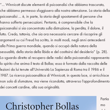
“… Winnicott discute elementi di psicoanalisi che abbiamo trascurato,
che abbiamo permesso sfuggissero alla nostra attenzione. La storia della
psicoanalisi … è, in parte, la storia degli spostamenti di persone che
hanno sofferto persecuzioni. Pertanto, è comprensibile che la
psicoanalisi si sia concentrata sulla distruzione, la perdita, il dolore, il
lutto. Credo, tuttavia, che sia ora necessario cercare di riscoprire gli
argomenti su cui Freud ha scritto, in molti modi, negli anni antecedenti
alla Prima guerra mondiale, quando si occupò della natura della
sessualità, della storia della libido e del costituirsi del desiderio” (p. 28).
Lo sguardo diretto al recupero delle radici della psicoanalisi rappresenta
lo spirito che anima il testo di Bollas; esso è formato dalla raccolta delle
lezioni da lui tenute all’Università La Sapienza di Roma tra il 1986 e il
1987. La ricerca psicoanalitica di Winnicott, in questa luce, si arricchisce
non solo di sfumature, ma viene ricondotta, attraverso l’approfondimento
dei concetti cardine, alla sua originalità.
Partia
mo