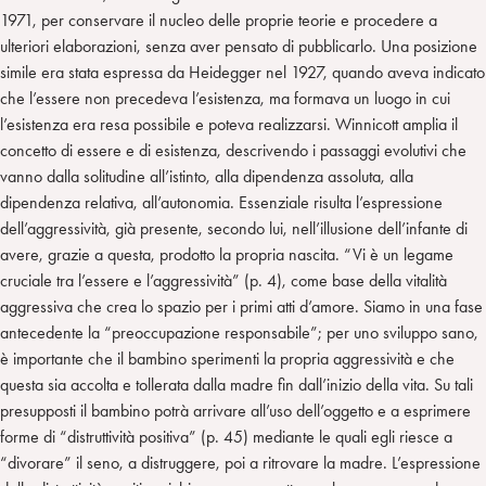
1971, per conservare il nucleo delle proprie teorie e procedere a
ulteriori elaborazioni, senza aver pensato di pubblicarlo. Una posizione
simile era stata espressa da Heidegger nel 1927, quando aveva indicato
che l’essere non precedeva l’esistenza, ma formava un luogo in cui
l’esistenza era resa possibile e poteva realizzarsi. Winnicott amplia il
concetto di essere e di esistenza, descrivendo i passaggi evolutivi che
vanno dalla solitudine all’istinto, alla dipendenza assoluta, alla
dipendenza relativa, all’autonomia. Essenziale risulta l’espressione
dell’aggressività, già presente, secondo lui, nell’illusione dell’infante di
avere, grazie a questa, prodotto la propria nascita. “Vi è un legame
cruciale tra l’essere e l’aggressività” (p. 4), come base della vitalità
aggressiva che crea lo spazio per i primi atti d’amore. Siamo in una fase
antecedente la “preoccupazione responsabile”; per uno sviluppo sano,
è importante che il bambino sperimenti la propria aggressività e che
questa sia accolta e tollerata dalla madre fin dall’inizio della vita. Su tali
presupposti il bambino potrà arrivare all’uso dell’oggetto e a esprimere
forme di “distruttività positiva” (p. 45) mediante le quali egli riesce a
“divorare” il seno, a distruggere, poi a ritrovare la madre. L’espressione