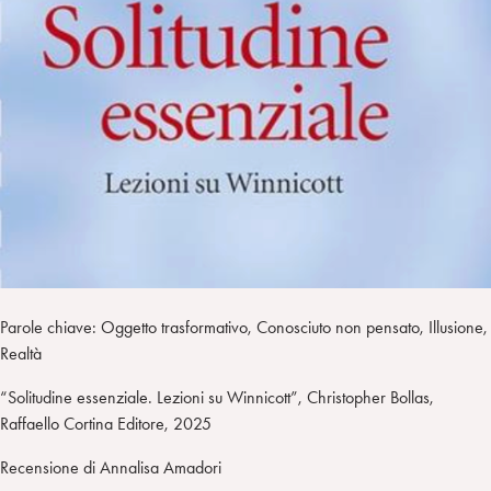
a
d
t
r
i
t
a
n
e
m
r
Parole chiave: Oggetto trasformativo, Conosciuto non pensato, Illusione,
Realtà
“Solitudine essenziale. Lezioni su Winnicott”, Christopher Bollas,
Raffaello Cortina Editore, 2025
Recensione di Annalisa Amadori