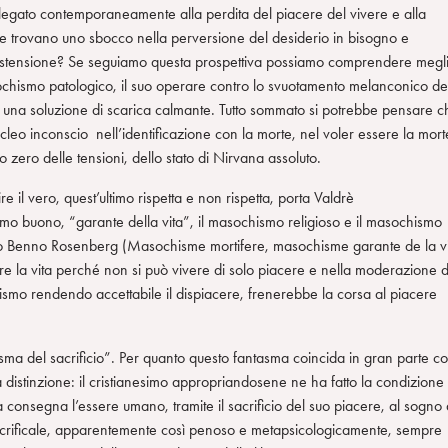
 legato contemporaneamente alla perdita del piacere del vivere e alla
he trovano uno sbocco nella perversione del desiderio in bisogno e
e distensione? Se seguiamo questa prospettiva possiamo comprendere megl
asochismo patologico, il suo operare contro lo svuotamento melanconico de
na soluzione di scarica calmante. Tutto sommato si potrebbe pensare c
cleo inconscio nell’identificazione con la morte, nel voler essere la mort
o zero delle tensioni, dello stato di Nirvana assoluto.
e il vero, quest’ultimo rispetta e non rispetta, porta Valdrè
smo buono, “garante della vita”, il masochismo religioso e il masochismo
co Benno Rosenberg (Masochisme mortifere, masochisme garante de la v
 la vita perché non si può vivere di solo piacere e nella moderazione d
ismo rendendo accettabile il dispiacere, frenerebbe la corsa al piacere
asma del sacrificio”. Per quanto questo fantasma coincida in gran parte c
va distinzione: il cristianesimo appropriandosene ne ha fatto la condizione
ra consegna l’essere umano, tramite il sacrificio del suo piacere, al sogno 
ma sacrificale, apparentemente così penoso e metapsicologicamente, sempre