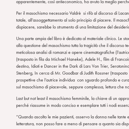
apparentemente, così antieconomico, ha avuto la meglio perché c
Per il masochismo necessario Valdrè si rifà al discorso di Lacan
totale, all’assoggettamento al solo principio di piacere. Il ma
dispiacere, sarebbe lo strumento di una limitazione del desider
Una parte ampia del libro è dedicata al materiale clinico. Le st
alla questione del masochismo tutta la tragicità che il discorso t
meticolosa analisi di romanzi e opere cinematografiche (l’autrice
(trasposto in fila da Michael Haneke), Adele H., film di Francois 
destino, Idioti e Dancer in the Dark di Lars Von Trier, Seroton
Stenberg, In cerca di Mr. Goodbar di Judith Rossner (trasposto in 
prospettive che l’autrice individua con sguardo profondo e cura, 
sul masochismo di piacevole, seppure complessa, lettura che non
Last but not least il masochismo femminile, la chiave di un app
perché riassume in modo conciso e esemplare tutti i nodi essenzi
“Quando ascolto le mie pazienti, osservo la donna nelle tante e
letteratura, non posso fare a meno di pensare a quanto sia disp