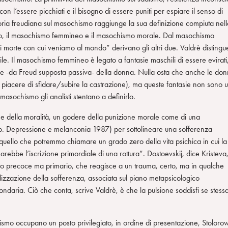
n l’essere picchiati e il bisogno di essere puniti per espiare il senso di
ia freudiana sul masochismo raggiunge la sua definizione compiuta nell
geno, il masochismo femmineo e il masochismo morale. Dal masochismo
i morte con cui veniamo al mondo” derivano gli altri due. Valdrè distingu
. Il masochismo femmineo è legato a fantasie maschili di essere evirati
izione -da Freud supposta passiva- della donna. Nulla osta che anche le do
il piacere di sfidare/subire la castrazione), ma queste fantasie non sono 
 masochismo gli analisti stentano a definirlo.
ne della moralità, un godere della punizione morale come di una
ero. Depressione e melanconia 1987) per sottolineare una sofferenza
u quello che potremmo chiamare un grado zero della vita psichica in cui la
ebbe l’iscrizione primordiale di una rottura”. Dostoevskij, dice Kristeva
tto precoce ma primario, che reagisce a un trauma, certo, ma in qualche
izzazione della sofferenza, associata sul piano metapsicologico
ndaria. Ciò che conta, scrive Valdrè, è che la pulsione soddisfi se stess
ismo occupano un posto privilegiato, in ordine di presentazione, Stoloro