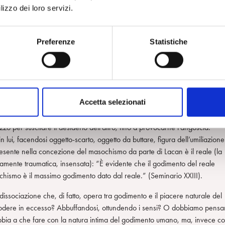
lizzo dei loro servizi.
rché Lacan è tra i teorici più acuti dell’alienazione e del “lato oscuro”
ietà e competenza. La teoria di Lacan ha il suo limite nella non chiara
e è efficace nella definizione del “masochismo di morte”, non lo è
Preferenze
Statistiche
 dei due pilastri del discorso di Valdrè, quello sui qui poggia la funzione
one del masochismo sono il godimento o godimento mortale, mortifero (la
etto. Secondo l’accurata descrizione del suo pensiero nel libro, Lacan
Accetta selezionati
cere estremo che confina con la morte, forse, più precisamente eccesso d
l’altro, oggetto di una relazione: il masochista esiste solo nel suo bisogn
ezzo per suscitare il desiderio dell’altro, fino a provocarne l’angoscia.
in lui, facendosi oggetto-scarto, oggetto da buttare, figura dell’umiliazione
resente nella concezione del masochismo da parte di Lacan è il reale (la
ramente traumatica, insensata): “È evidente che il godimento del reale
hismo è il massimo godimento dato dal reale.” (Seminario XXIII).
issociazione che, di fatto, opera tra godimento e il piacere naturale del
ro godere in eccesso? Abbuffandosi, ottundendo i sensi? O dobbiamo pensa
on abbia a che fare con la natura intima del godimento umano, ma, invece c