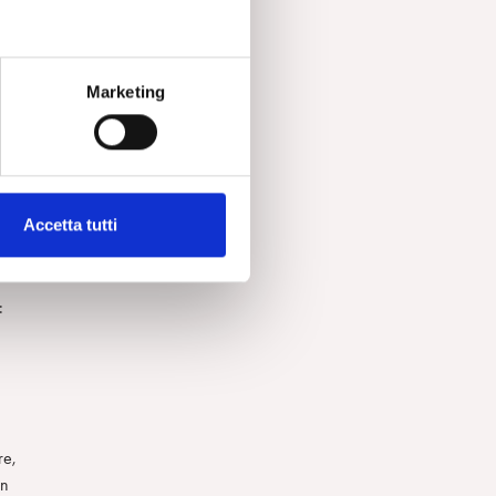
Marketing
Accetta tutti
i
o
:
re,
on