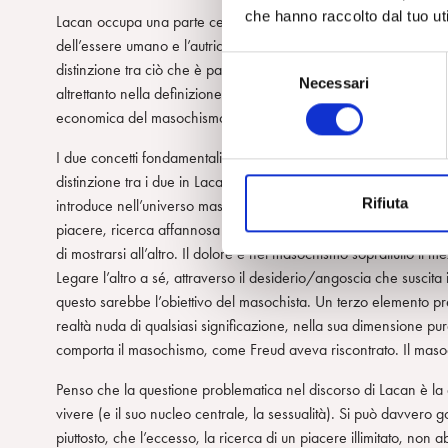
che hanno raccolto dal tuo uti
Lacan occupa una parte centrale nel libro. Questo è un merito, pe
dell’essere umano e l’autrice usa il suo pensiero con grande ser
S
distinzione tra ciò che è patologico e ciò che è naturale. Mentr
Necessari
e
altrettanto nella definizione del “masochismo di vita”, il secondo
l
economica del masochismo.
e
I due concetti fondamentali di Lacan funzionali alla comprensi
z
distinzione tra i due in Lacan non è ben definita) e il farsi ogg
i
Rifiuta
introduce nell’universo masochistico accanto al godimento -pia
o
piacere, ricerca affannosa e incontentabile di un più di piacere- 
n
di mostrarsi all’altro. Il dolore è nel masochismo soprattutto il m
e
Legare l’altro a sé, attraverso il desiderio/angoscia che suscita 
d
questo sarebbe l’obiettivo del masochista. Un terzo elemento p
e
realtà nuda di qualsiasi significazione, nella sua dimensione pu
l
comporta il masochismo, come Freud aveva riscontrato. Il masoc
c
o
Penso che la questione problematica nel discorso di Lacan è la d
n
vivere (e il suo nucleo centrale, la sessualità). Si può davve
s
piuttosto, che l’eccesso, la ricerca di un piacere illimitato, n
e