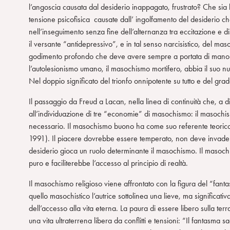
l’angoscia causata dal desiderio inappagato, frustrato? Che sia
n
tensione psicofisica causate dall’ ingolfamento del desiderio c
s
nell’inseguimento senza fine dell’alternanza tra eccitazione 
o
il versante “antidepressivo”, e in tal senso narcisistico, del m
godimento profondo che deve avere sempre a portata di mano u
l’autolesionismo umano, il masochismo mortifero, abbia il suo nu
Nel doppio significato del trionfo onnipotente su tutto e del grad
Il passaggio da Freud a Lacan, nella linea di continuità che, a dir
all’individuazione di tre “economie” di masochismo: il masochi
necessario. Il masochismo buono ha come suo referente teori
1991). Il piacere dovrebbe essere temperato, non deve invadere
desiderio gioca un ruolo determinante il masochismo. Il masoch
puro e faciliterebbe l’accesso al principio di realtà.
Il masochismo religioso viene affrontato con la figura del “fant
quello masochistico l’autrice sottolinea una lieve, ma significati
dell’accesso alla vita eterna. La paura di essere libero sulla ter
una vita ultraterrena libera da conflitti e tensioni: “Il fantas