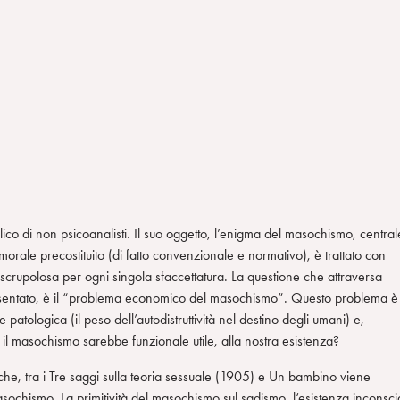
lico di non psicoanalisti. Il suo oggetto, l’enigma del masochismo, central
orale precostituito (di fatto convenzionale e normativo), è trattato con
scrupolosa per ogni singola sfaccettatura. La questione che attraversa
resentato, è il “problema economico del masochismo”. Questo problema è
patologica (il peso dell’autodistruttività nel destino degli umani) e,
o il masochismo sarebbe funzionale utile, alla nostra esistenza?
che, tra i Tre saggi sulla teoria sessuale (1905) e Un bambino viene
sochismo. La primitività del masochismo sul sadismo, l’esistenza inconsci