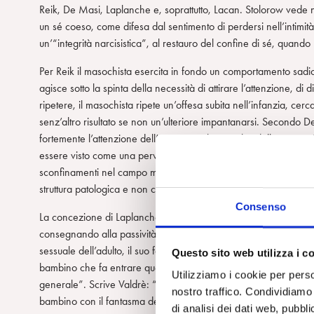
Reik, De Masi, Laplanche e, soprattutto, Lacan. Stolorow vede n
un sé coeso, come difesa dal sentimento di perdersi nell’intimità
un’“integrità narcisistica”, al restauro del confine di sé, quan
Per Reik il masochista esercita in fondo un comportamento sadico
agisce sotto la spinta della necessità di attirare l’attenzione, di 
ripetere, il masochista ripete un’offesa subita nell’infanzia, ce
senz’altro risultato se non un’ulteriore impantanarsi. Secondo D
fortemente l’attenzione dell’autrice per l’originalità della sua
essere visto come una perversione sessuale (sadomasochistica), c
sconfinamenti nel campo morale. La sessualizzazione, rigorosam
struttura patologica e non come difesa dall’angoscia, dal dolore 
Consenso
La concezione di Laplanche si iscrive all’interno della sua teori
consegnando alla passività l’iscrizione del soggetto all’esser
sessuale dell’adulto, il suo fantasma e non il suo ruolo reale, i
Questo sito web utilizza i c
bambino che fa entrare quest’ultimo nel campo della sessualità
Utilizziamo i cookie per perso
generale”. Scrive Valdrè: “L’esordio della vita è quindi per La
nostro traffico. Condividiamo 
bambino con il fantasma del sessuale adulto è sempre eccedent
di analisi dei dati web, pubbl