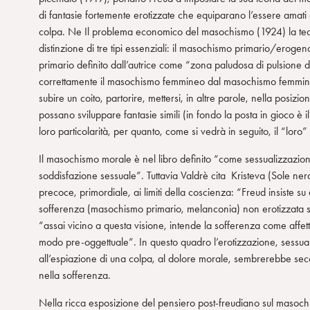
di fantasie fortemente erotizzate che equiparano l’essere amati co
colpa. Ne Il problema economico del masochismo (1924) la teor
distinzione di tre tipi essenziali: il masochismo primario/ero
primario definito dall’autrice come “zona paludosa di pulsione d
correttamente il masochismo femmineo dal masochismo femminile
subire un coito, partorire, mettersi, in altre parole, nella pos
possano sviluppare fantasie simili (in fondo la posta in gioco è 
loro particolarità, per quanto, come si vedrà in seguito, il “loro”
Il masochismo morale è nel libro definito “come sessualizzazio
soddisfazione sessuale”. Tuttavia Valdrè cita Kristeva (Sole n
precoce, primordiale, ai limiti della coscienza: “Freud insiste s
sofferenza (masochismo primario, melanconia) non erotizzata sar
“assai vicino a questa visione, intende la sofferenza come affe
modo pre-oggettuale”. In questo quadro l’erotizzazione, sessual
all’espiazione di una colpa, al dolore morale, sembrerebbe seco
nella sofferenza.
Nella ricca esposizione del pensiero post-freudiano sul masoch