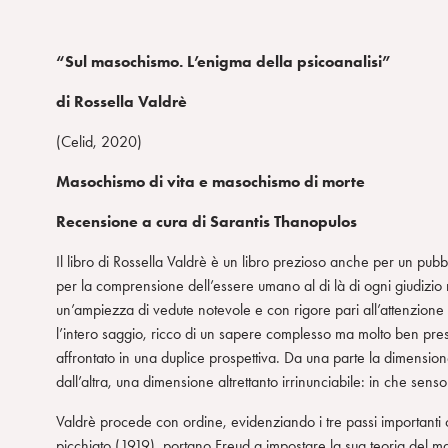
“Sul masochismo. L’enigma della psicoanalisi”
di Rossella Valdrè
(Celid, 2020)
Masochismo di vita e masochismo di morte
Recensione a cura di Sarantis Thanopulos
Il libro di Rossella Valdrè è un libro prezioso anche per un pubb
per la comprensione dell’essere umano al di là di ogni giudizio m
un’ampiezza di vedute notevole e con rigore pari all’attenzione 
l’intero saggio, ricco di un sapere complesso ma molto ben p
affrontato in una duplice prospettiva. Da una parte la dimensione 
dall’altra, una dimensione altrettanto irrinunciabile: in che sens
Valdrè procede con ordine, evidenziando i tre passi importanti 
picchiato (1919), portano Freud a impostare la sua teoria del ma