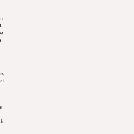
io
l
he
e.
ie,
el
on
di