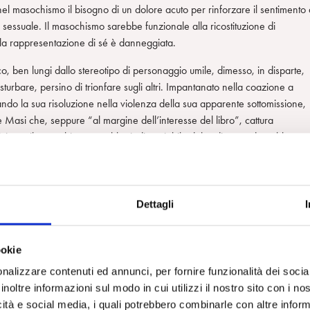
el masochismo il bisogno di un dolore acuto per rinforzare il sentimento 
 sessuale. Il masochismo sarebbe funzionale alla ricostituzione di
do la rappresentazione di sé è danneggiata.
, ben lungi dallo stereotipo di personaggio umile, dimesso, in disparte,
disturbare, persino di trionfare sugli altri. Impantanato nella coazione a
rcando la sua risoluzione nella violenza della sua apparente sottomissione,
e Masi che, seppure “al margine dell’interesse del libro”, cattura
 posizione, il masochismo sarebbe indissociabile dal sadismo e dovrebbe
ircoscritta nell’ambito della patologia della sessualità senza
ente distinta dallo sviluppo psicosessuale, è vista come elemento di
o dal crollo di sé.
Dettagli
a della “seduzione generalizzata” che assegna il primato all’altro,
e nel mondo e vede la vita originare dal masochismo erogeno: l’inconscio
ntrude il mondo psichico del bambino. L’asimmetria della coppia adulto-
ookie
 da una posizione passiva, sarebbe “la condizione antropologica
nalizzare contenuti ed annunci, per fornire funzionalità dei socia
planche, come per Freud, sempre intrinsecamente drammatico, l’incontro d
inoltre informazioni sul modo in cui utilizzi il nostro sito con i n
e, è sempre violento, è sempre un perturbante per la psiche.”
icità e social media, i quali potrebbero combinarle con altre inform