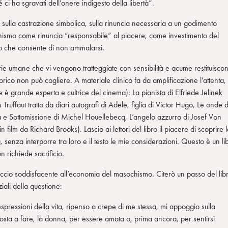
i ha sgravati dell’onere indigesto della libertà”.
 sulla castrazione simbolica, sulla rinuncia necessaria a un godimento
sochismo come rinuncia “responsabile” al piacere, come investimento del
io che consente di non ammalarsi.
orie umane che vi vengono tratteggiate con sensibilità e acume restituisco
eorico non può cogliere. A materiale clinico fa da amplificazione l’attenta,
 è grande esperta e cultrice del cinema): La pianista di Elfriede Jelinek
Truffaut tratto da diari autografi di Adele, figlia di Victor Hugo, Le onde 
ina e Sottomissione di Michel Houellebecq, L’angelo azzurro di Josef Von
film da Richard Brooks). Lascio ai lettori del libro il piacere di scoprire 
senza interporre tra loro e il testo le mie considerazioni. Questo è un li
 richiede sacrificio.
roccio soddisfacente all’economia del masochismo. Citerò un passo del lib
ali della questione:
spressioni della vita, ripenso a crepe di me stessa, mi appoggio sulla
osta a fare, la donna, per essere amata o, prima ancora, per sentirsi