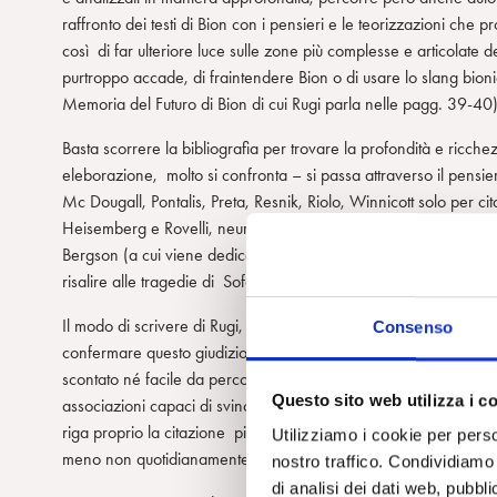
raffronto dei testi di Bion con i pensieri e le teorizzazioni che
così di far ulteriore luce sulle zone più complesse e articolate
purtroppo accade, di fraintendere Bion o di usare lo slang bioni
Memoria del Futuro di Bion di cui Rugi parla nelle pagg. 39-40)
Basta scorrere la bibliografia per trovare la profondità e ricche
eleborazione, molto si confronta – si passa attraverso il pensie
Mc Dougall, Pontalis, Preta, Resnik, Riolo, Winnicott solo per cit
Heisemberg e Rovelli, neuroscienziati come Libet, Lotto, sistemi
Bergson (a cui viene dedicata una intera parte), Wittgenstein f
risalire alle tragedie di Sofocle, Euripide…
Il modo di scrivere di Rugi, che viene definito nella prefazion
Consenso
confermare questo giudizio in quanto trattare di Bion non garant
scontato né facile da percorrere – a me appare molto simile ad 
Questo sito web utilizza i c
associazioni capaci di svincolarsi da elementi beta sempre pron
riga proprio la citazione più appropriata, particolare, adatta, 
Utilizziamo i cookie per perso
meno non quotidianamente, da noi psicoanalisti.
nostro traffico. Condividiamo 
di analisi dei dati web, pubbl