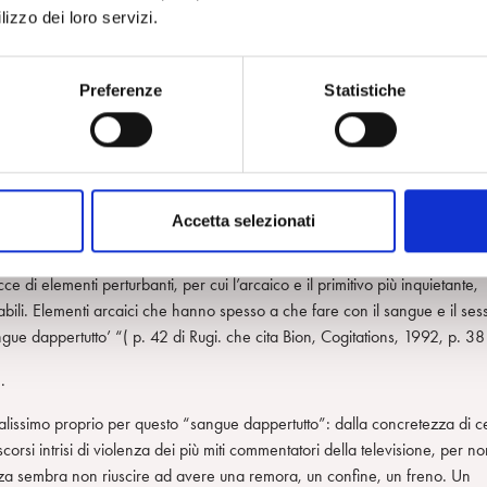
hiedersi chi sia questo o quell’ autore citato (confesso di aver
giracchiato
lizzo dei loro servizi.
ensieri nel tempo già esplorati con il piacere di trovare sempre nuove
Preferenze
Statistiche
 significative, insieme teorica ma anche molto pratica, molto capace di fa
cioè come due superfici che tendono a scivolare l’una nell’altra, in una
o e viceversa. […] per cui il conscio è anche espressione del pensiero
ion, l’aspetto che forse più sovverte le nostre certezze. Esso ci fa capire c
 una visione inconscia, che pesca non solo nel nostro passato, ma anche 
Accetta selezionati
, in cui l’individuo affonda in una dimensione gruppale arcaica, e perfin
 nostri comportamenti individuali e di gruppo. E questo tumulto può farsi
 di elementi perturbanti, per cui l’arcaico e il primitivo più inquietante,
ili. Elementi arcaici che hanno spesso a che fare con il sangue e il ses
gue dappertutto’ “( p. 42 di Rugi. che cita Bion, Cogitations, 1992, p. 38 
n
.
alissimo proprio per questo “sangue dappertutto”: dalla concretezza di ce
iscorsi intrisi di violenza dei più miti commentatori della televisione, per n
enza sembra non riuscire ad avere una remora, un confine, un freno. Un