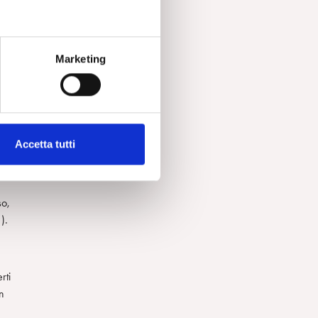
Marketing
rci
he
in
Accetta tutti
o
so,
).
rti
on