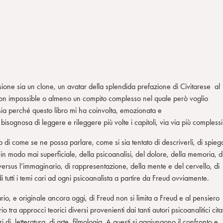
ione sia un clone, un avatar della splendida prefazione di Civitarese al
ion impossible o almeno un compito complesso nel quale però voglio
 sia perché questo libro mi ha coinvolta, emozionata e
ognosa di leggere e rileggere più volte i capitoli, via via più complessi
tto di come se ne possa parlare, come si sia tentato di descriverli, di spiega
modo mai superficiale, della psicoanalisi, del dolore, della memoria, d
 versus l’immaginario, di rappresentazione, della mente e del cervello, di
tutti i temi cari ad ogni psicoanalista a partire da Freud ovviamente.
rio, e originale ancora oggi, di Freud non si limita a Freud e al pensiero
io tra approcci teorici diversi provenienti dai tanti autori psicoanalitici citat
di letteratura, di arte, filmologia. A questi si aggiungono il confronto e