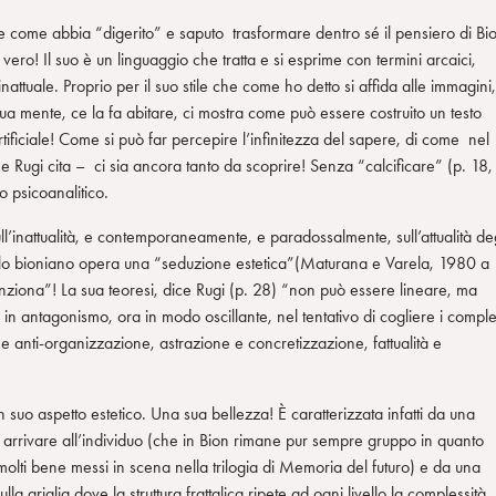
re come abbia “digerito” e saputo trasformare dentro sé il pensiero di Bi
ero! Il suo è un linguaggio che tratta e si esprime con termini arcaici,
inattuale. Proprio per il suo stile che come ho detto si affida alle immagini,
a sua mente, ce la fa abitare, ci mostra come può essere costruito un testo
rtificiale! Come si può far percepire l’infinitezza del sapere, di come nel
he Rugi cita – ci sia ancora tanto da scoprire! Senza “calcificare” (p. 18,
ro psicoanalitico.
ull’inattualità, e contemporaneamente, e paradossalmente, sull’attualità de
dello bioniano opera una “seduzione estetica”(Maturana e Varela, 1980 a
unziona”! La sua teoresi, dice Rugi (p. 28) “non può essere lineare, ma
in antagonismo, ora in modo oscillante, nel tentativo di cogliere i comple
 e anti-organizzazione, astrazione e concretizzazione, fattualità e
 suo aspetto estetico. Una sua bellezza! È caratterizzata infatti da una
arrivare all’individuo (che in Bion rimane pur sempre gruppo in quanto
molti bene messi in scena nella trilogia di Memoria del futuro) e da una
ulla griglia dove la struttura frattalica ripete ad ogni livello la complessità