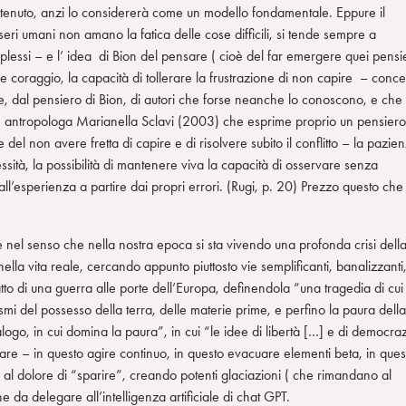
ontenuto, anzi lo considererà come un modello fondamentale. Eppure il
sseri umani non amano la fatica delle cose difficili, si tende sempre a
plessi – e l’ idea di Bion del pensare ( cioè del far emergere quei pensie
 coraggio, la capacità di tollerare la frustrazione di non capire – conce
te, dal pensiero di Bion, di autori che forse neanche lo conoscono, e che 
a e antropologa Marianella Sclavi (2003) che esprime proprio un pensiero
el non avere fretta di capire e di risolvere subito il conflitto – la pazie
lessità, la possibilità di mantenere viva la capacità di osservare senza
ll’esperienza a partire dai propri errori. (Rugi, p. 20) Prezzo questo che
le nel senso che nella nostra epoca si sta vivendo una profonda crisi dell
ella vita reale, cercando appunto piuttosto vie semplificanti, banalizzanti
atto di una guerra alle porte dell’Europa, definendola “una tragedia di cui
ntasmi del possesso della terra, delle materie prime, e perfino la paura della
ogo, in cui domina la paura”, in cui “le idee di libertà […] e di democra
e – in questo agire continuo, in questo evacuare elementi beta, in ques
l dolore di “sparire”, creando potenti glaciazioni ( che rimandano al
 da delegare all’intelligenza artificiale di chat GPT.