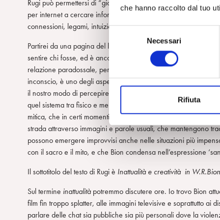
Rugi può permettersi di “giocare” con il lettore stimolandolo a c
che hanno raccolto dal tuo uti
per internet a cercare informazioni), oppure a riconoscersi in p
connessioni, legami, intuizioni.
S
Necessari
e
Partirei da una pagina del libro che mi è sembrata una delle più
l
sentire chi fosse, ed è ancora, Bion. “Conscio e inconscio sono 
e
relazione paradossale, per cui ciò che è interno diventa estern
z
inconscio, è uno degli aspetti più rivoluzionari della teoria di B
i
il nostro modo di percepire la realtà è sempre condizionato da
Rifiuta
o
quel sistema tra fisico e mentale, che Bion chiama proto-mentale
n
mitica, che in certi momenti può irrompere nel nostro agire e nei
e
strada attraverso immagini e parole usuali, che mantengono tracce
d
possono emergere improvvisi anche nelle situazioni più impensab
e
con il sacro e il mito, e che Bion condensa nell’espressione ‘san
l
Il sottotitolo del testo di Rugi è
Inattualità e creatività in W.R.Bio
c
o
Sul termine
inattualità
potremmo discutere ore. Io trovo Bion attu
n
film fin troppo splatter, alle immagini televisive e soprattutto ai d
s
parlare delle chat sia pubbliche sia più personali dove la viol
e