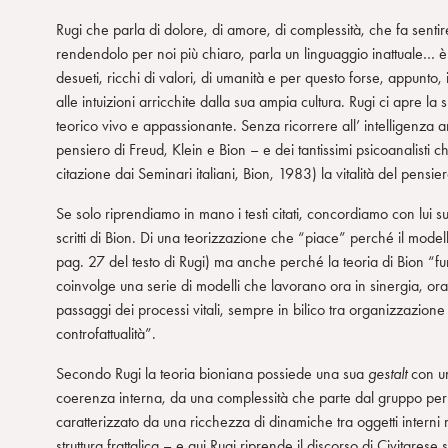
Rugi che parla di dolore, di amore, di complessità, che fa senti
rendendolo per noi più chiaro, parla un linguaggio inattuale… è v
desueti, ricchi di valori, di umanità e per questo forse, appunto, 
alle intuizioni arricchite dalla sua ampia cultura. Rugi ci apre l
teorico vivo e appassionante. Senza ricorrere all’ intelligenza a
pensiero di Freud, Klein e Bion – e dei tantissimi psicoanalisti c
citazione dai Seminari italiani, Bion, 1983) la vitalità del pensie
Se solo riprendiamo in mano i testi citati, concordiamo con lui s
scritti di Bion. Di una teorizzazione che “piace” perché il mo
pag. 27 del testo di Rugi) ma anche perché la teoria di Bion “f
coinvolge una serie di modelli che lavorano ora in sinergia, ora 
passaggi dei processi vitali, sempre in bilico tra organizzazione
controfattualità”.
Secondo Rugi la teoria bioniana possiede una sua
gestalt
con un
coerenza interna, da una complessità che parte dal gruppo per 
caratterizzato da una ricchezza di dinamiche tra oggetti interni 
struttura frattalica – e qui Rugi riprende il discorso di Civitarese s