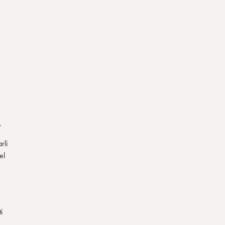
.
rli
el
i