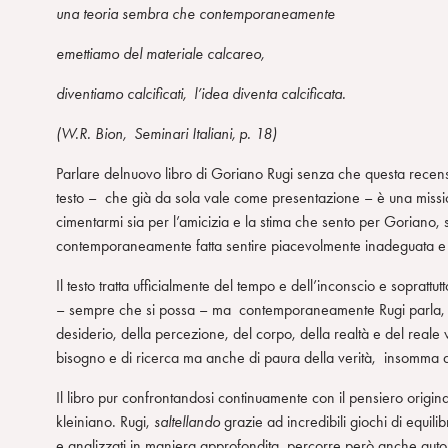
una teoria sembra che contemporaneamente
emettiamo del materiale calcareo,
diventiamo calcificati, l’idea diventa calcificata.
(W.R. Bion, Seminari Italiani, p. 18)
Parlare delnuovo libro di Goriano Rugi senza che questa recens
testo – che già da sola vale come presentazione – è una miss
cimentarmi sia per l’amicizia e la stima che sento per Goriano,
contemporaneamente fatta sentire piacevolmente inadeguata e bis
Il testo tratta ufficialmente del tempo e dell’inconscio e soprattu
– sempre che si possa – ma contemporaneamente Rugi parla, in 
desiderio, della percezione, del corpo, della realtà e del reale
bisogno e di ricerca ma anche di paura della verità, insomma di 
Il libro pur confrontandosi continuamente con il pensiero origina
kleiniano. Rugi,
saltellando
grazie ad incredibili giochi di equilibr
e analizzati in maniera approfondita, percorre però anche autori 