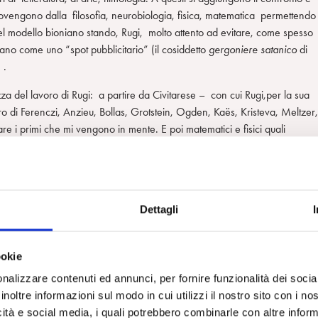
 provengono dalla filosofia, neurobiologia, fisica, matematica permettendo
 del modello bioniano stando, Rugi, molto attento ad evitare, come spesso
ano come uno “spot pubblicitario” (il cosiddetto
gergoniere satanico
di
 .
zza del lavoro di Rugi: a partire da Civitarese – con cui Rugi,per la sua
ro di Ferenczi, Anzieu, Bollas, Grotstein, Ogden, Kaës, Kristeva, Meltzer,
are i primi che mi vengono in mente. E poi matematici e fisici quali
ci relazionali come Bateson, filosofi da Heidegger a Žižek, da Kant,
ino a Morin, e poi poeti come Rilke per giungere a Sant’Agostino fino a
e da Civitarese “chiaro e scorrevole” (p.9) – e personalmente mi sento d
Dettagli
isce la chiarezza e la scorrevolezza: il suo pensiero infatti non è mai
un pensiero che si esprime attraverso libere associazioni. Libere
ookie
ti all’attacco e appunto veramente libere di trovare ed esprimere in ogni
senza remore di transitare in regioni non necessariamente frequentate, per
nalizzare contenuti ed annunci, per fornire funzionalità dei socia
inoltre informazioni sul modo in cui utilizzi il nostro sito con i n
icità e social media, i quali potrebbero combinarle con altre inform