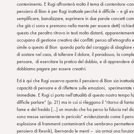
contenimento. E Rugi affronterà molto il tema di contenitore-c
n
pensiero di Bion è per Rugi
inattuale
perché è difficile – e gli e
s
semplificare, banalizzare, esprimere in due parole concetti com
o
che già ci sono e premono nella mente per essere detti) richiede
questo che peraltro ritrovo in testi molto distanti, apparentemen
occupano di gestione creativa dei conflitti: penso all’etnograf
simile a questo di Bion quando parla del coraggio di sbagliare e d
di sostare nel caos, di tollerare il dolore, il paradosso, la comp
pensare, di esercitare la pratica del dubbio, e di apprendere da
dobbiamo pagare per essere
creativi
.
Ed è qui che Rugi osserva quanto il pensiero di Bion sia inattua
capacità di pensare e di riflettere sulle emozioni, sperimentate n
immediate. E Rugi ci porta nell’attualità di questo nostro tempo f
difficile parlare” (p. 21) ma in cui si rileggono il “ritorno di fa
fame e del freddo […] un mondo che ha perso la fiducia nel dial
sono messe seriamente in pericolo” evidenziando come il pensar
esplosione di frammenti contaminanti che sembrano permettere a
pensiero di Resnik), ibernando le menti – sia ormai una funzione