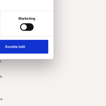
Marketing
).
e
Accetta tutti
a
e,
he