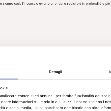
e stanno così, l’inconscio umano affonda le radici più in profondità e più
hings
parte dai primordi della vita, per concludersi con le forme più
ella cultura. Come leggere il libro? Non come l’ennesimo prodotto delle
Dettagli
ce nell’introduzione: noi umani siamo dei cantastorie e amiamo raccontar
e, a creare, a generare cultura, in uno sforzo continuo di fronteggiare i
, in prima fila, è occupato dai sentimenti.
ookie
 termine
strange
. «Strano», infatti, è il termine usato riflettendo sulla
nalizzare contenuti ed annunci, per fornire funzionalità dei socia
o semplice come è il batterio. «Strano» a sua volta appare come una sola
inoltre informazioni sul modo in cui utilizzi il nostro sito con i n
sia in termini semplici che complessi. Se questa, l’omeostasi, viene
icità e social media, i quali potrebbero combinarle con altre inform