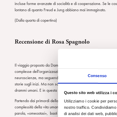
incluse forme avanzate di socialità e di cooperazione. Se le cos
lontano di quanto Freud e Jung abbiano mai immaginato.
(Dalla quarta di copertina)
Recensione di Rosa Spagnolo
Il viaggio proposto da Damasio nel libro
The strange order of t
complesse dell’organizzazione sociale legate alla produzione d
Consenso
neuroscienze, ma seguendo l’indicazione che l’Autore ci fornis
storie sugli inizi. Ma non solo sugli inizi. Continuiamo a produrr
drammi umani. E in questa continua produzione un ruolo rilevante
Questo sito web utilizza i c
Partendo dai primordi della vita, Damasio si fa sorprendere dal
Utilizziamo i cookie per perso
complessità della vita umana, evolutasi a partire da un element
nostro traffico. Condividiamo 
parola, «omeostasi», basti per designare lo sviluppo della vita, 
di analisi dei dati web, pubbl