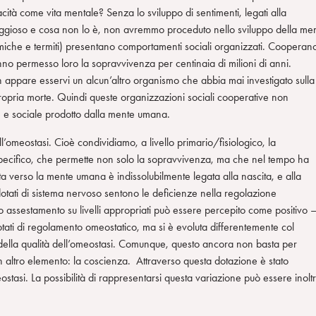
ità come vita mentale? Senza lo sviluppo di sentimenti, legati alla
aggioso e cosa non lo è, non avremmo proceduto nello sviluppo della me
rmiche e termiti) presentano comportamenti sociali organizzati. Cooperan
nno permesso loro la sopravvivenza per centinaia di milioni di anni.
n appare esservi un alcun’altro organismo che abbia mai investigato sulla
ropria morte. Quindi queste organizzazioni sociali cooperative non
e e sociale prodotto dalla mente umana.
l’omeostasi. Cioè condividiamo, a livello primario/fisiologico, la
ecifico, che permette non solo la sopravvivenza, ma che nel tempo ha
ziata verso la mente umana è indissolubilmente legata alla nascita, e alla
otati di sistema nervoso sentono le deficienze nella regolazione
o assestamento su livelli appropriati può essere percepito come positivo 
 dotati di regolamento omeostatico, ma si è evoluta differentemente col
 della qualità dell’omeostasi. Comunque, questo ancora non basta per
 altro elemento: la coscienza. Attraverso questa dotazione è stato
ostasi. La possibilità di rappresentarsi questa variazione può essere inolt