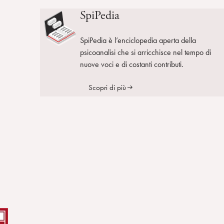
SpiPedia
SpiPedia è l’enciclopedia aperta della
psicoanalisi che si arricchisce nel tempo di
nuove voci e di costanti contributi.
Scopri di più