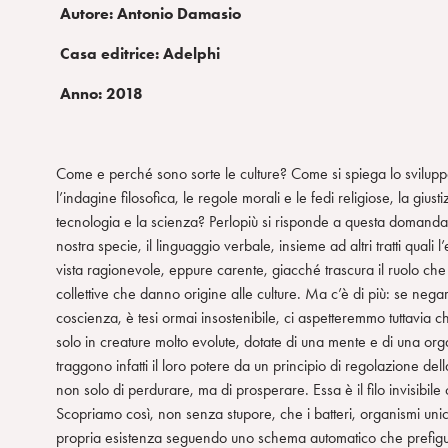
Autore: Antonio Damasio
Casa editrice: Adelphi
Anno: 2018
Come e perché sono sorte le culture? Come si spiega lo sviluppo d
l’indagine filosofica, le regole morali e le fedi religiose, la giust
tecnologia e la scienza? Perlopiù si risponde a questa domanda 
nostra specie, il linguaggio verbale, insieme ad altri tratti quali
vista ragionevole, eppure carente, giacché trascura il ruolo che 
collettive che danno origine alle culture. Ma c’è di più: se negar
coscienza, è tesi ormai insostenibile, ci aspetteremmo tuttavia che
solo in creature molto evolute, dotate di una mente e di una org
traggono infatti il loro potere da un principio di regolazione del
non solo di perdurare, ma di prosperare. Essa è il filo invisibile
Scopriamo così, non senza stupore, che i batteri, organismi unicel
propria esistenza seguendo uno schema automatico che prefigura