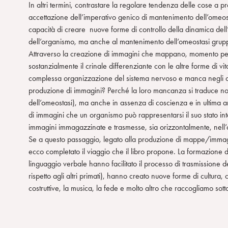
In altri termini, contrastare la regolare tendenza delle cose a pro
accettazione dell’imperativo genico di mantenimento dell’omeos
capacità di creare nuove forme di controllo della dinamica dell’
dell’organismo, ma anche al mantenimento dell’omeostasi gruppal
Attraverso la creazione di immagini che mappano, momento per 
sostanzialmente il crinale differenziante con le altre forme di 
complessa organizzazione del sistema nervoso e manca negli org
produzione di immagini? Perché la loro mancanza si traduce no
dell’omeostasi), ma anche in assenza di coscienza e in ultima ana
di immagini che un organismo può rappresentarsi il suo stato inte
immagini immagazzinate e trasmesse, sia orizzontalmente, nell’
Se a questo passaggio, legato alla produzione di mappe/immagin
ecco completato il viaggio che il libro propone. La formazione d
linguaggio verbale hanno facilitato il processo di trasmissione 
rispetto agli altri primati), hanno creato nuove forme di cultura, 
costruttive, la musica, la fede e molto altro che raccogliamo so