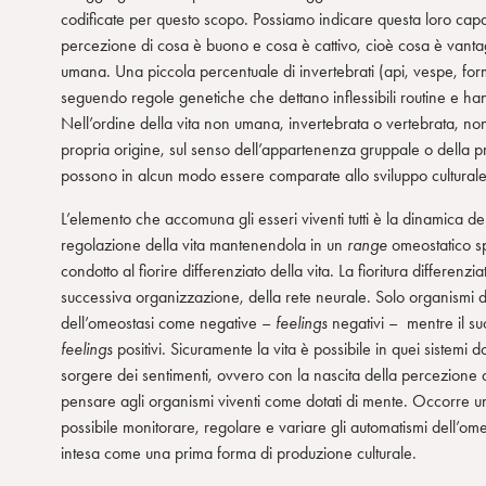
codificate per questo scopo. Possiamo indicare questa loro capac
n
percezione di cosa è buono e cosa è cattivo, cioè cosa è vant
s
umana. Una piccola percentuale di invertebrati (api, vespe, fo
o
seguendo regole genetiche che dettano inflessibili routine e ha
Nell’ordine della vita non umana, invertebrata o vertebrata, no
propria origine, sul senso dell’appartenenza gruppale o della p
possono in alcun modo essere comparate allo sviluppo cultural
L’elemento che accomuna gli esseri viventi tutti è la dinamica del
regolazione della vita mantenendola in un
range
omeostatico sp
condotto al fiorire differenziato della vita. La fioritura differen
successiva organizzazione, della rete neurale. Solo organismi d
dell’omeostasi come negative –
feelings
negativi – mentre il su
feelings
positivi. Sicuramente la vita è possibile in quei sistemi
sorgere dei sentimenti, ovvero con la nascita della percezione
pensare agli organismi viventi come dotati di mente. Occorre un
possibile monitorare, regolare e variare gli automatismi dell’ome
intesa come una prima forma di produzione culturale.