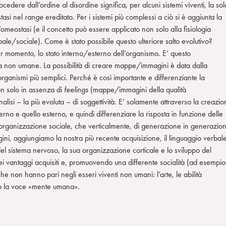
cedere dall’ordine al disordine significa, per alcuni sistemi viventi, la sol
tasi nel
range
ereditato. Per i sistemi più complessi a ciò si è aggiunta la
omeostasi (e il concetto può essere applicato non solo alla fisiologia
e/sociale). Come è stato possibile questo ulteriore salto evolutivo?
momento, lo stato interno/esterno dell’organismo. E’ questo
vita non umane. La possibilità di creare mappe/immagini è data dalla
anismi più semplici. Perché è così importante e differenziante la
n solo in assenza di
feelings
(mappe/immagini della qualità
lisi – la più evoluta – di soggettività. E’ solamente attraverso la creazio
rno e quello esterno, e quindi differenziare la risposta in funzione delle
organizzazione sociale, che verticalmente, di generazione in generazio
i, aggiungiamo la nostra più recente acquisizione, il linguaggio verbale
el sistema nervoso, la sua organizzazione corticale e lo sviluppo del
dei vantaggi acquisiti e, promuovendo una differente socialità (ad esempio
che non hanno pari negli esseri viventi non umani: l’arte, le abilità
tto la voce «mente umana».