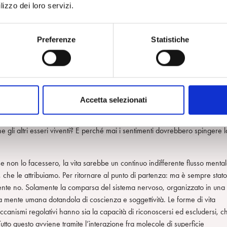
gs
, ecco la creazione, nel corso dei millenni, di un indissolubile legame
lizzo dei loro servizi.
lla civilizzazione. Lo strano ordine delle cose è questo. La complessità
ssa l’umana esistenza.
Preferenze
Statistiche
contrati nell’ultimo libro di Damasio,
Il Sé viene alla mente
(Adelphi, 2012
tutto, e forse soprattutto, la sequenza omeostasi,
feelings
, coscienza e
 e di generatività di cultura e socialità. I sentimenti vi contribuiscono
cia e il fallimento degli strumenti usati e partecipando nella negoziazion
Accetta selezionati
isposta nella terza parte: «The cultural mind at work». Questa sequenza è
gli altri esseri viventi? E perché mai i sentimenti dovrebbero spingere l
non lo facessero, la vita sarebbe un continuo indifferente flusso mental
, che le attribuiamo. Per ritornare al punto di partenza: ma è sempre stato
lmente no. Solamente la comparsa del sistema nervoso, organizzato in una
a mente umana dotandola di coscienza e soggettività. Le forme di vita
canismi regolativi hanno sia la capacità di riconoscersi ed escludersi, c
tto questo avviene tramite l’interazione fra molecole di superficie