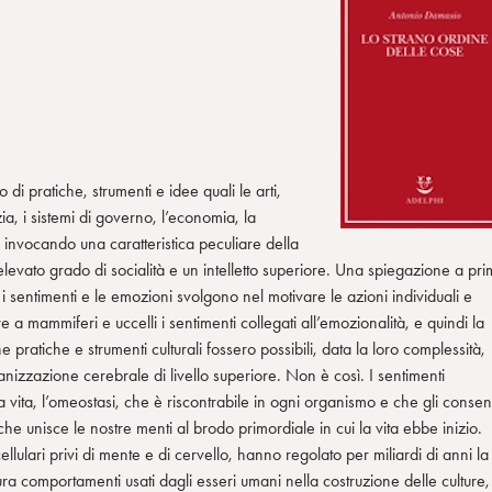
i pratiche, strumenti e idee quali le arti,
izia, i sistemi di governo, l’economia, la
invocando una caratteristica peculiare della
 l’elevato grado di socialità e un intelletto superiore. Una spiegazione a pr
i sentimenti e le emozioni svolgono nel motivare le azioni individuali e
e a mammiferi e uccelli i sentimenti collegati all’emozionalità, e quindi la
 pratiche e strumenti culturali fossero possibili, data la loro complessità,
anizzazione cerebrale di livello superiore. Non è così. I sentimenti
la vita, l’omeostasi, che è riscontrabile in ogni organismo e che gli consen
 che unisce le nostre menti al brodo primordiale in cui la vita ebbe inizio.
lulari privi di mente e di cervello, hanno regolato per miliardi di anni la
 comportamenti usati dagli esseri umani nella costruzione delle culture,