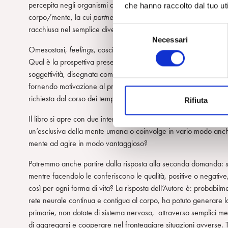
percepita negli organismi dotati di sistema nervoso come
feelin
che hanno raccolto dal tuo uti
corpo/mente, la cui
partnership
ha dato origine alla cultura e a
racchiusa nel semplice divenire delle cose che rendono comple
S
Necessari
e
Omesostasi,
feelings
, coscienza e soggettività li avevamo già in
l
Qual è la prospettiva presentata in questo nuovo lavoro? Innanzi
e
soggettività, disegnata come un gradiente crescente di complessità
z
fornendo motivazione al processo culturale, monitorando l’effica
i
richiesta dal corso dei tempi.
Rifiuta
o
n
Il libro si apre con due interrogativi di fondo, che troveranno r
e
un’esclusiva della mente umana o coinvolge in vario modo anche 
d
mente ad agire in modo vantaggioso?
e
Potremmo anche partire dalla risposta alla seconda domanda: se 
l
mentre facendolo le conferiscono le qualità, positive o negative
c
così per ogni forma di vita? La risposta dell’Autore è: probabi
o
rete neurale continua e contigua al corpo, ha potuto generare l
n
primarie, non dotate di sistema nervoso, attraverso semplici mec
s
di aggregarsi e cooperare nel fronteggiare situazioni avverse. Tu
e