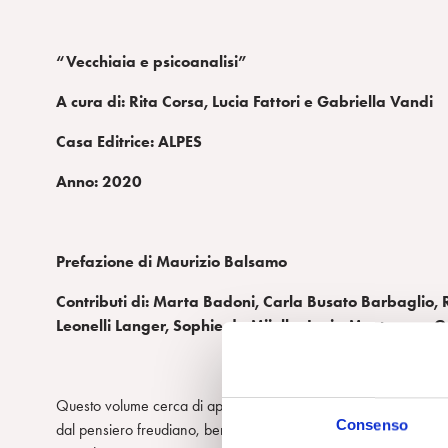
“Vecchiaia e psicoanalisi”
A cura di: Rita Corsa, Lucia Fattori e Gabriella Vandi
Casa Editrice: ALPES
Anno: 2020
Prefazione di Maurizio Balsamo
Contributi di: Marta Badoni, Carla Busato Barbaglio, Ri
Leonelli Langer, Sophie de Mijolla, Lucia Monterosa, 
Questo volume cerca di approfondire il tema della vecchiaia in un
Consenso
dal pensiero freudiano, benché si tratti di un periodo profondamen