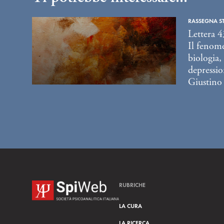
RASSEGNA S
Lettera 4
Il fenome
biologia, 
depressio
Giustino
RUBRICHE
LA CURA
LA RICERCA