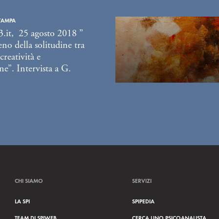
TAMPA
3.it, 25 agosto 2018 ”
no della solitudine tra
creatività e
ne”. Intervista a G.
CHI SIAMO
SERVIZI
LA SPI
SPIPEDIA
TEAM DI SPIWEB
CERCA UNO PSICOANALISTA