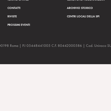
CONTATTI
ARCHIVIO STORICO
RIVISTE
CENTRI LOCALI DELLA SPI
PROSSIMI EVENTI
a, 48 00198 Roma | P.I 05448441005 C.F. 80442000586 | Cod. Univoco