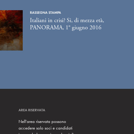
RASSEGNA STAMPA
Italiani in crisi? Si, di mezza età,
PANORAMA, 1° giugno 2016
AREA RISERVATA
Nell'area riservata possono
accedere solo soci e candidati