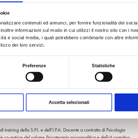
prepararsi all’oltre. La psicoanalisi può accompagnare e aiutare l’individu
o analitico in tarda età?
ookie
 indagare sul versante teorico e su quello clinico la dimensione e
nalizzare contenuti ed annunci, per fornire funzionalità dei socia
inoltre informazioni sul modo in cui utilizzi il nostro sito con i n
icità e social media, i quali potrebbero combinarle con altre inform
lizzo dei loro servizi.
Preferenze
Statistiche
ning della S.P.I. e dell’I.P.A., ha diretto servizi psichiatrici pubblici ed è
ersità Statale e Bicocca di Milano. Esperta di storia della psicoanalisi
e origini della psicoanalisi italiana
(Alpes, 2013) e
Vanda Shrenger
n epoca fascista
(Alpes, 2017). Della sua copiosa produzione saggistica si
ell’analista
(Kolbe, 2011),
Limite è Speranza. Lo psicoanalista ferito e i su
Accetta selezionati
ù
.
Psicoanalisi e violenza sulle donne
(con C. Barducci e B. Bessi; Magi,
Gabbriellini; Borla, 2012) e
Oggi, la Speranza? Una contraddizione dell
 training della S.P.I. e dell’I.P.A. Docente a contratto di Psicologia
, è co-autrice del volume
Psicoterapia psicoanalitica e deficit cogniti­vo