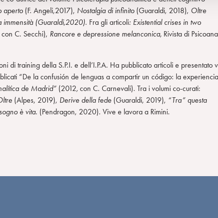
so aperto
(F. Angeli,2017),
Nostalgia di infinito
(Guaraldi, 2018),
Oltre
a immensità (Guaraldi,2020)
. Fra gli articoli
: Existential crises in two
, con C. Secchi),
Rancore e depressione melanconica,
Rivista di Psicoanal
 di training della S.P.I. e dell’I.P.A. Ha pubblicato articoli e presentato v
pubblicati “De la confusión de lenguas a compartir un código: la experienci
analítica de Madrid”
(2012
,
con C. Carnevali). Tra i volumi co-curati:
ltre
(Alpes, 2019),
Derive della fede
(Guaraldi, 2019),
“Tra” questa
 sogno è vita
. (Pendragon, 2020). Vive e lavora a Rimini.