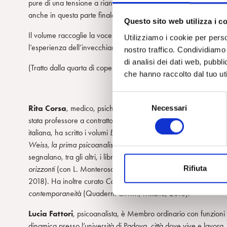
pure di una tensione a riannodare i fili della propria storia e a 
anche in questa parte finale della vita? È possibile un trattament
Questo sito web utilizza i c
Il volume raccoglie la voce di diversi psicoanalisti, impegnati a
Utilizziamo i cookie per perso
l’esperienza dell’invecchiamento nella contemporaneità.
nostro traffico. Condividiamo 
di analisi dei dati web, pubbl
(Tratto dalla quarta di copertina)
che hanno raccolto dal tuo uti
S
Necessari
Rita Corsa
, medico, psichiatra, psicoanalista con funzioni di trai
e
stata professore a contratto di Clinica Psichiatrica presso le Univ
l
italiana, ha scritto i volumi
Edoardo Weiss a Trieste con Freud. All
e
Weiss, la prima psicoanalista in Italia. La psicoanalisi a Roma i
z
segnalano, tra gli altri, i libri
Se la cura si ammala. La caducità d
i
Rifiuta
orizzonti
(con L. Monterosa; Alpes, 2015),
Vivere con Barbabl
o
2018). Ha inoltre curato
Corpo, generazioni e destino
(con G. 
n
contemporaneità
(Quaderni C.M.P., Milano, 2016).
e
d
Lucia Fattori
, psicoanalista, è Membro ordinario con funzioni di
e
dinamica presso l’università di Padova, città dove vive e lavora