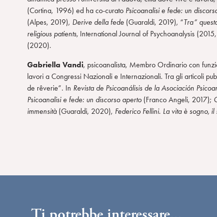
l
(Cortina, 1996) ed ha co-curato
Psicoanalisi e fede: un discor­
c
(Alpes, 2019),
Derive della fede
(Guaraldi, 2019), “
Tra” quest
o
religious patients,
In­ternational Journal of Psychoanalysis (2015
n
(2020).
s
e
Gabriella Vandi
, psicoanalista, Membro Ordinario con funzioni
n
lavori a Con­gressi Nazionali e Internazionali. Tra gli articoli 
s
de rêverie”. In
Revista de Psicoanálisis de la Asociación Psico­
o
Psicoanalisi e fede: un discorso aperto
(Franco Angeli, 2017);
O
immensità
(Guaraldi, 2020),
Federico Fellini. La vita è sogno, il
Ti potrebbe interessare...