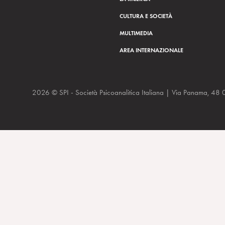
CULTURA E SOCIETÀ
MULTIMEDIA
AREA INTERNAZIONALE
2026 © SPI - Società Psicoanalitica Italiana | Via Panam
“Vecchiaia e psicoanalisi” di R. Corsa, L. Fattori e G. Vandi