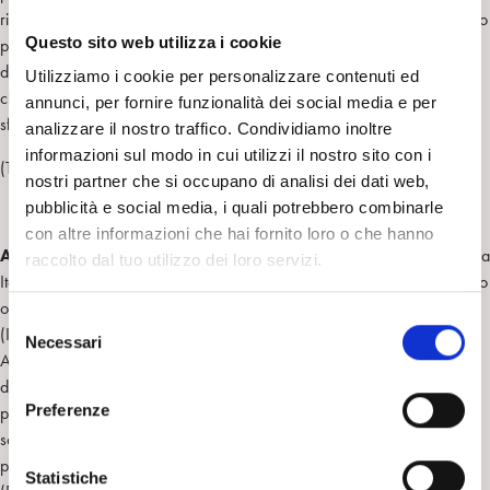
riflessione ampia, ispirata da un’ottica interdisciplinare, a cui partecipano
Questo sito web utilizza i cookie
psicoanalisti, antropologi, filosofi e biologi, sulle declinazioni
dell’esistenza sociale, di gruppo e individuale, nella contemporaneità,
Utilizziamo i cookie per personalizzare contenuti ed
che risulta al confine, a volte più netto, altre al contrario labile e
annunci, per fornire funzionalità dei social media e per
sfuggente, tra il vivere e il sopravvivere.
analizzare il nostro traffico. Condividiamo inoltre
informazioni sul modo in cui utilizzi il nostro sito con i
(Tratto dalla quarta di copertina)
nostri partner che si occupano di analisi dei dati web,
pubblicità e social media, i quali potrebbero combinarle
con altre informazioni che hai fornito loro o che hanno
Alfredo Lombardozzi
è membro ordinario della Società Psicoanalitica
raccolto dal tuo utilizzo dei loro servizi.
Italiana (SPI) e dell’International Psychoanalitical Association (IPA); socio
ordinario con funzioni di training dell’Istituto di Psicoanalisi di Gruppo
S
(IIPG). È Segretario scientifico del Centro di Psicoanalisi Romano.
Necessari
e
Antropologo di formazione, ha lavorato presso il Museo Nazionale
l
delle Arti e Tradizioni Popolari ed è stato docente di Antropologia
e
Preferenze
psicoanalitica all’Università di Chieti e dell’Aquila. È stato direttore
z
scientifico della rivista Koinos-Gruppo e funzione analitica. Ha
i
pubblicato i volumi “Figure del dialogo tra antropologia e psicoanalisi”
o
Statistiche