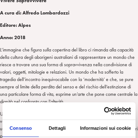
Vivere Sopravvivere
A cura di: Alfredo Lombardozzi
Editore: Alpes
Anno: 2018
L’immagine che figura sulla copertina del libro ci rimanda alla capacità
della cultura degli aborigeni australiani di rappresentare un mondo che
riesce a trovare una sua forma di sopravvivenza nella condivisione di
valori, oggetti, mitologie e relazioni. Un mondo che ha sofferto la
tragedia dell’incontro inequivocabile con la ‘modernità’ e che, se pure
sempre al limite della perdita del senso e del rischio dell’estinzione di
una particolare forma di vita, esprime un’arte che pone come centrale la
dignità nel confronto con l’alterità.
Un’idea e, allo stesso tempo, un’immagine che ci introduce al tema del
volume che propone una riflessione sulle diverse forme di vita e di
Consenso
Dettagli
Informazioni sui cookie
umanità che si manifestano attraverso la complessa interazione tra fattori
psicologici, biologici e ambientali. L’intento è quello di condividere una