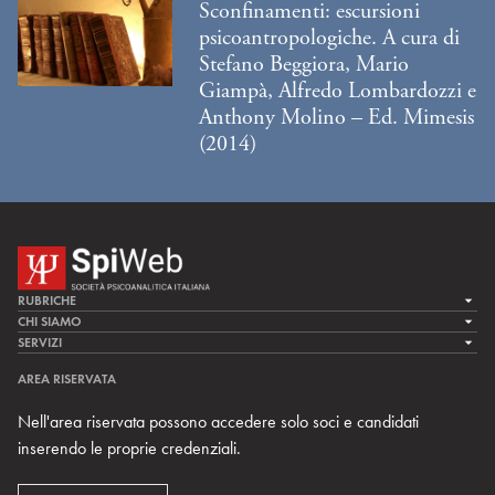
Sconfinamenti: escursioni
psicoantropologiche. A cura di
Stefano Beggiora, Mario
Giampà, Alfredo Lombardozzi e
Anthony Molino – Ed. Mimesis
(2014)
RUBRICHE
LA CURA
CHI SIAMO
LA SPI
SERVIZI
LA RICERCA
SPIPEDIA
TEAM DI SPIWEB
AREA RISERVATA
CULTURA E SOCIETÀ
CERCA UNO PSICOANALISTA
CONTATTI
Nell'area riservata possono accedere solo soci e candidati
MULTIMEDIA
ARCHIVIO STORICO
inserendo le proprie credenziali.
RIVISTE
AREA INTERNAZIONALE
CENTRI LOCALI DELLA SPI
PROSSIMI EVENTI