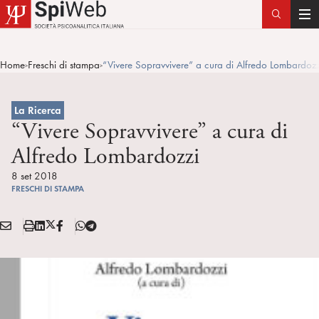
T
o
g
Home
Freschi di stampa
“Vivere Sopravvivere” a cura di Alfredo Lombardo
>
>
g
l
e
La Ricerca
n
“Vivere Sopravvivere” a cura di
a
Alfredo Lombardozzi
v
i
8 set 2018
FRESCHI DI STAMPA
g
a
E
S
L
X
F
T
t
Condividi:
M
t
i
/
B
e
i
A
a
n
T
l
o
I
m
k
w
e
n
L
p
e
i
g
a
d
t
r