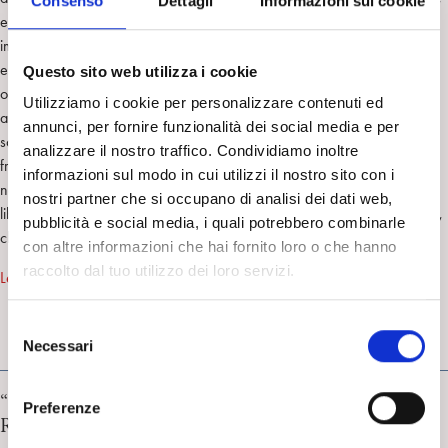
Consenso
Dettagli
Informazioni sui cookie
e del colpo di grazia che non potrà tardare, per tutti allarmante e
impenetrabile, ancorata alla realtà solo dal fardello della figlia, Viviane
esce dai binari che guidavano il suo destino, si addentra in una Parigi
Questo sito web utilizza i cookie
oscura e parallela, affonda, e ci trascina, in un gorgo di insostenibile
Utilizziamo i cookie per personalizzare contenuti ed
angoscia, di acuto disagio – sino all’esplosivo epilogo. Sorretto da una
annunci, per fornire funzionalità dei social media e per
scrittura secca e minuziosa, capace di farci vivere dall’interno il
analizzare il nostro traffico. Condividiamo inoltre
frantumarsi di una personalità, Viviane Élisabeth Fauville è un noir che
informazioni sul modo in cui utilizzi il nostro sito con i
non dà tregua e insieme il ritratto, sconcertante, di una donna che si
nostri partner che si occupano di analisi dei dati web,
libera della sua fallace identità come si appende un abito a una gruccia,
pubblicità e social media, i quali potrebbero combinarle
che accoglie la follia e la deriva come unica via di salvezza.
con altre informazioni che hai fornito loro o che hanno
raccolto dal tuo utilizzo dei loro servizi.
Leggi la recensione di Rossella Valdrè
S
Necessari
e
FRESCHI DI STAMPA
l
e
“Decostruire il genere” a cura di Guido Giovanardi e
Preferenze
z
Rachele Mariani
i