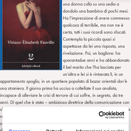
i
t
a
una donna culla su una sedia a
n
e
m
dondolo una bambina di pochi mesi.
r
Ha l’impressione di avere commesso
qualcosa di terribile, ma non ne è
certa, tutti i suoi ricordi sono sfocati.
Contempla la piccola quasi si
aspettasse da lei una risposta, una
rivelazione. Poi, un bagliore: ha
quarantadue anni e ha abbandonato
il bel marito che l’ha lasciata per
un’altra e lei si è rintanata lì, in un
appartamento spoglio, in un quartiere popolato di bazar orientali dov’è
una straniera. Il giorno prima ha ucciso a coltellate il suo analista,
incapace di alleviare le crisi di terrore di cui soffre, in segreto, da tre
anni. Di quel che è stata – ambiziosa direttrice della comunicazione con
ufficio a due passi dagli Champs-Élysées, moglie e figlia devota – non le
resta che un nome, Viviane Élisabeth Fauville, regale e fragile relitto di
un’esistenza inappuntabile, della scrupolosa obbedienza alle leggi
dell’abitudine e della necessità. Certa solo del delitto che ha commesso,