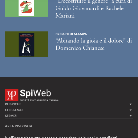
“Decostruire il genere” a cura di
Guido Giovanardi e Rachele
Mariani
FRESCHI DI STAMPA
“Abitando la gioia e il dolore” di
Domenico Chianese
RUBRICHE
LA CURA
CHI SIAMO
LA SPI
SERVIZI
LA RICERCA
SPIPEDIA
TEAM DI SPIWEB
AREA RISERVATA
CULTURA E SOCIETÀ
CERCA UNO PSICOANALISTA
CONTATTI
Nell'area riservata possono accedere solo soci e candidati