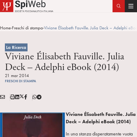
T
o
g
Home
Freschi di stampa
Viviane Élisabeth Fauville. Julia Deck – Adelphi eB
>
>
g
l
e
La Ricerca
n
Viviane Élisabeth Fauville. Julia
a
Deck – Adelphi eBook (2014)
v
i
21 mar 2014
FRESCHI DI STAMPA
g
a
E
S
L
X
F
T
t
Condividi:
M
t
i
/
B
e
i
A
a
n
T
l
o
Viviane Élisabeth Fauville. Julia
I
m
k
w
e
n
Deck – Adelphi eBook (2014)
L
p
e
i
g
a
d
t
r
In una stanza disperatamente vuota