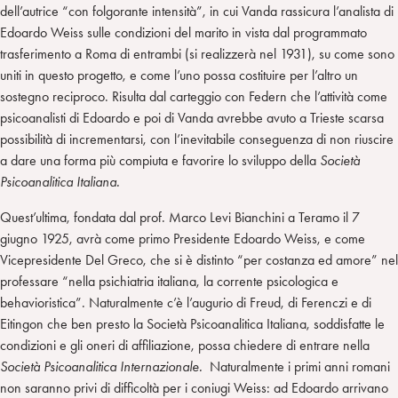
dell’autrice “con folgorante intensità”, in cui Vanda rassicura l’analista di
Edoardo Weiss sulle condizioni del marito in vista dal programmato
trasferimento a Roma di entrambi (si realizzerà nel 1931), su come sono
uniti in questo progetto, e come l’uno possa costituire per l’altro un
sostegno reciproco. Risulta dal carteggio con Federn che l’attività come
psicoanalisti di Edoardo e poi di Vanda avrebbe avuto a Trieste scarsa
possibilità di incrementarsi, con l’inevitabile conseguenza di non riuscire
a dare una forma più compiuta e favorire lo sviluppo della
Società
Psicoanalitica Italiana.
Quest’ultima, fondata dal prof. Marco Levi Bianchini a Teramo il 7
giugno 1925, avrà come primo Presidente Edoardo Weiss, e come
Vicepresidente Del Greco, che si è distinto “per costanza ed amore” nel
professare “nella psichiatria italiana, la corrente psicologica e
behavioristica”. Naturalmente c’è l’augurio di Freud, di Ferenczi e di
Eitingon che ben presto la Società Psicoanalitica Italiana, soddisfatte le
condizioni e gli oneri di affiliazione, possa chiedere di entrare nella
Società Psicoanalitica Internazionale.
Naturalmente i primi anni romani
non saranno privi di difficoltà per i coniugi Weiss: ad Edoardo arrivano