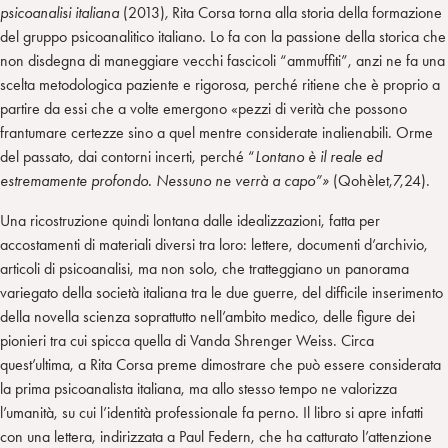
psicoanalisi italiana
(2013)
,
Rita Corsa torna alla storia della formazione
del gruppo psicoanalitico italiano. Lo fa con la passione della storica che
non disdegna di maneggiare vecchi fascicoli “ammuffiti”, anzi ne fa una
scelta metodologica paziente e rigorosa, perché ritiene che è proprio a
partire da essi che a volte emergono «pezzi di verità che possono
frantumare certezze sino a quel mentre considerate inalienabili. Orme
del passato, dai contorni incerti, perché “
Lontano è il reale ed
estremamente profondo. Nessuno ne verrà a capo”»
(Qohèlet,7,24).
Una ricostruzione quindi lontana dalle idealizzazioni, fatta per
accostamenti di materiali diversi tra loro: lettere, documenti d’archivio,
articoli di psicoanalisi, ma non solo, che tratteggiano un panorama
variegato della società italiana tra le due guerre, del difficile inserimento
della novella scienza soprattutto nell’ambito medico, delle figure dei
pionieri tra cui spicca quella di Vanda Shrenger Weiss. Circa
quest’ultima, a Rita Corsa preme dimostrare che può essere considerata
la prima psicoanalista italiana, ma allo stesso tempo ne valorizza
l’umanità, su cui l’identità professionale fa perno. Il libro si apre infatti
con una lettera, indirizzata a Paul Federn, che ha catturato l’attenzione