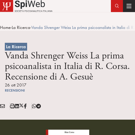
T
o
g
Home
La Ricerca
Vanda Shrenger Weiss La prima psicoanalista in Italia di R
>
>
g
l
e
La Ricerca
n
Vanda Shrenger Weiss La prima
a
psicoanalista in Italia di R. Corsa.
v
Recensione di A. Gesuè
i
g
26 ott 2017
a
RECENSIONI
t
i
E
S
L
X
F
T
Condividi:
o
M
t
i
/
B
e
n
A
a
n
T
l
I
m
k
w
e
L
p
e
i
g