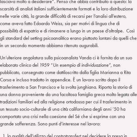
lasciava molto a desiderare”. Penso che abbia contribuito a questo: la
scarsità di analisti italiani sufficientemente formati e la loro distribuzione
nelle varie città, la grande difficoltà di recarsi per l’analisi all’estero,
come aveva fatto Edoardo Weiss, sia per motivi di lingua che di
possibilità di espatrio e di rimanere a lungo in un paese d’oltralpe. Così
gli standard del setting psicoanalitico erano piuttosto lontani da quelli che
in un secondo momento abbiamo ritenuto augurabili.
Un’ulteriore angolatura sulla psicoanalista Vanda ci è fornita da un suo
elaborato clinico del 1959 “
Un esempio di individuazione”
, non
pubblicato, consegnato come dattiloscritto dalla figlia Marianna a Rita
Corsa e incluso tradotto in appendice. È un lavoro scritto dopo il
trasferimento a San Francisco e la svolta junghiana. Riporta la storia di
una donna proveniente da una facoltosa famiglia greca molto legata alle
tradizioni familiari ed alla religione ortodossa per cui il trasferimento in
un tessuto socio-culturale di una città californiana degli anni ’50 ha
comportato una crisi nella coesione del Sé che si esprime con una
grande sofferenza. Sono punti d’interesse nel lavoro:
la qualità dell’utilizzo del controtransfert nel decidere la presa in