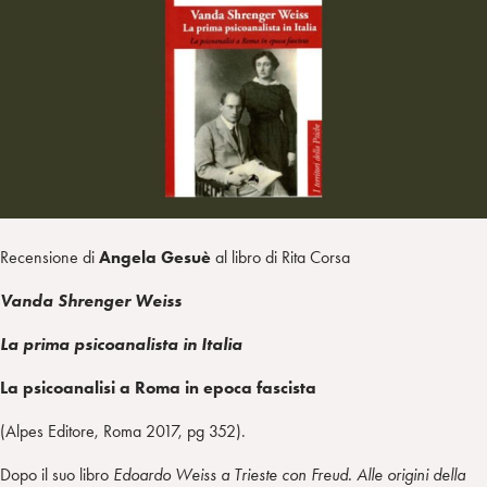
a
d
t
r
i
t
a
n
e
m
r
Recensione di
Angela Gesuè
al libro di Rita Corsa
Vanda Shrenger Weiss
La prima psicoanalista in Italia
La psicoanalisi a Roma in epoca fascista
(Alpes Editore, Roma 2017, pg 352).
Dopo il suo libro
Edoardo Weiss a Trieste con Freud. Alle origini della