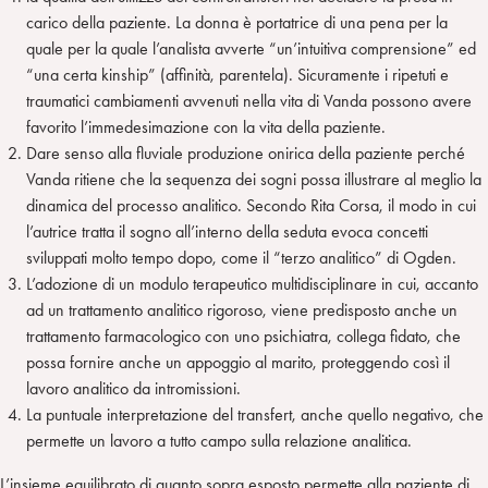
carico della paziente. La donna è portatrice di una pena per la
quale per la quale l’analista avverte “un’intuitiva comprensione” ed
“una certa kinship” (affinità, parentela). Sicuramente i ripetuti e
traumatici cambiamenti avvenuti nella vita di Vanda possono avere
favorito l’immedesimazione con la vita della paziente.
Dare senso alla fluviale produzione onirica della paziente perché
Vanda ritiene che la sequenza dei sogni possa illustrare al meglio la
dinamica del processo analitico. Secondo Rita Corsa, il modo in cui
l’autrice tratta il sogno all’interno della seduta evoca concetti
sviluppati molto tempo dopo, come il “terzo analitico” di Ogden.
L’adozione di un modulo terapeutico multidisciplinare in cui, accanto
ad un trattamento analitico rigoroso, viene predisposto anche un
trattamento farmacologico con uno psichiatra, collega fidato, che
possa fornire anche un appoggio al marito, proteggendo così il
lavoro analitico da intromissioni.
La puntuale interpretazione del transfert, anche quello negativo, che
permette un lavoro a tutto campo sulla relazione analitica.
L’insieme equilibrato di quanto sopra esposto permette alla paziente di