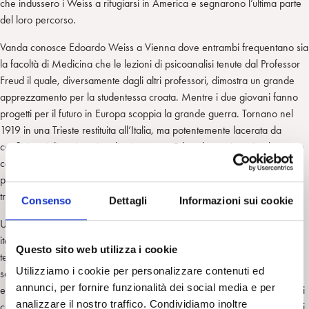
che indussero i Weiss a rifugiarsi in America e segnarono l’ultima parte
del loro percorso.
Vanda conosce Edoardo Weiss a Vienna dove entrambi frequentano sia
la facoltà di Medicina che le lezioni di psicoanalisi tenute dal Professor
Freud il quale, diversamente dagli altri professori, dimostra un grande
apprezzamento per la studentessa croata. Mentre i due giovani fanno
progetti per il futuro in Europa scoppia la grande guerra. Tornano nel
1919 in una Trieste restituita all’Italia, ma potentemente lacerata da
conflitti tra i diversi nazionalismi. Mentre Edoardo comincerà a lavorare
come psichiatra presso il Civico Frenocomio e come psicoanalista
privatamente, Vanda inizia a praticare come pediatra, influenzata dalla
triestina Evelina Ravis, una pioniera della neuropsichiatria infantile.
Consenso
Dettagli
Informazioni sui cookie
Un primo elemento che fa di Vanda Weiss la prima psicoanalista
italiana, e con un interesse specifico, è questo. Cosa insolita per quei
Questo sito web utilizza i cookie
tempi avvicinerà la sofferenza infantile con un nuovo approccio in cui
Utilizziamo i cookie per personalizzare contenuti ed
sono presenti il suo bagaglio teorico-tecnico di provenienza freudiana
annunci, per fornire funzionalità dei social media e per
ed il bagaglio medico pedagogico con cui la Ravis cercava di prendersi
analizzare il nostro traffico. Condividiamo inoltre
cura di quei bambini difficili che per carenze costituzionali ed ambientali