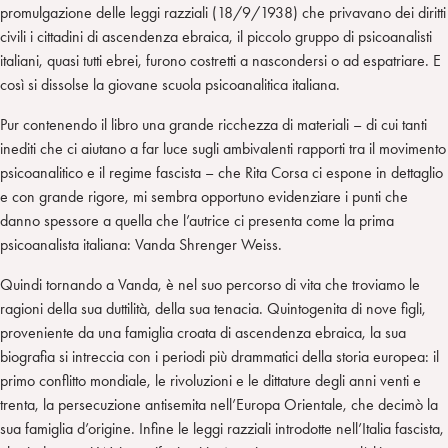
promulgazione delle leggi razziali (18/9/1938) che privavano dei diritti
civili i cittadini di ascendenza ebraica, il piccolo gruppo di psicoanalisti
italiani, quasi tutti ebrei, furono costretti a nascondersi o ad espatriare. E
così si dissolse la giovane scuola psicoanalitica italiana.
Pur contenendo il libro una grande ricchezza di materiali – di cui tanti
inediti che ci aiutano a far luce sugli ambivalenti rapporti tra il movimento
psicoanalitico e il regime fascista – che Rita Corsa ci espone in dettaglio
e con grande rigore, mi sembra opportuno evidenziare i punti che
danno spessore a quella che l’autrice ci presenta come la prima
psicoanalista italiana: Vanda Shrenger Weiss.
Quindi tornando a Vanda, è nel suo percorso di vita che troviamo le
ragioni della sua duttilità, della sua tenacia. Quintogenita di nove figli,
proveniente da una famiglia croata di ascendenza ebraica, la sua
biografia si intreccia con i periodi più drammatici della storia europea: il
primo conflitto mondiale, le rivoluzioni e le dittature degli anni venti e
trenta, la persecuzione antisemita nell’Europa Orientale, che decimò la
sua famiglia d’origine. Infine le leggi razziali introdotte nell’Italia fascista,