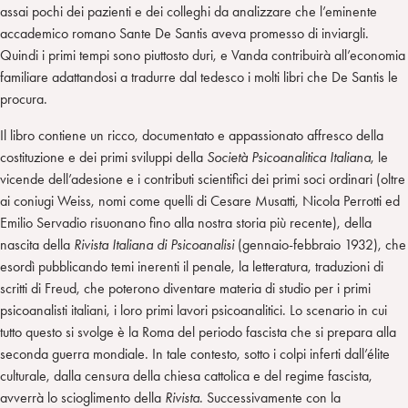
assai pochi dei pazienti e dei colleghi da analizzare che l’eminente
accademico romano Sante De Santis aveva promesso di inviargli.
Quindi i primi tempi sono piuttosto duri, e Vanda contribuirà all’economia
familiare adattandosi a tradurre dal tedesco i molti libri che De Santis le
procura.
Il libro contiene un ricco, documentato e appassionato affresco della
costituzione e dei primi sviluppi della
Società Psicoanalitica Italiana
, le
vicende dell’adesione e i contributi scientifici dei primi soci ordinari (oltre
ai coniugi Weiss, nomi come quelli di Cesare Musatti, Nicola Perrotti ed
Emilio Servadio risuonano fino alla nostra storia più recente), della
nascita della
Rivista Italiana di Psicoanalisi
(gennaio-febbraio 1932), che
esordì pubblicando temi inerenti il penale, la letteratura, traduzioni di
scritti di Freud, che poterono diventare materia di studio per i primi
psicoanalisti italiani, i loro primi lavori psicoanalitici. Lo scenario in cui
tutto questo si svolge è la Roma del periodo fascista che si prepara alla
seconda guerra mondiale. In tale contesto, sotto i colpi inferti dall’élite
culturale, dalla censura della chiesa cattolica e del regime fascista,
avverrà lo scioglimento della
Rivista
. Successivamente con la