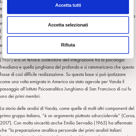
Le analisi personali di Vanda sono due. Nel 1936 una prima corta
c
Accetta tutti
tranche “ortodossa” con Margarete Ruben, un’analista formatasi a
o
Berlino, per qualche tempo iscritta alla SPI, cui Weiss ha inviato oltre alla
n
moglie anche un nipote affetto da una patologia grave. Una seconda
s
Accetta selezionati
(1937-1939) con Ernest Bernhard. Quest’ultimo, pure formatosi presso
e
l’Istituto Psicoanalitico di Berlino, aveva fatto una prima analisi con Rado
n
Rifiuta
ed una seconda autoanalisi con la supervisione di Fenichel, poi colloqui
s
con Jung e altre sessioni analitiche con analisti junghiani. Bernhard
o
(1937) era un tenace sostenitore dell’integrazione tra la psicologia
freudiana e quella junghiana del profondo e si rammaricava che questo
fosse di così difficile realizzazione. Su questa base si può ipotizzare
come una volta emigrata in America sia stato agevole per Vanda il
passaggio all’Istituto Psicoanalitico Junghiano di San Francisco di cui fu
uno dei primi membri.
La storia delle analisi di Vanda, come quelle di molti altri componenti del
primo gruppo italiano, “è un argomento piuttosto sdrucciolevole” (Corsa,
2017). Con molta sincerità anche Emilio Servadio (1965) ha affermato
che “la preparazione analitica personale dei primi analisti italiani