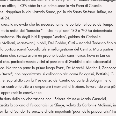
 un affitto, il CPB ebbe la sua prima sede in via Porta di Castello.
se, dapprima in via Nazario Sauro, poi in via Santo Stefano. Infine, nel
sti 24.
na crescita notevole che ha necessariamente portato nel corso del tempo
o, molto unito, dei "fondatori". Il che negli anni ’80 e ’90 ha determinato
onfronto. Fin dagli inizi il gruppo "storico", guidato da Carloni e
lvia Molinari, Mantovani, Nobili, Del Gobbo, Cutti – nonché Todesco fino a
politica scientifico-culturale e nella gestione del Centro. Ma a partire
etaria che, senza avere un proprio leader carismatico, trova in Enrico
che, particolarmente vicini al pensiero di Gaddini e alla psicoanalisi
orico. Ne fanno parte in primo luogo Pozzi, De Marchi, Marinelli, Zanocc
terza", non organizzata, si collocano altri come Bolognini, Battistini, G.
he, soprattutto con la Presidenza del Centro da parte di Bolognini e la
mola un confronto utile a stemperare i momenti di frizione, favorendo una più
di apprezzabile convivenza.
o fu dato dalla collaborazione con l’Editore riminese Mario Guaraldi,
ascita la collana di Psicoanalisi La Sfinge, voluta da Carloni e Molinari, in
i libri di Sandor Ferenczi e di altri importanti "padri della psicoanalisi" tra