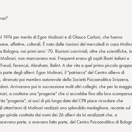
nari"
 nel 1974 per merito di Egon Molinari e di Glauco Carloni, che hanno
ne, affettive, culturali. É nato dalle riunioni del mercoledì in casa Molina
ologna, nei primi anni ‘70. Riunioni conviviali, oltre che scientifiche, i
n Molinari, non mancavano mai. Frequenti erano gli ospiti illustri italiani e
di Freud, Ferenczi, Abraham, Balint. A dar vita a quel primo piccolo gruppo
 parte degli allievi: Egon Molinari, il "patriarca" del Centro allievo di
i, divenuto poi membro autorevole della Società Psicoanalitica Svizzera,
ni. Arrivarono poi in successione molti altri colleghi, che per la maggio
inari, a costituire una "progenie" che si accrebbe fino alla loro scomparsa
ita "progenie", ai soci di più lunga data del CPB piace ricordare che
r gli ottant’anni di Molinari realizzò uno splendido medaglione, recante sul
 spirale costituita dai nomi dei 26 allievi da lui analizzati che, a
 facevano parte, o avevano fatto parte, del Centro Psicoanalitico di Bolog