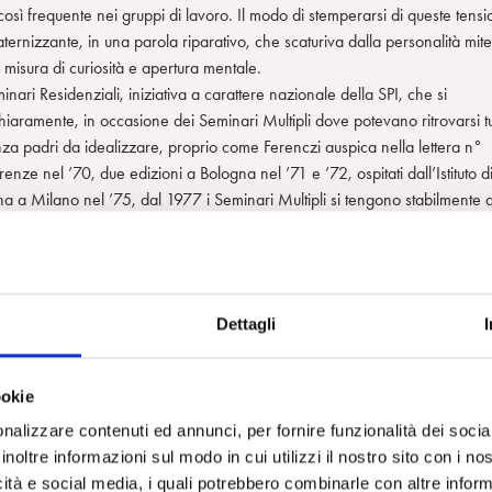
sità così frequente nei gruppi di lavoro. Il modo di stemperarsi di queste tensi
aternizzante, in una parola riparativo, che scaturiva dalla personalità mit
 misura di curiosità e apertura mentale.
ri Residenziali, iniziativa a carattere nazionale della SPI, che si
chiaramente, in occasione dei Seminari Multipli dove potevano ritrovarsi tu
senza padri da idealizzare, proprio come Ferenczi auspica nella lettera n°
ze nel ’70, due edizioni a Bologna nel ’71 e ’72, ospitati dall’Istituto d
na a Milano nel ’75, dal 1977 i Seminari Multipli si tengono stabilmente 
ne geografica che per un consolidato modello organizzativo curato per un
rima esperienza di vivace confronto e collaborazione tra giovani e vecchi
isti affermati che si mettevano a nudo davanti ai giovani, compresi quelli
a discutere allo stesso tavolo con colleghi di vasta esperienza con spirito
Dettagli
ui il gruppo bolognese ha sempre tenuto molto, così come all’unità della
la scissione, avvenuta nel 1992, che portò alla creazione dell’Associazion
PB ha cercato di scongiurare anche in ragione di una sincera amicizia che
ookie
età.
nalizzare contenuti ed annunci, per fornire funzionalità dei socia
particolare qualità dell’accoglienza. A Bologna veniva introdotto un tocco di
inoltre informazioni sul modo in cui utilizzi il nostro sito con i n
iscendeva dalla riscoperta della figura e dell’opera di Ferenczi e di quella
icità e social media, i quali potrebbero combinarle con altre inform
i andavano compiendo sin dagli esordi delle loro riunioni grazie alla