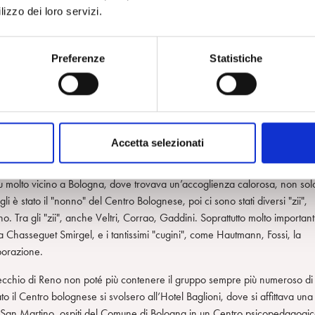
lizzo dei loro servizi.
stia, mentre si spendeva per la crescita culturale del gruppo, favoriva, c
ersone che lui invitava a tenere i seminari, venivano ospitate a pranzo e
lo. Diventavano tutti di famiglia e la porta di casa Molinari era aperta
Preferenze
Statistiche
iano parlavano tra di loro in dialetto veneto. Era tutto un "professòr,
ntro", a Bologna, fu di Molinari e Carloni, realizzata con l’aiuto di
, come è noto, ha svolto una funzione molto importante per l’affermazion
e di psicoanalisi lette e studiate a Bologna, furono proprio le traduzioni d
Accetta selezionati
eva fatto la propria analisi con Musatti e in seguito tra i due si era
game testimoniato dal fatto che Musatti farà dono al Centro Bolognese della
ti fu molto vicino a Bologna, dove trovava un’accoglienza calorosa, non sol
gli è stato il "nonno" del Centro Bolognese, poi ci sono stati diversi "zii",
 Tra gli "zii", anche Veltri, Corrao, Gaddini. Soprattutto molto important
 Chasseguet Smirgel, e i tantissimi "cugini", come Hautmann, Fossi, la
aborazione.
alecchio di Reno non poté più contenere il gruppo sempre più numeroso di
tato il Centro bolognese si svolsero all’Hotel Baglioni, dove si affittava una
zza San Martino, ospiti del Comune di Bologna in un Centro psicopedagogic