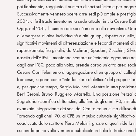
poi finalmente, raggiunto il numero di soci sufficiente per pagare
n
Successivamente vennero scelte altre sedi più ampie e prestigio
s
2004, ci fu il trasferimento nella sede attuale, in via Cesare Batti
o
Oggi, nel 2011, il numero dei soci è intorno alla novantina. U
all’emergere di altre individualità e altri gruppi, rispetto a quell
significativi movimenti di differenziazione e fecondi momenti di c
rappresentato, fra gli altri, da Molinari, Spadoni, Zucchini, Si
nascita dell’AIPsi – mantenne sempre un’evidente egemonia nella 
dagli anni ’80, poco alla volta, prende corpo un’altra area soci
Cesare Gori l’elemento di aggregazione di un gruppo di colleghi 
francese, si pone come "interlocutore dialettico" del gruppo st
e, per qualche tempo, Sergio Molinari. Mentre in una posizione "
Berti Ceroni, Bruno, Ruggiero, Mastella. Una posizione "terza" c
Segreteria scientifica di Battistini, alla fine degli anni ’90, sti
avanzata integrazione dei soci del Centro ed un clima diffuso 
Tornando agli anni ’70, al CPB un impulso culturale significativ
coadiuvato dallo scrittore Piero Meldini, grazie ai quali vide la n
cui per la prima volta vennero pubblicate in Italia le traduzioni de