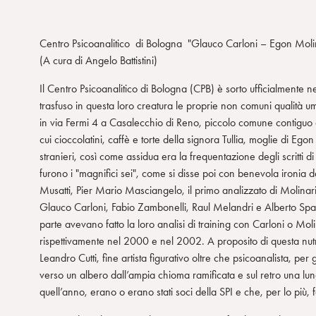
Centro Psicoanalitico di Bologna "Glauco Carloni – Egon Moli
(A cura di Angelo Battistini)
Il Centro Psicoanalitico di Bologna (CPB) è sorto ufficialmente
trasfuso in questa loro creatura le proprie non comuni qualità uma
in via Fermi 4 a Casalecchio di Reno, piccolo comune contiguo a B
cui cioccolatini, caffè e torte della signora Tullia, moglie di Ego
stranieri, così come assidua era la frequentazione degli scritti 
furono i "magnifici sei", come si disse poi con benevola ironia da
Musatti, Pier Mario Masciangelo, il primo analizzato di Molinar
Glauco Carloni, Fabio Zambonelli, Raul Melandri e Alberto Spado
parte avevano fatto la loro analisi di training con Carloni o Mol
rispettivamente nel 2000 e nel 2002. A proposito di questa nutr
Leandro Cutti, fine artista figurativo oltre che psicoanalista, pe
verso un albero dall’ampia chioma ramificata e sul retro una lunga
quell’anno, erano o erano stati soci della SPI e che, per lo più,