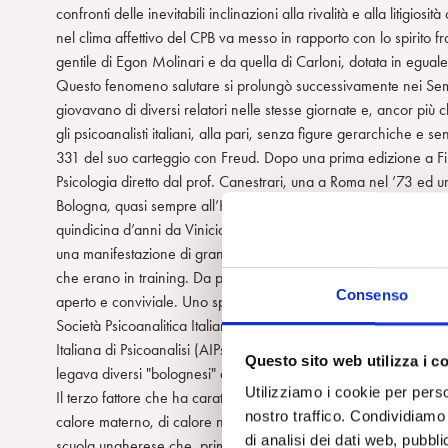
confronti delle inevitabili inclinazioni alla rivalità e alla litigio
nel clima affettivo del CPB va messo in rapporto con lo spirito fr
gentile di Egon Molinari e da quella di Carloni, dotata in eguale
Questo fenomeno salutare si prolungò successivamente nei Semina
giovavano di diversi relatori nelle stesse giornate e, ancor più 
gli psicoanalisti italiani, alla pari, senza figure gerarchiche e 
331 del suo carteggio con Freud. Dopo una prima edizione a Firen
Psicologia diretto dal prof. Canestrari, una a Roma nel ’73 ed u
Bologna, quasi sempre all’Hotel Carlton, sia per la collocazio
quindicina d’anni da Vinicio Del Gobbo. Essi costituirono una p
una manifestazione di grande disponibilità da parte di psicoanal
che erano in training. Da parte loro i giovani poterono trovarsi 
Consenso
aperto e conviviale. Uno spirito di convivialità e integrazione c
Società Psicoanalitica Italiana, per cui fu una pagina dolorosa 
Italiana di Psicoanalisi (AIPsi). Una scissione che a lungo il C
Questo sito web utilizza i c
legava diversi "bolognesi" a molti colleghi passati nell’altra Soci
Utilizziamo i cookie per perso
Il terzo fattore che ha caratterizzato il CPB era costituito dalla 
nostro traffico. Condividiamo 
calore materno, di calore nutritizio. Era uno stile materno che d
di analisi dei dati web, pubbl
scuola ungherese che, primi in Italia, gli psicoanalisti bolognes