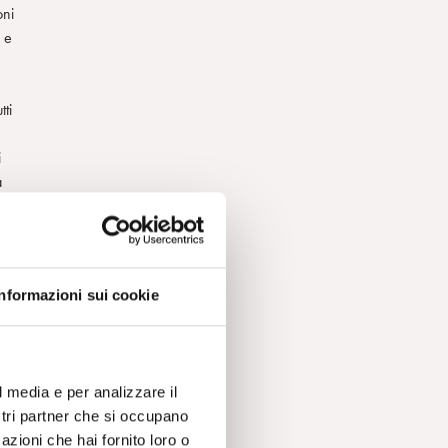
oni
e e
tti
i
a
a
,
Informazioni sui cookie
e
l media e per analizzare il
ostri partner che si occupano
azioni che hai fornito loro o