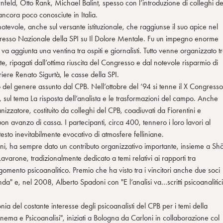
eld, Otto Rank, Michael Balint, spesso con l’introduzione di colleghi de
ancora poco conosciute in Italia.
otevole, anche sul versante istituzionale, che raggiunse il suo apice nel
esso Nazionale della SPI su Il Dolore Mentale. Fu un impegno enorme
a aggiunta una ventina tra ospiti e giornalisti. Tutto venne organizzato tr
 ripagati dall’ottima riuscita del Congresso e dal notevole risparmio di
ere Renato Sigurtà, le casse della SPI.
del genere assunto dal CPB. Nell’ottobre del ‘94 si tenne il X Congresso
, sul tema La risposta dell’analista e le trasformazioni del campo. Anche
nizzatore, costituito da colleghi del CPB, coadiuvati da Fiorentini e
n avanzo di cassa. I partecipanti, circa 400, tennero i loro lavori al
esto inevitabilmente evocativo di atmosfere felliniane.
loni, ha sempre dato un contributo organizzativo importante, insieme a Sh
Lavarone, tradizionalmente dedicato a temi relativi ai rapporti tra
gomento psicoanalitico. Premio che ha visto tra i vincitori anche due soci
 e, nel 2008, Alberto Spadoni con "E l’analisi va…scritti psicoanalitici
a del costante interesse degli psicoanalisti del CPB per i temi della
"Cinema e Psicoanalisi", iniziati a Bologna da Carloni in collaborazione col