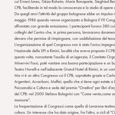
cui Ernest Jones, Géza Roheim, Marie Bonaparte, Siegfried Bernf
CPB, facilitando in tal modo la conoscenza e lo studio di opere 
Da quegli anni l’attività del gruppo bolognese ebbe un impulso n
maggio 1986 quando venne organizzato a Bologna il VII Congr
affrontato con grande entusiasmo. I partecipanti furono 380 cui v
colleghi del Centro che, in prima persona, lavorarono duramente,
denaro che permise di rimpinguare, con soddisfazione del tesori
L’organizzazione di quel Congresso non è stato l’unico impegno 
Nazionale della SPI a Rimini, località che aveva proposto il CPB
questa volta, nonostante l’ausilio di un’agenzia, il Comitato Orga
Minervini Fossi, poté vantare una buona partecipazione e un buo
Teatro Novelli e nell’adiacente Grand Hotel di Rimini, in un cont
Ma vi è un altro Congresso cui il CPB, soprattutto grazie a Car
Argentieri, Accerboni, Maffei; quello che si tiene ogni estate a 
Psicoanalisi e Cultura e sede del premio "Gradiva" per libri d’ar
del CPB: nel 2000 Stefano Bolognini con "Come vento,come onda"
memorie".
La frequentazione di Congressi come quello di Lavarone testimoni
cultura. Un interesse che ha dato origine, fra l’altro, a cicli di 