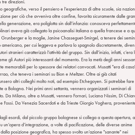
tre direzioni.
o geografiche, verso il pensiero e l’esperienza di altre scuole, sia nazion
ttenzione per ciò che avveniva oltre confine, favorita sicuramente dalle gra
lla generazione, era poliglotta sin dall’infanzia: conosceva perfettamente
inari aveva già collegato la psicoanalisi italiana a quella francese e a qu
a Grunberger e la moglie, Janine Chasseguet-Smirgel, a tenere dei semin
o americano, per cui leggeva e parlava lo spagnolo discretamente, dive
tranieri caratterizzò l’attività del gruppo. Sin dall’inizio, infatti, c’era 
ieme gli Autori più interessanti del momento. Era la metà degli anni sessa
 memorabili per lo spessore dei relatori convocati. Musatti "era di casa
, che teneva i seminari su Bion e Meltzer. Oltre ai già citati
nsero altri colleghi molto noti, ad esempio Etchegoyen. Si potrebbe fare
te a Bologna. Nei primi anni settanta, vennero organizzati i seminari di
. Da Milano, oltre a Musatti, vennero Fornari, Luciana Nissim, Di Chiar
e Fossi. Da Venezia Sacerdoti e da Trieste Giorgio Voghera, provenient
dagli esordi, dal piccolo gruppo bolognese si collega a questa apertura, a
u un’opera d’integrazione, a volte di pacificazione, delle diverse anime
to dalla posizione geografica, ha spesso svolto un’azione "sanante" nei