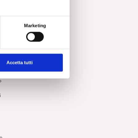
ol
Marketing
e
i
Accetta tutti
o
i
o,