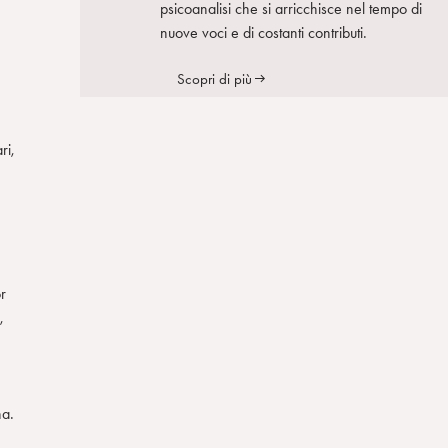
psicoanalisi che si arricchisce nel tempo di
nuove voci e di costanti contributi.
Scopri di più
ri,
n
r
,
na.