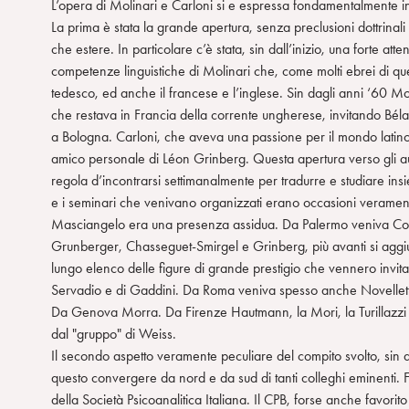
L’opera di Molinari e Carloni si e espressa fondamentalmente in 
La prima è stata la grande apertura, senza preclusioni dottrinali 
che estere. In particolare c’è stata, sin dall’inizio, una forte a
competenze linguistiche di Molinari che, come molti ebrei di que
tedesco, ed anche il francese e l’inglese. Sin dagli anni ‘60 Mol
che restava in Francia della corrente ungherese, invitando Bél
a Bologna. Carloni, che aveva una passione per il mondo latin
amico personale di Léon Grinberg. Questa apertura verso gli autori s
regola d’incontrarsi settimanalmente per tradurre e studiare ins
e i seminari che venivano organizzati erano occasioni veramente
Masciangelo era una presenza assidua. Da Palermo veniva Corrao
Grunberger, Chasseguet-Smirgel e Grinberg, più avanti si aggiu
lungo elenco delle figure di grande prestigio che vennero invita
Servadio e di Gaddini. Da Roma veniva spesso anche Novelletto
Da Genova Morra. Da Firenze Hautmann, la Mori, la Turillazzi 
dal "gruppo" di Weiss.
Il secondo aspetto veramente peculiare del compito svolto, sin 
questo convergere da nord e da sud di tanti colleghi eminenti. F
della Società Psicoanalitica Italiana. Il CPB, forse anche favori