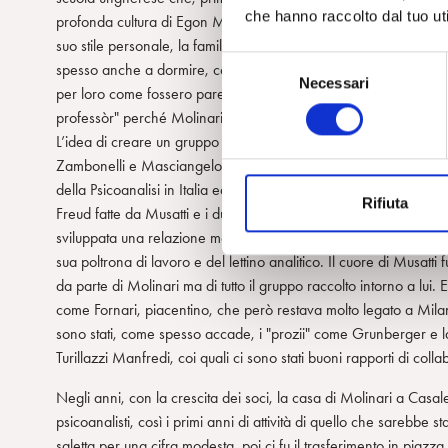
che hanno raccolto dal tuo uti
profonda cultura di Egon Molinari. Questi, con semplicità e mode
suo stile personale, la familiarità tra colleghi. Ad esempio le p
S
spesso anche a dormire, come nel caso di Musatti o di Masciange
Necessari
e
per loro come fossero parenti. Molinari triestino e Musatti venez
l
professòr" perché Molinari chiamava Musatti el Professòr.
e
L’idea di creare un gruppo organizzato di psicoanalisti, di un "Ce
z
Zambonelli e Masciangelo e con il patrocinio di Musatti. Questi
i
della Psicoanalisi in Italia ed anche a Bologna. Tra le prime oper
Rifiuta
o
Freud fatte da Musatti e i due volumi del suo trattato. Molinari av
n
sviluppata una relazione molto stretta di stima e affetto. Un le
e
sua poltrona di lavoro e del lettino analitico. Il cuore di Musat
d
da parte di Molinari ma di tutto il gruppo raccolto intorno a lui. E
e
come Fornari, piacentino, che però restava molto legato a Milano.
l
sono stati, come spesso accade, i "prozii" come Grunberger e la
c
Turillazzi Manfredi, coi quali ci sono stati buoni rapporti di coll
o
Negli anni, con la crescita dei soci, la casa di Molinari a Cas
n
psicoanalisti, così i primi anni di attività di quello che sarebbe s
s
saletta per una cifra modesta, poi ci fu il trasferimento in pia
e