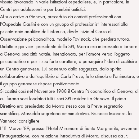
vissuto lavorando in varie Istituzioni ospedaliere, e, in particolare, in
Centri per adolescenti e per bambini autistici.
Al suo arrivo a Genova, preceduto da contatti professionali con
l’Ospedale Gaslini e con un gruppo di professionisti interessati alla
psicoterapia analitica dell’infanzia, diede inizio al Corso di
Osservazione psicoanalitica, modello Tavistock, che perdura tuttora.
Didatta e già vice- presidente della SPI, Morra era interessato a tornare
a Genova, sua città natale, intenzionato, per l’amore verso l’oggetto
psicoanalitico e per il suo forte carattere, a perseguire l’idea di costituire
un Centro genovese. Lui, sostenuto dalla saggezza, dallo spirito
collaborativo e dall’equilibrio di Carla Preve, fu lo stimolo e l’animatore, e
il gruppo genovese rispose positivamente.
Si costituì così nel Novembre 1988 il Centro Psicoanalitico di Genova, di
cui furono soci fondatori tutti i soci SPI residenti a Genova. Il primo
Direttivo era presieduto da Morra stesso con la Preve segretario
scientifico, Massidda segretario amministrativo, Brunacci tesoriere, la
Vannucci consigliere.
L’11 Marzo ’89, presso l’Hotel Miramare di Santa Margherita, avvenne
l’inaugurazione, con relazione introduttiva di Morra, discussa da .F.