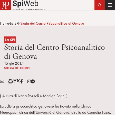
T
o
g
Home
La SPI
Storia del Centro Psicoanalitico di Genova
>
>
g
l
e
La SPI
n
Storia del Centro Psicoanalitico
a
di Genova
v
i
15 giu 2017
STORIA DEI CENTRI
g
a
E
S
L
X
F
T
t
Condividi:
M
t
i
/
B
e
i
A
a
n
T
l
o
( A cura di Ivana Pozzoli e Marijan Parini )
I
m
k
w
e
n
L
p
e
i
g
La cultura psicoanalitica genovese ha trovato nella Clinica
a
d
t
r
Neuropsichiatrica dell’Università di Genova, diretta da Cornelio Fazio,