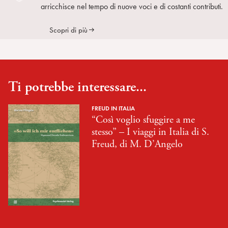
arricchisce nel tempo di nuove voci e di costanti contributi.
Scopri di più
Ti potrebbe interessare...
FREUD IN ITALIA
“Così voglio sfuggire a me
stesso” – I viaggi in Italia di S.
Freud, di M. D’Angelo