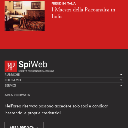
FREUD IN ITALIA
I Maestri della Psicoanalisi in
Italia
RUBRICHE
LA CURA
CHI SIAMO
LA SPI
SERVIZI
LA RICERCA
SPIPEDIA
TEAM DI SPIWEB
AREA RISERVATA
CULTURA E SOCIETÀ
CERCA UNO PSICOANALISTA
CONTATTI
Nell'area riservata possono accedere solo soci e candidati
MULTIMEDIA
ARCHIVIO STORICO
inserendo le proprie credenziali.
RIVISTE
AREA INTERNAZIONALE
CENTRI LOCALI DELLA SPI
PROSSIMI EVENTI
AREA PRIVATA