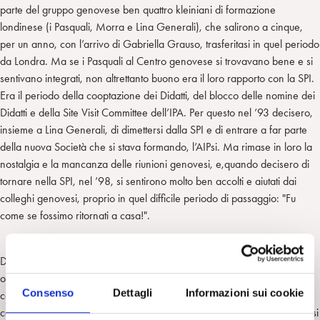
parte del gruppo genovese ben quattro kleiniani di formazione
londinese (i Pasquali, Morra e Lina Generali), che salirono a cinque,
per un anno, con l’arrivo di Gabriella Grauso, trasferitasi in quel periodo
da Londra. Ma se i Pasquali al Centro genovese si trovavano bene e si
sentivano integrati, non altrettanto buono era il loro rapporto con la SPI.
Era il periodo della cooptazione dei Didatti, del blocco delle nomine dei
Didatti e della Site Visit Committee dell’IPA. Per questo nel ’93 decisero,
insieme a Lina Generali, di dimettersi dalla SPI e di entrare a far parte
della nuova Società che si stava formando, l’AIPsi. Ma rimase in loro la
nostalgia e la mancanza delle riunioni genovesi, e,quando decisero di
tornare nella SPI, nel ’98, si sentirono molto ben accolti e aiutati dai
colleghi genovesi, proprio in quel difficile periodo di passaggio: "Fu
come se fossimo ritornati a casa!".
Da allora il Centro è molto cresciuto e non solo in senso numerico ( ha
ora 34 soci e 20 candidati). E’ diventato più maturo, si è fatto più
Consenso
Dettagli
Informazioni sui cookie
consapevole di quello che può offrire alla città, più fiducioso di potersi
confrontare con altri campi del sapere. Le proposte degli Esecutivi che si