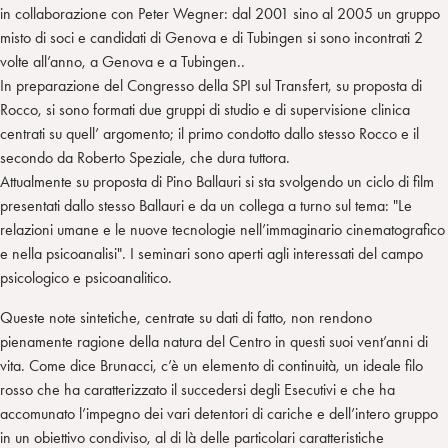
in collaborazione con Peter Wegner: dal 2001 sino al 2005 un gruppo
misto di soci e candidati di Genova e di Tubingen si sono incontrati 2
volte all’anno, a Genova e a Tubingen..
In preparazione del Congresso della SPI sul Transfert, su proposta di
Rocco, si sono formati due gruppi di studio e di supervisione clinica
centrati su quell’ argomento; il primo condotto dallo stesso Rocco e il
secondo da Roberto Speziale, che dura tuttora.
Attualmente su proposta di Pino Ballauri si sta svolgendo un ciclo di film
presentati dallo stesso Ballauri e da un collega a turno sul tema: "Le
relazioni umane e le nuove tecnologie nell’immaginario cinematografico
e nella psicoanalisi". I seminari sono aperti agli interessati del campo
psicologico e psicoanalitico.
Queste note sintetiche, centrate su dati di fatto, non rendono
pienamente ragione della natura del Centro in questi suoi vent’anni di
vita. Come dice Brunacci, c’è un elemento di continuità, un ideale filo
rosso che ha caratterizzato il succedersi degli Esecutivi e che ha
accomunato l’impegno dei vari detentori di cariche e dell’intero gruppo
in un obiettivo condiviso, al di là delle particolari caratteristiche