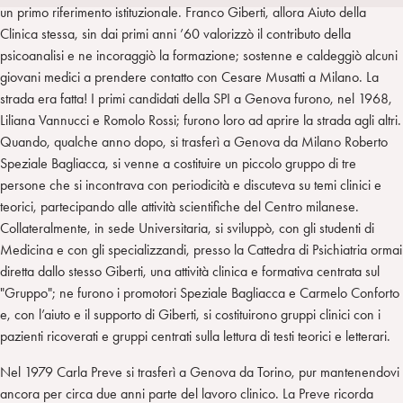
i
t
a
un primo riferimento istituzionale. Franco Giberti, allora Aiuto della
n
e
m
Clinica stessa, sin dai primi anni ’60 valorizzò il contributo della
r
psicoanalisi e ne incoraggiò la formazione; sostenne e caldeggiò alcuni
giovani medici a prendere contatto con Cesare Musatti a Milano. La
strada era fatta! I primi candidati della SPI a Genova furono, nel 1968,
Liliana Vannucci e Romolo Rossi; furono loro ad aprire la strada agli altri.
Quando, qualche anno dopo, si trasferì a Genova da Milano Roberto
Speziale Bagliacca, si venne a costituire un piccolo gruppo di tre
persone che si incontrava con periodicità e discuteva su temi clinici e
teorici, partecipando alle attività scientifiche del Centro milanese.
Collateralmente, in sede Universitaria, si sviluppò, con gli studenti di
Medicina e con gli specializzandi, presso la Cattedra di Psichiatria ormai
diretta dallo stesso Giberti, una attività clinica e formativa centrata sul
"Gruppo"; ne furono i promotori Speziale Bagliacca e Carmelo Conforto
e, con l’aiuto e il supporto di Giberti, si costituirono gruppi clinici con i
pazienti ricoverati e gruppi centrati sulla lettura di testi teorici e letterari.
Nel 1979 Carla Preve si trasferì a Genova da Torino, pur mantenendovi
ancora per circa due anni parte del lavoro clinico. La Preve ricorda