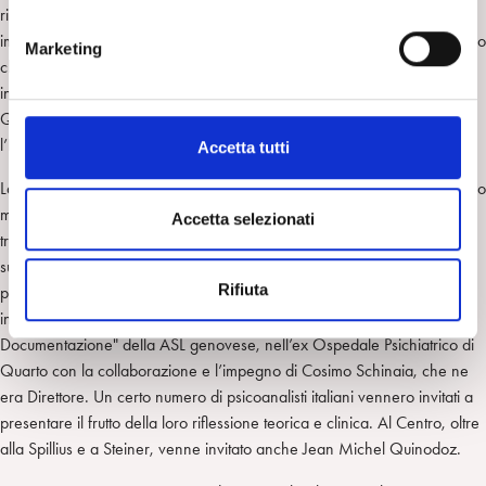
n
ripeterono con regolarità per diversi anni, e costituirono un capitolo
e
importante per la formazione scientifica e per l’aggregazione del gruppo
Marketing
d
che permise il coinvolgimento dei candidati e il sostegno di esterni,
e
interessati e vicini alla psicoanalisi.
l
Quelli erano anche gli anni, dal ’93 al ’97, in cui si lavorò molto con
c
l’Esecutivo nazionale per l’elaborazione del nuovo Statuto.
Accetta tutti
o
La Vannucci, come presidente, e Brunacci, segretario scientifico, diedero
n
molto impulso alla ricerca di una sede ufficiale al Centro, che venne
s
Accetta selezionati
trovata e inaugurata, in pieno centro cittadino, nel 2000. Venne creato
e
subito dopo un Centro di Consultazione e ne venne favorita la
n
Rifiuta
pubblicizzazione: un altro passo verso l’ apertura alla città. Si strinse
s
inoltre un rapporto di collaborazione con il "Centro Studi e
o
Documentazione" della ASL genovese, nell’ex Ospedale Psichiatrico di
Quarto con la collaborazione e l’impegno di Cosimo Schinaia, che ne
era Direttore. Un certo numero di psicoanalisti italiani vennero invitati a
presentare il frutto della loro riflessione teorica e clinica. Al Centro, oltre
alla Spillius e a Steiner, venne invitato anche Jean Michel Quinodoz.