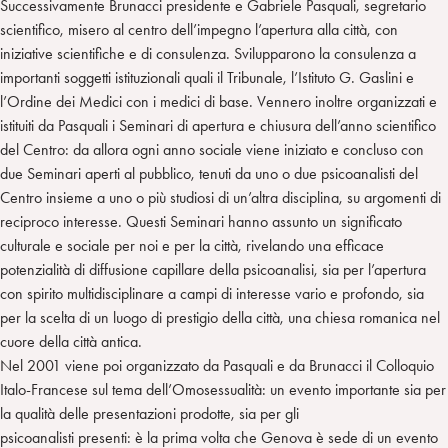
Successivamente Brunacci presidente e Gabriele Pasquali, segretario
scientifico, misero al centro dell’impegno l’apertura alla città, con
iniziative scientifiche e di consulenza. Svilupparono la consulenza a
importanti soggetti istituzionali quali il Tribunale, l’Istituto G. Gaslini e
l’Ordine dei Medici con i medici di base. Vennero inoltre organizzati e
istituiti da Pasquali i Seminari di apertura e chiusura dell’anno scientifico
del Centro: da allora ogni anno sociale viene iniziato e concluso con
due Seminari aperti al pubblico, tenuti da uno o due psicoanalisti del
Centro insieme a uno o più studiosi di un’altra disciplina, su argomenti di
reciproco interesse. Questi Seminari hanno assunto un significato
culturale e sociale per noi e per la città, rivelando una efficace
potenzialità di diffusione capillare della psicoanalisi, sia per l’apertura
con spirito multidisciplinare a campi di interesse vario e profondo, sia
per la scelta di un luogo di prestigio della città, una chiesa romanica nel
cuore della città antica.
Nel 2001 viene poi organizzato da Pasquali e da Brunacci il Colloquio
Italo-Francese sul tema dell’Omosessualità: un evento importante sia per
la qualità delle presentazioni prodotte, sia per gli
psicoanalisti presenti: è la prima volta che Genova è sede di un evento