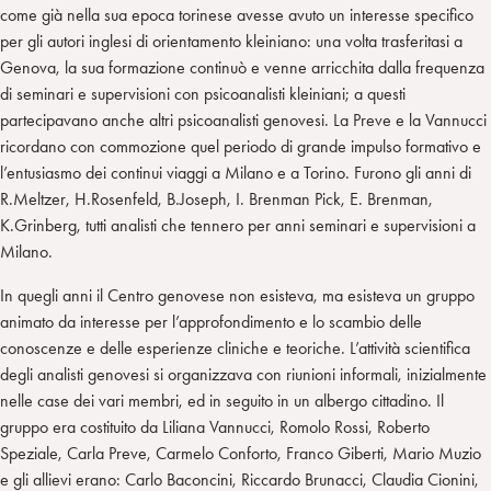
come già nella sua epoca torinese avesse avuto un interesse specifico
per gli autori inglesi di orientamento kleiniano: una volta trasferitasi a
Genova, la sua formazione continuò e venne arricchita dalla frequenza
di seminari e supervisioni con psicoanalisti kleiniani; a questi
partecipavano anche altri psicoanalisti genovesi. La Preve e la Vannucci
ricordano con commozione quel periodo di grande impulso formativo e
l’entusiasmo dei continui viaggi a Milano e a Torino. Furono gli anni di
R.Meltzer, H.Rosenfeld, B.Joseph, I. Brenman Pick, E. Brenman,
K.Grinberg, tutti analisti che tennero per anni seminari e supervisioni a
Milano.
In quegli anni il Centro genovese non esisteva, ma esisteva un gruppo
animato da interesse per l’approfondimento e lo scambio delle
conoscenze e delle esperienze cliniche e teoriche. L’attività scientifica
degli analisti genovesi si organizzava con riunioni informali, inizialmente
nelle case dei vari membri, ed in seguito in un albergo cittadino. Il
gruppo era costituito da Liliana Vannucci, Romolo Rossi, Roberto
Speziale, Carla Preve, Carmelo Conforto, Franco Giberti, Mario Muzio
e gli allievi erano: Carlo Baconcini, Riccardo Brunacci, Claudia Cionini,