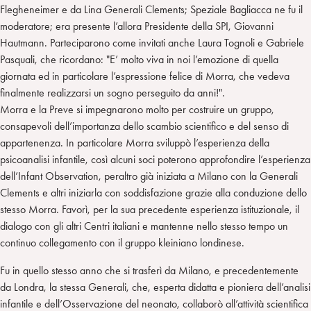
Flegheneimer e da Lina Generali Clements; Speziale Bagliacca ne fu il
moderatore; era presente l’allora Presidente della SPI, Giovanni
Hautmann. Parteciparono come invitati anche Laura Tognoli e Gabriele
Pasquali, che ricordano: "E’ molto viva in noi l’emozione di quella
giornata ed in particolare l’espressione felice di Morra, che vedeva
finalmente realizzarsi un sogno perseguito da anni!".
Morra e la Preve si impegnarono molto per costruire un gruppo,
consapevoli dell’importanza dello scambio scientifico e del senso di
appartenenza. In particolare Morra sviluppò l’esperienza della
psicoanalisi infantile, così alcuni soci poterono approfondire l’esperienza
dell’Infant Observation, peraltro già iniziata a Milano con la Generali
Clements e altri iniziarla con soddisfazione grazie alla conduzione dello
stesso Morra. Favorì, per la sua precedente esperienza istituzionale, il
dialogo con gli altri Centri italiani e mantenne nello stesso tempo un
continuo collegamento con il gruppo kleiniano londinese.
Fu in quello stesso anno che si trasferì da Milano, e precedentemente
da Londra, la stessa Generali, che, esperta didatta e pioniera dell’analisi
infantile e dell’Osservazione del neonato, collaborò all’attività scientifica