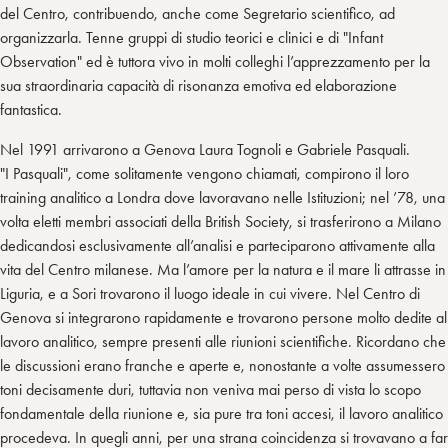
del Centro, contribuendo, anche come Segretario scientifico, ad
organizzarla. Tenne gruppi di studio teorici e clinici e di "Infant
Observation" ed è tuttora vivo in molti colleghi l’apprezzamento per la
sua straordinaria capacità di risonanza emotiva ed elaborazione
fantastica.
Nel 1991 arrivarono a Genova Laura Tognoli e Gabriele Pasquali.
"I Pasquali", come solitamente vengono chiamati, compirono il loro
training analitico a Londra dove lavoravano nelle Istituzioni; nel ’78, una
volta eletti membri associati della British Society, si trasferirono a Milano
dedicandosi esclusivamente all’analisi e parteciparono attivamente alla
vita del Centro milanese. Ma l’amore per la natura e il mare li attrasse in
Liguria, e a Sori trovarono il luogo ideale in cui vivere. Nel Centro di
Genova si integrarono rapidamente e trovarono persone molto dedite al
lavoro analitico, sempre presenti alle riunioni scientifiche. Ricordano che
le discussioni erano franche e aperte e, nonostante a volte assumessero
toni decisamente duri, tuttavia non veniva mai perso di vista lo scopo
fondamentale della riunione e, sia pure tra toni accesi, il lavoro analitico
procedeva. In quegli anni, per una strana coincidenza si trovavano a far