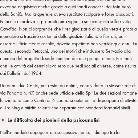
avvenne acquistata anche grazie a quei fondi concessi dal Ministero
della Sanità. Ma la querelle aveva suscitato scalpore e forse dissapori.
Petacchi ricordava in proposito una vignetta satirica uscita sulla rivista
Candido
. Non ci sorprende che l’iter giudiziario di quella vera e propria
montatura si trascinò coi tempi della giustizia italiana e Perrotti, per
esserne ufficialmente assolto, dovette aspettare ben venticinque anni. Fu
questo, secondo Petacchi, uno dei motivi che indussero Servadio alla
rinuncia del progetto di sede comune dei due gruppi romani. Per molti
anni le attività dei centri si svolsero due sedi sociali diverse, come risulta
dai Bollettini del 1964.
Da anni i due Centri, pur restando distinti, condividono la stessa sede di
via Panama n. 47, anche sede ufficiale della Spi. Le due sezioni romane
funzionano come Centri di Psicoanalisi autonomi e dispongono di attività
di Training e attività scientifiche separate con standard formativi simili.
Le difficoltà dei pionieri della psicoanalisi
Nell’immediato dopoguerra e successivamente, il dialogo tra la