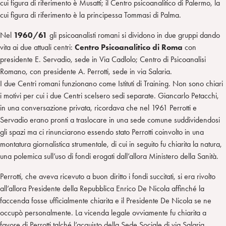
cui figura di riferimento è Musatti; il Centro psicoanalitico di Palermo, la
cui figura di riferimento è la principessa Tommasi di Palma.
Nel
1960/61
gli psicoanalisti romani si dividono in due gruppi dando
vita ai due attuali centri:
Centro Psicoanalitico di Roma
con
presidente E. Servadio, sede in Via Cadlolo; Centro di Psicoanalisi
Romano, con presidente A. Perrotti, sede in via Salaria.
I due Centri romani funzionano come Istituti di Training. Non sono chiari
i motivi per cui i due Centri scelsero sedi separate. Giancarlo Petacchi,
in una conversazione privata, ricordava che nel 1961 Perrotti e
Servadio erano pronti a traslocare in una sede comune suddividendosi
gli spazi ma ci rinunciarono essendo stato Perrotti coinvolto in una
montatura giornalistica strumentale, di cui in seguito fu chiarita la natura,
una polemica sull’uso di fondi erogati dall’allora Ministero della Sanità.
Perrotti, che aveva ricevuto a buon diritto i fondi succitati, si era rivolto
all’allora Presidente della Repubblica Enrico De Nicola affinché la
faccenda fosse ufficialmente chiarita e il Presidente De Nicola se ne
occupò personalmente. La vicenda legale ovviamente fu chiarita a
favore di Perrotti talché l’acquisto della Sede Sociale di via Salaria