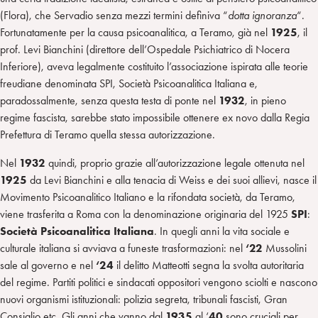
(Flora), che Servadio senza mezzi termini definiva “
dotta ignoranza
“.
Fortunatamente per la causa psicoanalitica, a Teramo, già nel
1925
, il
prof. Levi Bianchini (direttore dell’Ospedale Psichiatrico di Nocera
Inferiore), aveva legalmente costituito l’associazione ispirata alle teorie
freudiane denominata SPI, Società Psicoanalitica Italiana e,
paradossalmente, senza questa testa di ponte nel
1932
, in pieno
regime fascista, sarebbe stato impossibile ottenere ex novo dalla Regia
Prefettura di Teramo quella stessa autorizzazione.
Nel
1932
quindi, proprio grazie all’autorizzazione legale ottenuta nel
1925
da Levi Bianchini e alla tenacia di Weiss e dei suoi allievi, nasce il
Movimento Psicoanalitico Italiano e la rifondata società, da Teramo,
viene trasferita a Roma con la denominazione originaria del 1925
SPI
:
Società Psicoanalitica Italiana
. In quegli anni la vita sociale e
culturale italiana si avviava a funeste trasformazioni: nel
‘22
Mussolini
sale al governo e nel
‘24
il delitto Matteotti segna la svolta autoritaria
del regime. Partiti politici e sindacati oppositori vengono sciolti e nascono
nuovi organismi istituzionali: polizia segreta, tribunali fascisti, Gran
Consiglio etc. Gli anni che vanno dal
1935
al ‘
40
sono cruciali per