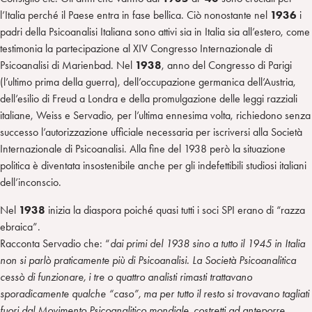
l’Italia perché il Paese entra in fase bellica. Ciò nonostante nel
1936
i
padri della Psicoanalisi Italiana sono attivi sia in Italia sia all’estero, come
testimonia la partecipazione al XIV Congresso Internazionale di
Psicoanalisi di Marienbad. Nel
1938
, anno del Congresso di Parigi
(l’ultimo prima della guerra), dell’occupazione germanica dell’Austria,
dell’esilio di Freud a Londra e della promulgazione delle leggi razziali
italiane, Weiss e Servadio, per l’ultima ennesima volta, richiedono senza
successo l’autorizzazione ufficiale necessaria per iscriversi alla Società
Internazionale di Psicoanalisi. Alla fine del 1938 però la situazione
politica è diventata insostenibile anche per gli indefettibili studiosi italiani
dell’inconscio.
Nel
1938
inizia la diaspora poiché quasi tutti i soci SPI erano di “razza
ebraica”.
Racconta Servadio che: “
dai primi del 1938 sino a tutto il 1945 in Italia
non si parlò praticamente più di Psicoanalisi. La Società Psicoanalitica
cessò di funzionare, i tre o quattro analisti rimasti trattavano
sporadicamente qualche “caso”, ma per tutto il resto si trovavano tagliati
fuori dal Movimento Psicoanalitico mondiale, costretti ad anteporre