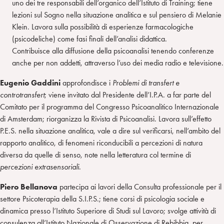
uno dei tre responsabili dell’organico dell’Istituto di Training; tiene
lezioni sul Sogno nella situazione analitica e sul pensiero di Melanie
Klein. Lavora sulla possibilità di esperienze farmacologiche
(psicodeliche) come fasi finali dell’analisi didattica.
Contribuisce alla diffusione della psicoanalisi tenendo conferenze
anche per non addetti, attraverso l’uso dei media radio e televisione.
Eugenio Gaddini
approfondisce i
Problemi di transfert e
controtransfert
; viene invitato dal Presidente dell’I.P.A. a far parte del
Comitato per il programma del Congresso Psicoanalitico Internazionale
di Amsterdam; riorganizza la Rivista di Psicoanalisi. Lavora sull’effetto
P.E.S. nella situazione analitica, vale a dire sul verificarsi, nell’ambito del
rapporto analitico, di fenomeni riconducibili a percezioni di natura
diversa da quelle di senso, note nella letteratura col termine di
percezioni extrasensoriali
.
Piero Bellanova
partecipa ai lavori della Consulta professionale per il
settore Psicoterapia della S.I.P.S.; tiene corsi di psicologia sociale e
dinamica presso l’Istituto Superiore di Studi sul Lavoro; svolge attività di
consulenza all’Istituto Nazionale di Osservazione di Rebibbia, per