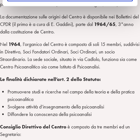
o
poi lavorare sulla relazione.”(intervista ad A. Vergine, 2005)
La documentazione sulle origini del Centro è disponibile nei Bollettini del
CPDR (il primo è a cura di E. Gaddini), parte dal
1964/65
, 3°anno
dalla costituzione de Centro.
Nel
1964
, l’organico del Centro è composto di soli 15 membri, suddivisi
in Direttivo, Soci Fondatori Ordinari, Soci Ordinari, un socio
Straordinario. La sede sociale, situata in via Cadlolo, funziona sia come
Centro Psicoanalitico sia come Istituto di Psicoanalisi.
Le finalità dichiarate nell’art. 2 dello Statuto:
Promuovere studi e ricerche nel campo della teoria e della pratica
psicoanalitica
Svolgere attività d’insegnamento della psicoanalisi
Diffondere la conoscenza della psicoanalisi
Consiglio Direttivo del Centro
è composto da tre membri ed un
Segretario: