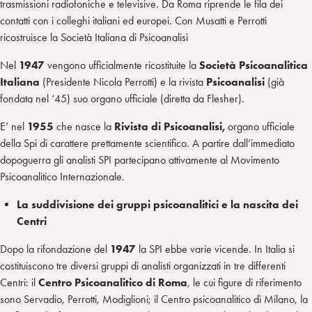
trasmissioni radiofoniche e televisive. Da Roma riprende le fila dei
contatti con i colleghi italiani ed europei. Con Musatti e Perrotti
ricostruisce la Società Italiana di Psicoanalisi
Nel
1947
vengono ufficialmente ricostituite la
Società Psicoanalitica
Italiana
(Presidente Nicola Perrotti) e la rivista
Psicoanalisi
(già
fondata nel ‘45) suo organo ufficiale (diretta da Flesher).
E’ nel
1955
che nasce la
Rivista di Psicoanalisi,
organo ufficiale
della Spi di carattere prettamente scientifico. A partire dall’immediato
dopoguerra gli analisti SPI partecipano attivamente al Movimento
Psicoanalitico Internazionale.
La suddivisione dei gruppi psicoanalitici e la nascita dei
Centri
Dopo la rifondazione del
1947
la SPI ebbe varie vicende. In Italia si
costituiscono tre diversi gruppi di analisti organizzati in tre differenti
Centri: il
Centro Psicoanalitico di Roma
, le cui figure di riferimento
sono Servadio, Perrotti, Modiglioni; il Centro psicoanalitico di Milano, la