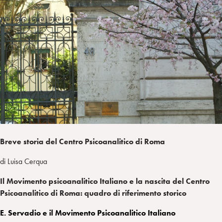
i
t
a
n
e
m
r
Breve storia del Centro Psicoanalitico di Roma
di Luisa Cerqua
Il Movimento psicoanalitico Italiano e la nascita del Centro
Psicoanalitico di Roma: quadro di riferimento storico
E. Servadio e il Movimento Psicoanalitico Italiano