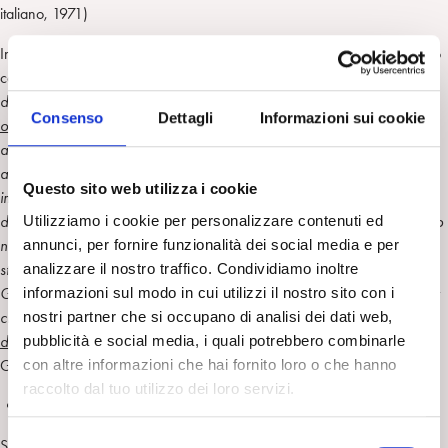
italiano, 1971)
In un articolo del
1965
anche Servadio evidenzia i fattori che avevano
condizionato lo sviluppo del Movimento Psicoanalitico Italiano: “…
le
difficoltà che la psicoanalisi ha incontrato in Italia sono dovute a
quattro
Consenso
Dettagli
Informazioni sui cookie
ordini di fattori
. Uno è costituito da
una certa tradizione cattolica
…Un
altro è
l’orientamento “organicistico
” che ha contraddistinto per molti
anni la psichiatria italiana, la quale ancora risente in parte delle
Questo sito web utilizza i cookie
impostazioni materialistiche sia della psichiatria tedesca “classica” sia
Utilizziamo i cookie per personalizzare contenuti ed
della scuola “positiva” di C. Lombroso e di E. Ferri, sia dell’orientamento
annunci, per fornire funzionalità dei social media e per
neurologico di A. Tanzi, L. Bianchi e V. Buscaino. La terza difficoltà è
analizzare il nostro traffico. Condividiamo inoltre
stata rappresentata dalle
correnti filosofiche idealistiche
(B. Croce, e G.
informazioni sul modo in cui utilizzi il nostro sito con i
Gentile) che hanno dominato un ampio settore della cultura Italiana per
nostri partner che si occupano di analisi dei dati web,
circa mezzo secolo. La quarta, infine, dall’
ostilità delle correnti politiche
pubblicità e social media, i quali potrebbero combinarle
di estrema sinistra e dei teorici del marxismo ortodosso
” (Le due
con altre informazioni che hai fornito loro o che hanno
Gradive, P. Bellanova, 1982).
raccolto dal tuo utilizzo dei loro servizi.
Dopo l’età dei pionieri
S
Sul finire del
1964
la SPI è in crescita e comprende più di 50 membri