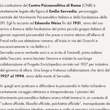
La costituzione del
Centro Psicoanalitico di Roma
(CPdR) è
strettamente legata alla figura di
Emilio Servadio
, personaggio
centrale del Movimento Psicoanalitico Italiano e della fondazione della
SPI. Egli fu accanto ad
Edoardo Weiss
fin dal
1931
, anno del suo
arrivo a Roma e della fondazione del primo piccolo gruppo italiano di
giovani aspiranti psicoanalisti che prese a riunirsi attorno all’allievo di
Freud nella sua abitazione romana, all’inizio in via dei Gracchi e
successivamente in via Bellini n.1.
Servadio aveva ventisette anni e su invito di Tuminelli, primo editore
della Treccani, aveva lasciato Genova e iniziato la sua lunga
collaborazione al Progetto Enciclopedico avviato nel 1927 per iniziativa
del governo di allora. Una lunga e fruttuosa collaborazione che durò dal
1927 al 1994
, anno della morte di Servadio.
In quegli anni praticare e diffondere la psicoanalisi in Italia richiedeva
certamente coraggio ottimismo e intraprendenza. I pionieri del
Movimento psicoanalitico Italiano erano infatti immersi in un contesto di
“
cultura ufficiale, filosofia ufficiale, psichiatria ufficiale
“, monopolizzato da
una certa tradizione idealista, estranea e ostile al pensiero psicoanalitico