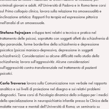
criminali giovani e adulti. All’Università di Padova e in Roma tiene corsi
sul
Primo colloquio clinico
, lavora sulla relazione tra omosessualità e
inclinazione artistica:
Rapporti fra terapia ed espressione pittorica
nell’analisi di un omosessuale
.
Stefano Fajrajzen
sviluppa temi relativi a tecnica e pratica nel
trattamento delle psicosi, soprattutto con soggetti affetti da schizofrenia di
tipo paranoide, forme borderline della schizofrenia e depressione
psicotica (psicosi maniaco-depressiva, depressione in soggetti
schizofrenici):
Considerazioni su alcune difficoltà nello studio della
schizofrenia
; lavora sull’aggressività:
Alcune considerazioni
sull’aggressività
contro-transferenziale nel trattamento di pazienti
psicotici
.
Carlo Traversa
lavora sulla Comunicazione non verbale nel rapporto
analitico e sui livelli di proiezione nel disegno e sui relativi problemi
diagnostici. Tiene corsi di
Psicologia dinamica dello sviluppo
per i medici
della specializzazione in neuropsichiatria infantile presso la Clinica delle
malattie nervose e mentali dell’Università di Roma; un seminario su