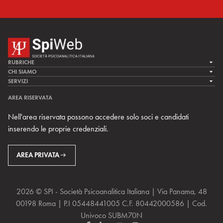
RUBRICHE
LA CURA
CHI SIAMO
LA SPI
SERVIZI
LA RICERCA
SPIPEDIA
TEAM DI SPIWEB
AREA RISERVATA
CULTURA E SOCIETÀ
CERCA UNO PSICOANALISTA
CONTATTI
Nell'area riservata possono accedere solo soci e candidati
MULTIMEDIA
ARCHIVIO STORICO
inserendo le proprie credenziali.
RIVISTE
AREA INTERNAZIONALE
CENTRI LOCALI DELLA SPI
PROSSIMI EVENTI
AREA PRIVATA
2026 © SPI - Società Psicoanalitica Italiana | Via Panama, 48
00198 Roma | P.I 05448441005 C.F. 80442000586 | Cod.
Univoco SUBM70N