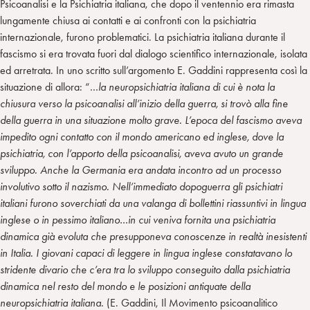
Psicoanalisi e la Psichiatria italiana, che dopo il ventennio era rimasta
lungamente chiusa ai contatti e ai confronti con la psichiatria
internazionale, furono problematici. La psichiatria italiana durante il
fascismo si era trovata fuori dal dialogo scientifico internazionale, isolata
ed arretrata. In uno scritto sull’argomento E. Gaddini rappresenta così la
situazione di allora: “…
la neuropsichiatria italiana di cui è nota la
chiusura verso la psicoanalisi all’inizio della guerra, si trovò alla fine
della guerra in una situazione molto grave. L’epoca del fascismo aveva
impedito ogni contatto con il mondo americano ed inglese, dove la
psichiatria, con l’apporto della psicoanalisi, aveva avuto un grande
sviluppo. Anche la Germania era andata incontro ad un processo
involutivo sotto il nazismo. Nell’immediato dopoguerra gli psichiatri
italiani furono soverchiati da una valanga di bollettini riassuntivi in lingua
inglese o in pessimo italiano…in cui veniva fornita una psichiatria
dinamica già evoluta che presupponeva conoscenze in realtà inesistenti
in Italia. I giovani capaci di leggere in lingua inglese constatavano lo
stridente divario che c’era tra lo sviluppo conseguito dalla psichiatria
dinamica nel resto del mondo e le posizioni antiquate della
neuropsichiatria italiana.
(E. Gaddini, Il Movimento psicoanalitico