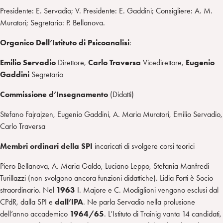
Presidente: E. Servadio; V. Presidente: E. Gaddini; Consigliere: A. M.
Muratori; Segretario: P. Bellanova.
Organico Dell’Istituto di Psicoanalisi
:
Emilio Servadio
Direttore,
Carlo Traversa
Vicedirettore,
Eugenio
Gaddini
Segretario
Commissione d’Insegnamento
(
Didatti)
Stefano Fajrajzen, Eugenio Gaddini, A. Maria Muratori, Emilio Servadio,
Carlo Traversa
Membri ordinari della SPI
incaricati di svolgere corsi teorici
Piero Bellanova, A. Maria Galdo, Luciano Leppo, Stefania Manfredi
Turillazzi (non svolgono ancora funzioni didattiche). Lidia Forti è Socio
straordinario. Nel
1963
I. Majore e C. Modiglioni vengono esclusi dal
CPdR, dalla SPI e
dall’IPA
. Ne parla Servadio nella prolusione
dell’anno accademico
1964/65
. L’Istituto di Trainig vanta 14 candidati,