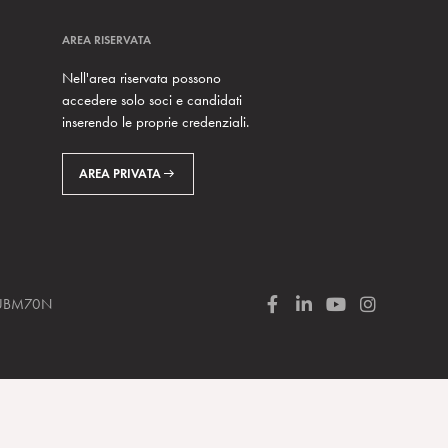
AREA RISERVATA
Nell'area riservata possono
accedere solo soci e candidati
inserendo le proprie credenziali.
AREA PRIVATA
 SUBM70N
F
L
Y
I
a
i
o
n
c
n
u
s
e
k
T
t
b
e
u
a