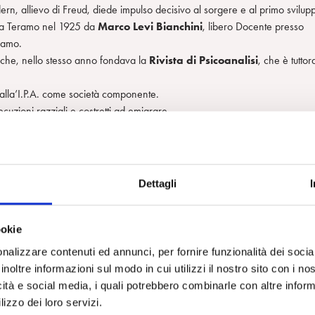
ern, allievo di Freud, diede impulso decisivo al sorgere e al primo svilup
 a Teramo nel 1925 da
Marco Levi Bianchini
, libero Docente presso
eramo.
s che, nello stesso anno fondava la
Rivista di Psicoanalisi
, che è tuttor
dalla’I.P.A. come società componente.
ecuzioni razziali e costretti ad emigrare.
a Perrotti,
Emilio Servadio
e
Alessandra Tomasi di Palma
che
o clinico-teorico della psicoanalisi.
 ma negli anni ’60 e ’70 si assistette ad un forte sviluppo in relazione a
icolare, la messa in discussione, in campo psichiatrico della tragica realtà
Dettagli
agio psichico restituendo dignità all’uomo e alla sua sofferenza. La cadut
luzione della S.P.I., del resto è stata sempre in relazione sia a mutamenti
o psicoanalitico italiano.
ookie
ifiche dello Statuto e dell’assetto societario avvenute nel 1961, nel 1974
nalizzare contenuti ed annunci, per fornire funzionalità dei socia
a S.P.I. che conta oggi 620 Soci e 294 Candidati: per numero di componenti
inoltre informazioni sul modo in cui utilizzi il nostro sito con i n
lge nei 13
Centri
ed è coordinata dalla
Commissione Scientifica
icità e social media, i quali potrebbero combinarle con altre inform
i di Consultazione
, aperti all’esterno.
lizzo dei loro servizi.
 Training
che opera attraverso quattro
Sezioni Locali
(Prima Sezione