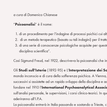
a cura di Domenico Chianese
“
Psicoanalisi
” è il nome:
di un procedimento per l’indagine di processi psichici cui a
di un metodo terapeutico (basato su tali indagini) per il tratt
di una serie di conoscenze psicologiche acquisite per qu
disciplina scientifica”.
Così Sigmund Freud, nel 1922, descriveva la psicoanalisi che in
Gli
Studi sull’Isteria
(1892-95) e L’
Interpretazione dei S
mondo inconscio e di cura della sofferenza psichica. A Vienna, 
successivi si assistette ad un rapido sviluppo della disciplina e
fondare nel 1910 l’
International Psychoanalytical Associ
sull’analisi personale, le supervisioni, i corsi clinico-teorici. 
aderiranno all’I.P.A.
La psicoanalisi entrerà in Italia passando e sostando a Trieste, ci