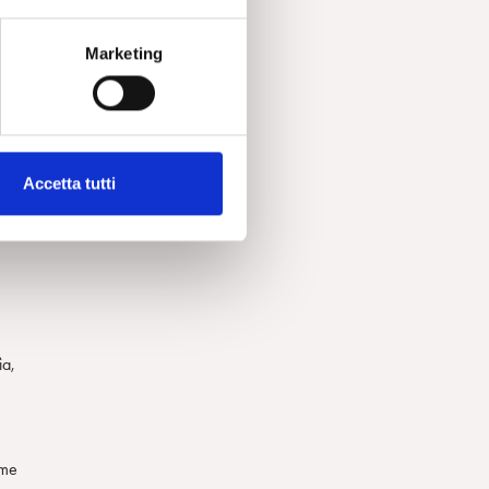
i e
Marketing
Accetta tutti
re
ia,
rme