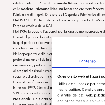
artistici e letterari. A Trieste
Edoardo Weiss
, analizzato da Fed
della
Società Psicoanalitica Italiana
che era stata fondata
l’Università di Napoli, Direttore dell’Ospedale Psichiatrico di T
Nel 1932 la S.P.I. fu trasferita a Roma e riorganizzata da Weis
l’organo ufficiale della S.P.I.
Nel 1936 la Società Psicoanalitica Italiana venne riconosciuta 
Durante il periodo fascista alcuni analisti saranno vittime di pers
In quel periodo spiccavano le figure di
Cesare Musatti
,
Nicol
contribuiranno, anche in seguito, alla divulgazione e al progress
Nel dopoguerra la diffusione della psicoanalisi in Italia fu lenta,
profondi mutamenti della Società e della cultura italiana. In part
Consenso
dei manicomi, portò ad una presa di coscienza collettiva del dis
di pregiudizi culturali favorì lo sviluppo della psicoanalisi. L’evo
sociali e culturali esterni sia a trasformazioni interne al moviment
Questo sito web utilizza i c
Di queste trasformazioni ne sono testimonianza le principali mod
Utilizziamo i cookie per perso
infine nel 1992. Quest’ultima ha definito l’assetto attuale dell
nostro traffico. Condividiamo 
S.P.I. è la seconda Società in Europa. L’attività scientifica si svo
di analisi dei dati web, pubbl
Nazionale
. Nei Centri sono attivi i gruppi di ricerca e i
Serviz
che hanno raccolto dal tuo uti
La formazione degli allievi è affidata all’
Istituto Nazionale di