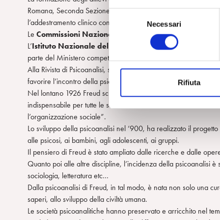
Romana, Seconda Sezione Romana, Sezione Milanese e Sezione V
S
l’addestramento clinico con le supervisioni.
Necessari
e
Le
Commissioni Nazionali
regolano l’ammissione dei nuovi al
l
L’
Istituto Nazionale del Training della Società Psicoanal
e
parte del Ministero competente (M.U.R.S.T).
z
Alla Rivista di Psicoanalisi, si affianca una seconda pubblicazion
i
favorire l’incontro della psicoanalisi con altre discipline.
Rifiuta
o
Nel lontano 1926 Freud scriveva: “In quanto “psicologia del p
n
indispensabile per tutte le scienze che studiano la storia delle orig
e
l’organizzazione sociale”.
d
Lo sviluppo della psicoanalisi nel ‘900, ha realizzato il progetto 
e
alle psicosi, ai bambini, agli adolescenti, ai gruppi.
l
Il pensiero di Freud è stato ampliato dalle ricerche e dalle opere
c
Quanto poi alle altre discipline, l’incidenza della psicoanalisi è 
o
sociologia, letteratura etc…
n
Dalla psicoanalisi di Freud, in tal modo, è nata non solo una cur
s
saperi, allo sviluppo della civiltà umana.
e
Le società psicoanalitiche hanno preservato e arricchito nel te
n