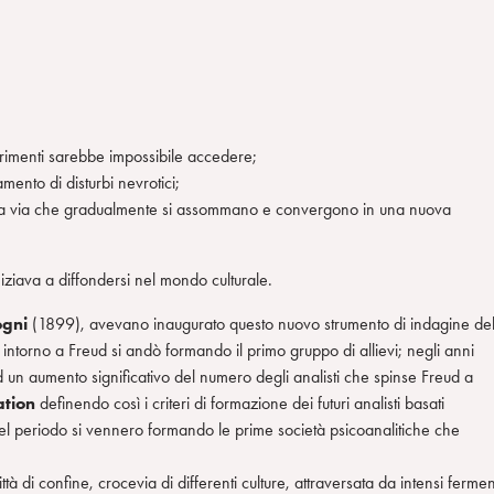
ltrimenti sarebbe impossibile accedere;
amento di disturbi nevrotici;
esta via che gradualmente si assommano e convergono in una nuova
iziava a diffondersi nel mondo culturale.
ogni
(1899), avevano inaugurato questo nuovo strumento di indagine de
intorno a Freud si andò formando il primo gruppo di allievi; negli anni
 ad un aumento significativo del numero degli analisti che spinse Freud a
ation
definendo così i criteri di formazione dei futuri analisti basati
In quel periodo si vennero formando le prime società psicoanalitiche che
ttà di confine, crocevia di differenti culture, attraversata da intensi fermen