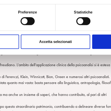
eneto-Emiliana). Compito delle Sezioni è l’attuazione dei corsi teoric
Preferenze
Statistiche
lievi e la loro formazione fino alla valutazione conclusiva.
itica Italiana
nel gennaio del 2000 ha ottenuto il riconoscimento da
e ufficiale,
Psiche
, Rivista di Cultura Psicoanalitica che ha lo scopo di
Accetta selezionati
rofondo” o
dottrina dell’inconscio psichico
la psicoanalisi può diveni
ini della civiltà e delle grandi istituzioni, come l’arte, la religione e
freudiano. L’ambito dell’applicazione clinica della psicoanalisi si è estesa
 di Ferenczi, Klein, Winnicott, Bion, Green e numerosi altri psicoanalisti.
stata quanto mai vasta: basta pensare alla linguistica, antropologia, filosof
a ma anche un insieme di saperi, che hanno contribuito, al pari di altri
mpo questo straordinario patrimonio, contribuendo a delineare diverse fo