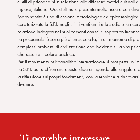
e stili di psicoanalisi in relazione alle differenti matrici cultura
s
inglese, italiana. Quest’ultima si presenta molto ricca e con divers
o
Molto sentita è una riflessione metodologica ed epistemologica su
caratterizzato la S.P.I. negli ultimi venti anni è lo studio e la ric
relazione indagata nei suoi versanti consci e soprattutto inconsc
La psicoanalisi è sorta più di un secolo fa, in un momento di pr
complessi problemi di civilizzazione che incidono sulla vita ps
che assume il dolore psichico.
Per il movimento psicoanalitico internazionale si prospetta un i
La S.P.I. potrà affrontare questa sfida attingendo alla singolare 
la riflessione sui propri fondamenti, con la tensione a rinnova
divenire.
Ti potrebbe interessare...