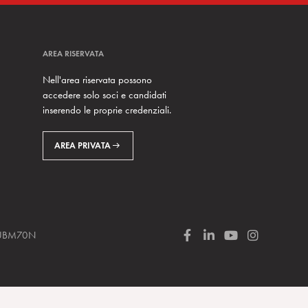
AREA RISERVATA
Nell'area riservata possono
accedere solo soci e candidati
inserendo le proprie credenziali.
AREA PRIVATA
 SUBM70N
F
L
Y
I
a
i
o
n
c
n
u
s
e
k
T
t