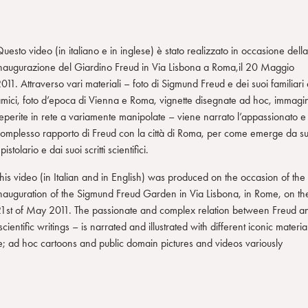
uesto video (in italiano e in inglese) è stato realizzato in occasione della
naugurazione del Giardino Freud in Via Lisbona a Roma,il 20 Maggio
011. Attraverso vari materiali – foto di Sigmund Freud e dei suoi familiari
mici, foto d’epoca di Vienna e Roma, vignette disegnate ad hoc, immagin
eperite in rete a variamente manipolate – viene narrato l’appassionato e
omplesso rapporto di Freud con la città di Roma, per come emerge da s
pistolario e dai suoi scritti scientifici.
his video (in Italian and in English) was produced on the occasion of the
nauguration of the Sigmund Freud Garden in Via Lisbona, in Rome, on th
1st of May 2011. The passionate and complex relation between Freud a
entific writings – is narrated and illustrated with different iconic materia
e; ad hoc cartoons and public domain pictures and videos variously