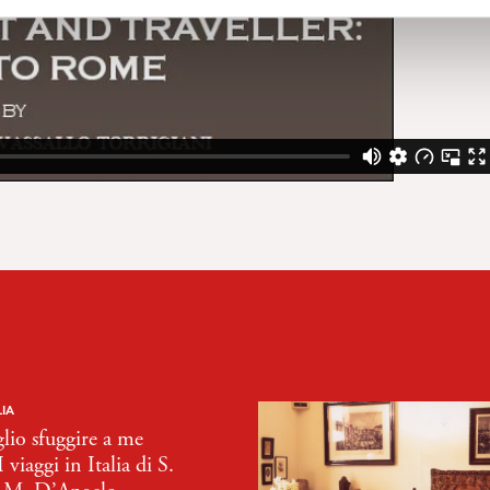
LIA
lio sfuggire a me
I viaggi in Italia di S.