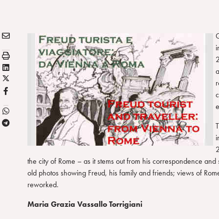
E
Condividi:
Q
M
i
S
A
2
t
L
I
a
a
X
i
L
r
m
/
n
F
c
p
T
k
B
e
a
w
e
T
i
d
T
e
t
i
i
l
t
n
2
e
e
the city of Rome – as it stems out from his correspondence and sci
g
r
old photos showing Freud, his family and friends; views of Rom
r
reworked.
a
Maria Grazia Vassallo Torrigiani
m