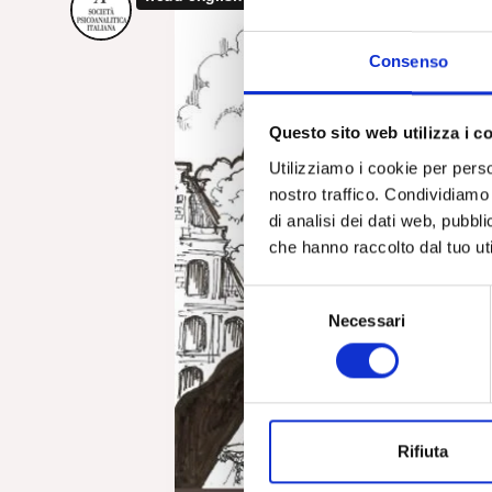
Consenso
Questo sito web utilizza i c
Utilizziamo i cookie per perso
nostro traffico. Condividiamo 
di analisi dei dati web, pubbl
che hanno raccolto dal tuo uti
S
Necessari
e
l
e
z
i
Rifiuta
o
n