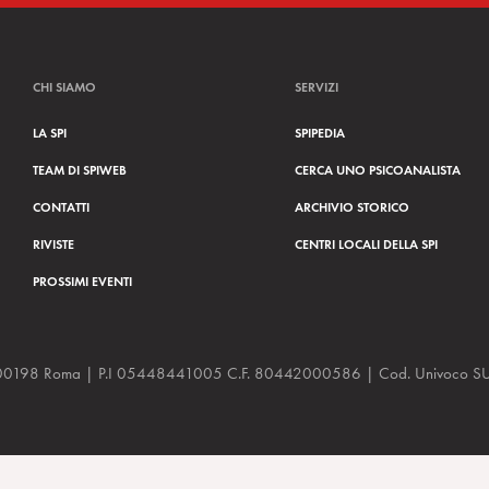
CHI SIAMO
SERVIZI
LA SPI
SPIPEDIA
TEAM DI SPIWEB
CERCA UNO PSICOANALISTA
CONTATTI
ARCHIVIO STORICO
RIVISTE
CENTRI LOCALI DELLA SPI
PROSSIMI EVENTI
a, 48 00198 Roma | P.I 05448441005 C.F. 80442000586 | Cod. Univoco