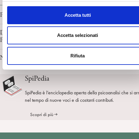
l
c
Premio Cesare Musatti a Federico Tiezzi. Roma, 27/09/2
Accetta tutti
o
n
Dentro il XX Congresso Nazionale, interviste ai vincitori 
s
Accetta selezionati
Premio ‘Cesare Musatti’, al Presidente e al Segretario dell
e
n
Rifiuta
Narciso. G. Saltamerenda intervista S. Macri
s
o
SpiPedia
SpiPedia è l’enciclopedia aperta della psicoanalisi che si ar
nel tempo di nuove voci e di costanti contributi.
Scopri di più