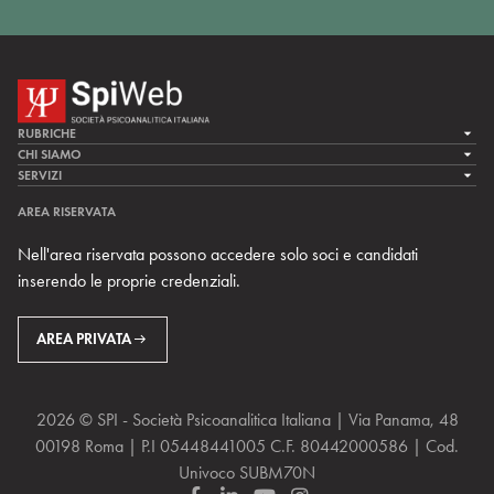
RUBRICHE
LA CURA
CHI SIAMO
LA SPI
SERVIZI
LA RICERCA
SPIPEDIA
TEAM DI SPIWEB
AREA RISERVATA
CULTURA E SOCIETÀ
CERCA UNO PSICOANALISTA
CONTATTI
Nell'area riservata possono accedere solo soci e candidati
MULTIMEDIA
ARCHIVIO STORICO
inserendo le proprie credenziali.
RIVISTE
AREA INTERNAZIONALE
CENTRI LOCALI DELLA SPI
PROSSIMI EVENTI
AREA PRIVATA
2026 © SPI - Società Psicoanalitica Italiana | Via Panama, 48
00198 Roma | P.I 05448441005 C.F. 80442000586 | Cod.
Univoco SUBM70N