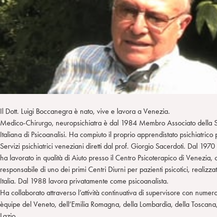
i
t
a
n
e
m
r
Il Dott. Luigi Boccanegra è nato, vive e lavora a Venezia.
Medico-Chirurgo, neuropsichiatra è dal 1984 Membro Associato della S
Italiana di Psicoanalisi. Ha compiuto il proprio apprendistato psichiatrico 
Servizi psichiatrici veneziani diretti dal prof. Giorgio Sacerdoti. Dal 197
ha lavorato in qualità di Aiuto presso il Centro Psicoterapico di Venezia,
responsabile di uno dei primi Centri Diurni per pazienti psicotici, realizzat
Italia. Dal 1988 lavora privatamente come psicoanalista.
Ha collaborato attraverso l’attività continuativa di supervisore con numer
èquipe del Veneto, dell’Emilia Romagna, della Lombardia, della Toscana,
Lazio.