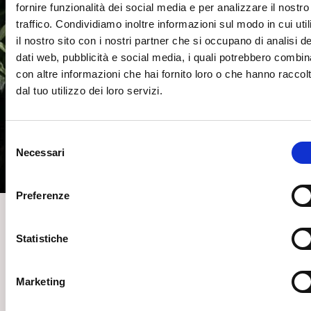
fornire funzionalità dei social media e per analizzare il nostro
traffico. Condividiamo inoltre informazioni sul modo in cui util
il nostro sito con i nostri partner che si occupano di analisi de
dati web, pubblicità e social media, i quali potrebbero combin
con altre informazioni che hai fornito loro o che hanno raccol
dal tuo utilizzo dei loro servizi.
S
Necessari
e
l
e
Preferenze
z
i
o
Statistiche
n
e
Marketing
d
e
PSICOANALISI E ALTRI SAPERI