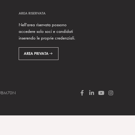
AREA RISERVATA
Nell'area riservata possono
accedere solo soci e candidati
inserendo le proprie credenziali.
AREA PRIVATA
 SUBM70N
F
L
Y
I
a
i
o
n
c
n
u
s
e
k
T
t
b
e
u
a