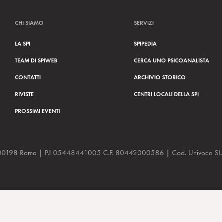
CHI SIAMO
SERVIZI
LA SPI
SPIPEDIA
TEAM DI SPIWEB
CERCA UNO PSICOANALISTA
CONTATTI
ARCHIVIO STORICO
RIVISTE
CENTRI LOCALI DELLA SPI
PROSSIMI EVENTI
a, 48 00198 Roma | P.I 05448441005 C.F. 80442000586 | Cod. Univoco