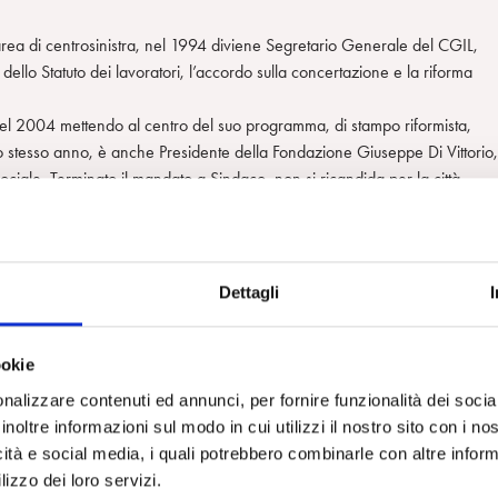
ell’area di centrosinistra, nel 1994 diviene Segretario Generale del CGIL,
18 dello Statuto dei lavoratori, l’accordo sulla concertazione e la riforma
 nel 2004 mettendo al centro del suo programma, di stampo riformista,
ello stesso anno, è anche Presidente della Fondazione Giuseppe Di Vittorio,
 sociale. Terminato il mandato a Sindaco, non si ricandida per la città,
o Democratico nel 2007, e dal 2009 è Parlamentare Europeo
stici, è appassionato di lirica, fumetti (a lui si deve la fondazione del pri
ienza.
Dettagli
ookie
nalizzare contenuti ed annunci, per fornire funzionalità dei socia
inoltre informazioni sul modo in cui utilizzi il nostro sito con i n
icità e social media, i quali potrebbero combinarle con altre inform
lizzo dei loro servizi.