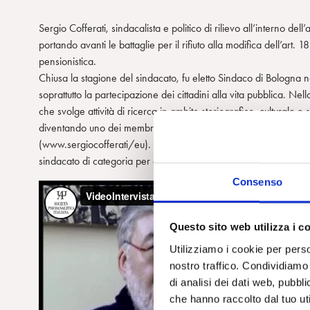
Sergio Cofferati, sindacalista e politico di rilievo all’interno d
portando avanti le battaglie per il rifiuto alla modifica dell’art. 
pensionistica.
Chiusa la stagione del sindacato, fu eletto Sindaco di Bologna
soprattutto la partecipazione dei cittadini alla vita pubblica. N
che svolge attività di ricerca in ambito storiografico, culturale e
diventando uno dei membri del Comitato Nazionale del Partit
(www.sergiocofferati/eu). Uomo di vasti interessi culturali ed arti
sindacato di categoria per autori di fumetti) e soprattutto fantasc
Consenso
Questo sito web utilizza i c
Utilizziamo i cookie per perso
nostro traffico. Condividiamo 
di analisi dei dati web, pubbl
che hanno raccolto dal tuo uti