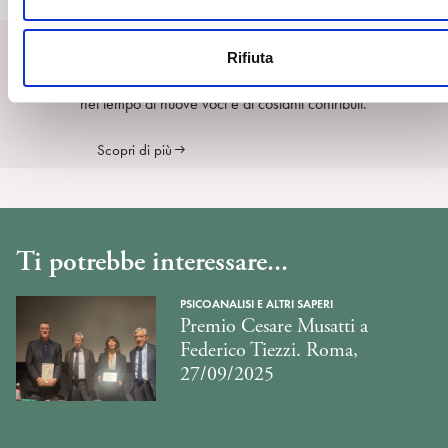
e
SpiPedia
n
Rifiuta
s
SpiPedia è l’enciclopedia aperta della psicoanalisi che si ar
o
nel tempo di nuove voci e di costanti contributi.
Scopri di più
Ti potrebbe interessare...
PSICOANALISI E ALTRI SAPERI
Premio Cesare Musatti a
Federico Tiezzi. Roma,
27/09/2025