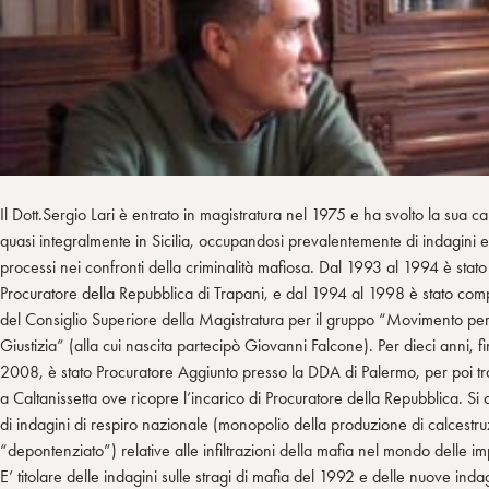
n
e
m
r
Il Dott.Sergio Lari è entrato in magistratura nel 1975 e ha svolto la sua ca
quasi integralmente in Sicilia, occupandosi prevalentemente di indagini e
processi nei confronti della criminalità mafiosa. Dal 1993 al 1994 è stato
Procuratore della Repubblica di Trapani, e dal 1994 al 1998 è stato co
del Consiglio Superiore della Magistratura per il gruppo “Movimento per
Giustizia” (alla cui nascita partecipò Giovanni Falcone). Per dieci anni, fi
2008, è stato Procuratore Aggiunto presso la DDA di Palermo, per poi tra
a Caltanissetta ove ricopre l’incarico di Procuratore della Repubblica. Si
di indagini di respiro nazionale (monopolio della produzione di calcestr
“depontenziato”) relative alle infiltrazioni della mafia nel mondo delle i
E’ titolare delle indagini sulle stragi di mafia del 1992 e delle nuove inda