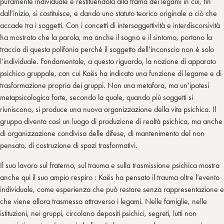
puramente individuale e restituendola alla trama dei legami in cui, fin
dall’inizio, si costituisce, e dando uno statuto teorico originale a ciò che
accade tra i soggetti. Con i concetti di intersoggettività e interdiscorsività
ha mostrato che la parola, ma anche il sogno e il sintomo, portano la
traccia di questa polifonia perché il soggetto dell’inconscio non è solo
l’individuale. Fondamentale, a questo riguardo, la nozione di apparato
psichico gruppale, con cui Kaës ha indicato una funzione di legame e di
trasformazione propria dei gruppi. Non una metafora, ma un’ipotesi
metapsicologica forte, secondo la quale, quando più soggetti si
riuniscono, si produce una nuova organizzazione della vita psichica. Il
gruppo diventa così un luogo di produzione di realtà psichica, ma anche
di organizzazione condivisa delle difese, di mantenimento del non
pensato, di costruzione di spazi trasformativi.
Il suo lavoro sul fraterno, sul trauma e sulla trasmissione psichica mostra
anche qui il suo ampio respiro : Kaës ha pensato il trauma oltre l’evento
individuale, come esperienza che può restare senza rappresentazione e
che viene allora trasmessa attraverso i legami. Nelle famiglie, nelle
istituzioni, nei gruppi, circolano depositi psichici, segreti, lutti non