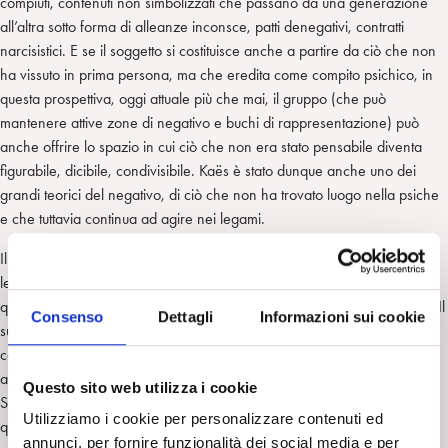
compiuti, contenuti non simbolizzati che passano da una generazione
all’altra sotto forma di alleanze inconsce, patti denegativi, contratti
narcisistici. E se il soggetto si costituisce anche a partire da ciò che non
ha vissuto in prima persona, ma che eredita come compito psichico, in
questa prospettiva, oggi attuale più che mai, il gruppo (che può
mantenere attive zone di negativo e buchi di rappresentazione) può
anche offrire lo spazio in cui ciò che non era stato pensabile diventa
figurabile, dicibile, condivisibile. Kaës è stato dunque anche uno dei
grandi teorici del negativo, di ciò che non ha trovato luogo nella psiche
e che tuttavia continua ad agire nei legami.
Il suo pensiero ha inciso anche sul modo di comprendere le istituzioni e
le comunità di lavoro, sottraendole sia alla riduzione psicologistica sia a
quella sociologica, e restituendo loro uno statuto psicoanalitico proprio. Il
Consenso
Dettagli
Informazioni sui cookie
suo insegnamento resta una bussola, un modo di orientarsi nella
complessità dei legami, nelle alleanze inconsce, nelle tensioni tra
appartenenza e differenze.
Questo sito web utilizza i cookie
Spiweb lo ricorda qui, riproponendo, su un’idea di Maria Antoncecchi,
Utilizziamo i cookie per personalizzare contenuti ed
questa bella intervista di Anna Ferruta che, prendendo spunto dal
annunci, per fornire funzionalità dei social media e per