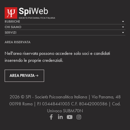
RUBRICHE
LA CURA
CHI SIAMO
LA SPI
SERVIZI
LA RICERCA
SPIPEDIA
TEAM DI SPIWEB
AREA RISERVATA
CULTURA E SOCIETÀ
CERCA UNO PSICOANALISTA
CONTATTI
Nell'area riservata possono accedere solo soci e candidati
MULTIMEDIA
ARCHIVIO STORICO
inserendo le proprie credenziali.
RIVISTE
AREA INTERNAZIONALE
CENTRI LOCALI DELLA SPI
PROSSIMI EVENTI
AREA PRIVATA
2026 © SPI - Società Psicoanalitica Italiana | Via Panama, 48
00198 Roma | P.I 05448441005 C.F. 80442000586 | Cod.
Univoco SUBM70N
F
L
Y
I
a
i
o
n