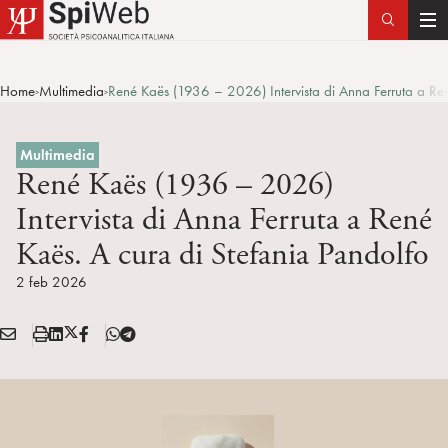
T
o
g
Home
Multimedia
René Kaës (1936 – 2026) Intervista di Anna Ferruta a Ren
>
>
g
l
e
Multimedia
n
René Kaës (1936 – 2026)
a
Intervista di Anna Ferruta a René
v
Kaës. A cura di Stefania Pandolfo
i
g
2 feb 2026
a
t
E
S
L
X
F
T
i
Condividi:
M
t
i
/
B
e
o
A
a
n
T
l
n
I
m
k
w
e
L
p
e
i
g