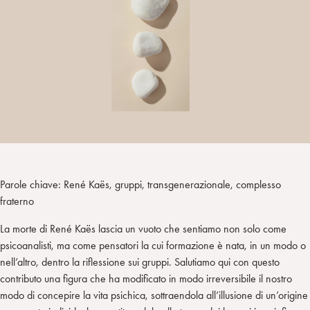
a
d
t
r
i
t
a
n
e
m
r
Parole chiave: René Kaës, gruppi, transgenerazionale, complesso
fraterno
La morte di René Kaës lascia un vuoto che sentiamo non solo come
psicoanalisti, ma come pensatori la cui formazione è nata, in un modo o
nell’altro, dentro la riflessione sui gruppi. Salutiamo qui con questo
contributo una figura che ha modificato in modo irreversibile il nostro
modo di concepire la vita psichica, sottraendola all’illusione di un’origine